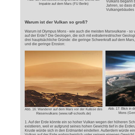
Vulkans begann be
Impakte auf dem Mars (FU Berlin)
Jahren, so dass d
Vulkangebäudes se
Warum ist der Vulkan so groß?
Warum ist Olympus Mons - wie auch die meisten Marsvulkane - so vi
auf der Erde? Die Geologen, die sich mit extraterrestrischer Geolo
drei hauptsächliche Gründe: die geringe Schwerkraft auf dem Mars, 
und die geringe Erosion:
Abb. 17: Blick in 
Abb. 16: Wanderer auf dem Mars vor der Kulisse des
Mons (Gem
Riesenvulkans (www.ralf-schoofs.de)
1. Auf der Erde könnte ein so hoher Vulkan wegen der höheren Schw
existieren, weil er aufgrund seines hohen Gewichts tief in die Erdkr
Kruste würde sich in den Erdmantel eindellen. Außerdem würde ein
Vulkan auf der Erde wahrscheinlich unter seinem eigenen Gewicht