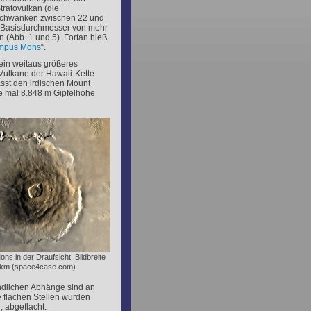
ratovulkan (die
chwanken zwischen 22 und
 Basisdurchmesser von mehr
n (Abb. 1 und 5). Fortan hieß
mpus Mons
“.
ein weitaus größeres
Vulkane der Hawaii-Kette
st den irdischen Mount
de mal 8.848 m Gipfelhöhe
ns in der Draufsicht. Bildbreite
0 km (space4case.com)
ndlichen Abhänge sind an
e flachen Stellen wurden
, abgeflacht.