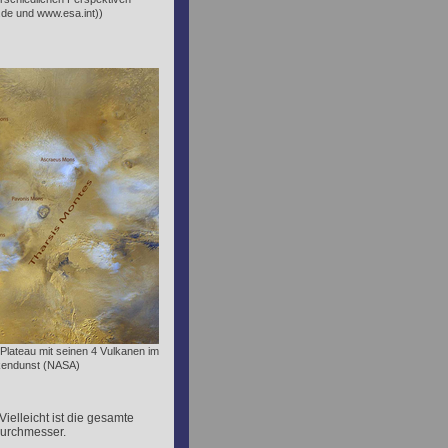
.de und www.esa.int))
Plateau mit seinen 4 Vulkanen im
endunst (NASA)
 Vielleicht ist die gesamte
Durchmesser.