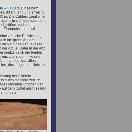
ale
Caldera
auf seinem
reit, 83 km lang und erreicht
000 m. Die Caldera zeigt eine
 sie ist in sich gegliedert und
und größere mehr oder
e Einbruchskrater auf.
 eine zeitliche Entwicklung
brach die große äußere
utlich ein riesiger Lavasee,
 der große Krater in der Abb.
ter senkten sich die beiden
 ein, zuerst der linke und
Dadurch liegt das älteste
ten, das jüngste am tiefsten
klärung der Caldera-
ass durch mehrere zeitlich
nde Flankeneruptionen der
 auf dem Gipfel ausfloss und
ren bildeten.
terschiedlichen Perspektiven