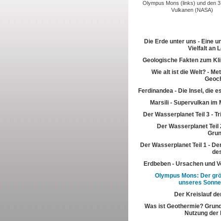
Olympus Mons (links) und den 3
Vulkanen (NASA)
Die Erde unter uns - Eine u
Vielfalt an
Geologische Fakten zum Kl
Wie alt ist die Welt? - M
Geoch
Ferdinandea - Die Insel, die es
Marsili - Supervulkan im 
Der Wasserplanet Teil 3 - T
Der Wasserplanet Teil 2
Gru
Der Wasserplanet Teil 1 - Der
de
Erdbeben - Ursachen und V
Olympus Mons: Der grö
unseres Sonn
Der Kreislauf de
Was ist Geothermie? Grun
Nutzung der