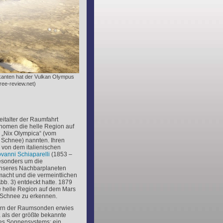
lkanten hat der Vulkan Olympus
ree-review.net)
eitalter der Raumfahrt
onomen die helle Region auf
 „Nix Olympica“ (vom
= Schnee) nannten. Ihren
 von dem italienischen
vanni Schiaparelli
(1853 –
besonders um die
nseres Nachbarplaneten
macht und die vermeintlichen
Abb. 3) entdeckt hatte. 1879
e helle Region auf dem Mars
t Schnee zu erkennen.
dern der Raumsonden erwies
 als der größte bekannte
es Sonnensystems: ein