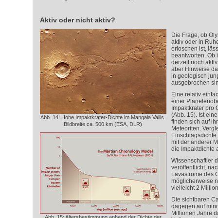
Aktiv oder nicht aktiv?
Die Frage, ob Ol
aktiv oder in Ruhe
erloschen ist, läss
beantworten. Ob 
derzeit noch aktiv
aber Hinweise da
in geologisch ju
ausgebrochen sin
Eine relativ einf
einer Planetenobe
Impaktkrater pro 
(Abb. 15). Ist ein
Abb. 14: Hohe Impaktkrater-Dichte im Mangala Vallis.
finden sich auf ih
Bildbreite ca. 500 km (ESA, DLR)
Meteoriten. Vergl
Einschlagsdichte
mit der anderer M
die Impaktdichte 
Wissenschaftler 
veröffentlicht, na
Lavaströme des 
möglicherweise nu
vielleicht 2 Millio
Die sichtbaren C
dagegen auf mind
Millionen Jahre d
Abb. 15: Altersbestimmung anhand der Dichte der