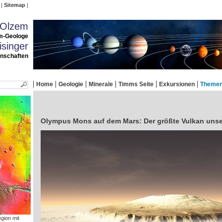
Sitemap
 Olzem
m-Geologe
singer
enschaften
Home
Geologie
Minerale
Timms Seite
Exkursionen
Theme
Olympus Mons auf dem Mars: Der größte Vulkan uns
gion mit