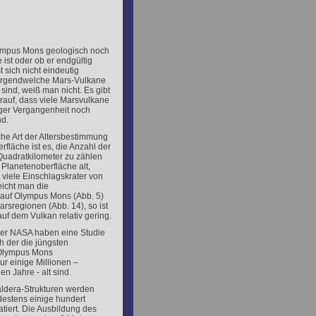
ympus Mons geologisch noch
 ist oder ob er endgültig
t sich nicht eindeutig
irgendwelche Mars-Vulkane
 sind, weiß man nicht. Es gibt
rauf, dass viele Marsvulkane
nger Vergangenheit noch
d.
ache Art der Altersbestimmung
rfläche ist es, die Anzahl der
Quadratkilometer zu zählen
e Planetenoberfläche alt,
r viele Einschlagskrater von
eicht man die
 auf Olympus Mons (Abb. 5)
arsregionen (Abb. 14), so ist
auf dem Vulkan relativ gering.
der NASA haben eine Studie
ch der die jüngsten
Olympus Mons
r einige Millionen –
nen Jahre - alt sind.
aldera-Strukturen werden
estens einige hundert
atiert. Die Ausbildung des