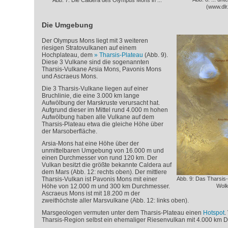
Abb. 7: Die Caldera des Olympus Mons in ...
(www.dlr
Die Umgebung
Der Olympus Mons liegt mit 3 weiteren
riesigen Stratovulkanen auf einem
Hochplateau, dem
Tharsis-Plateau
(Abb. 9).
Diese 3 Vulkane sind die sogenannten
Tharsis-Vulkane Arsia Mons, Pavonis Mons
und Ascraeus Mons.
Die 3 Tharsis-Vulkane liegen auf einer
Bruchlinie, die eine 3.000 km lange
Aufwölbung der Marskruste verursacht hat.
Aufgrund dieser im Mittel rund 4.000 m hohen
Aufwölbung haben alle Vulkane auf dem
Tharsis-Plateau etwa die gleiche Höhe über
der Marsoberfläche.
Arsia-Mons hat eine Höhe über der
unmittelbaren Umgebung von 16.000 m und
einen Durchmesser von rund 120 km. Der
Vulkan besitzt die größte bekannte Caldera auf
dem Mars (Abb. 12: rechts oben). Der mittlere
Tharsis-Vulkan ist Pavonis Mons mit einer
Abb. 9: Das Tharsis-
Höhe von 12.000 m und 300 km Durchmesser.
Wolk
Ascraeus Mons ist mit 18.200 m der
zweithöchste aller Marsvulkane (Abb. 12: links oben).
Marsgeologen vermuten unter dem Tharsis-Plateau einen
Hotspot
.
Tharsis-Region selbst ein ehemaliger Riesenvulkan mit 4.000 km 