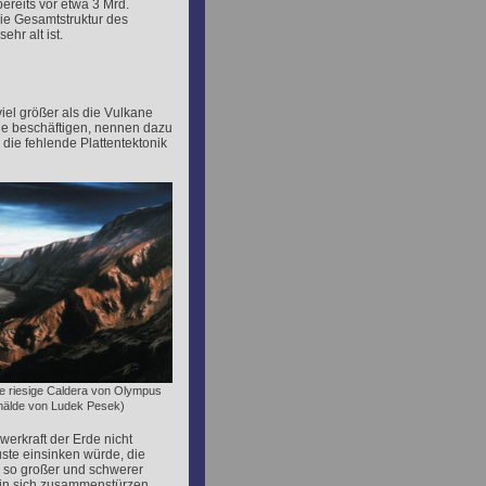
reits vor etwa 3 Mrd.
ie Gesamtstruktur des
hr alt ist.
el größer als die Vulkane
gie beschäftigen, nennen dazu
die fehlende Plattentektonik
die riesige Caldera von Olympus
älde von Ludek Pesek)
erkraft der Erde nicht
uste einsinken würde, die
 so großer und schwerer
 in sich zusammenstürzen.