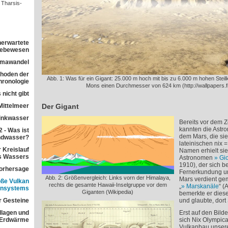
 Tharsis-
nerwartete
 Lebewesen
imawandel
ethoden der
Abb. 1: Was für ein Gigant: 25.000 m hoch mit bis zu 6.000 m hohen Stei
ronologie
Mons einen Durchmesser von 624 km (http://wallpapers.f
 nicht gibt
Mittelmeer
Der Gigant
rinkwasser
Bereits vor dem Z
kannten die Astr
 - Was ist
dem Mars, die sie
ndwasser?
lateinischen nix 
 Kreislauf
Namen erhielt sie
s Wassers
Astronomen
Gio
1910), der sich 
orhersage
Fernerkundung u
Abb. 2: Größenvergleich: Links vorn der Himalaya,
Mars verdient ge
ße Vulkan
rechts die gesamte Hawaii-Inselgruppe vor dem
„
Marskanäle
“ (
ensystems
Giganten (Wikipedia)
bemerkte er dies
r Gesteine
und glaubte, dor
dlagen und
Erst auf den Bil
 Erdwärme
sich Nix Olympica
Vulkanbau unser