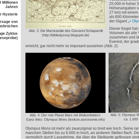
 Millionen
25.000 m hoher St
Jahren
Höhenangaben s
27 km) mit einem
r Hysterie
als 600 Kilometer
der Gigant „
Oly
rsage von
usbrüchen
Dieser Kegel hat 
Abb. 3: Die Marskanäle des Giovanni Schiaparelli
Volumen als alle 
nge Zyklus
(http://bibliodyssey.blogspot.de)
zusammen und läs
Leseprobe)
Everest, der gra
erreicht, gar nicht mehr so imposant aussehen (Abb. 2).
Abb. 5: Olympus Mo
Abb. 4: Der rote Planet Mars mit Wolkenfeldern.
ca. 1.00
Ganz links: Olympus Mons (lexikon.astronomie.info)
Olympus Mons ist mehr als zwanzigmal so breit wie hoch. Seine ra
manchen Stellen bis zu 6.000 m hoch, an anderen Stellen flach. Di
vermutlich durch Lavaströme, die über die Steilkante geflossen sind