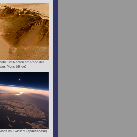
 hohe Steilkanten am Rand des
pus Mons (dlr.de)
Mons im Zwielicht (space4case)