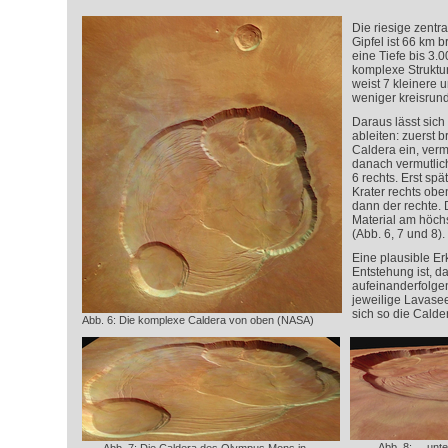
Die riesige zentr
Gipfel ist 66 km b
eine Tiefe bis 3.
komplexe Struktur,
weist 7 kleinere 
weniger kreisrund
Daraus lässt sich
ableiten: zuerst 
Caldera ein, verm
danach vermutlich
6 rechts. Erst spä
Krater rechts oben
dann der rechte. 
Material am höchs
(Abb. 6, 7 und 8).
Eine plausible Er
Entstehung ist, d
aufeinanderfolge
jeweilige Lavasee
sich so die Calde
Abb. 6: Die komplexe Caldera von oben (NASA)
Abb. 8: ... un