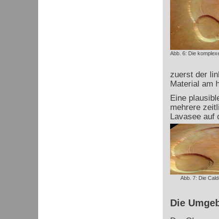
Abb. 6: Die komplex
zuerst der li
Material am h
Eine plausibl
mehrere zeitl
Lavasee auf d
Abb. 7: Die Cal
Die Umge