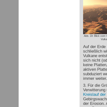
Abb. 18: Blick vom V
Vulk
Auf der Erde 
schließlich 
Vulkane ents
sich nicht (o
keine Platte
aktiven Platt
subduziert w
immer weiter
3. Für die Gr
Verwitterung 
Kreislauf der
Gebirgswachs
der Erosion.