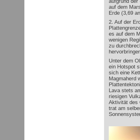
aufgrund der
auf dem Mars
Erde (3,69 an
2. Auf der Er
Plattengrenz
es auf dem 
wenigen Regi
zu durchbrech
hervorbringen
Unter dem Ol
ein Hotspot s
sich eine Ket
Magmaherd w
Plattentektoni
Lava stets am
riesigen Vulk
Aktivität de
trat am selbe
Sonnensyste