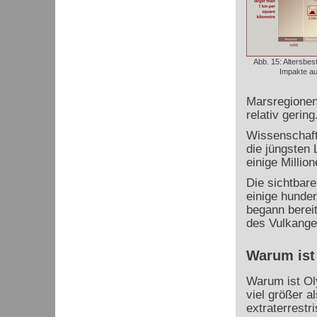
Abb. 15: Altersbe
Impakte au
Marsregionen 
relativ gering
Wissenschaftl
die jüngsten
einige Million
Die sichtbar
einige hunder
begann berei
des Vulkangeb
Warum ist
Warum ist Ol
viel größer a
extraterrestr