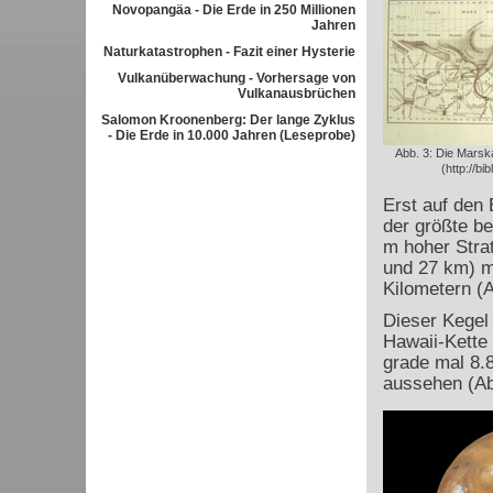
Novopangäa - Die Erde in 250 Millionen
Jahren
Naturkatastrophen - Fazit einer Hysterie
Vulkanüberwachung - Vorhersage von
Vulkanausbrüchen
Salomon Kroonenberg: Der lange Zyklus
- Die Erde in 10.000 Jahren (Leseprobe)
Abb. 3: Die Marska
(http://bi
Erst auf den
der größte b
m hoher Stra
und 27 km) m
Kilometern (A
Dieser Kegel 
Hawaii-Kette
grade mal 8.8
aussehen (Ab