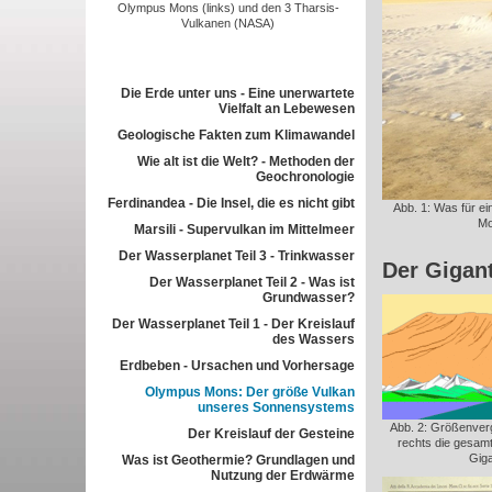
Olympus Mons (links) und den 3 Tharsis-
Vulkanen (NASA)
Die Erde unter uns - Eine unerwartete
Vielfalt an Lebewesen
Geologische Fakten zum Klimawandel
Wie alt ist die Welt? - Methoden der
Geochronologie
Ferdinandea - Die Insel, die es nicht gibt
Abb. 1: Was für ei
Mo
Marsili - Supervulkan im Mittelmeer
Der Wasserplanet Teil 3 - Trinkwasser
Der Gigan
Der Wasserplanet Teil 2 - Was ist
Grundwasser?
Der Wasserplanet Teil 1 - Der Kreislauf
des Wassers
Erdbeben - Ursachen und Vorhersage
Olympus Mons: Der größe Vulkan
unseres Sonnensystems
Abb. 2: Größenverg
Der Kreislauf der Gesteine
rechts die gesam
Giga
Was ist Geothermie? Grundlagen und
Nutzung der Erdwärme