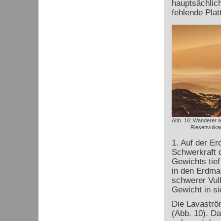
hauptsächlic
fehlende Plat
Abb. 16: Wanderer a
Riesenvulkan
1. Auf der E
Schwerkraft d
Gewichts tief
in den Erdma
schwerer Vul
Gewicht in s
Die Lavaström
(Abb. 10). Da