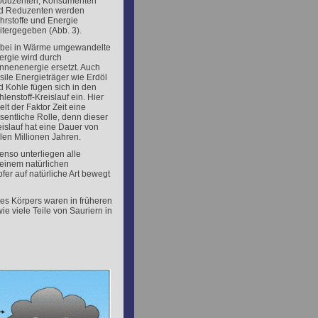
oduzenten, Konsumenten
d Reduzenten werden
hrstoffe und Energie
itergegeben (Abb. 3).
bei in Wärme umgewandelte
ergie wird durch
nnenenergie ersetzt. Auch
sile Energieträger wie Erdöl
d Kohle fügen sich in den
lenstoff-Kreislauf ein. Hier
elt der Faktor Zeit eine
sentliche Rolle, denn dieser
eislauf hat eine Dauer von
len Millionen Jahren.
enso unterliegen alle
 einem natürlichen
fer auf natürliche Art bewegt
res Körpers waren in früheren
ie viele Teile von Sauriern in