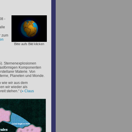
8 -
alle
r zum
nen
Bitte aufs Bild klicken
5). Sternenexplosionen
 gasförmigen Komponenten
stellarer Materie. Von
Sterne, Planeten und Monde.
o wie wir aus dem
en wir wieder als
eit stehen.“ (
Claus