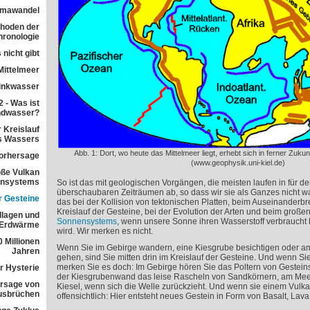
imawandel
ethoden der
ronologie
 nicht gibt
Mittelmeer
rinkwasser
 - Was ist
ndwasser?
 Kreislauf
s Wassers
Abb. 1: Dort, wo heute das Mittelmeer liegt, erhebt sich in ferner Zuku
orhersage
(www.geophysik.uni-kiel.de)
ße Vulkan
ensystems
So ist das mit geologischen Vorgängen, die meisten laufen in für 
überschaubaren Zeiträumen ab, so dass wir sie als Ganzes nicht 
r Gesteine
das bei der Kollision von tektonischen Platten, beim Auseinanderb
Kreislauf der Gesteine, bei der Evolution der Arten und beim große
dlagen und
Sonnensystems
, wenn unsere Sonne ihren Wasserstoff verbraucht
 Erdwärme
wird. Wir merken es nicht.
 Millionen
Wenn Sie im Gebirge wandern, eine Kiesgrube besichtigen oder a
Jahren
gehen, sind Sie mitten drin im Kreislauf der Gesteine. Und wenn S
merken Sie es doch: Im Gebirge hören Sie das Poltern von Gestein
r Hysterie
der Kiesgrubenwand das leise Rascheln von Sandkörnern, am Meer
rsage von
Kiesel, wenn sich die Welle zurückzieht. Und wenn sie einem Vulk
usbrüchen
offensichtlich: Hier entsteht neues Gestein in Form von Basalt, Lav