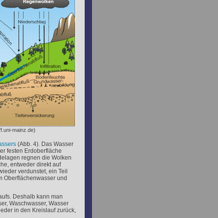
f.uni-mainz.de)
assers
(Abb. 4). Das Wasser
r festen Erdoberfläche
ndelagen regnen die Wolken
he, entweder direkt auf
ieder verdunstet, ein Teil
dem Oberflächenwasser und
laufs. Deshalb kann man
ser, Waschwasser, Wasser
eder in den Kreislauf zurück,