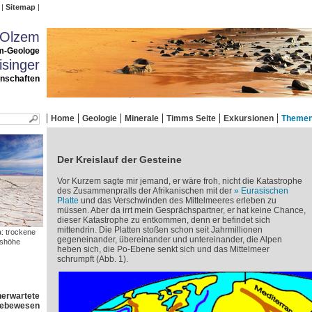
Sitemap
 Olzem
m-Geologe
singer
enschaften
Home
Geologie
Minerale
Timms Seite
Exkursionen
Theme
Der Kreislauf der Gesteine
Vor Kurzem sagte mir jemand, er wäre froh, nicht die Katastrophe
des Zusammenpralls der Afrikanischen mit der
Eurasischen
Platte
und das Verschwinden des Mittelmeeres erleben zu
müssen. Aber da irrt mein Gesprächspartner, er hat keine Chance,
dieser Katastrophe zu entkommen, denn er befindet sich
mittendrin. Die Platten stoßen schon seit Jahrmillionen
: trockene
gegeneinander, übereinander und untereinander, die Alpen
eshöhe
heben sich, die Po-Ebene senkt sich und das Mittelmeer
schrumpft (Abb. 1).
nerwartete
 Lebewesen