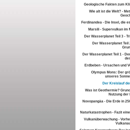
Geologische Fakten zum Kl
Wie alt ist die Welt? - M
Geoch
Ferdinandea - Die Insel, die es
Marsili - Supervulkan im 
Der Wasserplanet Teil 3 - T
Der Wasserplanet Teil 2
Gru
Der Wasserplanet Teil 1 - Der
de
Erdbeben - Ursachen und V
Olympus Mons: Der grö
unseres Sonn
Der Kreislauf de
Was ist Geothermie? Grun
Nutzung der
Novopangäa - Die Erde in 250
Naturkatastrophen - Fazit eine
Vulkanüberwachung - Vorhe
Vulkana