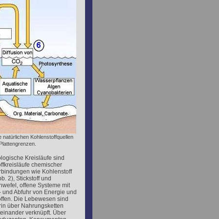
e natürlichen Kohlenstoffquellen
Plattengrenzen.
logische Kreisläufe sind
ffkreisläufe chemischer
rbindungen wie Kohlenstoff
b. 2), Stickstoff und
hwefel, offene Systeme mit
- und Abfuhr von Energie und
offen. Die Lebewesen sind
rin über Nahrungsketten
teinander verknüpft. Über