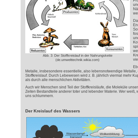
Pr
un
Nä
we
Da
En
So
fos
un
Koh
spi
we
Kr
Abb. 3: Der Stoffkreislauf in der Nahrungskette
vie
(de.umwelttechnik.wikia.com)
Eb
Metalle, insbesondere essentielle, also lebensnotwendige Metalle,
Stoffkreislauf. Durch Lebewesen wird z. B. jährlich viermal mehr Kup
als durch alle menschlichen Aktivitäten.
Auch wir Menschen sind Teil der Stoffkreisläufe, die Moleküle unse
Zeiten Bestandteile anderer toter und lebender Materie. Wer weiß, w
uns schlummern.
Der Kreislauf des Wassers