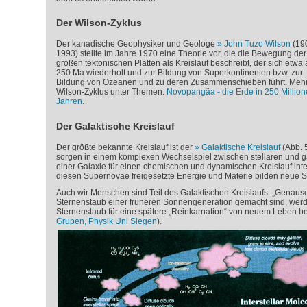
Der Wilson-Zyklus
Der kanadische Geophysiker und Geologe
John Tuzo Wilson
(190
1993) stellte im Jahre 1970 eine Theorie vor, die die Bewegung der
großen tektonischen Platten als Kreislauf beschreibt, der sich etwa 
250 Ma wiederholt und zur Bildung von Superkontinenten bzw. zur
Bildung von Ozeanen und zu deren Zusammenschieben führt. Meh
Wilson-Zyklus unter Themen:
Novopangäa - die Erde in 250 Millio
Jahren
.
Der Galaktische Kreislauf
Der größte bekannte Kreislauf ist der
Galaktische Kreislauf
(Abb. 
sorgen in einem komplexen Wechselspiel zwischen stellaren und
einer Galaxie für einen chemischen und dynamischen Kreislauf inter
diesen Supernovae freigesetzte Energie und Materie bilden neue 
Auch wir Menschen sind Teil des Galaktischen Kreislaufs: „Genaus
Sternenstaub einer früheren Sonnengeneration gemacht sind, werd
Sternenstaub für eine spätere „Reinkarnation“ von neuem Leben ber
Grupen, Physik Uni Siegen
).