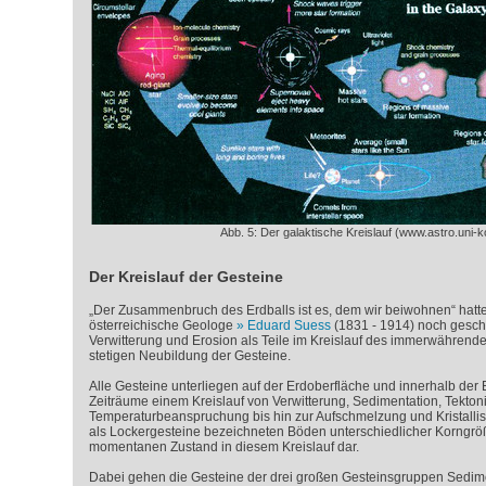
Abb. 5: Der galaktische Kreislauf (www.astro.uni-k
Der Kreislauf der Gesteine
„Der Zusammenbruch des Erdballs ist es, dem wir beiwohnen“ hatt
österreichische Geologe
Eduard Suess
(1831 - 1914) noch gesch
Verwitterung und Erosion als Teile im Kreislauf des immerwährend
stetigen Neubildung der Gesteine.
Alle Gesteine unterliegen auf der Erdoberfläche und innerhalb der
Zeiträume einem Kreislauf von Verwitterung, Sedimentation, Tekton
Temperaturbeanspruchung bis hin zur Aufschmelzung und Kristallisat
als Lockergesteine bezeichneten Böden unterschiedlicher Korngröß
momentanen Zustand in diesem Kreislauf dar.
Dabei gehen die Gesteine der drei großen Gesteinsgruppen Sedim