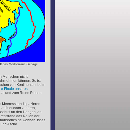
nft das Mediterrane Gebirge.
den Menschen nicht
wahrnehmen können. So ist
rechen von Kontinenten, beim
n
Finale unseres
 hat und zum Roten Riesen
m Meeresstrand spazieren
ie aufmerksam zuhören,
sschutt an den Hängen, an
esstrand das Rollen der
anausbruch beiwohnen, ist es
a und Asche.