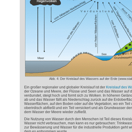
Abb. 4: Der Kreislauf des Wassers auf der Erde (www.staf
Ein großer regionaler und globaler Kreislauf ist der
Kreislauf des W
der Ozeane und Meere, der Flüsse und Seen und das Wasser auf de
verdunstet, steigt hoch und formt sich zu Wolken. In höheren Gelä
ab und das Wasser fällt als Niederschlag zurück auf die Erdoberfläc
Wasserflächen, auf den Boden oder auf die Vegetation, wo ein Teil w
oberirdisch abfließt und ein Teil versickert und als Grundwasser 
dem Wasser der Meere wieder zufließt.
Die Nutzung von Wasser durch den Menschen ist Teil dieses Kreis
Wasser nicht verbrauchen, man kann es nur gebrauchen: Trinkwas
zur Bewässerung und Wasser für die industrielle Produktion geht wi
dem es entnommen wurde.