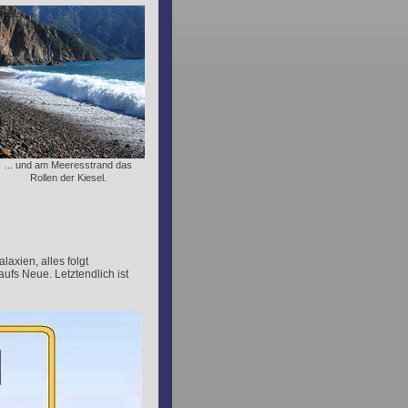
... und am Meeresstrand das
Rollen der Kiesel.
axien, alles folgt
aufs Neue. Letztendlich ist