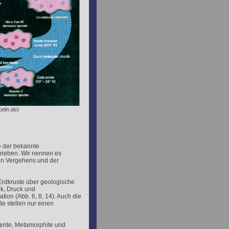
oeln.de)
e der bekannte
rieben. Wir nennen es
en Vergehens und der
 Erdkruste über geologische
ik, Druck und
ion (Abb. 6, 8, 14). Auch die
e stellen nur einen
ente, Metamorphite und