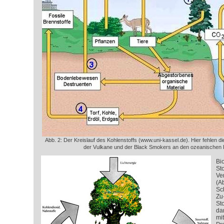
Abb. 2: Der Kreislauf des Kohlenstoffs (www.uni-kassel.de). Hier fehlen di
der Vulkane und der Black Smokers an den ozeanischen 
Bio
Sto
Ve
(Ab
Sc
Zu
St
da
mi