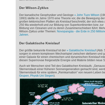
Der Wilson-Zyklus
Der kanadische Geophysiker und Geologe
John Tuzo Wilson
(190
1993) stellte im Jahre 1970 eine Theorie vor, die die Bewegung der
großen tektonischen Platten als Kreislauf beschreibt, der sich etwa 
250 Ma wiederholt und zur Bildung von Superkontinenten bzw. zur
Bildung von Ozeanen und zu deren Zusammenschieben führt. Meh
Wilson-Zyklus unter Themen:
Novopangäa - die Erde in 250 Millio
Jahren
.
Der Galaktische Kreislauf
Der größte bekannte Kreislauf ist der
Galaktische Kreislauf
(Abb. 
sorgen in einem komplexen Wechselspiel zwischen stellaren und
einer Galaxie für einen chemischen und dynamischen Kreislauf inter
diesen Supernovae freigesetzte Energie und Materie bilden neue 
Auch wir Menschen sind Teil des Galaktischen Kreislaufs: „Genaus
Sternenstaub einer früheren Sonnengeneration gemacht sind, werd
Sternenstaub für eine spätere „Reinkarnation“ von neuem Leben ber
Grupen, Physik Uni Siegen
).