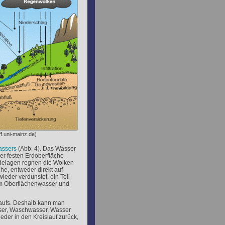
f.uni-mainz.de)
assers
(Abb. 4). Das Wasser
r festen Erdoberfläche
ndelagen regnen die Wolken
he, entweder direkt auf
ieder verdunstet, ein Teil
dem Oberflächenwasser und
laufs. Deshalb kann man
ser, Waschwasser, Wasser
eder in den Kreislauf zurück,