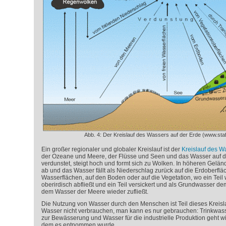
Abb. 4: Der Kreislauf des Wassers auf der Erde (www.staf
Ein großer regionaler und globaler Kreislauf ist der
Kreislauf des W
der Ozeane und Meere, der Flüsse und Seen und das Wasser auf de
verdunstet, steigt hoch und formt sich zu Wolken. In höheren Gelä
ab und das Wasser fällt als Niederschlag zurück auf die Erdoberfläc
Wasserflächen, auf den Boden oder auf die Vegetation, wo ein Teil w
oberirdisch abfließt und ein Teil versickert und als Grundwasser 
dem Wasser der Meere wieder zufließt.
Die Nutzung von Wasser durch den Menschen ist Teil dieses Kreis
Wasser nicht verbrauchen, man kann es nur gebrauchen: Trinkwas
zur Bewässerung und Wasser für die industrielle Produktion geht wi
dem es entnommen wurde.