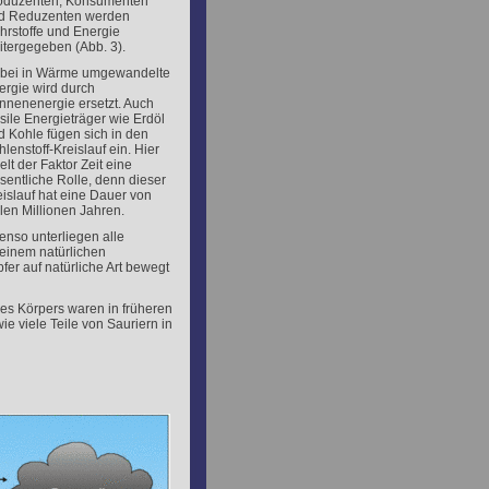
oduzenten, Konsumenten
d Reduzenten werden
hrstoffe und Energie
itergegeben (Abb. 3).
bei in Wärme umgewandelte
ergie wird durch
nnenenergie ersetzt. Auch
sile Energieträger wie Erdöl
d Kohle fügen sich in den
lenstoff-Kreislauf ein. Hier
elt der Faktor Zeit eine
sentliche Rolle, denn dieser
eislauf hat eine Dauer von
len Millionen Jahren.
enso unterliegen alle
 einem natürlichen
fer auf natürliche Art bewegt
res Körpers waren in früheren
ie viele Teile von Sauriern in