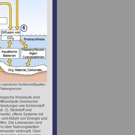
e natürlichen Kohlenstoffquellen
Plattengrenzen.
logische Kreisläufe sind
ffkreisläufe chemischer
rbindungen wie Kohlenstoff
b. 2), Stickstoff und
hwefel, offene Systeme mit
- und Abfuhr von Energie und
offen. Die Lebewesen sind
rin über Nahrungsketten
teinander verknüpft. Über