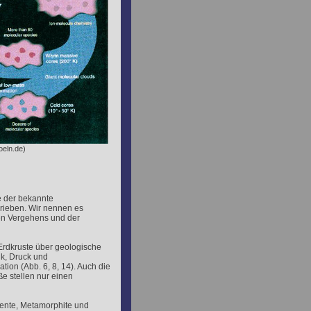
oeln.de)
e der bekannte
rieben. Wir nennen es
en Vergehens und der
 Erdkruste über geologische
ik, Druck und
ion (Abb. 6, 8, 14). Auch die
e stellen nur einen
ente, Metamorphite und