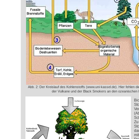
Abb. 2: Der Kreislauf des Kohlenstoffs (www.uni-kassel.de). Hier fehlen di
der Vulkane und der Black Smokers an den ozeanischen 
Bio
Sto
Ve
(Ab
Sc
Zu
St
da
mi