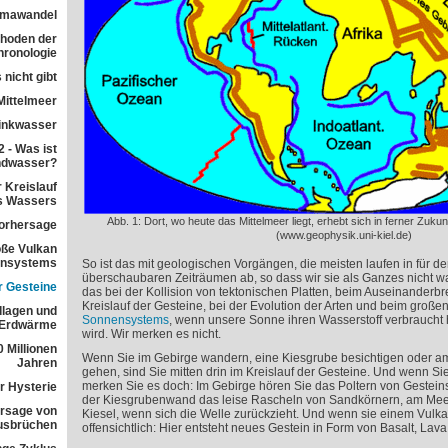
imawandel
ethoden der
ronologie
 nicht gibt
Mittelmeer
rinkwasser
 - Was ist
ndwasser?
 Kreislauf
s Wassers
Abb. 1: Dort, wo heute das Mittelmeer liegt, erhebt sich in ferner Zuku
orhersage
(www.geophysik.uni-kiel.de)
ße Vulkan
ensystems
So ist das mit geologischen Vorgängen, die meisten laufen in für 
überschaubaren Zeiträumen ab, so dass wir sie als Ganzes nicht 
r Gesteine
das bei der Kollision von tektonischen Platten, beim Auseinanderb
Kreislauf der Gesteine, bei der Evolution der Arten und beim große
dlagen und
Sonnensystems
, wenn unsere Sonne ihren Wasserstoff verbraucht
 Erdwärme
wird. Wir merken es nicht.
 Millionen
Wenn Sie im Gebirge wandern, eine Kiesgrube besichtigen oder a
Jahren
gehen, sind Sie mitten drin im Kreislauf der Gesteine. Und wenn S
merken Sie es doch: Im Gebirge hören Sie das Poltern von Gestein
r Hysterie
der Kiesgrubenwand das leise Rascheln von Sandkörnern, am Meer
rsage von
Kiesel, wenn sich die Welle zurückzieht. Und wenn sie einem Vulk
usbrüchen
offensichtlich: Hier entsteht neues Gestein in Form von Basalt, Lav