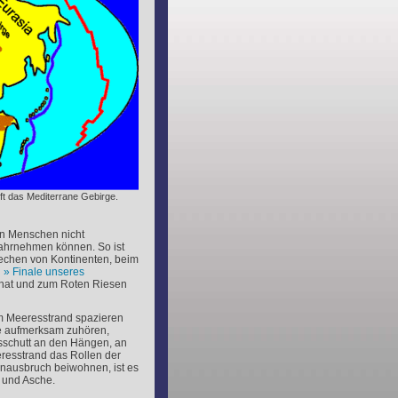
nft das Mediterrane Gebirge.
den Menschen nicht
wahrnehmen können. So ist
rechen von Kontinenten, beim
n
Finale unseres
 hat und zum Roten Riesen
m Meeresstrand spazieren
ie aufmerksam zuhören,
sschutt an den Hängen, an
esstrand das Rollen der
anausbruch beiwohnen, ist es
a und Asche.