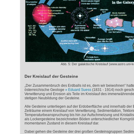
Abb. 5: Der galaktische Kreislauf (www.astro.uni-k
Der Kreislauf der Gesteine
„Der Zusammenbruch des Erdballs ist es, dem wir beiwohnen“ hatt
österreichische Geologe
Eduard Suess
(1831 - 1914) noch gesch
Verwitterung und Erosion als Teile im Kreislauf des immerwährend
stetigen Neubildung der Gesteine.
Alle Gesteine unterliegen auf der Erdoberfläche und innerhalb der
Zeiträume einem Kreislauf von Verwitterung, Sedimentation, Tekton
Temperaturbeanspruchung bis hin zur Aufschmelzung und Kristallisat
als Lockergesteine bezeichneten Böden unterschiedlicher Korngröß
momentanen Zustand in diesem Kreislauf dar.
Dabei gehen die Gesteine der drei großen Gesteinsgruppen Sedim