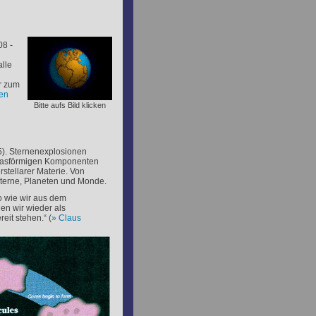
8 -
alle
r zum
nen
Bitte aufs Bild klicken
5). Sternenexplosionen
 gasförmigen Komponenten
stellarer Materie. Von
Sterne, Planeten und Monde.
o wie wir aus dem
en wir wieder als
eit stehen.“ (
Claus