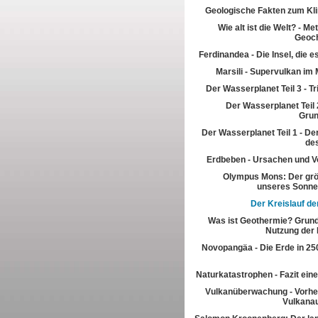
Geologische Fakten zum Kl
Wie alt ist die Welt? - M
Geoch
Ferdinandea - Die Insel, die es
Marsili - Supervulkan im 
Der Wasserplanet Teil 3 - T
Der Wasserplanet Teil 2
Gru
Der Wasserplanet Teil 1 - Der
de
Erdbeben - Ursachen und V
Olympus Mons: Der grö
unseres Sonn
Der Kreislauf de
Was ist Geothermie? Grun
Nutzung der
Novopangäa - Die Erde in 250
Naturkatastrophen - Fazit eine
Vulkanüberwachung - Vorhe
Vulkana