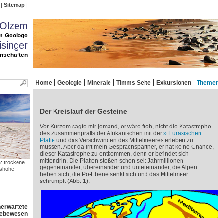
Sitemap
 Olzem
m-Geologe
singer
enschaften
Home
Geologie
Minerale
Timms Seite
Exkursionen
Theme
Der Kreislauf der Gesteine
Vor Kurzem sagte mir jemand, er wäre froh, nicht die Katastrophe
des Zusammenpralls der Afrikanischen mit der
Eurasischen
Platte
und das Verschwinden des Mittelmeeres erleben zu
müssen. Aber da irrt mein Gesprächspartner, er hat keine Chance,
dieser Katastrophe zu entkommen, denn er befindet sich
mittendrin. Die Platten stoßen schon seit Jahrmillionen
: trockene
gegeneinander, übereinander und untereinander, die Alpen
eshöhe
heben sich, die Po-Ebene senkt sich und das Mittelmeer
schrumpft (Abb. 1).
nerwartete
 Lebewesen