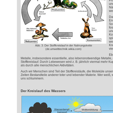
Pr
un
Nä
we
Da
En
So
fos
un
Koh
spi
we
Kr
Abb. 3: Der Stoffkreislauf in der Nahrungskette
vie
(de.umwelttechnik.wikia.com)
Eb
Metalle, insbesondere essentielle, also lebensnotwendige Metalle,
Stoffkreislauf. Durch Lebewesen wird z. B. jährlich viermal mehr Kup
als durch alle menschlichen Aktivitäten.
Auch wir Menschen sind Teil der Stoffkreisläufe, die Moleküle unse
Zeiten Bestandteile anderer toter und lebender Materie. Wer weiß, w
uns schlummern.
Der Kreislauf des Wassers