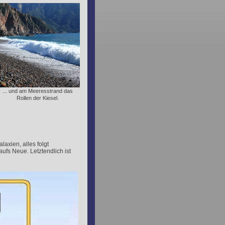
... und am Meeresstrand das
Rollen der Kiesel.
axien, alles folgt
aufs Neue. Letztendlich ist