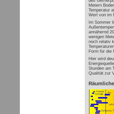
des Gefrierp
Metern Bodent
Temperatur ab
Wert von im M
Im Sommer li
Außentempera
annähernd 20
wenigen Mete
noch relativ 
Temperaturen 
Form für die
Hier wird de
Energiequelle
Stunden am T
Qualität zur 
Räumliche