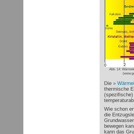
Abb. 14: Wärmele
(www.ge
Die
Wärmele
thermische En
(spezifische)
temperaturab
Wie schon erw
die Entzugsle
Grundwasserle
bewegen kann.
kann das Gru