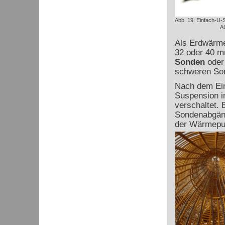
Abb. 19: Einfach-U
A
Als Erdwärme
32 oder 40 m
Sonden
oder
schweren Son
Nach dem Ein
Suspension i
verschaltet.
Sondenabgäng
der Wärmepum