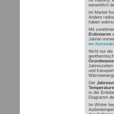
für Kalium),
wesentlich d
Im Mantel fin
Andere radio
haben wahrsch
Mit zunehmen
Erdinneren
a
Jahren immer
ein Kernreakt
Nicht nur die
geothermisch
Grundwasse
Jahreszeiten
und transport
Wärmeenergi
Der
Jahresve
Temperatur
m der Erdober
Diagramm der 
Im Winter lie
Außentempera