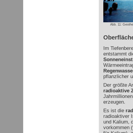
Abb. 11: Geother
Oberfläch
Im Tiefenbere
entstammt die
Sonneneinst
Wärmeeintrag
Regenwasse
pflanzlicher u
Der größte A
radioaktive 
Jahrmillione
erzeugen.
Es ist die
ra
radioaktiver 
und Kalium, d
vorkommen (w