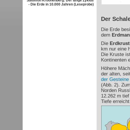
Salomon Kroonenberg: Der lange Zyklus
- Die Erde in 10.000 Jahren (Leseprobe)
Der Schal
Die Erde besi
dem
Erdman
Die
Erdkrust
km nur eine 
Die Kruste is
Kontinenten 
Höhere Mächti
der alten, se
der Gesteine
(Abb. 2). Zu
Norden Russla
12.262 m tief
Tiefe erreich