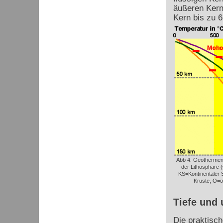
äußeren Kern
Kern bis zu 
Abb 4: Geothermen 
der Lithosphäre 
KS=Kontinentaler S
Kruste, O=o
Tiefe und 
Die praktisc