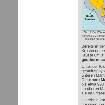
Abb. 2: Der Westte
Gondwana zu Beginn
den alten Kraton
Bereits in de
Krustenunters
Kruste um 3°C
geothermisc
Unter der Kr
gesteinsphys
unteren Mante
Der
obere M
bis etwa 900
im oberen Ma
sie im untere
Unterhalb von
flüssigen Ker