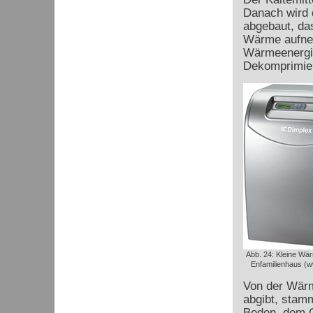
Danach wird 
abgebaut, das
Wärme aufneh
Wärmeenergi
Dekomprimie
Abb. 24: Kleine Wä
Enfamilienhaus (w
Von der Wärm
abgibt, stam
Boden, dem Gr