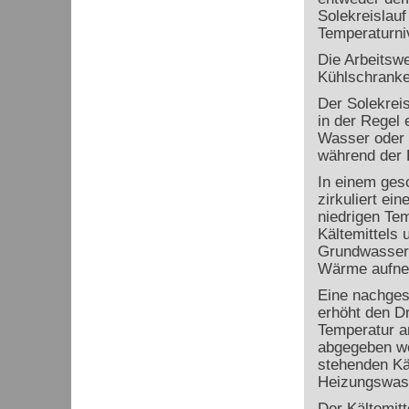
Solekreislau
Temperaturni
Die Arbeitswe
Kühlschrankes
Der Solekrei
in der Regel
Wasser oder 
während der 
In einem ges
zirkuliert ei
niedrigen Te
Kältemittels
Grundwasser 
Wärme aufne
Eine nachges
erhöht den Dr
Temperatur a
abgegeben w
stehenden Käl
Heizungswa
Der Kältemitt