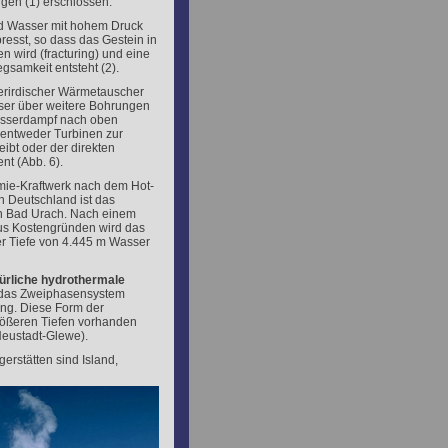
gen (1) erschlossen.
rd Wasser mit hohem Druck
resst, so dass das Gestein in
n wird (fracturing) und eine
samkeit entsteht (2).
erirdischer Wärmetauscher
ser über weitere Bohrungen
Wasserdampf nach oben
s entweder Turbinen zur
ibt oder der direkten
t (Abb. 6).
mie-Kraftwerk nach dem Hot-
n Deutschland ist das
in Bad Urach. Nach einem
aus Kostengründen wird das
er Tiefe von 4.445 m Wasser
ürliche
hydrothermale
 das Zweiphasensystem
ng. Diese Form der
größeren Tiefen vorhanden
Neustadt-Glewe).
rstätten sind Island,