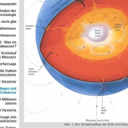
imawandel
ethoden der
ronologie
 nicht gibt
Mittelmeer
rinkwasser
 - Was ist
ndwasser?
 Kreislauf
s Wassers
orhersage
ße Vulkan
ensystems
r Gesteine
dlagen und
 Erdwärme
 Millionen
Jahren
r Hysterie
rsage von
usbrüchen
Abb. 1: Der Schalenaufbau der Erde (Uni Kass