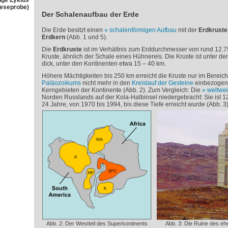
nge Zyklus
Leseprobe)
Der Schalenaufbau der Erde
Die Erde besitzt einen
schalenförmigen Aufbau
mit der
Erdkruste
Erdkern
(Abb. 1 und 5).
Die
Erdkruste
ist im Verhältnis zum Erddurchmesser von rund 12.
Kruste, ähnlich der Schale eines Hühnereis. Die Kruste ist unter 
dick, unter den Kontinenten etwa 15 – 40 km.
Höhere Mächtigkeiten bis 250 km erreicht die Kruste nur im Bereich
Paläozoikums
nicht mehr in den
Kreislauf der Gesteine
einbezogene
Kerngebieten der Kontinente (Abb. 2). Zum Vergleich: Die
weltwei
Norden Russlands auf der Kola-Halbinsel niedergebracht: Sie ist 12
24 Jahre, von 1970 bis 1994, bis diese Tiefe erreicht wurde (Abb. 3)
Abb. 2: Der Westteil des Superkontinents
Abb. 3: Die Ruine des eh