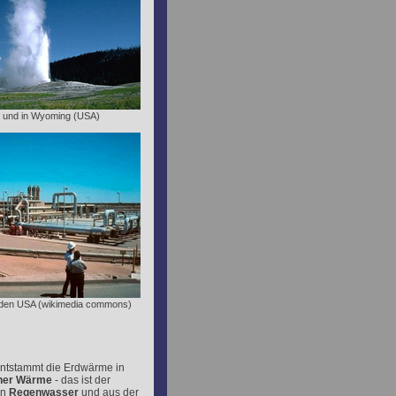
.. und in Wyoming (USA)
in den USA (wikimedia commons)
entstammt die Erdwärme in
her Wärme
- das ist der
en
Regenwasser
und aus der