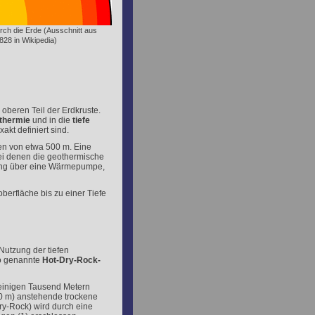
urch die Erde (Ausschnitt aus
828 in Wikipedia)
oberen Teil der Erdkruste.
thermie
und in die
tiefe
kt definiert sind.
en von etwa 500 m. Eine
ei denen die geothermische
ung über eine Wärmepumpe,
berfläche bis zu einer Tiefe
Nutzung der tiefen
so genannte
Hot-Dry-Rock-
 einigen Tausend Metern
00 m) anstehende trockene
ry-Rock) wird durch eine