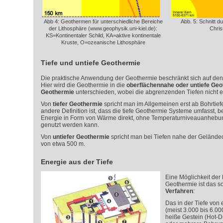
Abb 4: Geothermen für unterschiedliche Bereiche
Abb. 5: Schnitt d
der Lithosphäre (www.geophysik.uni-kiel.de):
Chris
KS=Kontinentaler Schild, KA=aktive kontinentale
Kruste, O=ozeanische Lithosphäre
Tiefe und untiefe Geothermie
Die praktische Anwendung der Geothermie beschränkt sich auf den 
Hier wird die Geothermie in die
oberflächennahe oder untiefe Geo
Geothermie
unterschieden, wobei die abgrenzenden Tiefen nicht exa
Von
tiefer Geothermie
spricht man im Allgemeinen erst ab Bohrtief
andere Definition ist, dass die tiefe Geothermie
Systeme umfasst, b
Energie in Form von Wärme direkt, ohne Temperaturniveauanheb
genutzt werden kann.
Von
untiefer Geothermie
spricht man bei Tiefen nahe der Geländeo
von etwa 500 m.
Energie aus der Tiefe
Eine Möglichkeit der 
Geothermie ist das 
Verfahren
:
Das in der Tiefe von
(meist 3.000 bis 6.0
heiße Gestein (Hot-D