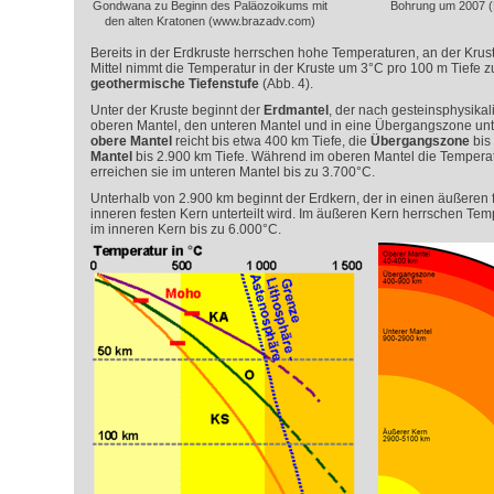
Gondwana zu Beginn des Paläozoikums mit
Bohrung um 2007 (F
den alten Kratonen (www.brazadv.com)
Bereits in der Erdkruste herrschen hohe Temperaturen, an der Krust
Mittel nimmt die Temperatur in der Kruste um 3°C pro 100 m Tiefe z
geothermische Tiefenstufe
(Abb. 4).
Unter der Kruste beginnt der
Erdmantel
, der nach gesteinsphysika
oberen Mantel, den unteren Mantel und in eine Übergangszone untert
obere Mantel
reicht bis etwa 400 km Tiefe, die
Übergangszone
bis
Mantel
bis 2.900 km Tiefe. Während im oberen Mantel die Temperat
erreichen sie im unteren Mantel bis zu 3.700°C.
Unterhalb von 2.900 km beginnt der Erdkern, der in einen äußeren 
inneren festen Kern unterteilt wird. Im äußeren Kern herrschen Te
im inneren Kern bis zu 6.000°C.