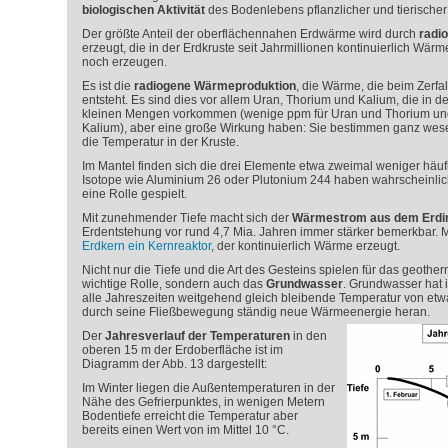
biologischen Aktivität
des Bodenlebens pflanzlicher und tierischer 
Der größte Anteil der oberflächennahen Erdwärme wird durch
radio
erzeugt, die in der Erdkruste seit Jahrmillionen kontinuierlich Wä
noch erzeugen.
Es ist die
radiogene Wärmeproduktion
, die Wärme, die beim Zerfal
entsteht. Es sind dies vor allem Uran, Thorium und Kalium, die in de
kleinen Mengen vorkommen (wenige ppm für Uran und Thorium und
Kalium), aber eine große Wirkung haben: Sie bestimmen ganz wes
die Temperatur in der Kruste.
Im Mantel finden sich die drei Elemente etwa zweimal weniger häufi
Isotope wie Aluminium 26 oder Plutonium 244 haben wahrscheinlich 
eine Rolle gespielt.
Mit zunehmender Tiefe macht sich der
Wärmestrom aus dem Erdi
Erdentstehung vor rund 4,7 Mia. Jahren immer stärker bemerkbar. M
Erdkern ein Kernreaktor
, der kontinuierlich Wärme erzeugt.
Nicht nur die Tiefe und die Art des Gesteins spielen für das geothe
wichtige Rolle, sondern auch das
Grundwasser
. Grundwasser hat 
alle Jahreszeiten weitgehend gleich bleibende Temperatur von etwa
durch seine Fließbewegung ständig neue Wärmeenergie heran.
Der
Jahresverlauf der Temperaturen
in den
oberen 15 m der Erdoberfläche ist im
Diagramm der Abb. 13 dargestellt:
Im Winter liegen die Außentemperaturen in der
Nähe des Gefrierpunktes, in wenigen Metern
Bodentiefe erreicht die Temperatur aber
bereits einen Wert von im Mittel 10 °C.