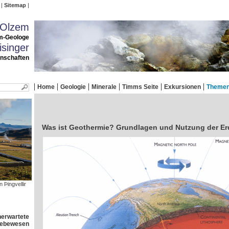
Sitemap
 Olzem
m-Geologe
singer
enschaften
Home
Geologie
Minerale
Timms Seite
Exkursionen
Theme
Was ist Geothermie? Grundlagen und Nutzung der E
 Þingvellir
nerwartete
 Lebewesen