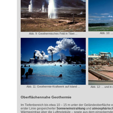
Abb. 10: .
Abb. 9: Geothermisches Feld in Tibet ...
Abb. 11: Geothermie-Kraftwerk auf Island ...
Abb. 12: ... und 
Oberflächennahe Geothermie
Im Tiefenbereich bis etwa 10 – 15 m unter der Geländeoberfläche 
erster Linie gespeicherter
Sonneneinstrahlung
und
atmosphärisc
Wärmeeintrag über die Luftmoleküle – sowie aus dem einsickernd