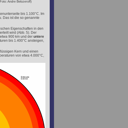
oto: Andre Belozeroff)
enunterseite bis 1.100°C. Im
u. Das ist die so genannte
lischen Eigenschaften in den
eilt wird (Abb. 5). Der
 etwa 900 km und der
untere
uren bis 1.400°C ansteigen,
flüssigen Kern und einen
mperaturen von etwa 4.000°C,