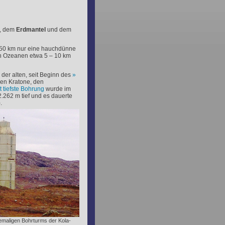
, dem
Erdmantel
und dem
750 km nur eine hauchdünne
den Ozeanen etwa 5 – 10 km
 der alten, seit Beginn des
n Kratone, den
t tiefste Bohrung
wurde im
.262 m tief und es dauerte
.
emaligen Bohrturms der Kola-