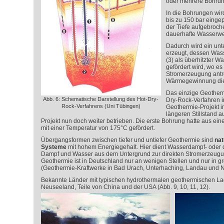
oder mehrere Bohrun
In die Bohrungen wi
bis zu 150 bar eingep
der Tiefe aufgebroche
dauerhafte Wasserweg
Dadurch wird ein unt
erzeugt, dessen Was
(3) als überhitzter 
gefördert wird, wo e
Stromerzeugung antre
Wärmegewinnung dien
Das einzige Geother
Abb. 6: Schematische Darstellung des Hot-Dry-
Dry-Rock-Verfahren i
Rock-Verfahrens (Uni Tübingen)
Geothermie-Projekt 
längeren Stillstand 
Projekt nun doch weiter betrieben. Die erste Bohrung hatte aus ein
mit einer Temperatur von 175°C gefördert.
Übergangsformen zwischen tiefer und untiefer Geothermie sind
nat
Systeme
mit hohem Energiegehalt. Hier dient Wasserdampf- oder
Dampf und Wasser aus dem Untergrund zur direkten Stromerzeugu
Geothermie ist in Deutschland nur an wenigen Stellen und nur in 
(Geothermie-Kraftwerke in Bad Urach, Unterhaching, Landau und 
Bekannte Länder mit typischen hydrothermalen geothermischen Lage
Neuseeland, Teile von China und der USA (Abb. 9, 10, 11, 12).