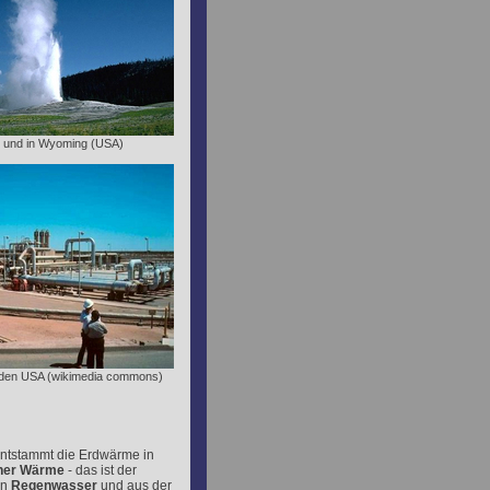
.. und in Wyoming (USA)
in den USA (wikimedia commons)
entstammt die Erdwärme in
her Wärme
- das ist der
en
Regenwasser
und aus der