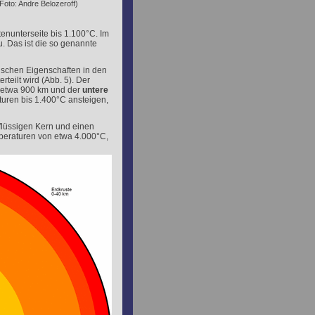
oto: Andre Belozeroff)
enunterseite bis 1.100°C. Im
u. Das ist die so genannte
lischen Eigenschaften in den
eilt wird (Abb. 5). Der
 etwa 900 km und der
untere
uren bis 1.400°C ansteigen,
flüssigen Kern und einen
mperaturen von etwa 4.000°C,