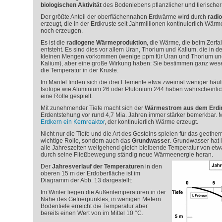
biologischen Aktivität
des Bodenlebens pflanzlicher und tierischer 
Der größte Anteil der oberflächennahen Erdwärme wird durch
radio
erzeugt, die in der Erdkruste seit Jahrmillionen kontinuierlich Wä
noch erzeugen.
Es ist die
radiogene Wärmeproduktion
, die Wärme, die beim Zerfal
entsteht. Es sind dies vor allem Uran, Thorium und Kalium, die in de
kleinen Mengen vorkommen (wenige ppm für Uran und Thorium und
Kalium), aber eine große Wirkung haben: Sie bestimmen ganz wes
die Temperatur in der Kruste.
Im Mantel finden sich die drei Elemente etwa zweimal weniger häufi
Isotope wie Aluminium 26 oder Plutonium 244 haben wahrscheinlich 
eine Rolle gespielt.
Mit zunehmender Tiefe macht sich der
Wärmestrom aus dem Erdi
Erdentstehung vor rund 4,7 Mia. Jahren immer stärker bemerkbar. M
Erdkern ein Kernreaktor
, der kontinuierlich Wärme erzeugt.
Nicht nur die Tiefe und die Art des Gesteins spielen für das geothe
wichtige Rolle, sondern auch das
Grundwasser
. Grundwasser hat 
alle Jahreszeiten weitgehend gleich bleibende Temperatur von etwa
durch seine Fließbewegung ständig neue Wärmeenergie heran.
Der
Jahresverlauf der Temperaturen
in den
oberen 15 m der Erdoberfläche ist im
Diagramm der Abb. 13 dargestellt:
Im Winter liegen die Außentemperaturen in der
Nähe des Gefrierpunktes, in wenigen Metern
Bodentiefe erreicht die Temperatur aber
bereits einen Wert von im Mittel 10 °C.