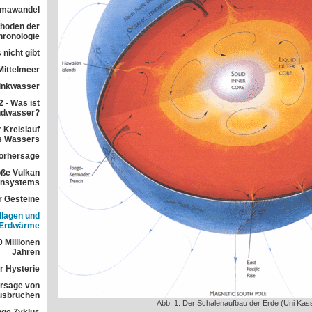
imawandel
ethoden der
ronologie
 nicht gibt
Mittelmeer
rinkwasser
 - Was ist
ndwasser?
 Kreislauf
s Wassers
orhersage
ße Vulkan
ensystems
r Gesteine
dlagen und
 Erdwärme
 Millionen
Jahren
r Hysterie
rsage von
usbrüchen
Abb. 1: Der Schalenaufbau der Erde (Uni Kass