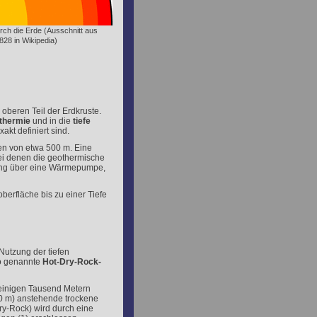
urch die Erde (Ausschnitt aus
828 in Wikipedia)
oberen Teil der Erdkruste.
thermie
und in die
tiefe
kt definiert sind.
en von etwa 500 m. Eine
ei denen die geothermische
ung über eine Wärmepumpe,
berfläche bis zu einer Tiefe
Nutzung der tiefen
so genannte
Hot-Dry-Rock-
 einigen Tausend Metern
00 m) anstehende trockene
ry-Rock) wird durch eine