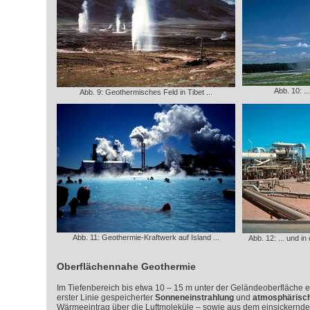
Abb. 10: .
Abb. 9: Geothermisches Feld in Tibet ...
Abb. 11: Geothermie-Kraftwerk auf Island ...
Abb. 12: ... und 
Oberflächennahe Geothermie
Im Tiefenbereich bis etwa 10 – 15 m unter der Geländeoberfläche 
erster Linie gespeicherter
Sonneneinstrahlung
und
atmosphärisc
Wärmeeintrag über die Luftmoleküle – sowie aus dem einsickernd