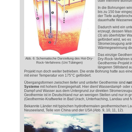
oder mehrere Bohrun
In die Bohrungen wi
bis zu 150 bar eingep
der Tiefe aufgebroche
dauerhafte Wasserweg
Dadurch wird ein unt
erzeugt, dessen Was
(3) als überhitzter 
gefördert wird, wo e
Stromerzeugung antre
Wärmegewinnung dien
Das einzige Geother
Abb. 6: Schematische Darstellung des Hot-Dry-
Dry-Rock-Verfahren i
Rock-Verfahrens (Uni Tübingen)
Geothermie-Projekt 
längeren Stillstand 
Projekt nun doch weiter betrieben. Die erste Bohrung hatte aus ein
mit einer Temperatur von 175°C gefördert.
Übergangsformen zwischen tiefer und untiefer Geothermie sind
nat
Systeme
mit hohem Energiegehalt. Hier dient Wasserdampf- oder
Dampf und Wasser aus dem Untergrund zur direkten Stromerzeugu
Geothermie ist in Deutschland nur an wenigen Stellen und nur in 
(Geothermie-Kraftwerke in Bad Urach, Unterhaching, Landau und 
Bekannte Länder mit typischen hydrothermalen geothermischen Lage
Neuseeland, Teile von China und der USA (Abb. 9, 10, 11, 12).