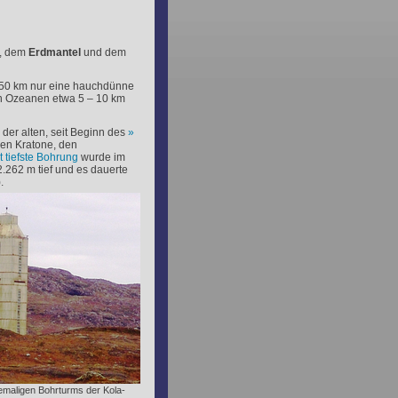
, dem
Erdmantel
und dem
750 km nur eine hauchdünne
den Ozeanen etwa 5 – 10 km
 der alten, seit Beginn des
n Kratone, den
t tiefste Bohrung
wurde im
.262 m tief und es dauerte
.
emaligen Bohrturms der Kola-