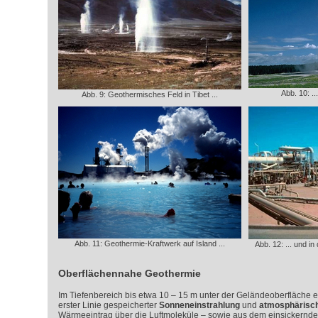
Abb. 10: .
Abb. 9: Geothermisches Feld in Tibet ...
Abb. 11: Geothermie-Kraftwerk auf Island ...
Abb. 12: ... und 
Oberflächennahe Geothermie
Im Tiefenbereich bis etwa 10 – 15 m unter der Geländeoberfläche 
erster Linie gespeicherter
Sonneneinstrahlung
und
atmosphärisc
Wärmeeintrag über die Luftmoleküle – sowie aus dem einsickernd