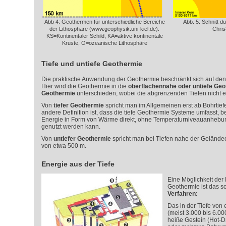
Abb 4: Geothermen für unterschiedliche Bereiche
Abb. 5: Schnitt d
der Lithosphäre (www.geophysik.uni-kiel.de):
Chris
KS=Kontinentaler Schild, KA=aktive kontinentale
Kruste, O=ozeanische Lithosphäre
Tiefe und untiefe Geothermie
Die praktische Anwendung der Geothermie beschränkt sich auf den 
Hier wird die Geothermie in die
oberflächennahe oder untiefe Geo
Geothermie
unterschieden, wobei die abgrenzenden Tiefen nicht exa
Von
tiefer Geothermie
spricht man im Allgemeinen erst ab Bohrtief
andere Definition ist, dass die tiefe Geothermie
Systeme umfasst, b
Energie in Form von Wärme direkt, ohne Temperaturniveauanheb
genutzt werden kann.
Von
untiefer Geothermie
spricht man bei Tiefen nahe der Geländeo
von etwa 500 m.
Energie aus der Tiefe
Eine Möglichkeit der 
Geothermie ist das 
Verfahren
:
Das in der Tiefe von
(meist 3.000 bis 6.0
heiße Gestein (Hot-D