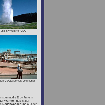
.. und in Wyoming (USA)
in den USA (wikimedia commons)
entstammt die Erdwärme in
her Wärme
- das ist der
en
Regenwasser
und aus der