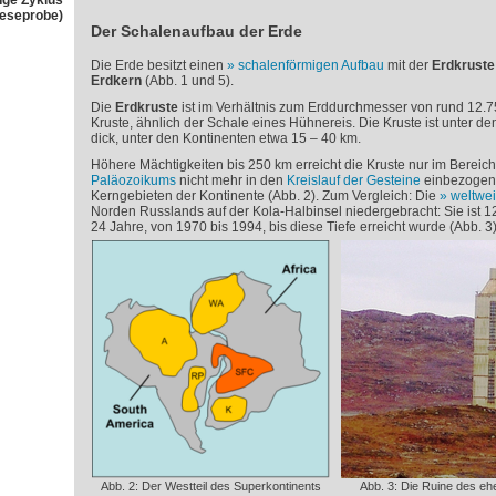
nge Zyklus
Leseprobe)
Der Schalenaufbau der Erde
Die Erde besitzt einen
schalenförmigen Aufbau
mit der
Erdkruste
Erdkern
(Abb. 1 und 5).
Die
Erdkruste
ist im Verhältnis zum Erddurchmesser von rund 12.
Kruste, ähnlich der Schale eines Hühnereis. Die Kruste ist unter 
dick, unter den Kontinenten etwa 15 – 40 km.
Höhere Mächtigkeiten bis 250 km erreicht die Kruste nur im Bereich
Paläozoikums
nicht mehr in den
Kreislauf der Gesteine
einbezogene
Kerngebieten der Kontinente (Abb. 2). Zum Vergleich: Die
weltwei
Norden Russlands auf der Kola-Halbinsel niedergebracht: Sie ist 12
24 Jahre, von 1970 bis 1994, bis diese Tiefe erreicht wurde (Abb. 3)
Abb. 2: Der Westteil des Superkontinents
Abb. 3: Die Ruine des eh