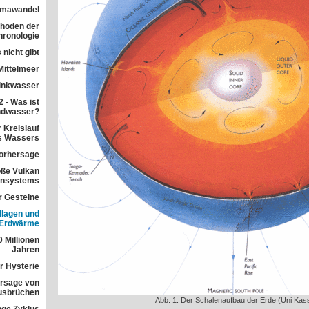
imawandel
ethoden der
ronologie
 nicht gibt
Mittelmeer
rinkwasser
 - Was ist
ndwasser?
 Kreislauf
s Wassers
orhersage
ße Vulkan
ensystems
r Gesteine
dlagen und
 Erdwärme
 Millionen
Jahren
r Hysterie
rsage von
usbrüchen
Abb. 1: Der Schalenaufbau der Erde (Uni Kass