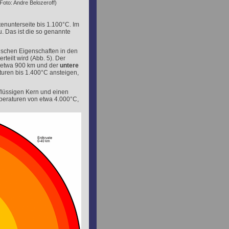
oto: Andre Belozeroff)
enunterseite bis 1.100°C. Im
u. Das ist die so genannte
lischen Eigenschaften in den
eilt wird (Abb. 5). Der
 etwa 900 km und der
untere
uren bis 1.400°C ansteigen,
flüssigen Kern und einen
mperaturen von etwa 4.000°C,