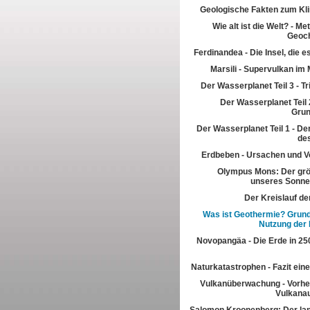
Geologische Fakten zum Kl
Wie alt ist die Welt? - M
Geoch
Ferdinandea - Die Insel, die es
Marsili - Supervulkan im 
Der Wasserplanet Teil 3 - T
Der Wasserplanet Teil 2
Gru
Der Wasserplanet Teil 1 - Der
de
Erdbeben - Ursachen und V
Olympus Mons: Der grö
unseres Sonn
Der Kreislauf de
Was ist Geothermie? Grun
Nutzung der
Novopangäa - Die Erde in 250
Naturkatastrophen - Fazit eine
Vulkanüberwachung - Vorhe
Vulkana