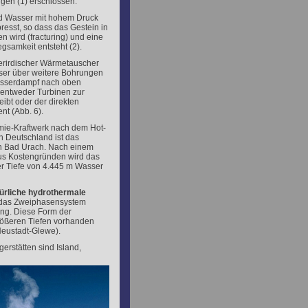
gen (1) erschlossen.
rd Wasser mit hohem Druck
resst, so dass das Gestein in
n wird (fracturing) und eine
samkeit entsteht (2).
erirdischer Wärmetauscher
ser über weitere Bohrungen
Wasserdampf nach oben
s entweder Turbinen zur
ibt oder der direkten
t (Abb. 6).
mie-Kraftwerk nach dem Hot-
n Deutschland ist das
in Bad Urach. Nach einem
aus Kostengründen wird das
er Tiefe von 4.445 m Wasser
ürliche
hydrothermale
 das Zweiphasensystem
ng. Diese Form der
größeren Tiefen vorhanden
Neustadt-Glewe).
rstätten sind Island,