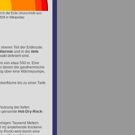
urch die Erde (Ausschnitt aus
828 in Wikipedia)
oberen Teil der Erdkruste.
thermie
und in die
tiefe
kt definiert sind.
en von etwa 500 m. Eine
ei denen die geothermische
ung über eine Wärmepumpe,
berfläche bis zu einer Tiefe
Nutzung der tiefen
so genannte
Hot-Dry-Rock-
 einigen Tausend Metern
00 m) anstehende trockene
ry-Rock) wird durch eine