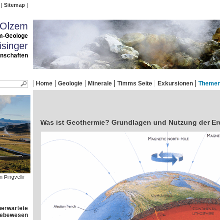
Sitemap
 Olzem
m-Geologe
singer
enschaften
Home
Geologie
Minerale
Timms Seite
Exkursionen
Theme
Was ist Geothermie? Grundlagen und Nutzung der E
 Þingvellir
nerwartete
 Lebewesen