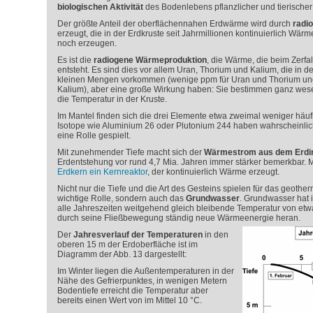
biologischen Aktivität
des Bodenlebens pflanzlicher und tierischer 
Der größte Anteil der oberflächennahen Erdwärme wird durch
radio
erzeugt, die in der Erdkruste seit Jahrmillionen kontinuierlich Wä
noch erzeugen.
Es ist die
radiogene Wärmeproduktion
, die Wärme, die beim Zerfal
entsteht. Es sind dies vor allem Uran, Thorium und Kalium, die in de
kleinen Mengen vorkommen (wenige ppm für Uran und Thorium und
Kalium), aber eine große Wirkung haben: Sie bestimmen ganz wes
die Temperatur in der Kruste.
Im Mantel finden sich die drei Elemente etwa zweimal weniger häufi
Isotope wie Aluminium 26 oder Plutonium 244 haben wahrscheinlich 
eine Rolle gespielt.
Mit zunehmender Tiefe macht sich der
Wärmestrom aus dem Erdi
Erdentstehung vor rund 4,7 Mia. Jahren immer stärker bemerkbar. M
Erdkern ein Kernreaktor
, der kontinuierlich Wärme erzeugt.
Nicht nur die Tiefe und die Art des Gesteins spielen für das geothe
wichtige Rolle, sondern auch das
Grundwasser
. Grundwasser hat 
alle Jahreszeiten weitgehend gleich bleibende Temperatur von etwa
durch seine Fließbewegung ständig neue Wärmeenergie heran.
Der
Jahresverlauf der Temperaturen
in den
oberen 15 m der Erdoberfläche ist im
Diagramm der Abb. 13 dargestellt:
Im Winter liegen die Außentemperaturen in der
Nähe des Gefrierpunktes, in wenigen Metern
Bodentiefe erreicht die Temperatur aber
bereits einen Wert von im Mittel 10 °C.