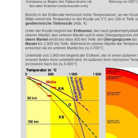
Gondwana zu Beginn des Paläozoikums mit
Bohrung um 2007 (F
den alten Kratonen (www.brazadv.com)
Bereits in der Erdkruste herrschen hohe Temperaturen, an der Krust
Mittel nimmt die Temperatur in der Kruste um 3°C pro 100 m Tiefe z
geothermische Tiefenstufe
(Abb. 4).
Unter der Kruste beginnt der
Erdmantel
, der nach gesteinsphysika
oberen Mantel, den unteren Mantel und in eine Übergangszone untert
obere Mantel
reicht bis etwa 400 km Tiefe, die
Übergangszone
bis
Mantel
bis 2.900 km Tiefe. Während im oberen Mantel die Temperat
erreichen sie im unteren Mantel bis zu 3.700°C.
Unterhalb von 2.900 km beginnt der Erdkern, der in einen äußeren 
inneren festen Kern unterteilt wird. Im äußeren Kern herrschen Te
im inneren Kern bis zu 6.000°C.