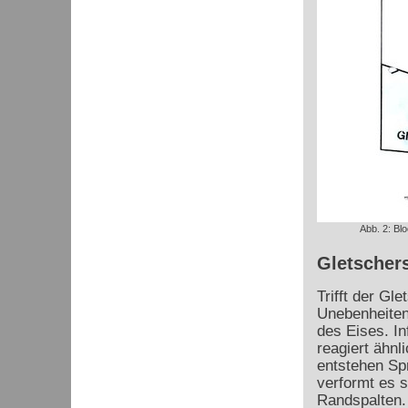
Abb. 2: Blo
Gletscher
Trifft der Gl
Unebenheiten
des Eises. I
reagiert ähnl
entstehen Spr
verformt es s
Randspalten.