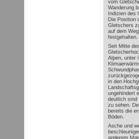
vom Gletscher
Wanderung be
Indizien des
Die Position 
Gletschers zu
auf dem Weg 
festgehalten.
Seit Mitte de
Gletscherhoc
Alpen, unter 
Klimaerwärmun
Schwundphase
zurückgezoge
in den Hochge
Landschaftsg
ungehindert e
deutlich sind
zu sehen. De
bereits die e
Böden.
Asche und we
beschleunige
anderem Mate