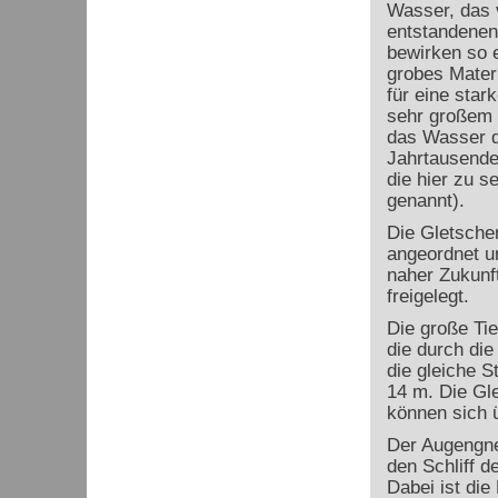
Wasser, das v
entstandenen
bewirken so e
grobes Mater
für eine star
sehr großem 
das Wasser de
Jahrtausende
die hier zu 
genannt).
Die Gletscher
angeordnet u
naher Zukunf
freigelegt.
Die große Tie
die durch die
die gleiche S
14 m. Die Gle
können sich 
Der Augengne
den Schliff d
Dabei ist die