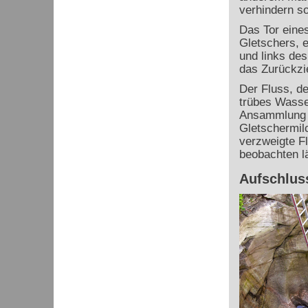
verhindern s
Das Tor eines
Gletschers, e
und links des
das Zurückzi
Der Fluss, de
trübes Wasser
Ansammlung d
Gletschermilc
verzweigte F
beobachten l
Aufschlus