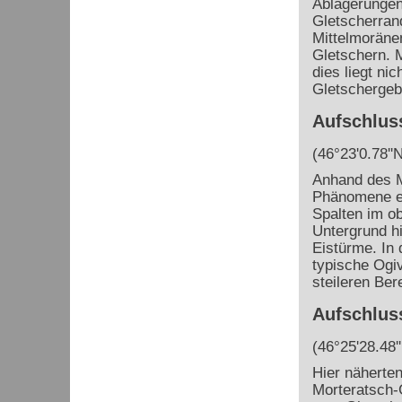
Ablagerungen
Gletscherran
Mittelmoräne
Gletschern. M
dies liegt ni
Gletschergebi
Aufschluss
(46°23'0.78''N
Anhand des M
Phänomene ei
Spalten im o
Untergrund h
Eistürme. In 
typische Ogi
steileren Ber
Aufschluss
(46°25'28.48''
Hier näherte
Morteratsch-