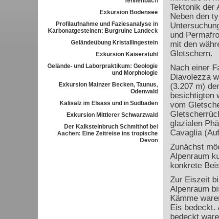
Tennenbach
Tektonik der
Exkursion Bodensee
Neben den ty
Profilaufnahme und Faziesanalyse in
Untersuchung
Karbonatgesteinen: Burgruine Landeck
und Permafro
Geländeübung Kristallingestein
mit den währ
Gletschern.
Exkursion Kaiserstuhl
Gelände- und Laborpraktikum: Geologie
Nach einer Fa
und Morphologie
Diavolezza w
Exkursion Mainzer Becken, Taunus,
(3.207 m) de
Odenwald
besichtigten 
Kalisalz im Elsass und in Südbaden
vom Gletscher
Gletscherrüc
Exkursion Mittlerer Schwarzwald
glazialen Ph
Der Kalksteinbruch Schmithof bei
Cavaglia (Auf
Aachen: Eine Zeitreise ins tropische
Devon
Zunächst möc
Alpenraum ku
konkrete Bei
Zur Eiszeit b
Alpenraum bi
Kämme waren 
Eis bedeckt. 
bedeckt ware