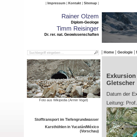
Impressum
Kontakt
Sitemap
Rainer Olzem
Diplom-Geologe
Timm Reisinger
Dr. rer. nat. Geowissenschaften
Home
Geologie
Exkursion
Gletscher
Datum der Ex
Foto aus Wikipedia (Armin Vogel)
Leitung: Prof
Stofftransport im Tiefengrundwasser
Karsthöhlen in Yucatán/México
(Vorschau)