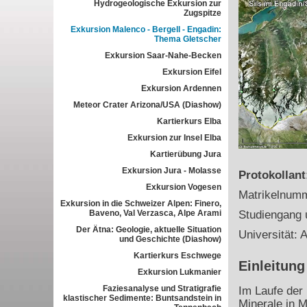
Hydrogeologische Exkursion zur
Zugspitze
Exkursion Malenco - Bergell - Engadin:
Thema Gletscher
Exkursion Saar-Nahe-Becken
Exkursion Eifel
Exkursion Ardennen
Meteor Crater Arizona/USA (Diashow)
Kartierkurs Elba
Exkursion zur Insel Elba
Kartierübung Jura
Exkursion Jura - Molasse
Protokollan
Exkursion Vogesen
Matrikelnum
Exkursion in die Schweizer Alpen: Finero,
Baveno, Val Verzasca, Alpe Arami
Studiengang 
Der Ätna: Geologie, aktuelle Situation
Universität: A
und Geschichte (Diashow)
Kartierkurs Eschwege
Einleitung
Exkursion Lukmanier
Faziesanalyse und Stratigrafie
Im Laufe der 
klastischer Sedimente: Buntsandstein in
Minerale in 