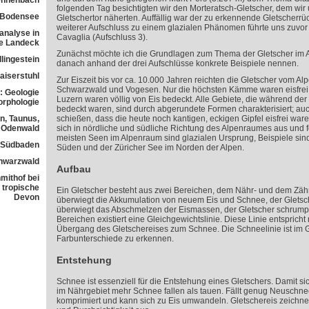
ennenbach
folgenden Tag besichtigten wir den Morteratsch-Gletscher, dem wir
 Bodensee
Gletschertor näherten. Auffällig war der zu erkennende Gletscherrü
weiterer Aufschluss zu einem glazialen Phänomen führte uns zuvor
analyse in
Cavaglia (Aufschluss 3).
ne Landeck
Zunächst möchte ich die Grundlagen zum Thema der Gletscher im 
lingestein
danach anhand der drei Aufschlüsse konkrete Beispiele nennen.
aiserstuhl
Zur Eiszeit bis vor ca. 10.000 Jahren reichten die Gletscher vom A
Schwarzwald und Vogesen. Nur die höchsten Kämme waren eisfrei.
: Geologie
Luzern waren völlig von Eis bedeckt. Alle Gebiete, die während der
orphologie
bedeckt waren, sind durch abgerundete Formen charakterisiert; auch
n, Taunus,
schießen, dass die heute noch kantigen, eckigen Gipfel eisfrei war
Odenwald
sich in nördliche und südliche Richtung des Alpenraumes aus und f
meisten Seen im Alpenraum sind glazialen Ursprung, Beispiele sin
n Südbaden
Süden und der Züricher See im Norden der Alpen.
chwarzwald
Aufbau
mithof bei
 tropische
Ein Gletscher besteht aus zwei Bereichen, dem Nähr- und dem Zäh
Devon
überwiegt die Akkumulation von neuem Eis und Schnee, der Gletsc
überwiegt das Abschmelzen der Eismassen, der Gletscher schrumpf
Bereichen existiert eine Gleichgewichtslinie. Diese Linie entspricht
Übergang des Gletschereises zum Schnee. Die Schneelinie ist im 
Farbunterschiede zu erkennen.
Entstehung
Schnee ist essenziell für die Entstehung eines Gletschers. Damit sic
im Nährgebiet mehr Schnee fallen als tauen. Fällt genug Neuschne
komprimiert und kann sich zu Eis umwandeln. Gletschereis zeichnet