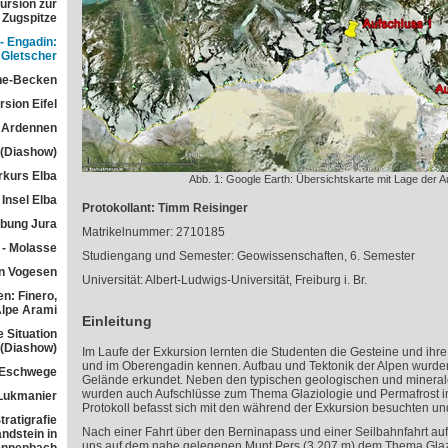
ursion zur
Zugspitze
- Engadin:
Gletscher
he-Becken
sion Eifel
 Ardennen
 (Diashow)
rkurs Elba
Abb. 1: Google Earth: Übersichtskarte mit Lage der 
Insel Elba
Protokollant: Timm Reisinger
übung Jura
Matrikelnummer: 2710185
 - Molasse
Studiengang und Semester: Geowissenschaften, 6. Semester
n Vogesen
Universität: Albert-Ludwigs-Universität, Freiburg i. Br.
n: Finero,
Alpe Arami
Einleitung
e Situation
 (Diashow)
Im Laufe der Exkursion lernten die Studenten die Gesteine und ihre
und im Oberengadin kennen. Aufbau und Tektonik der Alpen wurd
 Eschwege
Gelände erkundet. Neben den typischen geologischen und minera
wurden auch Aufschlüsse zum Thema Glaziologie und Permafrost i
Lukmanier
Protokoll befasst sich mit den während der Exkursion besuchten un
ratigrafie
Nach einer Fahrt über den Berninapass und einer Seilbahnfahrt au
ndstein in
uns auf dem nahe gelegenen Munt Pers (3.207 m) dem Thema Glazi