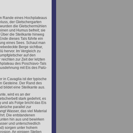
am Rande eines Hochplateaus
chluss, der Gletschergarten
s wurden die Gletschermühlen
teinen und Humus befreit; sie
Über die Steilkante hinweg
Ende dieses Tals führte ein
ldung eines Sees. Schaut man
eebedeckte Berge sichtbar,
lü hervor. Im Vergleich zu
Rumpfgletscher auf den
eichten zur Zeit der letzten
ochplateau des Poschiavo-Tals
ausdehnung mit Eis des Palü-
r in Cavaglia ist der typische
en Gesteine. Der Rand des
nd bildet eine Steilkante aus.
nte, wird es an der
tscherbett stark gedehnt, es
und als Folge bricht das Eis
brüche parallel zur
angt Wasser, das viel Material
ührt. Die entstandenen
unten hin aus und bewirken
asser und unterschiedlich
nd) sorgen unter hohem
rosion. An einigen Stellen