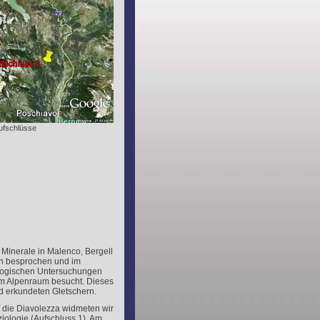
Aufschlüsse
 Minerale in Malenco, Bergell
en besprochen und im
logischen Untersuchungen
m Alpenraum besucht. Dieses
d erkundeten Gletschern.
f die Diavolezza widmeten wir
ologie (Aufschluss 1). Am