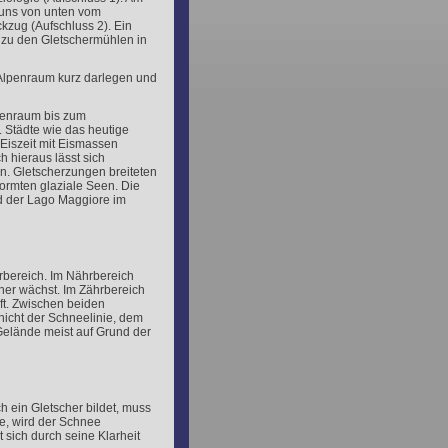
 uns von unten vom
ckzug (Aufschluss 2). Ein
 zu den Gletschermühlen in
Alpenraum kurz darlegen und
lpenraum bis zum
 Städte wie das heutige
 Eiszeit mit Eismassen
 hieraus lässt sich
en. Gletscherzungen breiteten
ormten glaziale Seen. Die
d der Lago Maggiore im
rbereich. Im Nährbereich
her wächst. Im Zährbereich
t. Zwischen beiden
 nicht der Schneelinie, dem
Gelände meist auf Grund der
h ein Gletscher bildet, muss
e, wird der Schnee
 sich durch seine Klarheit