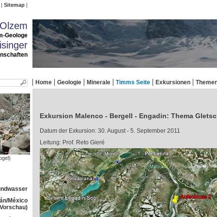
Sitemap
 Olzem
m-Geologe
singer
enschaften
Home
Geologie
Minerale
Timms Seite
Exkursionen
Theme
Exkursion Malenco - Bergell - Engadin: Thema Gletsc
Datum der Exkursion: 30. August - 5. September 2011
Leitung: Prof. Reto Gieré
ogel)
rundwasser
tán/México
(Vorschau)