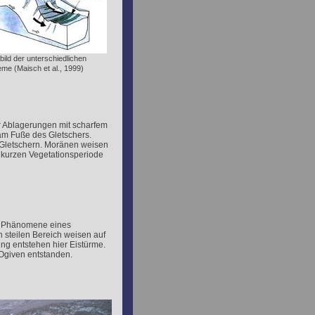
bild der unterschiedlichen
me (Maisch et al., 1999)
ler Ablagerungen mit scharfem
m Fuße des Gletschers.
Gletschern. Moränen weisen
er kurzen Vegetationsperiode
le Phänomene eines
 steilen Bereich weisen auf
g entstehen hier Eistürme.
 Ogiven entstanden.