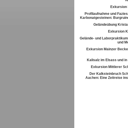
T
Exkursion
Profilaufnahme und Fazies
Karbonatgesteinen: Burgrui
Geländeübung Kristal
Exkursion K
Gelände- und Laborpraktikum
und M
Exkursion Mainzer Becke
Kalisalz im Elsass und i
Exkursion Mittlerer S
Der Kalksteinbruch Sch
Aachen: Eine Zeitreise ins