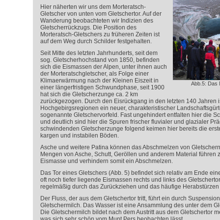
Hier näherten wir uns dem Morteratsch-
Gletscher von unten vom Gletschertor. Auf der
Wanderung beobachteten wir Indizien des
Gletscherrückzugs. Die Position des
Morteratsch-Gletschers zu früheren Zeiten ist
auf dem Weg durch Schilder festgehalten.
Seit Mitte des letzten Jahrhunderts, seit dem
sog. Gletscherhochstand von 1850, befinden
sich die Eismassen der Alpen, unter ihnen auch
der Morteratschgletscher, als Folge einer
Klimaerwärmung nach der Kleinen Eiszeit in
Abb.5: Das 
einer längerfristigen Schwundphase, seit 1900
hat sich die Gletscherzunge ca. 2 km
zurückgezogen. Durch den Eisrückgang in den letzten 140 Jahren is
Hochgebirgsregionen ein neuer, charakteristischer Landschaftsgürt
sogenannte Gletschervorfeld. Fast ungehindert entfalten hier die 
und deutlich sind hier die Spuren frischer fluvialer und glazialer P
schwindenden Gletscherzunge folgend keimen hier bereits die erst
kargen und instabilen Böden.
Asche und weitere Patina können das Abschmelzen von Gletschern
Mengen von Asche, Schutt, Geröllen und anderem Material führen zu
Eismasse und verhindern somit ein Abschmelzen.
Das Tor eines Gletschers (Abb. 5) befindet sich relativ am Ende ein
oft noch tiefer liegende Eismassen rechts und links des Gletschertor
regelmäßig durch das Zurückziehen und das häufige Herabstürzen 
Der Fluss, der aus dem Gletschertor tritt, führt ein durch Suspensio
Gletschermilch. Das Wasser ist eine Ansammlung des unter dem Gl
Die Gletschermilch bildet nach dem Austritt aus dem Gletschertor m
was sich sehr schön vom Munt Pers beobachten lässt.