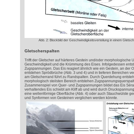
Abb. 2: Blockbild der Geschwindigkeitsverteilung in einem Gletsch
Gletscherspalten
Trifft der Gletscher auf härteres Gestein und/oder morphologische 
Geschwindigkeit und die Krümmung des Eises. Infolgedessen ents
Zugspannungen. Das Eis reagiert ähnlich wie ein Gestein, an der O
entstehen Sprödbrüche (Abb. 3 und 4) und in tieferen Bereichen ver
am Gletscherrand führt zu Randspalten. Durch Querdehung entsteh
morphologisch steilsten Bereich entstehen Zugspannungsquerspalt
Zusammenspiel von Quer- und Zugspannungen bildet das Eis Séracs
verhaltendes Eis schiebt am Kliff ab und wird durch Druckspannung 
eine wellenförmige Oberfläche (Abb. 4) oder auch Stauchwülste gena
und Synformen von Gesteinen verglichen werden könnte.