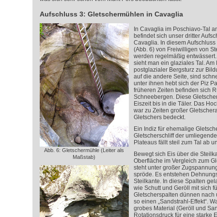
Aufschluss 3: Gletschermühlen in Cavaglia
In Cavaglia im Poschiavo-Tal 
befindet sich unser dritter Aufs
Cavaglia. In diesem Aufschlus
(Abb. 6) von Freiwilligen von S
werden regelmäßig entwässert. 
sieht man ein glaziales Tal. Am 
postglazialer Bergsturz zur Bi
auf die andere Seite, sind schn
unter ihnen hebt sich der Piz Pa
früheren Zeiten befinden sich 
Schneebergen. Diese Gletscher r
Eiszeit bis in die Täler. Das H
war zu Zeiten großer Gletscher
Gletschers bedeckt.
Ein Indiz für ehemalige Gletsche
Gletscherschliff der umliegend
Plateaus fällt steil zum Tal ab u
Abb. 6: Gletschermühle (Leiter als
Bewegt sich Eis über die Steilka
Maßstab)
Oberfläche im Vergleich zum Gle
steht unter großer Zugspannung 
spröde. Es entstehen Dehnungs
Steilkante. In diese Spalten gel
wie Schutt und Geröll mit sich f
Gletscherspalten dünnen nach 
so einen „Sandstrahl-Effekt“. W
grobes Material (Geröll und Sa
Rotationsdruck für eine starke E