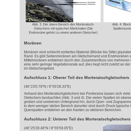
Abb. 3: Der obere Bereich des Morteratsch-
Abb. 4: Block
Gletschers mit typischen Merkmalen (Die
Spaltensyste
Endmoräne gehört zu einem anderen Gletscher)
Moränen
Moränen sind schlecht sortiertes Material (Blöcke bis Silte) glazia
Rand. Es gibt Seitenmoränen am Gletscherrand und Endmoränen a
Mittelmoränen entstehen durch den Zusammenfluss von mehreren 
eine sehr geringe Vegetationsrate auf, dies liegt nicht zuletzt an d
im Gletschergebiet.
Aufschluss 1: Oberer Teil des Morteratschgletschers
(46°23'0.78''N / 9°55'28.33''E)
Anhand des Morteratschgletschers bei Pontresina lassen sich vie
Gletschers beobachten (Abb. 3 und 4). Die vielen Spalten im oberen
groben und unebenen Untergrund hin, durch Quer- und Zugspannun
In dem weniger steilen Bereich darunter sind durch Druck typische
Querspalten entstehen an den Kanten zu steileren Bereichen.
Aufschluss 2: Unterer Teil des Morteratschgletschers
(46°25'28.48''N / 9°55'59.05''E)