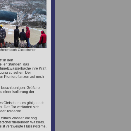
Morteratsch-Gletschertor
t in den
el entstanden, das
Schmelzwasserbäche ihre Kraft
rägung zu sehen. Der
en Pionierpflanzen auf noch
 beschleunigen. Größere
 einer Isolierung der
es Gletschers, es gibt jedoch
s. Das Tor verändert sich
der Tordecke.
n trübes Wasser, die sog.
etscher fließenden Wassers.
eist verzweigte Flusssysteme,