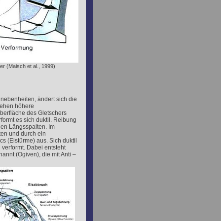
er (Maisch et al., 1999)
Unebenheiten, ändert sich die
tehen höhere
berfläche des Gletschers
formt es sich duktil. Reibung
en Längsspalten. Im
en und durch ein
 (Eistürme) aus. Sich duktil
verformt. Dabei entsteht
nnt (Ogiven), die mit Anti –