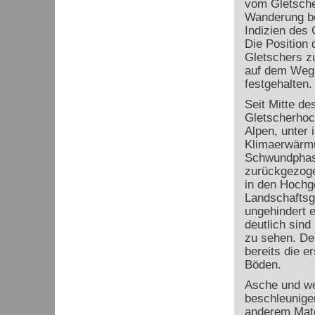
vom Gletscher
Wanderung be
Indizien des
Die Position 
Gletschers zu
auf dem Weg 
festgehalten.
Seit Mitte de
Gletscherhoc
Alpen, unter 
Klimaerwärmun
Schwundphase
zurückgezoge
in den Hochge
Landschaftsg
ungehindert e
deutlich sind
zu sehen. De
bereits die e
Böden.
Asche und we
beschleunige
anderem Mate