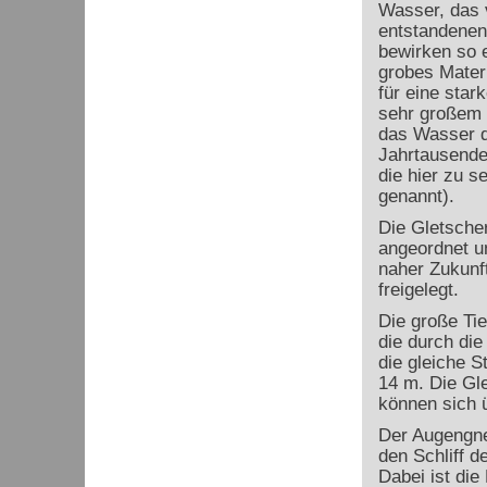
Wasser, das v
entstandenen
bewirken so e
grobes Mater
für eine star
sehr großem 
das Wasser de
Jahrtausende
die hier zu 
genannt).
Die Gletscher
angeordnet u
naher Zukunf
freigelegt.
Die große Tie
die durch die
die gleiche S
14 m. Die Gle
können sich 
Der Augengne
den Schliff d
Dabei ist die