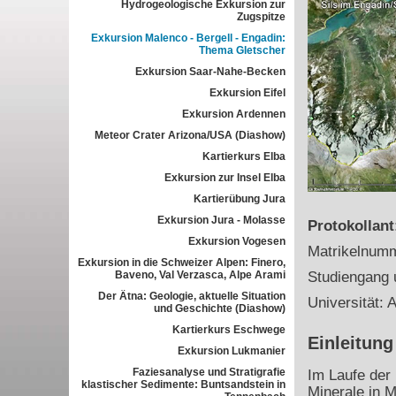
Hydrogeologische Exkursion zur
Zugspitze
Exkursion Malenco - Bergell - Engadin:
Thema Gletscher
Exkursion Saar-Nahe-Becken
Exkursion Eifel
Exkursion Ardennen
Meteor Crater Arizona/USA (Diashow)
Kartierkurs Elba
Exkursion zur Insel Elba
Kartierübung Jura
Exkursion Jura - Molasse
Protokollan
Exkursion Vogesen
Matrikelnum
Exkursion in die Schweizer Alpen: Finero,
Baveno, Val Verzasca, Alpe Arami
Studiengang 
Der Ätna: Geologie, aktuelle Situation
Universität: A
und Geschichte (Diashow)
Kartierkurs Eschwege
Einleitung
Exkursion Lukmanier
Faziesanalyse und Stratigrafie
Im Laufe der 
klastischer Sedimente: Buntsandstein in
Minerale in 