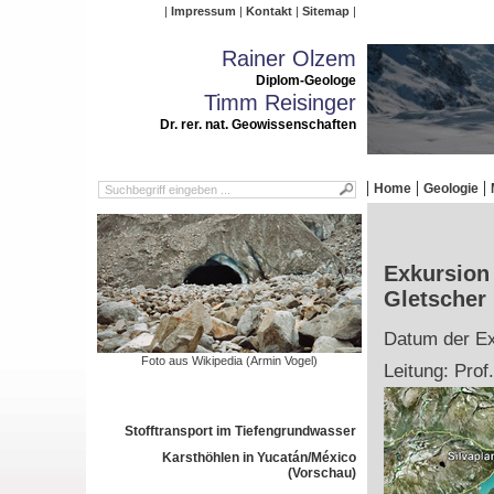
Impressum
Kontakt
Sitemap
Rainer Olzem
Diplom-Geologe
Timm Reisinger
Dr. rer. nat. Geowissenschaften
Home
Geologie
Exkursion
Gletscher
Datum der Ex
Foto aus Wikipedia (Armin Vogel)
Leitung: Prof
Stofftransport im Tiefengrundwasser
Karsthöhlen in Yucatán/México
(Vorschau)