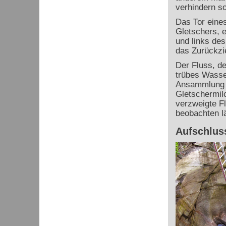
verhindern s
Das Tor eines
Gletschers, e
und links des
das Zurückzi
Der Fluss, de
trübes Wasser
Ansammlung d
Gletschermilc
verzweigte F
beobachten l
Aufschlus