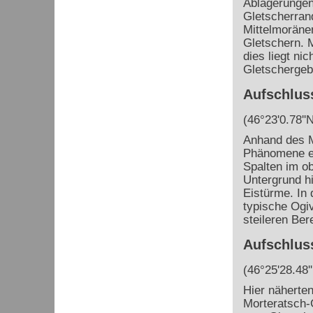
Ablagerungen
Gletscherran
Mittelmoräne
Gletschern. M
dies liegt ni
Gletschergebi
Aufschluss
(46°23'0.78''N
Anhand des M
Phänomene ei
Spalten im o
Untergrund h
Eistürme. In 
typische Ogi
steileren Ber
Aufschluss
(46°25'28.48''
Hier näherte
Morteratsch-