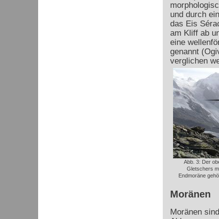
morphologisc
und durch ei
das Eis Sérac
am Kliff ab 
eine wellenf
genannt (Ogi
verglichen w
Abb. 3: Der ob
Gletschers m
Endmoräne gehör
Moränen
Moränen sind 