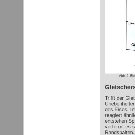
Abb. 2: Blo
Gletscher
Trifft der Gl
Unebenheiten
des Eises. I
reagiert ähnl
entstehen Spr
verformt es s
Randspalten.