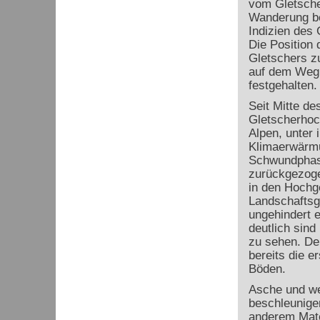
vom Gletscher
Wanderung be
Indizien des
Die Position 
Gletschers zu
auf dem Weg 
festgehalten.
Seit Mitte de
Gletscherhoc
Alpen, unter 
Klimaerwärmun
Schwundphase
zurückgezoge
in den Hochge
Landschaftsg
ungehindert e
deutlich sind
zu sehen. De
bereits die e
Böden.
Asche und we
beschleunige
anderem Mate