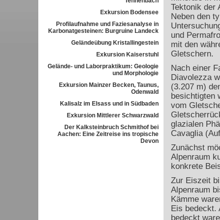
Tennenbach
Tektonik der
Exkursion Bodensee
Neben den ty
Profilaufnahme und Faziesanalyse in
Untersuchung
Karbonatgesteinen: Burgruine Landeck
und Permafro
Geländeübung Kristallingestein
mit den währ
Gletschern.
Exkursion Kaiserstuhl
Gelände- und Laborpraktikum: Geologie
Nach einer Fa
und Morphologie
Diavolezza w
Exkursion Mainzer Becken, Taunus,
(3.207 m) de
Odenwald
besichtigten 
Kalisalz im Elsass und in Südbaden
vom Gletscher
Gletscherrüc
Exkursion Mittlerer Schwarzwald
glazialen Ph
Der Kalksteinbruch Schmithof bei
Cavaglia (Auf
Aachen: Eine Zeitreise ins tropische
Devon
Zunächst möc
Alpenraum ku
konkrete Bei
Zur Eiszeit b
Alpenraum bi
Kämme waren 
Eis bedeckt. 
bedeckt ware