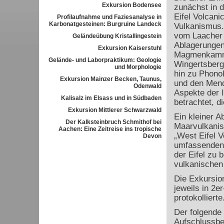
Exkursion Bodensee
zunächst in 
Eifel Volcani
Profilaufnahme und Faziesanalyse in
Karbonatgesteinen: Burgruine Landeck
Vulkanismus.
vom Laacher 
Geländeübung Kristallingestein
Ablagerungen
Exkursion Kaiserstuhl
Magmenkamme
Gelände- und Laborpraktikum: Geologie
Wingertsberg
und Morphologie
hin zu Phono
Exkursion Mainzer Becken, Taunus,
und den Men
Odenwald
Aspekte der I
Kalisalz im Elsass und in Südbaden
betrachtet, d
Exkursion Mittlerer Schwarzwald
Ein kleiner A
Der Kalksteinbruch Schmithof bei
Maarvulkanis
Aachen: Eine Zeitreise ins tropische
„West Eifel V
Devon
umfassenden 
der Eifel zu
vulkanischen 
Die Exkursio
jeweils in 2e
protokollierte
Der folgende 
Aufschlussbe