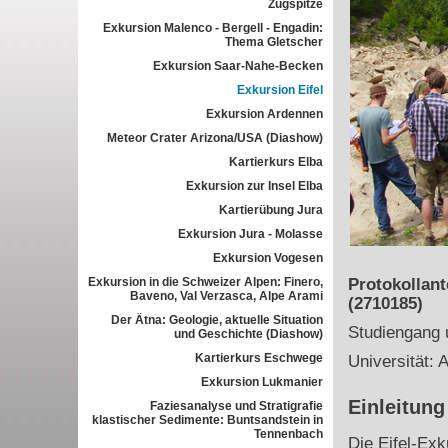
Zugspitze
Exkursion Malenco - Bergell - Engadin:
Thema Gletscher
Exkursion Saar-Nahe-Becken
Exkursion Eifel
Exkursion Ardennen
Meteor Crater Arizona/USA (Diashow)
Kartierkurs Elba
Exkursion zur Insel Elba
Kartierübung Jura
Exkursion Jura - Molasse
Exkursion Vogesen
Exkursion in die Schweizer Alpen: Finero,
Protokollant
Baveno, Val Verzasca, Alpe Arami
(2710185)
Der Ätna: Geologie, aktuelle Situation
Studiengang 
und Geschichte (Diashow)
Kartierkurs Eschwege
Universität: 
Exkursion Lukmanier
Einleitung
Faziesanalyse und Stratigrafie
klastischer Sedimente: Buntsandstein in
Tennenbach
Die Eifel-Exk