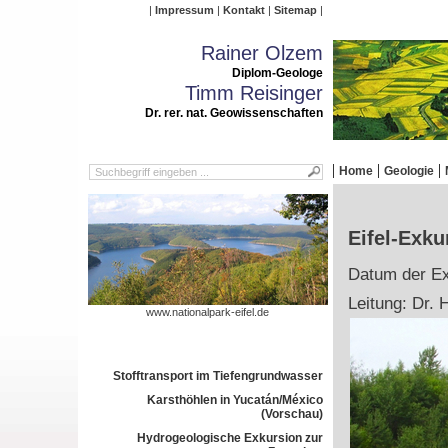
Impressum
Kontakt
Sitemap
Rainer Olzem
Diplom-Geologe
Timm Reisinger
Dr. rer. nat. Geowissenschaften
Home
Geologie
Eifel-Exku
Datum der Exk
Leitung: Dr. 
www.nationalpark-eifel.de
Stofftransport im Tiefengrundwasser
Karsthöhlen in Yucatán/México
(Vorschau)
Hydrogeologische Exkursion zur