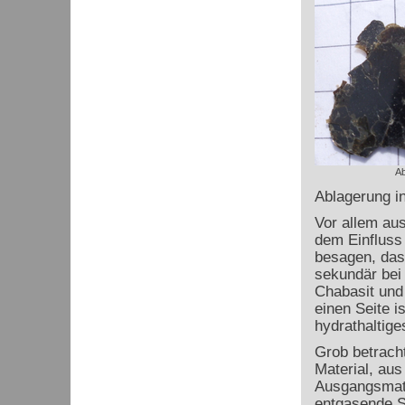
Ab
Ablagerung in
Vor allem au
dem Einfluss
besagen, das
sekundär bei 
Chabasit und P
einen Seite i
hydrathaltige
Grob betrach
Material, au
Ausgangsmater
entgasende S