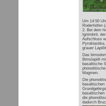
Um 14:50 Uhr
Roderhöfen (A
2. Bei dem h
Ignimbrit, de
Aufschluss w
Pyroklastika.
grauer Lapill
Das bimsdomin
Bimslapilli m
basaltische S
phonolitisch
Magmen.
Die phonoliti
basaltischen 
Grundgebirgss
basaltischen 
die phonolit
dadurch Bruc