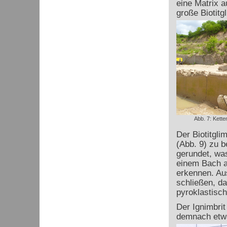
eine Matrix a
große Biotitg
Abb. 7: Kett
Der Biotitgli
(Abb. 9) zu b
gerundet, was
einem Bach ab
erkennen. Au
schließen, da
pyroklastisch
Der Ignimbri
demnach etwa