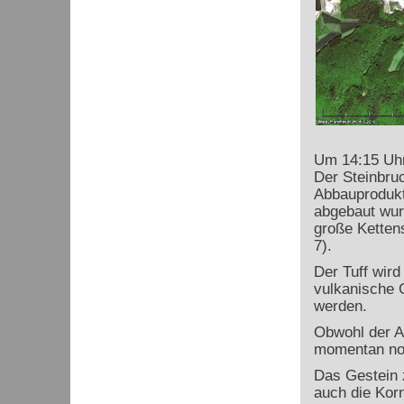
Um 14:15 Uhr
Der Steinbruc
Abbauprodukte
abgebaut wurd
große Ketten
7).
Der Tuff wir
vulkanische 
werden.
Obwohl der Au
momentan no
Das Gestein z
auch die Korn