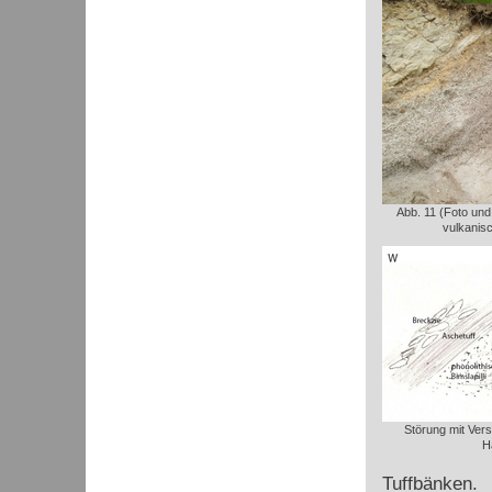
Abb. 11 (Foto und 
vulkanis
Störung mit Ver
H
Tuffbänken.