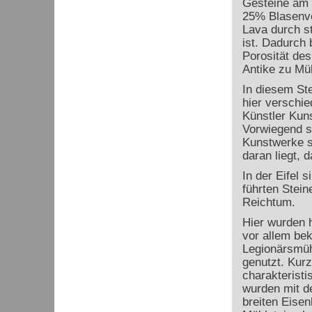
Gesteine am S
25% Blasenvo
Lava durch st
ist. Dadurch 
Porosität des
Antike zu Müh
In diesem St
hier verschi
Künstler Kun
Vorwiegend si
Kunstwerke si
daran liegt, d
In der Eifel 
führten Stein
Reichtum.
Hier wurden h
vor allem be
Legionärsmüh
genutzt. Kurze
charakteristi
wurden mit d
breiten Eisen