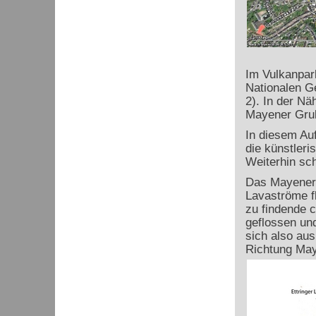
Im Vulkanpar
Nationalen G
2). In der N
Mayener Grub
In diesem Au
die künstleri
Weiterhin sc
Das Mayener G
Lavaströme fl
zu findende 
geflossen un
sich also aus
Richtung May