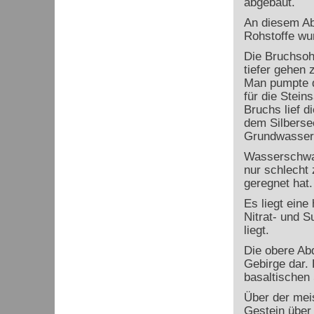
abgebaut.
An diesem Ab
Rohstoffe wur
Die Bruchsoh
tiefer gehen
Man pumpte d
für die Stei
Bruchs lief d
dem Silbersee
Grundwasser
Wasserschwan
nur schlecht 
geregnet hat
Es liegt eine
Nitrat- und S
liegt.
Die obere Abd
Gebirge dar. 
basaltischen
Über der meis
Gestein über 