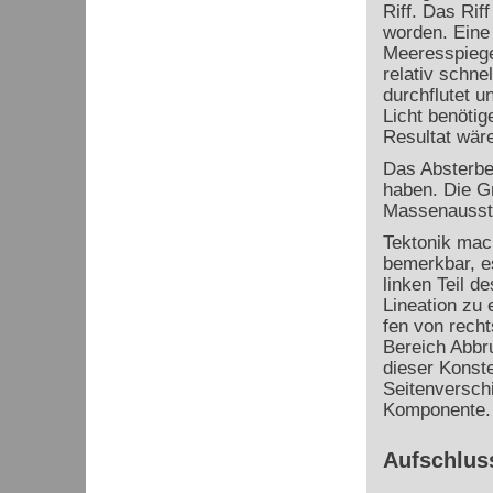
Riff. Das Rif
worden. Eine 
Meeresspiege
relativ schne
durchflutet 
Licht benöti
Resultat wäre
Das Absterbe
haben. Die G
Massenausste
Tektonik mach
bemerkbar, es
linken Teil d
Lineation zu 
fen von recht
Bereich Abbr
dieser Konste
Seitenversch
Komponente.
Aufschlus