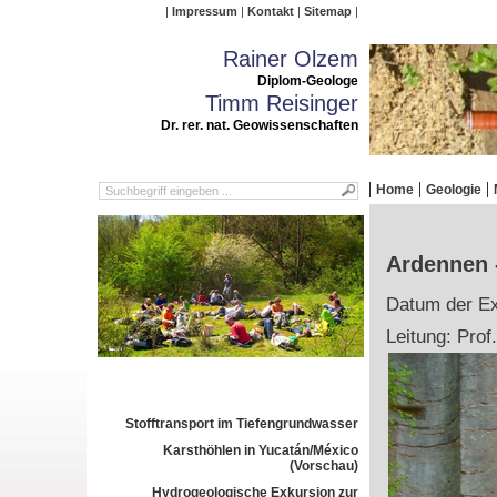
Impressum
Kontakt
Sitemap
Rainer Olzem
Diplom-Geologe
Timm Reisinger
Dr. rer. nat. Geowissenschaften
Home
Geologie
Ardennen -
Datum der Exk
Leitung: Prof
Stofftransport im Tiefengrundwasser
Karsthöhlen in Yucatán/México
(Vorschau)
Hydrogeologische Exkursion zur