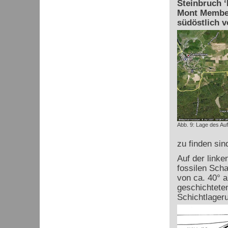
Steinbruch ‘
Mont Member
südöstlich v
Abb. 9: Lage des Au
zu finden sin
Auf der linke
fossilen Scha
von ca. 40° 
geschichteten
Schichtlageru