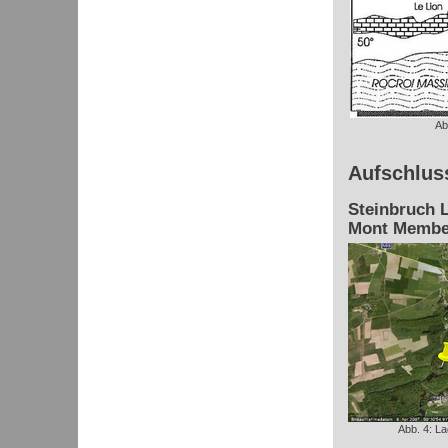
Ab
Aufschlus
Steinbruch L
Mont Membe
Abb. 4: L