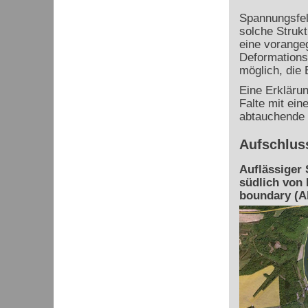
Spannungsfel
solche Strukt
eine vorange
Deformations
möglich, die 
Eine Erklärun
Falte mit ein
abtauchende 
Aufschlus
Auflässiger 
südlich von 
boundary (Ab