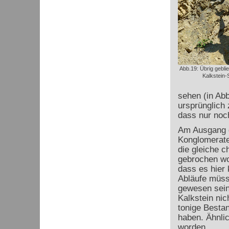
Abb.19: Übrig geblie
Kalkstein-
sehen (in Abb
ursprünglich 
dass nur noc
Am Ausgang d
Konglomerate
die gleiche 
gebrochen wo
dass es hier
Abläufe müss
gewesen sein
Kalkstein nic
tonige Bestan
haben. Ähnli
worden.