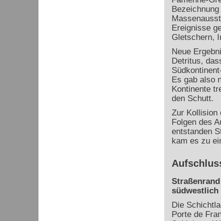
Bezeichnung 
Massenausste
Ereignisse g
Gletschern, I
Neue Ergebni
Detritus, das
Südkontinent-
Es gab also 
Kontinente tr
den Schutt.
Zur Kollision
Folgen des A
entstanden St
kam es zu ei
Aufschlus
Straßenrand 
südwestlich 
Die Schichtla
Porte de Fran