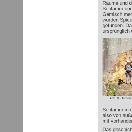
Räume und di
Schlamm und 
Gemisch mehr
wurden Spicu
gefunden. Da
ursprünglich
Abb. 8: Harnis
Schlamm in de
also von auße
mit vorhande
Das geschich