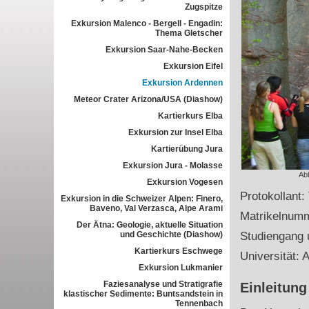
Zugspitze
Exkursion Malenco - Bergell - Engadin:
Thema Gletscher
Exkursion Saar-Nahe-Becken
Exkursion Eifel
Exkursion Ardennen
Meteor Crater Arizona/USA (Diashow)
Kartierkurs Elba
Exkursion zur Insel Elba
Kartierübung Jura
Exkursion Jura - Molasse
Ab
Exkursion Vogesen
Protokollant:
Exkursion in die Schweizer Alpen: Finero,
Baveno, Val Verzasca, Alpe Arami
Matrikelnum
Der Ätna: Geologie, aktuelle Situation
und Geschichte (Diashow)
Studiengang 
Kartierkurs Eschwege
Universität: 
Exkursion Lukmanier
Faziesanalyse und Stratigrafie
Einleitung
klastischer Sedimente: Buntsandstein in
Tennenbach