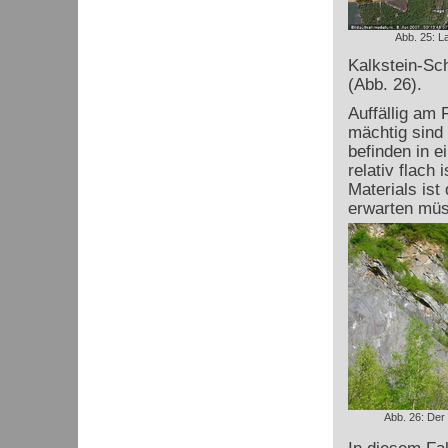
Abb. 25: L
Kalkstein-Sch
(Abb. 26).
Auffällig am 
mächtig sind 
befinden in e
relativ flach
Materials ist
erwarten müs
Abb. 26: Der