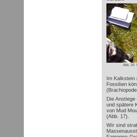
Abb. 20: 
Im Kalkstein 
Fossilien kön
(Brachiopoden
Die Anstiege
und spätere 
von Mud Moun
(Abb. 17).
Wir sind stra
Massenausst
Famenne-Gren