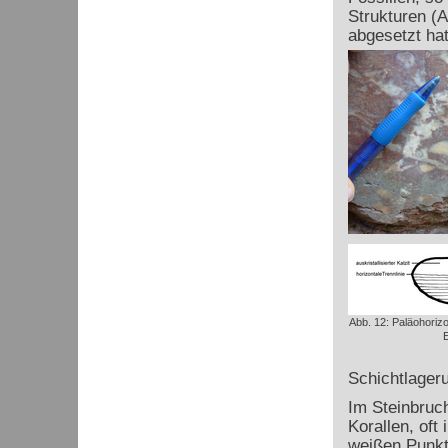
Strukturen (A
abgesetzt hat
Abb. 12: Paläohoriz
E
Schichtlager
Im Steinbruch
Korallen, oft
weißen Punkt