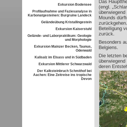
Das Hauptth
Exkursion Bodensee
(engl. „Schl
Profilaufnahme und Faziesanalyse in
überwiegend 
Karbonatgesteinen: Burgruine Landeck
Mounds dürft
Geländeübung Kristallingestein
zurückgehen.
Beteiligung v
Exkursion Kaiserstuhl
zurück.
Gelände- und Laborpraktikum: Geologie
und Morphologie
Besonders auf
Exkursion Mainzer Becken, Taunus,
Belgiens.
Odenwald
Die letzten b
Kalisalz im Elsass und in Südbaden
überwiegend 
Exkursion Mittlerer Schwarzwald
deren Entste
Der Kalksteinbruch Schmithof bei
Aachen: Eine Zeitreise ins tropische
Devon