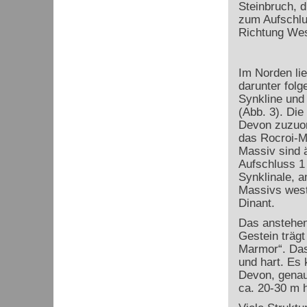
Steinbruch, d
zum Aufschlu
Richtung Wes
Im Norden li
darunter folg
Synkline und 
(Abb. 3). Di
Devon zuzuor
das Rocroi-M
Massiv sind ä
Aufschluss 1 
Synklinale, a
Massivs west
Dinant.
Das anstehen
Gestein trägt
Marmor“. Das
und hart. Es
Devon, genau
ca. 20-30 m h