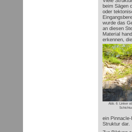
Viele Struktu
beim Sägen d
oder tektoni
Eingangsbere
wurde das Ge
an diesen Ste
Material hand
erkennen, die
Abb. 6: Linker o
Schichtu
ein Pinnacle-R
Struktur dar.