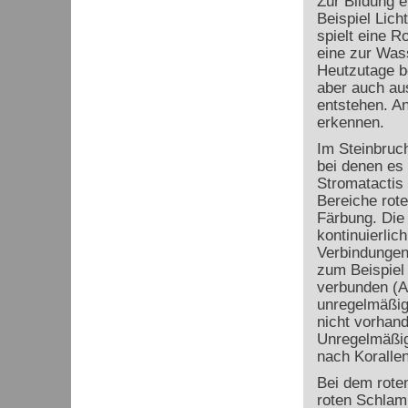
Zur Bildung e
Beispiel Lic
spielt eine R
eine zur Was
Heutzutage be
aber auch au
entstehen. An
erkennen.
Im Steinbruc
bei denen es
Stromatactis 
Bereiche rote
Färbung. Die 
kontinuierlic
Verbindungen
zum Beispiel 
verbunden (A
unregelmäßig
nicht vorhan
Unregelmäßigk
nach Korallen
Bei dem roten
roten Schlamm