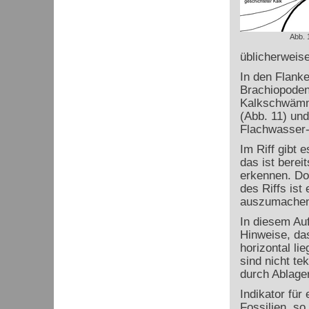
Abb. 
üblicherweis
In den Flanke
Brachiopoden
Kalkschwämme
(Abb. 11) und
Flachwasser-
Im Riff gibt 
das ist berei
erkennen. Do
des Riffs ist
auszumachen
In diesem Auf
Hinweise, da
horizontal li
sind nicht te
durch Ablage
Indikator für
Fossilien, so