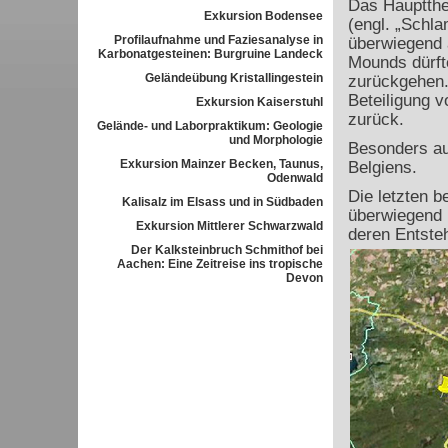
Das Hauptth
Exkursion Bodensee
(engl. „Schl
Profilaufnahme und Faziesanalyse in
überwiegend 
Karbonatgesteinen: Burgruine Landeck
Mounds dürft
Geländeübung Kristallingestein
zurückgehen.
Beteiligung v
Exkursion Kaiserstuhl
zurück.
Gelände- und Laborpraktikum: Geologie
und Morphologie
Besonders auf
Exkursion Mainzer Becken, Taunus,
Belgiens.
Odenwald
Die letzten b
Kalisalz im Elsass und in Südbaden
überwiegend 
Exkursion Mittlerer Schwarzwald
deren Entste
Der Kalksteinbruch Schmithof bei
Aachen: Eine Zeitreise ins tropische
Devon