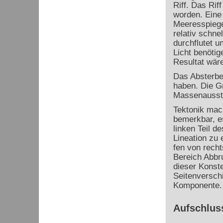
Riff. Das Rif
worden. Eine 
Meeresspiege
relativ schne
durchflutet 
Licht benöti
Resultat wäre
Das Absterbe
haben. Die G
Massenausste
Tektonik mach
bemerkbar, es
linken Teil d
Lineation zu 
fen von recht
Bereich Abbr
dieser Konste
Seitenversch
Komponente.
Aufschlus