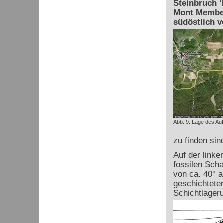
Steinbruch ‘
Mont Member
südöstlich v
Abb. 9: Lage des Au
zu finden sin
Auf der linke
fossilen Scha
von ca. 40° 
geschichteten
Schichtlageru