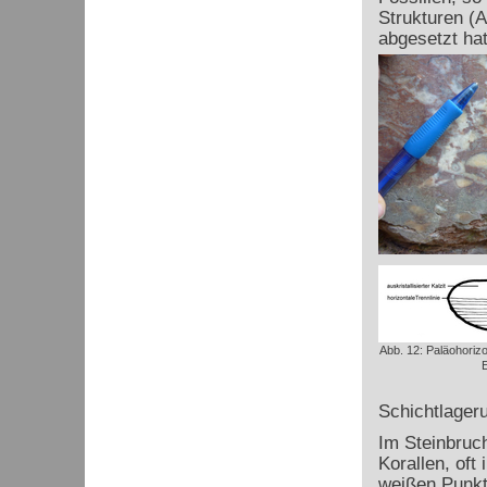
Strukturen (A
abgesetzt hat
Abb. 12: Paläohoriz
E
Schichtlager
Im Steinbruch
Korallen, oft
weißen Punkt