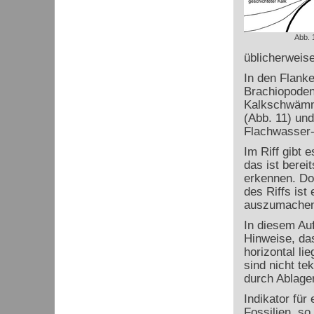
Abb. 
üblicherweis
In den Flanke
Brachiopoden
Kalkschwämme
(Abb. 11) und
Flachwasser-
Im Riff gibt 
das ist berei
erkennen. Do
des Riffs ist
auszumachen
In diesem Auf
Hinweise, da
horizontal li
sind nicht te
durch Ablage
Indikator für
Fossilien, so