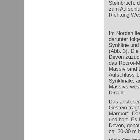
Steinbruch, d
zum Aufschlu
Richtung Wes
Im Norden li
darunter folg
Synkline und 
(Abb. 3). Di
Devon zuzuor
das Rocroi-M
Massiv sind ä
Aufschluss 1 
Synklinale, a
Massivs west
Dinant.
Das anstehen
Gestein trägt
Marmor“. Das
und hart. Es
Devon, genau
ca. 20-30 m h