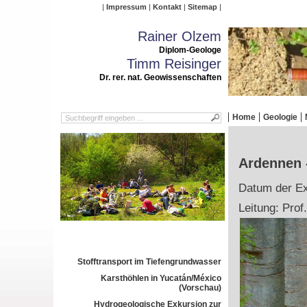
Impressum
Kontakt
Sitemap
Rainer Olzem
Diplom-Geologe
Timm Reisinger
Dr. rer. nat. Geowissenschaften
Home
Geologie
Ardennen -
Datum der Exk
Leitung: Prof
Stofftransport im Tiefengrundwasser
Karsthöhlen in Yucatán/México
(Vorschau)
Hydrogeologische Exkursion zur