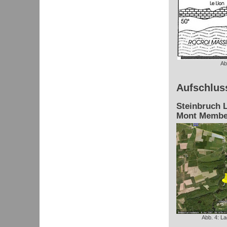
Ab
Aufschlus
Steinbruch L
Mont Membe
Abb. 4: L