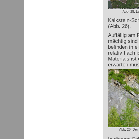
Abb. 25: L
Kalkstein-Sch
(Abb. 26).
Auffällig am 
mächtig sind 
befinden in e
relativ flach
Materials ist
erwarten müs
Abb. 26: Der