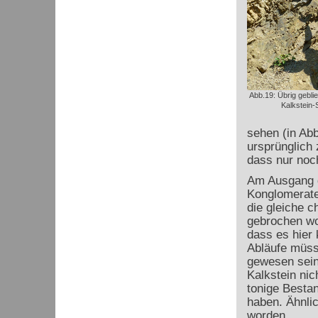
Abb.19: Übrig geblie
Kalkstein-
sehen (in Abb
ursprünglich 
dass nur noc
Am Ausgang d
Konglomerate
die gleiche 
gebrochen wo
dass es hier
Abläufe müss
gewesen sein
Kalkstein nic
tonige Bestan
haben. Ähnli
worden.