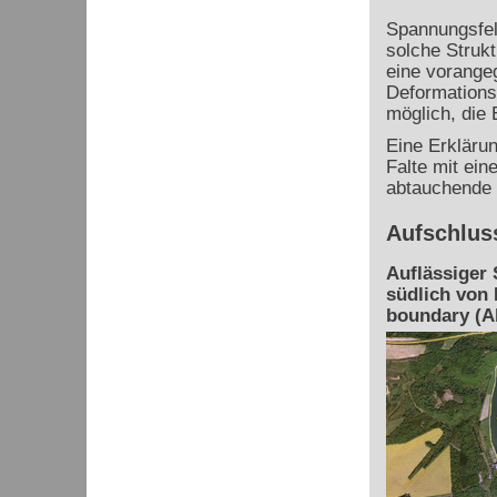
Spannungsfel
solche Strukt
eine vorange
Deformations
möglich, die 
Eine Erklärun
Falte mit ein
abtauchende 
Aufschlus
Auflässiger 
südlich von 
boundary (Ab