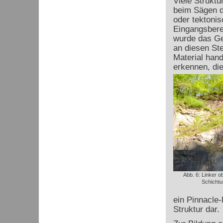
Viele Struktu
beim Sägen d
oder tektoni
Eingangsbere
wurde das Ge
an diesen Ste
Material hand
erkennen, die
Abb. 6: Linker o
Schichtu
ein Pinnacle-R
Struktur dar.