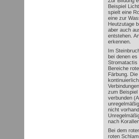
Zur Bildung e
Beispiel Lic
spielt eine R
eine zur Was
Heutzutage be
aber auch au
entstehen. An
erkennen.
Im Steinbruc
bei denen es
Stromatactis 
Bereiche rote
Färbung. Die 
kontinuierlic
Verbindungen
zum Beispiel 
verbunden (A
unregelmäßig
nicht vorhan
Unregelmäßigk
nach Korallen
Bei dem roten
roten Schlamm