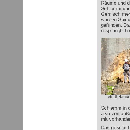
Räume und di
Schlamm und 
Gemisch mehr
wurden Spicu
gefunden. Da
ursprünglich
Abb. 8: Harnis
Schlamm in de
also von auße
mit vorhande
Das geschich