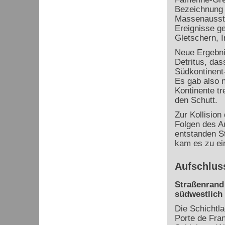
Bezeichnung 
Massenausste
Ereignisse g
Gletschern, I
Neue Ergebni
Detritus, das
Südkontinent-
Es gab also 
Kontinente tr
den Schutt.
Zur Kollision
Folgen des A
entstanden St
kam es zu ei
Aufschlus
Straßenrand 
südwestlich 
Die Schichtla
Porte de Fran