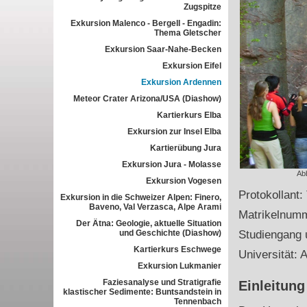
Zugspitze
Exkursion Malenco - Bergell - Engadin:
Thema Gletscher
Exkursion Saar-Nahe-Becken
Exkursion Eifel
Exkursion Ardennen
Meteor Crater Arizona/USA (Diashow)
Kartierkurs Elba
Exkursion zur Insel Elba
Kartierübung Jura
Exkursion Jura - Molasse
Ab
Exkursion Vogesen
Protokollant:
Exkursion in die Schweizer Alpen: Finero,
Baveno, Val Verzasca, Alpe Arami
Matrikelnum
Der Ätna: Geologie, aktuelle Situation
und Geschichte (Diashow)
Studiengang 
Kartierkurs Eschwege
Universität: 
Exkursion Lukmanier
Faziesanalyse und Stratigrafie
Einleitung
klastischer Sedimente: Buntsandstein in
Tennenbach