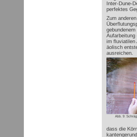
Inter-Dune-D
perfektes Ge
Zum anderen g
Überflutungsp
gebundenem T
Aufarbeitung 
im fluviatile
äolisch entst
ausreichen.
Abb. 9: Schrä
dass die Körn
kantengerunde