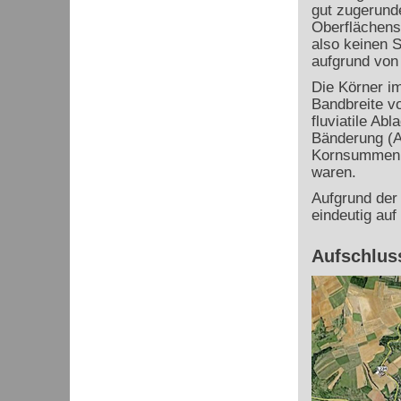
gut zugerunde
Oberflächenst
also keinen S
aufgrund von 
Die Körner im
Bandbreite vo
fluviatile Ab
Bänderung (A
Kornsummenkur
waren.
Aufgrund der 
eindeutig auf
Aufschlus