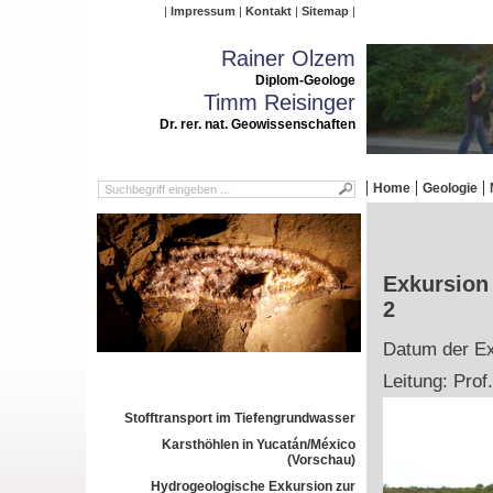
Impressum
Kontakt
Sitemap
Rainer Olzem
Diplom-Geologe
Timm Reisinger
Dr. rer. nat. Geowissenschaften
Home
Geologie
Exkursion
2
Datum der Exk
Leitung: Prof
Stofftransport im Tiefengrundwasser
Karsthöhlen in Yucatán/México
(Vorschau)
Hydrogeologische Exkursion zur