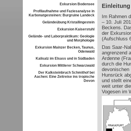
Exkursion Bodensee
Einleitung
Profilaufnahme und Faziesanalyse in
Karbonatgesteinen: Burgruine Landeck
Im Rahmen de
– 10. Juli 20
Geländeübung Kristallingestein
Beckens. Das
Exkursion Kaiserstuhl
der Exkursion
Gelände- und Laborpraktikum: Geologie
(Aufschluss 6
und Morphologie
Das Saar-Nah
Exkursion Mainzer Becken, Taunus,
Odenwald
angrenzend a
Ardenne (Fran
Kalisalz im Elsass und in Südbaden
durch die Hu
Exkursion Mittlerer Schwarzwald
devonischen G
Der Kalksteinbruch Schmithof bei
Hunsrück abg
Aachen: Eine Zeitreise ins tropische
und stellt ei
Devon
weit unter d
Vogesen im 