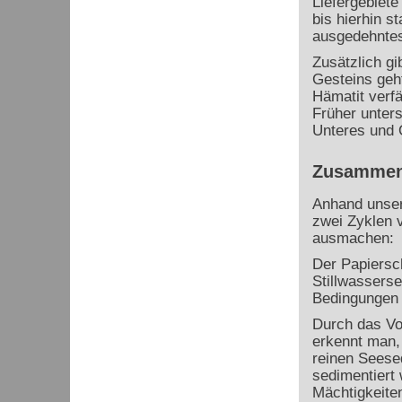
Liefergebiete
bis hierhin s
ausgedehnte
Zusätzlich gi
Gesteins geh
Hämatit verfä
Früher unters
Unteres und 
Zusammen
Anhand unser
zwei Zyklen 
ausmachen:
Der Papiersch
Stillwassers
Bedingungen 
Durch das Vo
erkennt man,
reinen Seese
sedimentiert 
Mächtigkeite