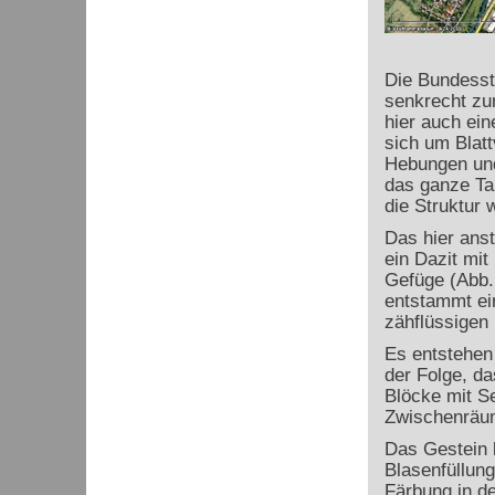
Die Bundesstr
senkrecht zu
hier auch ei
sich um Blatt
Hebungen und
das ganze Ta
die Struktur 
Das hier ans
ein Dazit mit
Gefüge (Abb. 
entstammt ei
zähflüssigen
Es entstehen
der Folge, d
Blöcke mit S
Zwischenräum
Das Gestein 
Blasenfüllung
Färbung in d