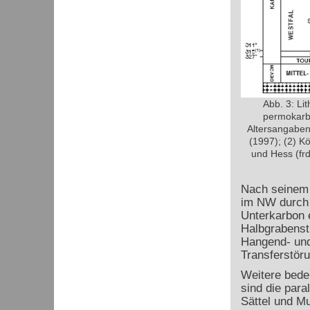
Abb. 3: Li
permokarb
Altersangaben 
(1997); (2) Kö
und Hess (frd
Nach seinem s
im NW durch 
Unterkarbon 
Halbgrabenst
Hangend- und
Transferstör
Weitere bede
sind die para
Sättel und M