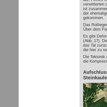
verwitterten 
ist zusammen
der ehemalig
gekommen.
Das Rotliege
Über dem Pal
Es gibt Defo
(Abb. 17). Di
das Tal zurü
die hier zu s
Die Tektonik 
die Kompressi
Aufschluss
Steinkaul