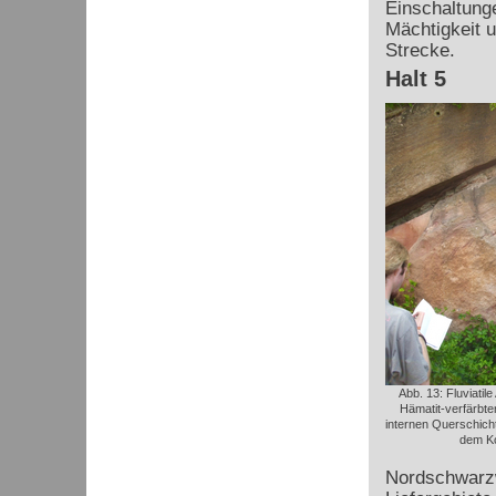
Einschaltung
Mächtigkeit 
Strecke.
Halt 5
Abb. 13: Fluviatil
Hämatit-verfärbte
internen Querschich
dem Ko
Nordschwarzw