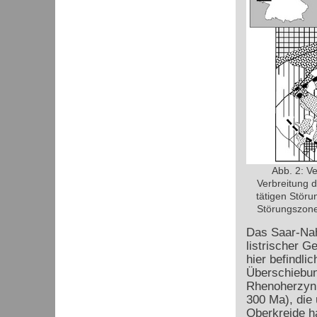
Abb. 2: V
Verbreitung 
tätigen Störu
Störungszonen
Das Saar-Nah
listrischer G
hier befindli
Überschiebun
Rhenoherzyni
300 Ma), die 
Oberkreide h