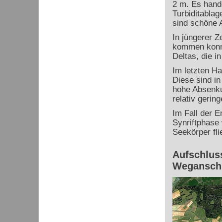
2 m. Es hand
Turbiditablag
sind schöne 
In jüngerer Z
kommen konnt
Deltas, die i
Im letzten Ha
Diese sind i
hohe Absenkun
relativ gerin
Im Fall der E
Synriftphase 
Seekörper fli
Aufschluss
Weganschn