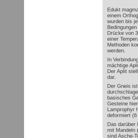
Edukt magmat
einem Orthog
wurden bis j
Bedingungen 
Drücke von 3
einer Temper
Methoden kon
werden.
In Verbindung
mächtige Apl
Der Aplit ste
dar.
Der Gneis is
durchschlage
basisches Ge
Gesteine hier
Lamprophyr ha
deformiert (6
Das darüber l
mit Mandeln (
sind Asche-Tu