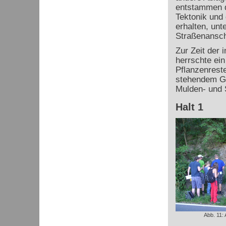
entstammen d
Tektonik und
erhalten, un
Straßenansch
Zur Zeit der
herrschte ein
Pflanzenrest
stehendem Ge
Mulden- und S
Halt 1
Abb. 11: 