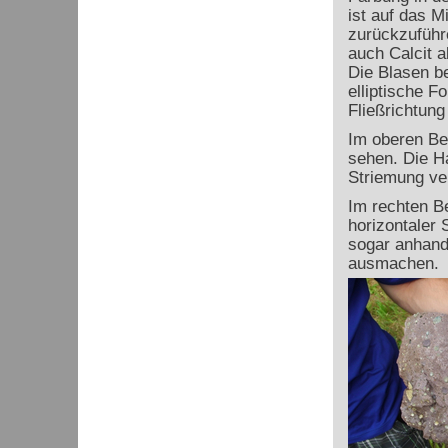
ist auf das Mi
zurückzuführe
auch Calcit a
Die Blasen be
elliptische F
Fließrichtung
Im oberen Be
sehen. Die Ha
Striemung ver
Im rechten B
horizontaler
sogar anhand
ausmachen.