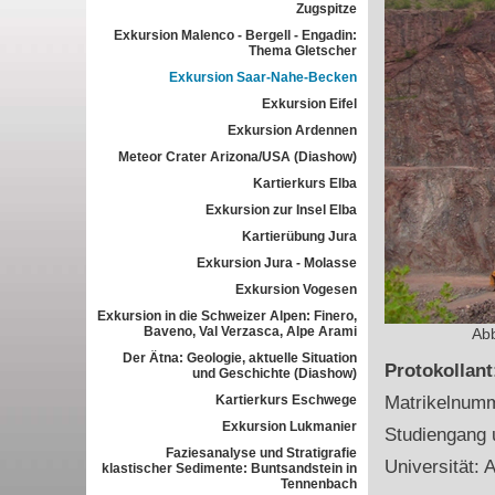
Zugspitze
Exkursion Malenco - Bergell - Engadin:
Thema Gletscher
Exkursion Saar-Nahe-Becken
Exkursion Eifel
Exkursion Ardennen
Meteor Crater Arizona/USA (Diashow)
Kartierkurs Elba
Exkursion zur Insel Elba
Kartierübung Jura
Exkursion Jura - Molasse
Exkursion Vogesen
Exkursion in die Schweizer Alpen: Finero,
Baveno, Val Verzasca, Alpe Arami
Abb
Der Ätna: Geologie, aktuelle Situation
Protokollan
und Geschichte (Diashow)
Kartierkurs Eschwege
Matrikelnum
Exkursion Lukmanier
Studiengang 
Faziesanalyse und Stratigrafie
Universität: 
klastischer Sedimente: Buntsandstein in
Tennenbach