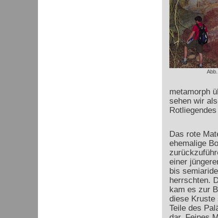
Abb.
metamorph üb
sehen wir al
Rotliegendes
Das rote Mate
ehemalige Bo
zurückzuführe
einer jüngeren
bis semiarid
herrschten. 
kam es zur Bi
diese Kruste s
Teile des Pa
dar. Feines M