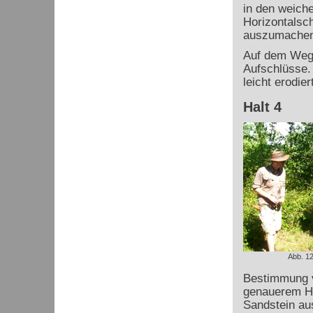
in den weiche
Horizontalsc
auszumachen
Auf dem Weg z
Aufschlüsse.
leicht erodie
Halt 4
Abb. 12
Bestimmung v
genauerem Hi
Sandstein au