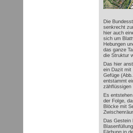
Die Bundesstr
senkrecht zu
hier auch ei
sich um Blatt
Hebungen und
das ganze Ta
die Struktur 
Das hier ans
ein Dazit mit
Gefüge (Abb. 
entstammt ei
zähflüssigen
Es entstehen
der Folge, d
Blöcke mit S
Zwischenräum
Das Gestein 
Blasenfüllung
Färbung in d