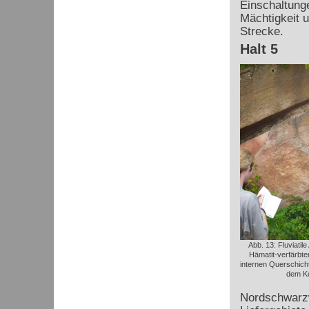
Einschaltung
Mächtigkeit 
Strecke.
Halt 5
Abb. 13: Fluviatil
Hämatit-verfärbte
internen Querschich
dem Ko
Nordschwarzw