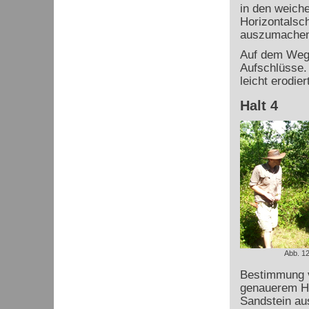
in den weiche
Horizontalsc
auszumachen
Auf dem Weg z
Aufschlüsse.
leicht erodie
Halt 4
Abb. 12
Bestimmung v
genauerem Hi
Sandstein au