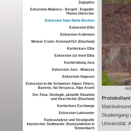
Zugspitze
Exkursion Malenco - Bergell - Engadin:
Thema Gletscher
Exkursion Saar-Nahe-Becken
Exkursion Eifel
Exkursion Ardennen
Meteor Crater Arizona/USA (Diashow)
Kartierkurs Elba
Exkursion zur Insel Elba
Kartierübung Jura
Exkursion Jura - Molasse
Exkursion Vogesen
Exkursion in die Schweizer Alpen: Finero,
Baveno, Val Verzasca, Alpe Arami
Abb
Der Ätna: Geologie, aktuelle Situation
Protokollan
und Geschichte (Diashow)
Kartierkurs Eschwege
Matrikelnum
Exkursion Lukmanier
Studiengang 
Faziesanalyse und Stratigrafie
Universität: 
klastischer Sedimente: Buntsandstein in
Tennenbach