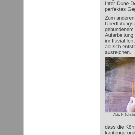
Inter-Dune-D
perfektes Ge
Zum anderen g
Überflutungsp
gebundenem T
Aufarbeitung 
im fluviatile
äolisch entst
ausreichen.
Abb. 9: Schrä
dass die Körn
kantengerunde