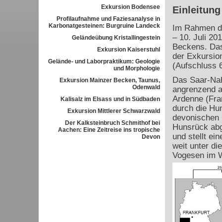
Exkursion Bodensee
Einleitung
Profilaufnahme und Faziesanalyse in
Karbonatgesteinen: Burgruine Landeck
Im Rahmen de
– 10. Juli 20
Geländeübung Kristallingestein
Beckens. Das
Exkursion Kaiserstuhl
der Exkursion
Gelände- und Laborpraktikum: Geologie
(Aufschluss 6
und Morphologie
Das Saar-Nah
Exkursion Mainzer Becken, Taunus,
Odenwald
angrenzend a
Ardenne (Fran
Kalisalz im Elsass und in Südbaden
durch die Hu
Exkursion Mittlerer Schwarzwald
devonischen G
Der Kalksteinbruch Schmithof bei
Hunsrück abg
Aachen: Eine Zeitreise ins tropische
und stellt ei
Devon
weit unter d
Vogesen im 