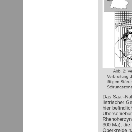
Abb. 2: V
Verbreitung 
tätigen Störu
Störungszonen
Das Saar-Nah
listrischer G
hier befindli
Überschiebun
Rhenoherzyni
300 Ma), die 
Oberkreide h