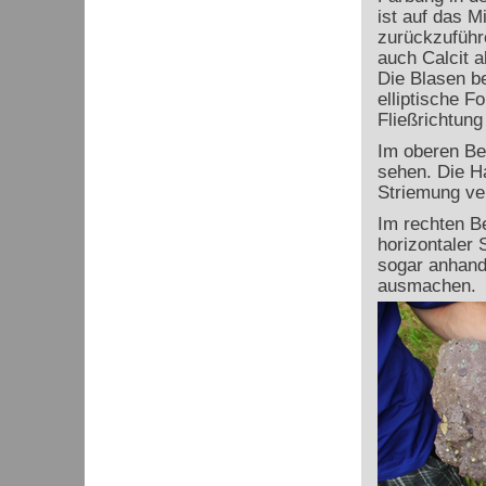
ist auf das Mi
zurückzuführe
auch Calcit a
Die Blasen be
elliptische F
Fließrichtung
Im oberen Be
sehen. Die Ha
Striemung ver
Im rechten B
horizontaler
sogar anhand
ausmachen.