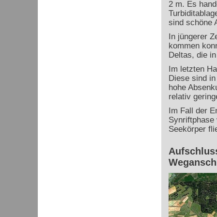
2 m. Es hand
Turbiditablag
sind schöne 
In jüngerer Z
kommen konnt
Deltas, die i
Im letzten Ha
Diese sind i
hohe Absenkun
relativ gerin
Im Fall der E
Synriftphase 
Seekörper fli
Aufschluss
Weganschn