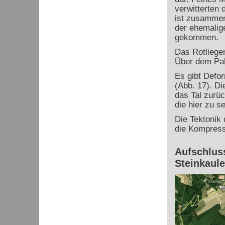
verwitterten 
ist zusammen
der ehemalig
gekommen.
Das Rotliege
Über dem Pal
Es gibt Defo
(Abb. 17). Di
das Tal zurü
die hier zu s
Die Tektonik 
die Kompressi
Aufschluss
Steinkaul