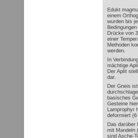
Edukt magmat
einem Orthog
wurden bis j
Bedingungen 
Drücke von 3
einer Temper
Methoden kon
werden.
In Verbindung
mächtige Apl
Der Aplit ste
dar.
Der Gneis is
durchschlage
basisches Ge
Gesteine hier
Lamprophyr ha
deformiert (6
Das darüber l
mit Mandeln (
sind Asche-Tu