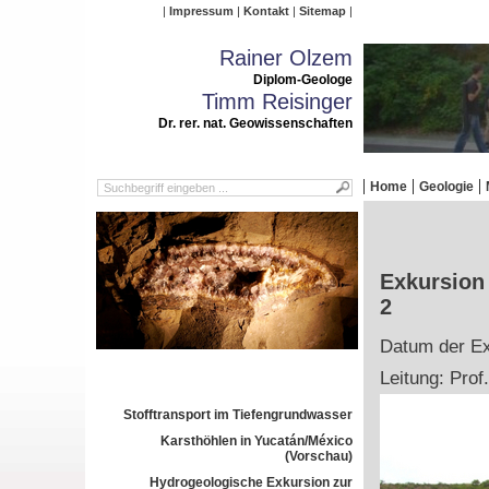
Impressum
Kontakt
Sitemap
Rainer Olzem
Diplom-Geologe
Timm Reisinger
Dr. rer. nat. Geowissenschaften
Home
Geologie
Exkursion
2
Datum der Exk
Leitung: Prof
Stofftransport im Tiefengrundwasser
Karsthöhlen in Yucatán/México
(Vorschau)
Hydrogeologische Exkursion zur