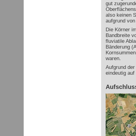
gut zugerunde
Oberflächenst
also keinen S
aufgrund von 
Die Körner im
Bandbreite vo
fluviatile Ab
Bänderung (A
Kornsummenkur
waren.
Aufgrund der 
eindeutig auf
Aufschlus