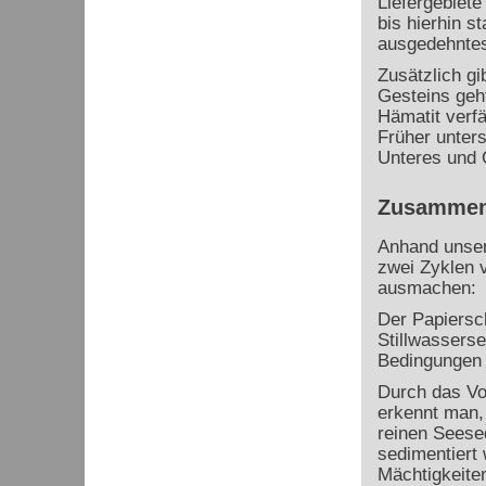
Liefergebiete
bis hierhin s
ausgedehnte
Zusätzlich gi
Gesteins geh
Hämatit verfä
Früher unters
Unteres und 
Zusammen
Anhand unser
zwei Zyklen 
ausmachen:
Der Papiersch
Stillwassers
Bedingungen 
Durch das Vo
erkennt man,
reinen Seese
sedimentiert 
Mächtigkeite