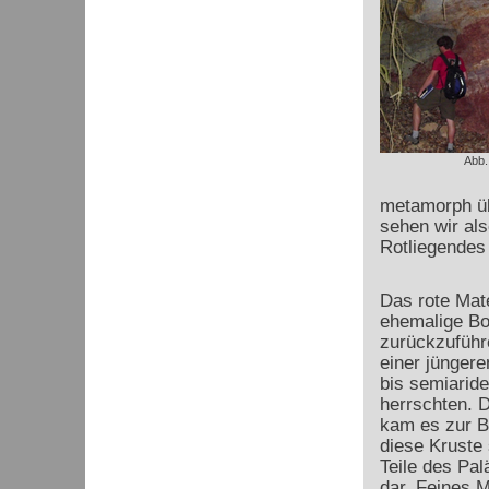
Abb.
metamorph üb
sehen wir al
Rotliegendes
Das rote Mate
ehemalige Bo
zurückzuführe
einer jüngeren
bis semiarid
herrschten. 
kam es zur Bi
diese Kruste s
Teile des Pa
dar. Feines M