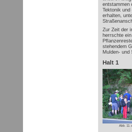
entstammen d
Tektonik und
erhalten, un
Straßenansch
Zur Zeit der
herrschte ein
Pflanzenrest
stehendem Ge
Mulden- und S
Halt 1
Abb. 11: 