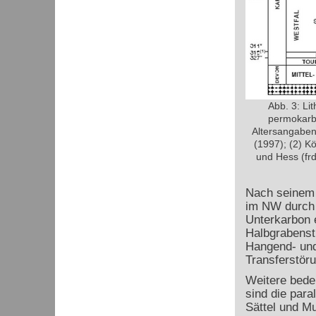
Abb. 3: Li
permokarb
Altersangaben 
(1997); (2) Kö
und Hess (frd
Nach seinem s
im NW durch 
Unterkarbon 
Halbgrabenst
Hangend- und
Transferstör
Weitere bede
sind die para
Sättel und M