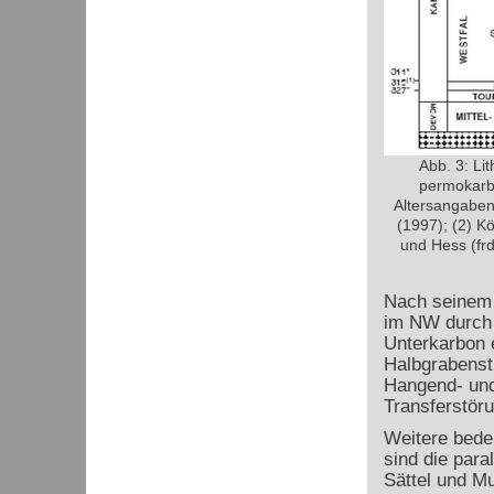
Abb. 3: Li
permokarb
Altersangaben 
(1997); (2) Kö
und Hess (frd
Nach seinem s
im NW durch 
Unterkarbon 
Halbgrabenst
Hangend- und
Transferstör
Weitere bede
sind die para
Sättel und M