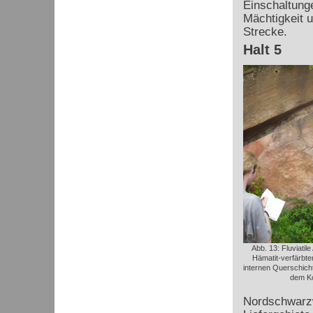
Einschaltung
Mächtigkeit 
Strecke.
Halt 5
Abb. 13: Fluviatil
Hämatit-verfärbte
internen Querschich
dem Ko
Nordschwarzw