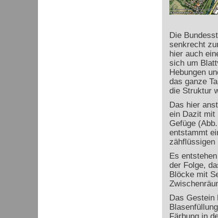
Die Bundesstr
senkrecht zu
hier auch ei
sich um Blatt
Hebungen und
das ganze Ta
die Struktur 
Das hier ans
ein Dazit mit
Gefüge (Abb. 
entstammt ei
zähflüssigen
Es entstehen
der Folge, d
Blöcke mit S
Zwischenräum
Das Gestein 
Blasenfüllung
Färbung in d