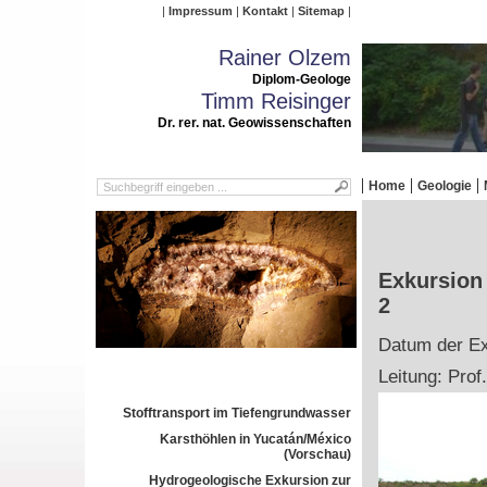
Impressum
Kontakt
Sitemap
Rainer Olzem
Diplom-Geologe
Timm Reisinger
Dr. rer. nat. Geowissenschaften
Home
Geologie
Exkursion
2
Datum der Exk
Leitung: Prof
Stofftransport im Tiefengrundwasser
Karsthöhlen in Yucatán/México
(Vorschau)
Hydrogeologische Exkursion zur