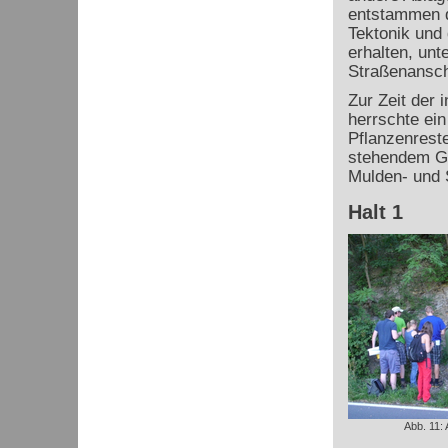
entstammen d
Tektonik und
erhalten, un
Straßenansch
Zur Zeit der
herrschte ein
Pflanzenrest
stehendem Ge
Mulden- und S
Halt 1
Abb. 11: 