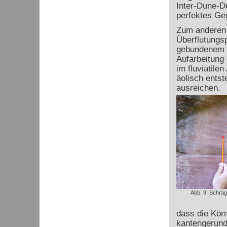
Inter-Dune-D
perfektes Ge
Zum anderen g
Überflutungsp
gebundenem T
Aufarbeitung 
im fluviatile
äolisch entst
ausreichen.
Abb. 9: Schrä
dass die Körn
kantengerunde