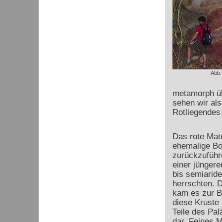
Abb.
metamorph üb
sehen wir al
Rotliegendes
Das rote Mate
ehemalige Bo
zurückzuführe
einer jüngeren
bis semiarid
herrschten. 
kam es zur Bi
diese Kruste s
Teile des Pa
dar. Feines M