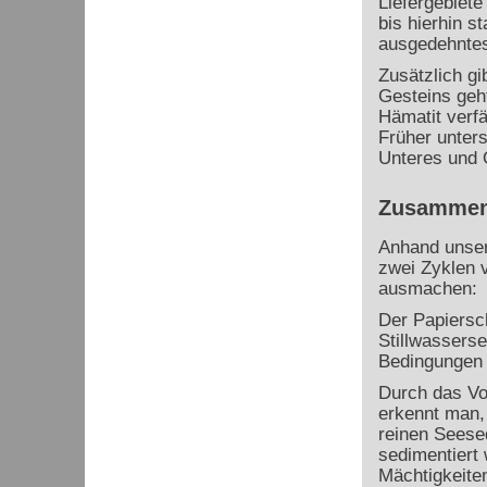
Liefergebiete
bis hierhin s
ausgedehnte
Zusätzlich gi
Gesteins geh
Hämatit verfä
Früher unters
Unteres und 
Zusammen
Anhand unser
zwei Zyklen 
ausmachen:
Der Papiersch
Stillwassers
Bedingungen 
Durch das Vo
erkennt man,
reinen Seese
sedimentiert 
Mächtigkeite