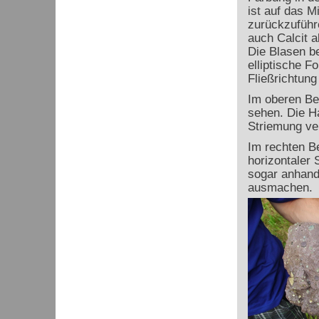
ist auf das Mi
zurückzuführe
auch Calcit a
Die Blasen be
elliptische F
Fließrichtung
Im oberen Be
sehen. Die Ha
Striemung ver
Im rechten B
horizontaler
sogar anhand
ausmachen.