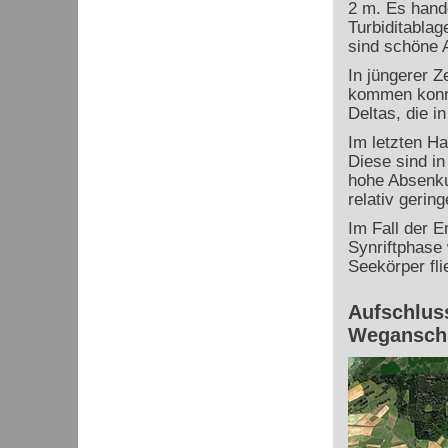
2 m. Es hand
Turbiditablag
sind schöne 
In jüngerer Z
kommen konnt
Deltas, die i
Im letzten Ha
Diese sind i
hohe Absenkun
relativ gerin
Im Fall der E
Synriftphase 
Seekörper fli
Aufschluss
Weganschn