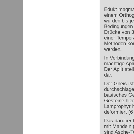
Edukt magmat
einem Orthog
wurden bis j
Bedingungen 
Drücke von 3
einer Temper
Methoden kon
werden.
In Verbindung
mächtige Apl
Der Aplit ste
dar.
Der Gneis is
durchschlage
basisches Ge
Gesteine hier
Lamprophyr ha
deformiert (6
Das darüber l
mit Mandeln (
sind Asche-Tu