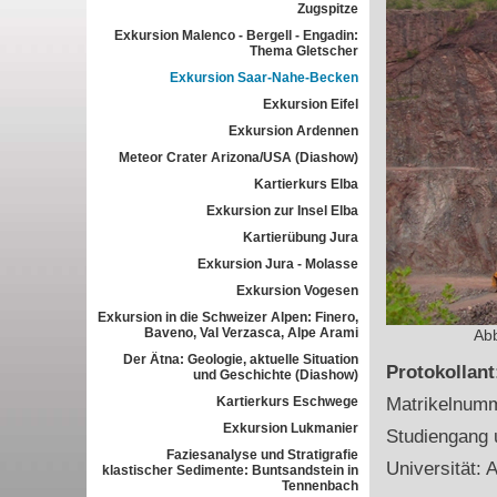
Zugspitze
Exkursion Malenco - Bergell - Engadin:
Thema Gletscher
Exkursion Saar-Nahe-Becken
Exkursion Eifel
Exkursion Ardennen
Meteor Crater Arizona/USA (Diashow)
Kartierkurs Elba
Exkursion zur Insel Elba
Kartierübung Jura
Exkursion Jura - Molasse
Exkursion Vogesen
Exkursion in die Schweizer Alpen: Finero,
Baveno, Val Verzasca, Alpe Arami
Abb
Der Ätna: Geologie, aktuelle Situation
Protokollan
und Geschichte (Diashow)
Kartierkurs Eschwege
Matrikelnum
Exkursion Lukmanier
Studiengang 
Faziesanalyse und Stratigrafie
Universität: 
klastischer Sedimente: Buntsandstein in
Tennenbach