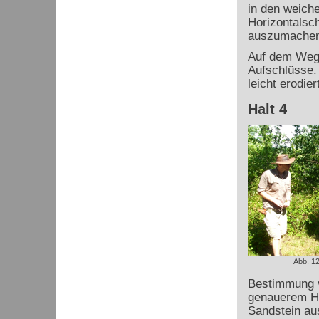
in den weiche
Horizontalsc
auszumachen
Auf dem Weg z
Aufschlüsse.
leicht erodie
Halt 4
Abb. 12
Bestimmung v
genauerem Hi
Sandstein au