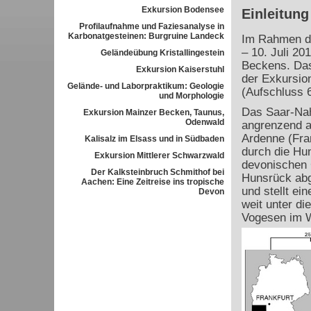
Exkursion Bodensee
Einleitung
Profilaufnahme und Faziesanalyse in
Karbonatgesteinen: Burgruine Landeck
Im Rahmen de
– 10. Juli 20
Geländeübung Kristallingestein
Beckens. Das
Exkursion Kaiserstuhl
der Exkursion
Gelände- und Laborpraktikum: Geologie
(Aufschluss 6
und Morphologie
Das Saar-Nah
Exkursion Mainzer Becken, Taunus,
Odenwald
angrenzend a
Ardenne (Fran
Kalisalz im Elsass und in Südbaden
durch die Hu
Exkursion Mittlerer Schwarzwald
devonischen G
Der Kalksteinbruch Schmithof bei
Hunsrück abg
Aachen: Eine Zeitreise ins tropische
und stellt ei
Devon
weit unter d
Vogesen im 