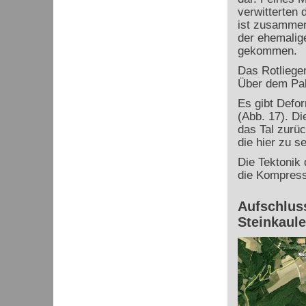
verwitterten 
ist zusammen
der ehemalig
gekommen.
Das Rotliege
Über dem Pal
Es gibt Defo
(Abb. 17). Di
das Tal zurü
die hier zu s
Die Tektonik 
die Kompressi
Aufschluss
Steinkaul