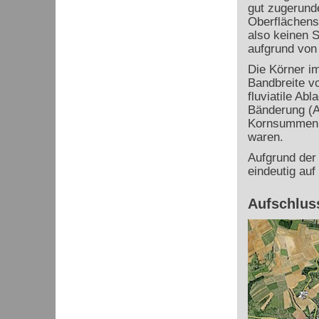
gut zugerunde
Oberflächenst
also keinen S
aufgrund von 
Die Körner im
Bandbreite vo
fluviatile Ab
Bänderung (A
Kornsummenkur
waren.
Aufgrund der 
eindeutig auf
Aufschlus