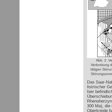
Abb. 2: V
Verbreitung 
tätigen Störu
Störungszonen
Das Saar-Nah
listrischer G
hier befindli
Überschiebun
Rhenoherzyni
300 Ma), die 
Oberkreide h