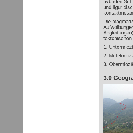
hybriden Sch
und liguridis
kontaktmetam
Die magmatisc
Aufwölbungen
Abgleitungen
tektonischen
1. Untermioz
2. Mittelmio
3. Obermiozä
3.0 Geogra