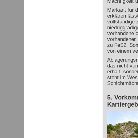
Mächtigkeit 
Markant für d
erklären läss
vollständige
niedriggradi
vorhandene o
vorhandener 
zu FeS
2
. Som
von einem ve
Ablagerungsm
das nicht vo
erhält, sonde
steht im Wes
Schichtmächt
5. Vorkomm
Kartiergeb