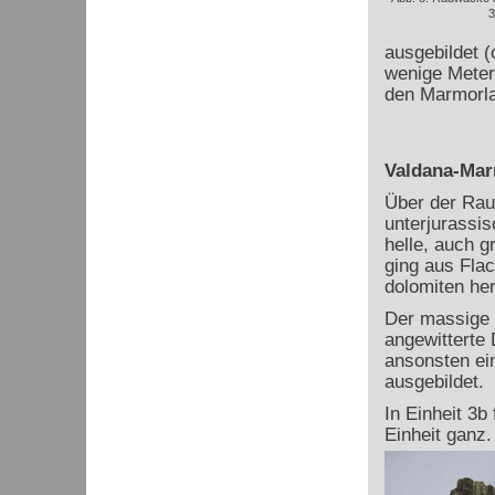
3
ausgebildet (
wenige Meter 
den Marmorla
Valdana-Ma
Über der Rau
unterjurassi
helle, auch 
ging aus Fla
dolomiten her
Der massige K
angewitterte 
ansonsten ei
ausgebildet.
In Einheit 3b 
Einheit ganz.