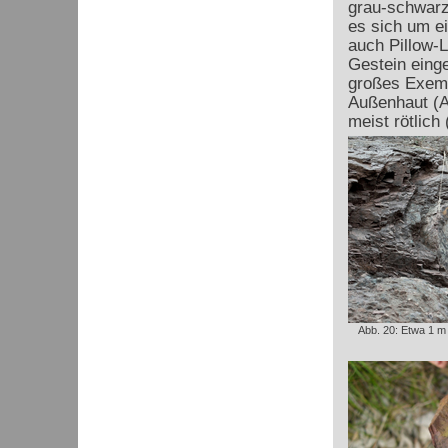
grau-schwarz 
es sich um e
auch Pillow-L
Gestein einge
großes Exemp
Außenhaut (A
meist rötlich 
Abb. 20: Etwa 1 m