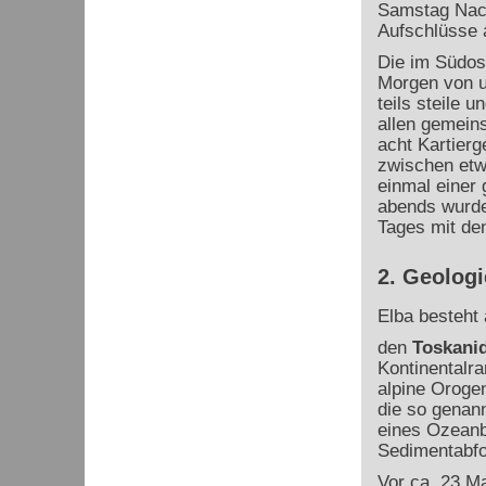
Samstag Nach
Aufschlüsse a
Die im Südost
Morgen von un
teils steile 
allen gemein
acht Kartierg
zwischen etwa
einmal einer 
abends wurde
Tages mit de
2. Geologi
Elba besteht
den
Toskani
Kontinentalra
alpine Oroge
die so genann
eines Ozeanb
Sedimentabfo
Vor ca. 23 Ma