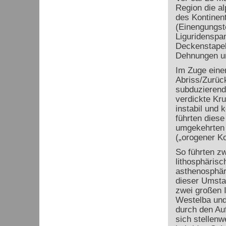
Region die al
des Kontinen
(Einengungst
Liguridenspan
Deckenstapel
Dehnungen un
Im Zuge ein
Abriss/Zurück
subduzierend
verdickte Kru
instabil und
führten dies
umgekehrten 
(„orogener K
So führten z
lithosphäris
asthenosphär
dieser Umsta
zwei großen 
Westelba und
durch den Au
sich stellen