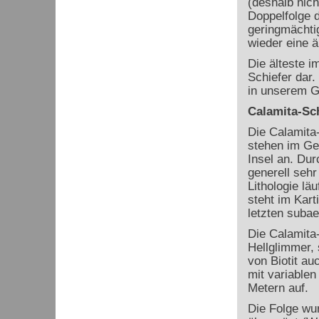
(deshalb nich
Doppelfolge d
geringmächti
wieder eine ä
Die älteste i
Schiefer dar.
in unserem Ge
Calamita-Sch
Die Calamita-
stehen im Geb
Insel an. Dur
generell sehr
Lithologie lä
steht im Kart
letzten subae
Die Calamita
Hellglimmer, 
von Biotit au
mit variable
Metern auf.
Die Folge wu