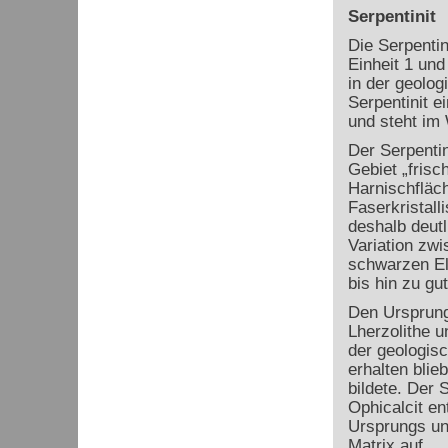
Serpentinit
Die Serpentin
Einheit 1 und 
in der geolog
Serpentinit 
und steht im
Der Serpentin
Gebiet „frisc
Harnischfläch
Faserkristall
deshalb deutl
Variation zw
schwarzen El
bis hin zu gu
Den Ursprung 
Lherzolithe 
der geologis
erhalten blie
bildete. Der 
Ophicalcit en
Ursprungs un
Matrix auf.