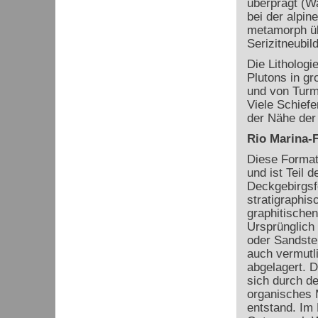
überprägt (W
bei der alpi
metamorph üb
Serizitneubi
Die Lithologi
Plutons in gr
und von Turm
Viele Schiefe
der Nähe der 
Rio Marina-
Diese Forma
und ist Teil 
Deckgebirgsfo
stratigraphis
graphitischen 
Ursprünglich 
oder Sandstei
auch vermutlic
abgelagert. D
sich durch de
organisches 
entstand. Im 