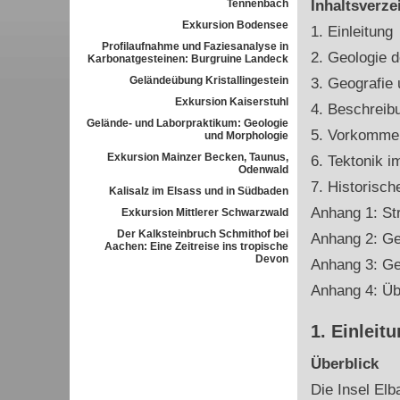
Tennenbach
Inhaltsverze
Exkursion Bodensee
1. Einleitung
Profilaufnahme und Faziesanalyse in
2. Geologie d
Karbonatgesteinen: Burgruine Landeck
Geländeübung Kristallingestein
3. Geografie 
Exkursion Kaiserstuhl
4. Beschreibu
Gelände- und Laborpraktikum: Geologie
5. Vorkommen 
und Morphologie
Exkursion Mainzer Becken, Taunus,
6. Tektonik i
Odenwald
7. Historisch
Kalisalz im Elsass und in Südbaden
Anhang 1: Str
Exkursion Mittlerer Schwarzwald
Der Kalksteinbruch Schmithof bei
Anhang 2: Ge
Aachen: Eine Zeitreise ins tropische
Devon
Anhang 3: Geo
Anhang 4: Üb
1. Einleit
Überblick
Die Insel Elb