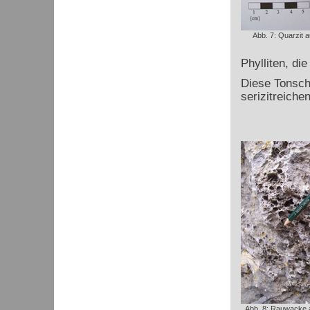
Abb. 7: Quarzit 
Phylliten, di
Diese Tonschi
serizitreiche
Abb. 8: Rauwacke 