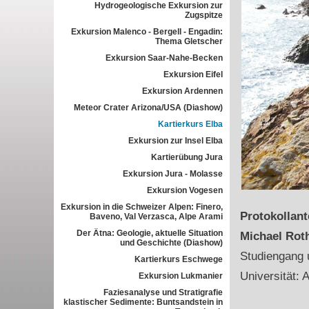
Hydrogeologische Exkursion zur
Zugspitze
Exkursion Malenco - Bergell - Engadin:
Thema Gletscher
Exkursion Saar-Nahe-Becken
Exkursion Eifel
Exkursion Ardennen
Meteor Crater Arizona/USA (Diashow)
Kartierkurs Elba
Exkursion zur Insel Elba
Kartierübung Jura
Exkursion Jura - Molasse
Exkursion Vogesen
Exkursion in die Schweizer Alpen: Finero,
Protokollan
Baveno, Val Verzasca, Alpe Arami
Der Ätna: Geologie, aktuelle Situation
Michael Rot
und Geschichte (Diashow)
Studiengang 
Kartierkurs Eschwege
Universität: 
Exkursion Lukmanier
Faziesanalyse und Stratigrafie
klastischer Sedimente: Buntsandstein in