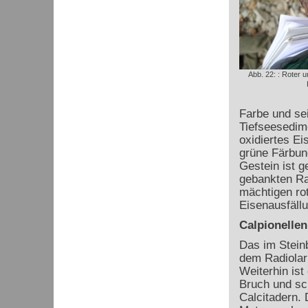
Abb. 22: : Roter u
Farbe und se
Tiefseesedime
oxidiertes Ei
grüne Färbun
Gestein ist g
gebankten Rad
mächtigen ro
Eisenausfällu
Calpionellen
Das im Stein
dem Radiolari
Weiterhin ist
Bruch und sc
Calcitadern. 