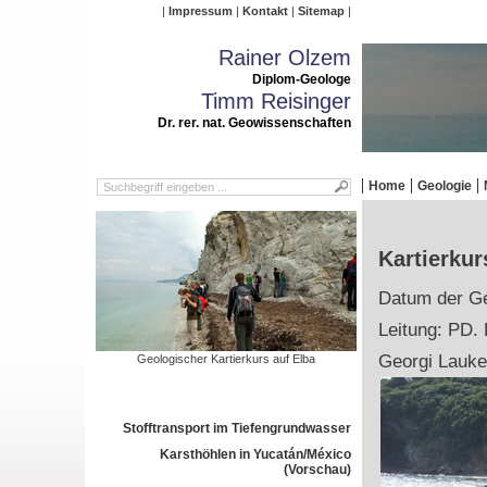
Impressum
Kontakt
Sitemap
Rainer Olzem
Diplom-Geologe
Timm Reisinger
Dr. rer. nat. Geowissenschaften
Home
Geologie
Kartierkur
Datum der Ge
Leitung: PD. 
Georgi Lauke
Geologischer Kartierkurs auf Elba
Stofftransport im Tiefengrundwasser
Karsthöhlen in Yucatán/México
(Vorschau)