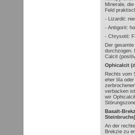
Minerale, die
Feld praktisc
-
Lizardit: ni
- Antigorit: 
-
Chrysotil: 
Der gesamte 
durchzogen. 
Calcit (posit
Ophicalcit (
Rechts vom S
eher lila ode
zerbrochenen 
verbacken is
wir Ophicalci
Störungszone
Basalt-Brekz
Steinbruchs
An der recht
Brekzie zu e