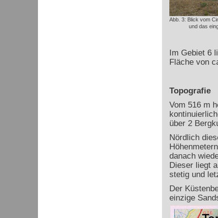
Abb. 3: Blick vom C
und das eing
Im Gebiet 6 li
Fläche von ca
Topografie
Vom 516 m ho
kontinuierli
über 2 Bergku
Nördlich dies
Höhenmetern (
danach wieder
Dieser liegt 
stetig und le
Der Küstenber
einzige Sands