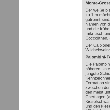
Monte-Gross
Der weiße bis
zu 1 m mächt
getrennt sind
Namen von den
und die frühe
mikritisch un
Coccolithen, 
Der Calpione
Wildschweinh
Palombini-F
Die Palombin
höheren Unter
jüngste Schic
Kennzeichnen
Formation si
zwischen den
den meist un
Chertlagen (a
Kieselschwä
und den kiese