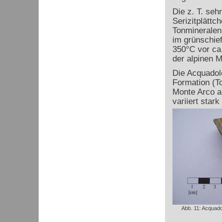
Die z. T. seh
Serizitplätt
Tonmineralen 
im grünschief
350°C vor ca
der alpinen 
Die Acquadolc
Formation (To
Monte Arco a
variiert star
Abb. 11: Acquado