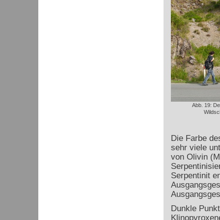
Abb. 19: De
Wildsc
Die Farbe de
sehr viele u
von Olivin (M
Serpentinisie
Serpentinit e
Ausgangsgest
Ausgangsgest
Dunkle Punkte
Klinopyroxene