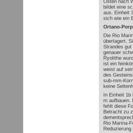
Osten nach We
bildet eine s
aus. Einheit 
sich wie ein 
Ortano-Porp
Die Rio Mari
überlagert. S
Strandes gut
genauer schw
Ryolithe wurd
ist ein feink
weist auf sei
des Gesteins 
sub-mm-Kornb
keine Seltenh
In Einheit 1b
m aufbauen. E
fehlt diese Fo
Betracht zu z
dementsprech
Rio Marina-F
Reduzierung 