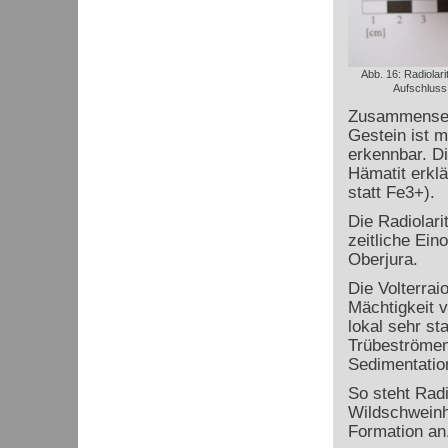
Abb. 16: Radiolar
Aufschluss
Zusammenset
Gestein ist m
erkennbar. Di
Hämatit erklä
statt Fe
3+
).
Die Radiolarit
zeitliche Ein
Oberjura.
Die Volterra
Mächtigkeit v
lokal sehr st
Trübeströmen 
Sedimentation
So steht Radi
Wildschweinhü
Formation an