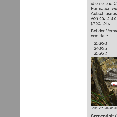
idiomorphe Ca
Formation wur
Aufschlusses
von ca. 2-3 
(Abb. 24).
Bei der Verm
ermittelt:
- 356/20
- 340/35
- 356/22
Abb. 23: Grauer fei
Serpentinit 