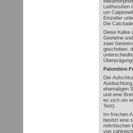
Metamorphose 
Leitfossilien
um Calpionel
Einzeller un
Die Calcitad
Diese Kalke 
Gesteine und 
zwei Gesteins
geschoben, d
unterschiedl
Überprägungs
Palombini-F
Der Aufschlus
Ausbuchtung,
ehemaligen S
und eine Bre
es sich um ei
Test).
Im frischen A
besitzt eine 
mikritischen
von zahlreich