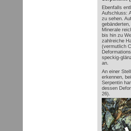
Ebenfalls ent
Aufschluss: A
zu sehen. Auf
gebänderten, 
Minerale rei
bis hin zu We
zahlreiche Ha
(vermutlich C
Deformations
speckig-glänz
an.
An einer Stel
erkennen, be
Serpentin han
dessen Deform
26).