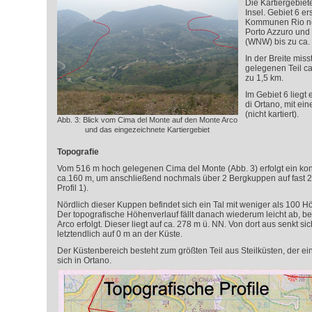
Die Kartiergebiete
Insel. Gebiet 6 er
Kommunen Rio nel
Porto Azzuro und
(WNW) bis zu ca.
In der Breite mis
gelegenen Teil ca
zu 1,5 km.
Im Gebiet 6 liegt e
di Ortano, mit ei
(nicht kartiert).
Abb. 3: Blick vom Cima del Monte auf den Monte Arco
und das eingezeichnete Kartiergebiet
Topografie
Vom 516 m hoch gelegenen Cima del Monte (Abb. 3) erfolgt ein kont
ca.160 m, um anschließend nochmals über 2 Bergkuppen auf fast 2
Profil 1).
Nördlich dieser Kuppen befindet sich ein Tal mit weniger als 100 Hö
Der topografische Höhenverlauf fällt danach wiederum leicht ab, b
Arco erfolgt. Dieser liegt auf ca. 278 m ü. NN. Von dort aus senkt s
letztendlich auf 0 m an der Küste.
Der Küstenbereich besteht zum größten Teil aus Steilküsten, der ei
sich in Ortano.