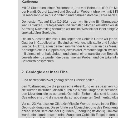
Kartierung
Mit 23 Studenten, einer Doktorandin, und vier Betreuern (PD. Dr. Me
der Handt, Georgi Laukert und Sebastian Weber) fuhren wir mit 3 K
Basel-Milano-Pisa bis Piombino und nahmen dort die Fähre nach E
Den ersten Tag auf Elba (10.10.) nutzen wir für eine Einführungsexk
war Kartierzeit. Freitag Abend und Samstag Morgen erstellten wir 
Samstag Nachmittag schauten wir uns im Westteil der Insel einige A
spektakulärer Geologie.
Die im Südosten der Insel Elba liegenden Gebiete fuhren wir jed
Quartier in Capoliveri an. Es sind schwierige, teils steile und flac
von ca. 1-3 km2, allen gemeinsam war der Anschluss an das Meer. K
Kartiergebiete in Gruppen aus jeweils drei Personen täglich zwisch
mit einmal einer halbtägigen und einmal einer ganztägigen Begleit
Jeweils abends wurden die gesammelten Proben und die Erkenntni
Betreuern besprochen.
2. Geologie der Insel Elba
Elba besteht aus zwei geologischen Großeinheiten:
den
Toskaniden
, die die jurassische Absenkung eines passiven Ko
sie wurden im frühen Miozän durch die alpine Orogenese schwach
den
Liguriden
, die so genannte Ophiolith-Einheit - das sind jurass
Ozeanbodens und die später darauf abgelagerten Sedimentabfolge
Vor ca. 23 Ma, also zur Oligozän/Miozän-Wende, setzte in der Elba
Gebirgsbildung ein. Diese führte zur Überschiebung des Kontinenta
ozeanischen Bereiche der Liguriden (Einengungstektonik). Um et
wurde ein Liguridenspan (eine Zunge der Ophiolith-Folge) in den 