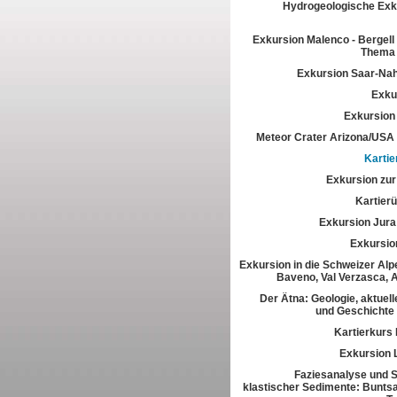
Hydrogeologische Exk
Exkursion Malenco - Bergell 
Thema 
Exkursion Saar-Na
Exkur
Exkursion
Meteor Crater Arizona/USA
Kartie
Exkursion zur 
Kartier
Exkursion Jura
Exkursio
Exkursion in die Schweizer Alpe
Baveno, Val Verzasca, 
Der Ätna: Geologie, aktuell
und Geschichte
Kartierkurs
Exkursion 
Faziesanalyse und St
klastischer Sedimente: Buntsa