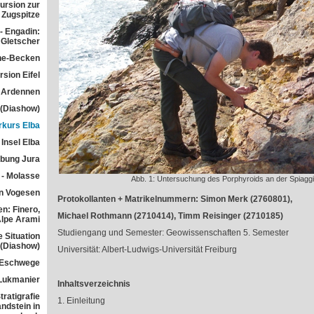
ursion zur
Zugspitze
- Engadin:
Gletscher
he-Becken
sion Eifel
 Ardennen
 (Diashow)
rkurs Elba
Insel Elba
übung Jura
 - Molasse
Abb. 1: Untersuchung des Porphyroids an der Spiaggi
n Vogesen
Protokollanten + Matrikelnummern: Simon Merk (2760801),
n: Finero,
Michael Rothmann (2710414), Timm Reisinger (2710185)
Alpe Arami
Studiengang und Semester: Geowissenschaften 5. Semester
e Situation
 (Diashow)
Universität: Albert-Ludwigs-Universität Freiburg
 Eschwege
Lukmanier
Inhaltsverzeichnis
ratigrafie
1. Einleitung
ndstein in