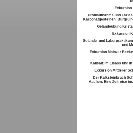
T
Exkursion
Profilaufnahme und Fazies
Karbonatgesteinen: Burgrui
Geländeübung Kristal
Exkursion K
Gelände- und Laborpraktikum
und M
Exkursion Mainzer Becke
Kalisalz im Elsass und i
Exkursion Mittlerer S
Der Kalksteinbruch Sch
Aachen: Eine Zeitreise ins