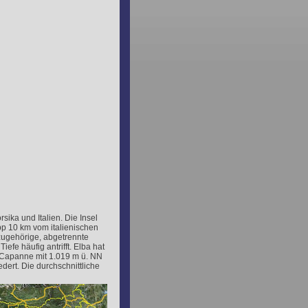
sika und Italien. Die Insel
p 10 km vom italienischen
 zugehörige, abgetrennte
efe häufig antrifft. Elba hat
e Capanne mit 1.019 m ü. NN
edert. Die durchschnittliche