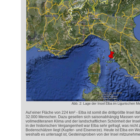
Abb. 2: Lage der Insel Elba im Ligurischen M
Auf einer Fläche von 224 km² - Elba ist somit die drittgrößte Insel It
32.000 Menschen. Dazu gesellen sich saisonabhängig Massen von
vollmediteranen Klima und der landschaftlichen Schönheit der Insel
in der historischen Vergangenheit war Elba sehr gefragt, was nicht z
Bodenschätzen liegt (Kupfer- und Eisenerze). Heute ist Elba ein 
weshalb es untersagt ist, Gesteinsproben von der Insel mitzunehme