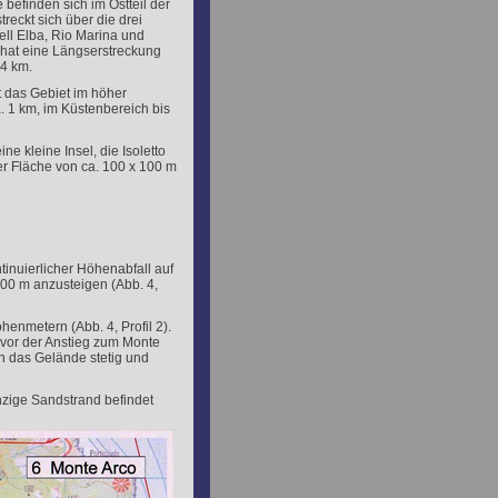
 befinden sich im Ostteil der
streckt sich über die drei
l Elba, Rio Marina und
 hat eine Längserstreckung
 4 km.
st das Gebiet im höher
. 1 km, im Küstenbereich bis
ine kleine Insel, die Isoletto
ner Fläche von ca. 100 x 100 m
inuierlicher Höhenabfall auf
00 m anzusteigen (Abb. 4,
henmetern (Abb. 4, Profil 2).
evor der Anstieg zum Monte
ich das Gelände stetig und
nzige Sandstrand befindet