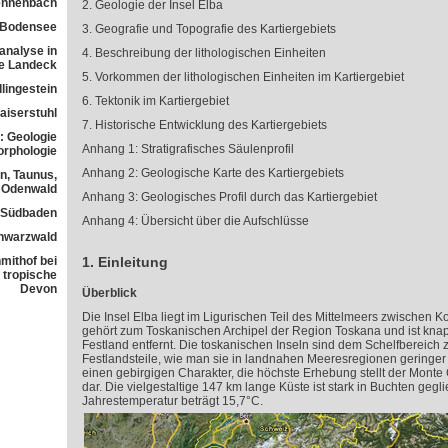
ennenbach
2. Geologie der Insel Elba
 Bodensee
3. Geografie und Topografie des Kartiergebiets
analyse in
4. Beschreibung der lithologischen Einheiten
ne Landeck
5. Vorkommen der lithologischen Einheiten im Kartiergebiet
lingestein
6. Tektonik im Kartiergebiet
aiserstuhl
7. Historische Entwicklung des Kartiergebiets
: Geologie
Anhang 1: Stratigrafisches Säulenprofil
orphologie
Anhang 2: Geologische Karte des Kartiergebiets
n, Taunus,
Odenwald
Anhang 3: Geologisches Profil durch das Kartiergebiet
n Südbaden
Anhang 4: Übersicht über die Aufschlüsse
chwarzwald
mithof bei
1. Einleitung
 tropische
Devon
Überblick
Die Insel Elba liegt im Ligurischen Teil des Mittelmeers zwischen Kor
gehört zum Toskanischen Archipel der Region Toskana und ist knap
Festland entfernt. Die toskanischen Inseln sind dem Schelfbereich
Festlandsteile, wie man sie in landnahen Meeresregionen geringer Ti
einen gebirgigen Charakter, die höchste Erhebung stellt der Mont
dar. Die vielgestaltige 147 km lange Küste ist stark in Buchten gegli
Jahrestemperatur beträgt 15,7°C.