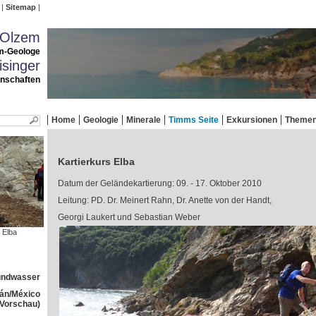
Sitemap
 Olzem
m-Geologe
singer
enschaften
Home
Geologie
Minerale
Timms Seite
Exkursionen
Theme
Kartierkurs Elba
Datum der Geländekartierung: 09. - 17. Oktober 2010
Leitung: PD. Dr. Meinert Rahn, Dr. Anette von der Handt,
Georgi Laukert und Sebastian Weber
 Elba
rundwasser
tán/México
(Vorschau)