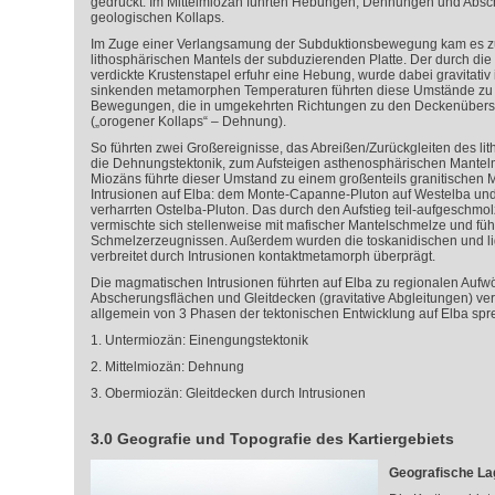
gedrückt. Im Mittelmiozän führten Hebungen, Dehnungen und Abs
geologischen Kollaps.
Im Zuge einer Verlangsamung der Subduktionsbewegung kam es zu
lithosphärischen Mantels der subduzierenden Platte. Der durch di
verdickte Krustenstapel erfuhr eine Hebung, wurde dabei gravitativ i
sinkenden metamorphen Temperaturen führten diese Umstände zu
Bewegungen, die in umgekehrten Richtungen zu den Deckenüber
(„orogener Kollaps“ – Dehnung).
So führten zwei Großereignisse, das Abreißen/Zurückgleiten des li
die Dehnungstektonik, zum Aufsteigen asthenosphärischen Mantel
Miozäns führte dieser Umstand zu einem großenteils granitischen
Intrusionen auf Elba: dem Monte-Capanne-Pluton auf Westelba und
verharrten Ostelba-Pluton. Das durch den Aufstieg teil-aufgeschmo
vermischte sich stellenweise mit mafischer Mantelschmelze und füh
Schmelzerzeugnissen. Außerdem wurden die toskanidischen und li
verbreitet durch Intrusionen kontaktmetamorph überprägt.
Die magmatischen Intrusionen führten auf Elba zu regionalen Auf
Abscherungsflächen und Gleitdecken (gravitative Abgleitungen) ve
allgemein von 3 Phasen der tektonischen Entwicklung auf Elba spr
1. Untermiozän: Einengungstektonik
2. Mittelmiozän: Dehnung
3. Obermiozän: Gleitdecken durch Intrusionen
3.0 Geografie und Topografie des Kartiergebiets
Geografische Lag