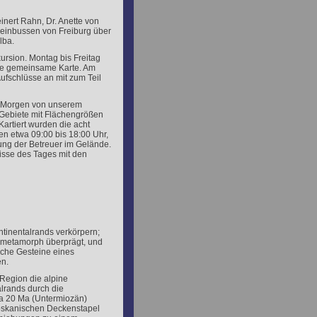
inert Rahn, Dr. Anette von
leinbussen von Freiburg über
lba.
ursion. Montag bis Freitag
die gemeinsame Karte. Am
ufschlüsse an mit zum Teil
en Morgen von unserem
he Gebiete mit Flächengrößen
artiert wurden die acht
en etwa 09:00 bis 18:00 Uhr,
ung der Betreuer im Gelände.
sse des Tages mit den
ntinentalrands verkörpern;
 metamorph überprägt, und
ische Gesteine eines
n.
-Region die alpine
lrands durch die
wa 20 Ma (Untermiozän)
toskanischen Deckenstapel