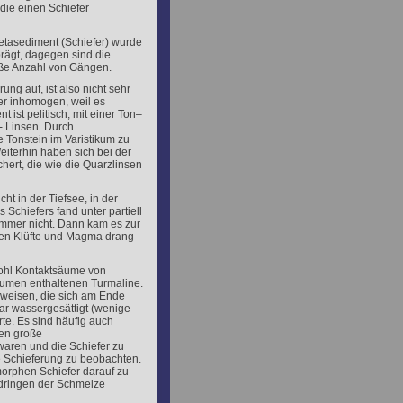
die einen Schiefer
asediment (Schiefer) wurde
rägt, dagegen sind die
oße Anzahl von Gängen.
ung auf, ist also nicht sehr
 er inhomogen, weil es
 ist pelitisch, mit einer Ton–
- Linsen. Durch
 Tonstein im Varistikum zu
eiterhin haben sich bei der
ert, die wie die Quarzlinsen
ht in der Tiefsee, in der
chiefers fand unter partiell
limmer nicht. Dann kam es zur
den Klüfte und Magma drang
wohl Kontaktsäume von
äumen enthaltenen Turmaline.
nweisen, die sich am Ende
ar wassergesättigt (wenige
te. Es sind häufig auch
ten große
waren und die Schiefer zu
use Schieferung zu beobachten.
rphen Schiefer darauf zu
ndringen der Schmelze