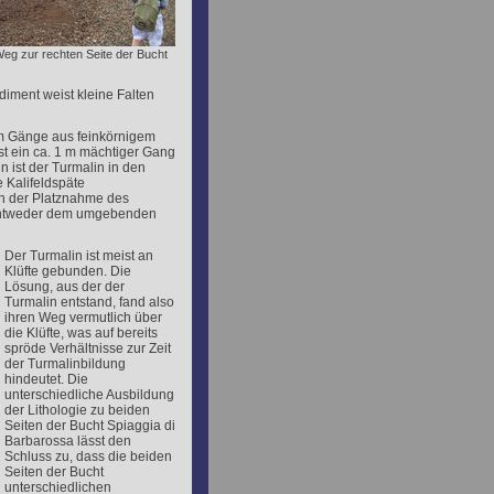
Weg zur rechten Seite der Bucht
ment weist kleine Falten
m Gänge aus feinkörnigem
st ein ca. 1 m mächtiger Gang
 ist der Turmalin in den
 Kalifeldspäte
ch der Platznahme des
t entweder dem umgebenden
Der Turmalin ist meist an
Klüfte gebunden. Die
Lösung, aus der der
Turmalin entstand, fand also
ihren Weg vermutlich über
die Klüfte, was auf bereits
spröde Verhältnisse zur Zeit
der Turmalinbildung
hindeutet. Die
unterschiedliche Ausbildung
der Lithologie zu beiden
Seiten der Bucht Spiaggia di
Barbarossa lässt den
Schluss zu, dass die beiden
Seiten der Bucht
unterschiedlichen