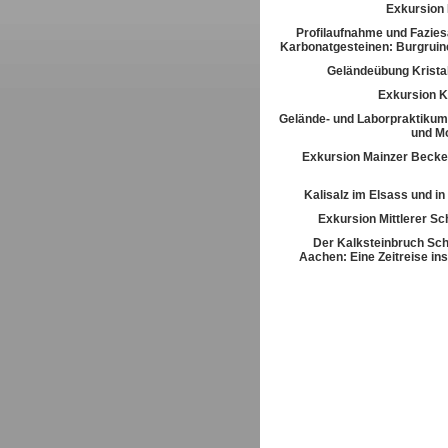
Exkursion
Profilaufnahme und Fazies
Karbonatgesteinen: Burgrui
Geländeübung Kristal
Exkursion K
Gelände- und Laborpraktikum
und M
Exkursion Mainzer Becke
Kalisalz im Elsass und i
Exkursion Mittlerer S
Der Kalksteinbruch Sch
Aachen: Eine Zeitreise ins