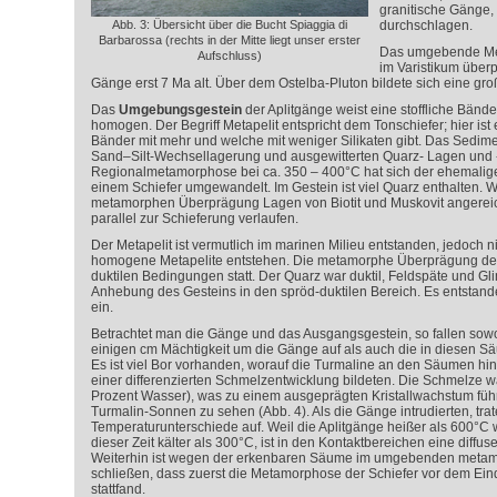
granitische Gänge, 
Abb. 3: Übersicht über die Bucht Spiaggia di
durchschlagen.
Barbarossa (rechts in der Mitte liegt unser erster
Das umgebende Met
Aufschluss)
im Varistikum überp
Gänge erst 7 Ma alt. Über dem Ostelba-Pluton bildete sich eine gr
Das
Umgebungsgestein
der Aplitgänge weist eine stoffliche Bänder
homogen. Der Begriff Metapelit entspricht dem Tonschiefer; hier ist
Bänder mit mehr und welche mit weniger Silikaten gibt. Das Sediment
Sand–Silt-Wechsellagerung und ausgewitterten Quarz- Lagen und 
Regionalmetamorphose bei ca. 350 – 400°C hat sich der ehemalige
einem Schiefer umgewandelt. Im Gestein ist viel Quarz enthalten. W
metamorphen Überprägung Lagen von Biotit und Muskovit angereich
parallel zur Schieferung verlaufen.
Der Metapelit ist vermutlich im marinen Milieu entstanden, jedoch nic
homogene Metapelite entstehen. Die metamorphe Überprägung des S
duktilen Bedingungen statt. Der Quarz war duktil, Feldspäte und G
Anhebung des Gesteins in den spröd-duktilen Bereich. Es entstan
ein.
Betrachtet man die Gänge und das Ausgangsgestein, so fallen so
einigen cm Mächtigkeit um die Gänge auf als auch die in diesen S
Es ist viel Bor vorhanden, worauf die Turmaline an den Säumen hi
einer differenzierten Schmelzentwicklung bildeten. Die Schmelze w
Prozent Wasser), was zu einem ausgeprägten Kristallwachstum führ
Turmalin-Sonnen zu sehen (Abb. 4). Als die Gänge intrudierten, tra
Temperaturunterschiede auf. Weil die Aplitgänge heißer als 600°C 
dieser Zeit kälter als 300°C, ist in den Kontaktbereichen eine diff
Weiterhin ist wegen der erkenbaren Säume im umgebenden metamo
schließen, dass zuerst die Metamorphose der Schiefer vor dem Ei
stattfand.