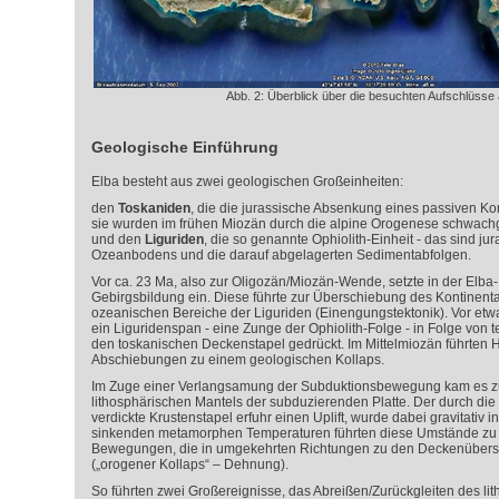
Abb. 2: Überblick über die besuchten Aufschlüsse 
Geologische Einführung
Elba besteht aus zwei geologischen Großeinheiten:
den
Toskaniden
, die die jurassische Absenkung eines passiven Ko
sie wurden im frühen Miozän durch die alpine Orogenese schwach
und den
Liguriden
, die so genannte Ophiolith-Einheit - das sind ju
Ozeanbodens und die darauf abgelagerten Sedimentabfolgen.
Vor ca. 23 Ma, also zur Oligozän/Miozän-Wende, setzte in der Elba
Gebirgsbildung ein. Diese führte zur Überschiebung des Kontinenta
ozeanischen Bereiche der Liguriden (Einengungstektonik). Vor et
ein Liguridenspan - eine Zunge der Ophiolith-Folge - in Folge von
den toskanischen Deckenstapel gedrückt. Im Mittelmiozän führte
Abschiebungen zu einem geologischen Kollaps.
Im Zuge einer Verlangsamung der Subduktionsbewegung kam es zu
lithosphärischen Mantels der subduzierenden Platte. Der durch di
verdickte Krustenstapel erfuhr einen Uplift, wurde dabei gravitativ in
sinkenden metamorphen Temperaturen führten diese Umstände zu
Bewegungen, die in umgekehrten Richtungen zu den Deckenüber
(„orogener Kollaps“ – Dehnung).
So führten zwei Großereignisse, das Abreißen/Zurückgleiten des li