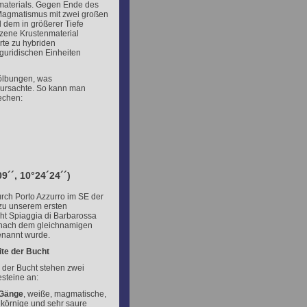
materials. Gegen Ende des
 Magmatismus mit zwei großen
 dem in größerer Tiefe
lzene Krustenmaterial
rte zu hybriden
guridischen Einheiten
wölbungen, was
rursachte. So kann man
echen:
9´´, 10°24´24´´)
rch Porto Azzurro im SE der
 zu unserem ersten
cht Spiaggia di Barbarossa
e nach dem gleichnamigen
enannt wurde.
ite der Bucht
e der Bucht stehen zwei
steine an:
-Gänge
,
weiße, magmatische,
inkörnige und sehr saure