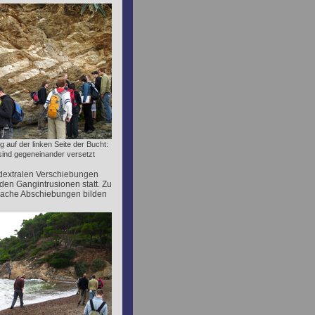
 auf der linken Seite der Bucht:
 sind gegeneinander versetzt
 dextralen Verschiebungen
den Gangintrusionen statt. Zu
 flache Abschiebungen bilden