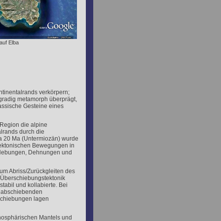
auf Elba
ntinentalrands verkörpern;
gradig metamorph überprägt,
rassische Gesteine eines
-Region die alpine
lrands durch die
wa 20 Ma (Untermiozän) wurde
 tektonischen Bewegungen in
n Hebungen, Dehnungen und
m Abriss/Zurückgleiten des
e Überschiebungstektonik
stabil und kollabierte. Bei
 abschiebenden
schiebungen lagen
thosphärischen Mantels und