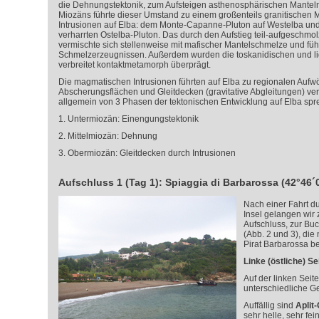
die Dehnungstektonik, zum Aufsteigen asthenosphärischen Mantel
Miozäns führte dieser Umstand zu einem großenteils granitischen
Intrusionen auf Elba: dem Monte-Capanne-Pluton auf Westelba und
verharrten Ostelba-Pluton. Das durch den Aufstieg teil-aufgeschmo
vermischte sich stellenweise mit mafischer Mantelschmelze und füh
Schmelzerzeugnissen. Außerdem wurden die toskanidischen und li
verbreitet kontaktmetamorph überprägt.
Die magmatischen Intrusionen führten auf Elba zu regionalen Auf
Abscherungsflächen und Gleitdecken (gravitative Abgleitungen) ve
allgemein von 3 Phasen der tektonischen Entwicklung auf Elba spr
1. Untermiozän: Einengungstektonik
2. Mittelmiozän: Dehnung
3. Obermiozän: Gleitdecken durch Intrusionen
Aufschluss 1 (Tag 1): Spiaggia di Barbarossa (42°46´0
Nach einer Fahrt du
Insel gelangen wir
Aufschluss, zur Bu
(Abb. 2 und 3), di
Pirat Barbarossa b
Linke (östliche) Se
Auf der linken Seit
unterschiedliche Ge
Auffällig sind
Aplit
sehr helle, sehr fe