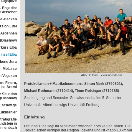
Zugspitze
- Engadin:
Gletscher
he-Becken
sion Eifel
 Ardennen
 (Diashow)
rkurs Elba
Insel Elba
übung Jura
 - Molasse
Abb. 1: Das Exkursionsteam
n Vogesen
n: Finero,
Protokollanten + Matrikelnummern: Simon Merk (
2760801
),
Alpe Arami
Michael Rothmann (
2710414
), Timm Reisinger (2710185)
e Situation
Studiengang und Semester: Geowissenschaften 5. Semester
 (Diashow)
Universität: Albert-Ludwigs-Universität Freiburg
 Eschwege
Lukmanier
Einleitung
ratigrafie
ndstein in
Die Insel Elba liegt im Mittelmeer zwischen Korsika und Italien. Die
ennenbach
Toskanischen Archipel der Region Toskana und ist knapp 10 km vom