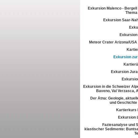
Exkursion Malenco - Bergell 
Thema 
Exkursion Saar-Na
Exkur
Exkursion
Meteor Crater Arizona/USA
Kartie
Exkursion zur 
Kartier
Exkursion Jura
Exkursio
Exkursion in die Schweizer Alpe
Baveno, Val Verzasca, 
Der Ätna: Geologie, aktuell
und Geschichte
Kartierkurs
Exkursion 
Faziesanalyse und St
klastischer Sedimente: Buntsa
T