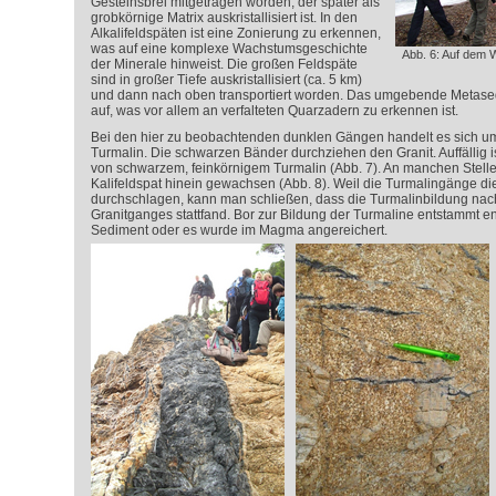
Gesteinsbrei mitgetragen worden, der später als
grobkörnige Matrix auskristallisiert ist. In den
Alkalifeldspäten ist eine Zonierung zu erkennen,
was auf eine komplexe Wachstumsgeschichte
Abb. 6: Auf dem 
der Minerale hinweist. Die großen Feldspäte
sind in großer Tiefe auskristallisiert (ca. 5 km)
und dann nach oben transportiert worden. Das umgebende Metasedi
auf, was vor allem an verfalteten Quarzadern zu erkennen ist.
Bei den hier zu beobachtenden dunklen Gängen handelt es sich u
Turmalin. Die schwarzen Bänder durchziehen den Granit. Auffällig i
von schwarzem, feinkörnigem Turmalin (Abb. 7). An manchen Stellen
Kalifeldspat hinein gewachsen (Abb. 8). Weil die Turmalingänge die
durchschlagen, kann man schließen, dass die Turmalinbildung na
Granitganges stattfand. Bor zur Bildung der Turmaline entstamm
Sediment oder es wurde im Magma angereichert.