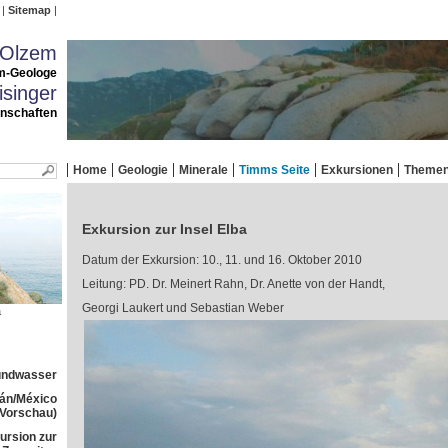
Sitemap
 Olzem
m-Geologe
singer
enschaften
Home
Geologie
Minerale
Timms Seite
Exkursionen
Theme
Exkursion zur Insel Elba
Datum der Exkursion: 10., 11. und 16. Oktober 2010
Leitung: PD. Dr. Meinert Rahn, Dr. Anette von der Handt,
Georgi Laukert und Sebastian Weber
a
rundwasser
tán/México
(Vorschau)
ursion zur