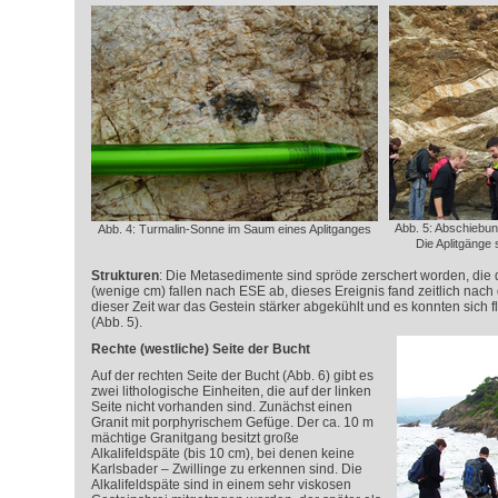
Abb. 5: Abschiebung
Abb. 4: Turmalin-Sonne im Saum eines Aplitganges
Die Aplitgänge
Strukturen
: Die Metasedimente sind spröde zerschert worden, die
(wenige cm) fallen nach ESE ab, dieses Ereignis fand zeitlich nach 
dieser Zeit war das Gestein stärker abgekühlt und es konnten sich
(Abb. 5).
Rechte (westliche) Seite der Bucht
Auf der rechten Seite der Bucht (Abb. 6) gibt es
zwei lithologische Einheiten, die auf der linken
Seite nicht vorhanden sind. Zunächst einen
Granit mit porphyrischem Gefüge. Der ca. 10 m
mächtige Granitgang besitzt große
Alkalifeldspäte (bis 10 cm), bei denen keine
Karlsbader – Zwillinge zu erkennen sind. Die
Alkalifeldspäte sind in einem sehr viskosen