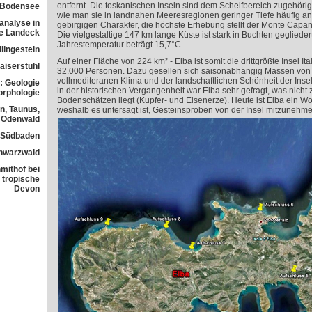
entfernt. Die toskanischen Inseln sind dem Schelfbereich zugehörig
 Bodensee
wie man sie in landnahen Meeresregionen geringer Tiefe häufig antri
analyse in
gebirgigen Charakter, die höchste Erhebung stellt der Monte Capan
ne Landeck
Die vielgestaltige 147 km lange Küste ist stark in Buchten gegliedert
Jahrestemperatur beträgt 15,7°C.
lingestein
Auf einer Fläche von 224 km² - Elba ist somit die drittgrößte Insel It
aiserstuhl
32.000 Personen. Dazu gesellen sich saisonabhängig Massen von 
vollmediteranen Klima und der landschaftlichen Schönheit der Insel
: Geologie
in der historischen Vergangenheit war Elba sehr gefragt, was nicht z
orphologie
Bodenschätzen liegt (Kupfer- und Eisenerze). Heute ist Elba ein 
n, Taunus,
weshalb es untersagt ist, Gesteinsproben von der Insel mitzunehme
Odenwald
n Südbaden
chwarzwald
mithof bei
 tropische
Devon