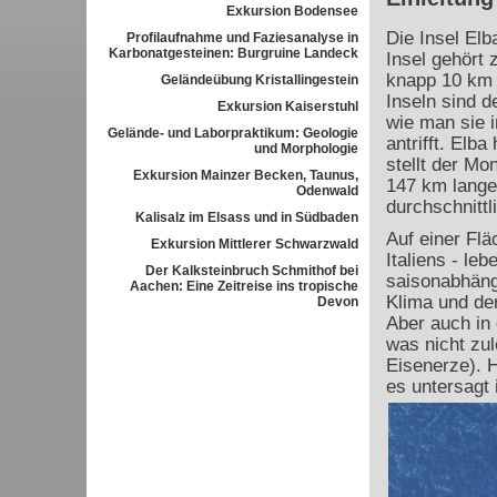
Exkursion Bodensee
Die Insel Elb
Profilaufnahme und Faziesanalyse in
Karbonatgesteinen: Burgruine Landeck
Insel gehört
knapp 10 km v
Geländeübung Kristallingestein
Inseln sind d
Exkursion Kaiserstuhl
wie man sie i
Gelände- und Laborpraktikum: Geologie
antrifft. Elb
und Morphologie
stellt der Mo
Exkursion Mainzer Becken, Taunus,
147 km lange 
Odenwald
durchschnittl
Kalisalz im Elsass und in Südbaden
Auf einer Flä
Exkursion Mittlerer Schwarzwald
Italiens - le
Der Kalksteinbruch Schmithof bei
saisonabhäng
Aachen: Eine Zeitreise ins tropische
Klima und der
Devon
Aber auch in 
was nicht zul
Eisenerze). 
es untersagt 