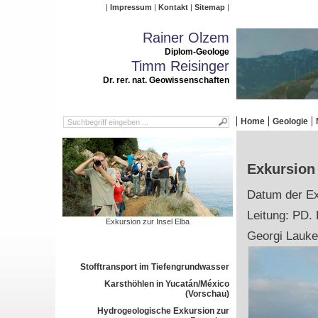
Impressum
Kontakt
Sitemap
Rainer Olzem
Diplom-Geologe
Timm Reisinger
Dr. rer. nat. Geowissenschaften
Home
Geologie
Exkursion 
Datum der Ex
Leitung: PD. 
Exkursion zur Insel Elba
Georgi Lauke
Stofftransport im Tiefengrundwasser
Karsthöhlen in Yucatán/México
(Vorschau)
Hydrogeologische Exkursion zur