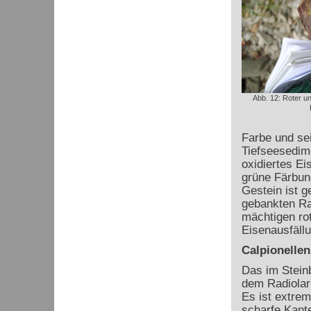
Abb. 12: Roter un
Farbe und se
Tiefseesedime
oxidiertes Ei
grüne Färbun
Gestein ist g
gebankten Rad
mächtigen ro
Eisenausfällu
Calpionellen
Das im Stein
dem Radiolari
Es ist extrem
scharfe Kante