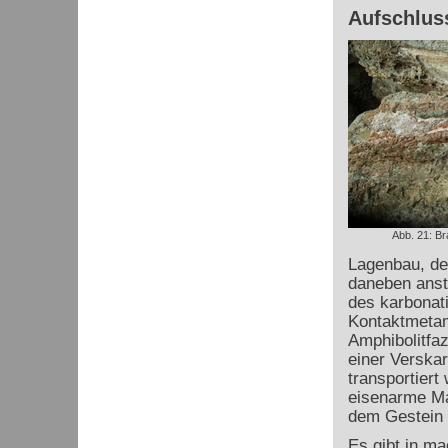
Aufschluss
Abb. 21: B
Lagenbau, der
daneben anst
des karbonat
Kontaktmetam
Amphibolitfaz
einer Verskar
transportiert
eisenarme Mat
dem Gestein d
Es gibt in ma