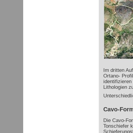
Im dritten Au
Ortano- Prof
identifiziere
Lithologien z
Unterschiedli
Cavo-Form
Die Cavo-For
Tonschiefer k
Schieferungsf