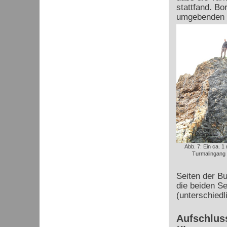
stattfand. B
umgebenden S
Abb. 7: Ein ca. 1
Turmalingang 
Seiten der Bu
die beiden S
(unterschied
Aufschluss