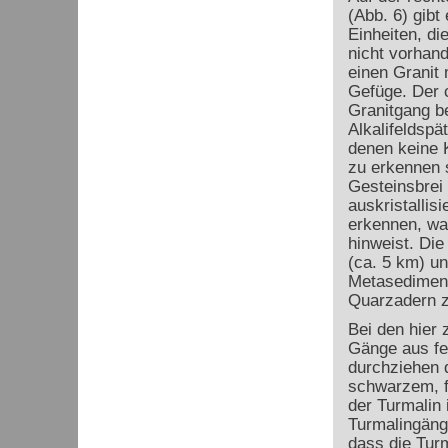
(Abb. 6) gibt
Einheiten, die
nicht vorhan
einen Granit
Gefüge. Der 
Granitgang be
Alkalifeldspä
denen keine K
zu erkennen s
Gesteinsbrei 
auskristallisi
erkennen, wa
hinweist. Die
(ca. 5 km) u
Metasediment 
Quarzadern z
Bei den hier
Gänge aus fe
durchziehen d
schwarzem, f
der Turmalin 
Turmalingäng
dass die Tur