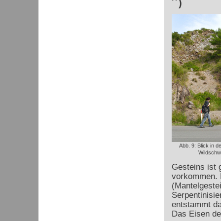
´´)
Abb. 9: Blick in 
Wildschw
Gesteins ist 
vorkommen. D
(Mantelgestei
Serpentinisie
entstammt da
Das Eisen de