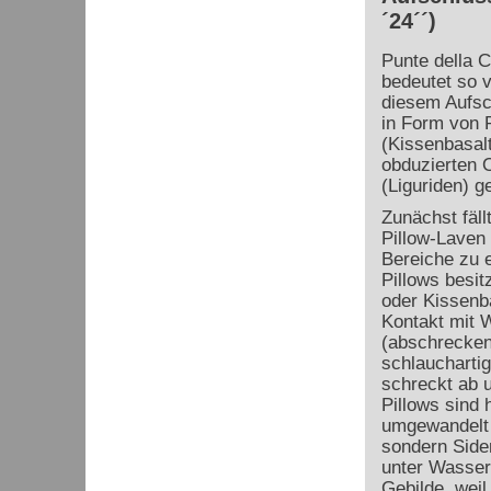
´24´´)
Punte della C
bedeutet so v
diesem Aufsch
in Form von 
(Kissenbasalt
obduzierten 
(Liguriden) g
Zunächst fäll
Pillow-Laven 
Bereiche zu 
Pillows besi
oder Kissenb
Kontakt mit 
(abschrecken)
schlauchartig
schreckt ab u
Pillows sind 
umgewandelt w
sondern Side
unter Wasser 
Gebilde, wei