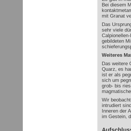
Bei diesem Ma
kontaktmetam
mit Granat v
Das Ursprungs
sehr viele d
Calpionellen-
gebildeten Mi
schieferungsp
Weiteres Mat
Das weitere 
Quarz, es han
ist er als pe
sich um pegma
grob- bis ri
magmatische 
Wir beobachte
intrudiert si
Inneren der A
im Gestein, d
Aufschluss