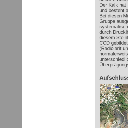
Der Kalk hat
und besteht a
Bei diesen Mi
Gruppe ausge
systematisch
durch Drucklö
diesem Stein
CCD gebildet
(Radiolarit u
normalerweise
unterschiedl
Überprägungs
Aufschluss