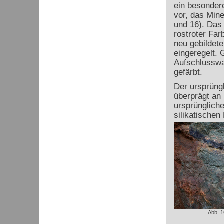
ein besonder
vor, das Miner
und 16). Das 
rostroter Far
neu gebildete
eingeregelt. 
Aufschlusswa
gefärbt.
Der ursprüng
überprägt an 
ursprüngliche
silikatischen
Abb. 1