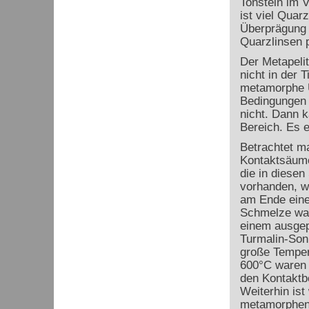
Tonstein im 
ist viel Quar
Überprägung L
Quarzlinsen p
Der Metapelit
nicht in der 
metamorphe Üb
Bedingungen 
nicht. Dann 
Bereich. Es 
Betrachtet m
Kontaktsäume
die in diesen
vorhanden, w
am Ende einer
Schmelze war
einem ausgep
Turmalin-Sonn
große Tempera
600°C waren u
den Kontaktb
Weiterhin is
metamorphen 