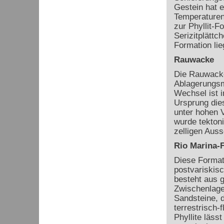
Gestein hat 
Temperaturen
zur Phyllit-
Serizitplättc
Formation lie
Rauwacke
Die Rauwacke
Ablagerungsmi
Wechsel ist i
Ursprung die
unter hohen V
wurde tekton
zelligen Aus
Rio Marina-
Diese Format
postvariskisc
besteht aus g
Zwischenlagen
Sandsteine, d
terrestrisch-
Phyllite läss