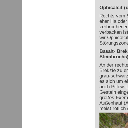
Ophicalcit (
Rechts vom S
eher lila ode
zerbrochenen 
verbacken is
wir Ophicalci
Störungszone
Basalt- Brek
Steinbruchs
An der recht
Brekzie zu e
grau-schwarz 
es sich um e
auch Pillow-L
Gestein einge
großes Exemp
Außenhaut (A
meist rötlich 