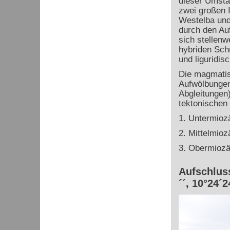
dieser Umsta
zwei großen 
Westelba und
durch den Au
sich stellen
hybriden Sch
und liguridis
Die magmatisc
Aufwölbungen
Abgleitungen
tektonischen
1. Untermioz
2. Mittelmio
3. Obermiozä
Aufschluss
´´, 10°24´2