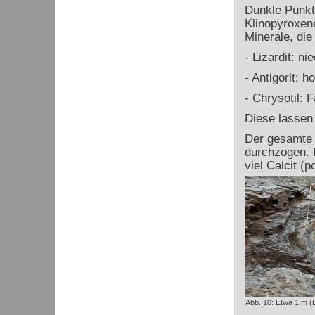
Dunkle Punkte
Klinopyroxene
Minerale, die
- Lizardit: n
- Antigorit: 
- Chrysotil: 
Diese lassen 
Der gesamte 
durchzogen. 
viel Calcit (p
Abb. 10: Etwa 1 m (