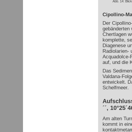
Abb. 14: Blic
Cipollino-M
Der Cipollino
gebänderten 
Chertlagen w
komplette, se
Diagenese un
Radiolarien-
Acquadolce-F
auf, und die
Das Sedimenta
Valdana-Folge
entwickelt. 
Schelfmeer.
Aufschluss
´´, 10°25´4
Am alten Tur
kommt in ei
kontaktmeta