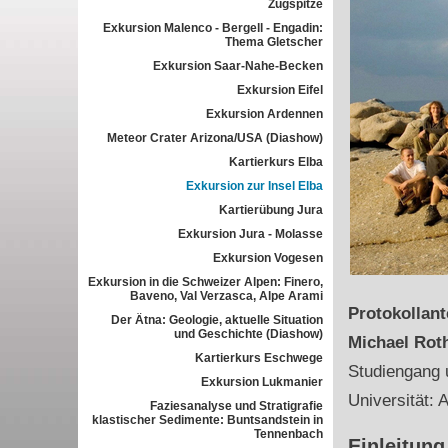
Zugspitze
Exkursion Malenco - Bergell - Engadin:
Thema Gletscher
Exkursion Saar-Nahe-Becken
Exkursion Eifel
Exkursion Ardennen
Meteor Crater Arizona/USA (Diashow)
Kartierkurs Elba
Exkursion zur Insel Elba
Kartierübung Jura
Exkursion Jura - Molasse
Exkursion Vogesen
Exkursion in die Schweizer Alpen: Finero,
Baveno, Val Verzasca, Alpe Arami
Protokollan
Der Ätna: Geologie, aktuelle Situation
und Geschichte (Diashow)
Michael Rot
Kartierkurs Eschwege
Studiengang 
Exkursion Lukmanier
Universität: 
Faziesanalyse und Stratigrafie
klastischer Sedimente: Buntsandstein in
Tennenbach
Einleitung