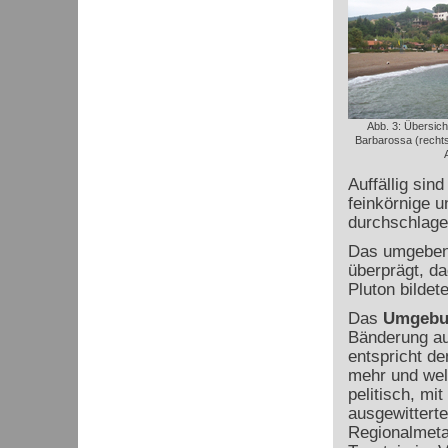
Abb. 3: Übersich
Barbarossa (rechts 
Auffällig sin
feinkörnige u
durchschlage
Das umgebend
überprägt, d
Pluton bildet
Das
Umgebu
Bänderung auf
entspricht de
mehr und welc
pelitisch, mi
ausgewittert
Regionalmeta