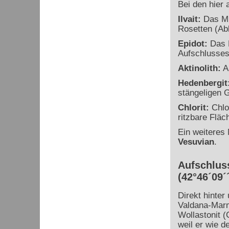
Bei den hier 
Ilvait:
Das Min
Rosetten (Abb
Epidot:
Das M
Aufschlusses
Aktinolith:
Ak
Hedenbergit
stängeligen G
Chlorit:
Chlor
ritzbare Fläc
Ein weiteres 
Vesuvian
.
Aufschluss
(42°46´09´´
Direkt hinter
Valdana-Marm
Wollastonit 
weil er wie d