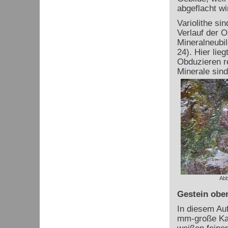
abgeflacht wir
Variolithe si
Verlauf der 
Mineralneubil
24). Hier lie
Obduzieren r
Minerale sind 
Abb
Gestein obe
In diesem Auf
mm-große Kal