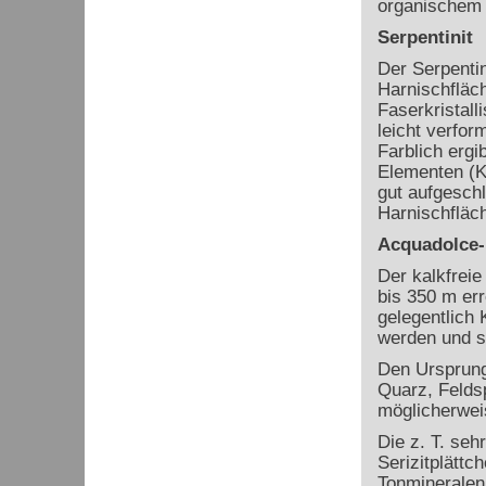
organischem 
Serpentinit
Der Serpentin
Harnischfläch
Faserkristalli
leicht verfor
Farblich ergi
Elementen (Kl
gut aufgesch
Harnischfläc
Acquadolce-
Der kalkfreie
bis 350 m err
gelegentlich 
werden und s
Den Ursprung 
Quarz, Felds
möglicherwei
Die z. T. seh
Serizitplätt
Tonmineralen 