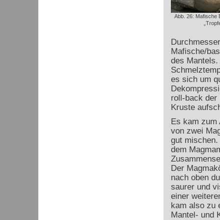
Abb. 26: Mafische 
„Tropf
Durchmesser 
Mafische/bas
des Mantels. 
Schmelztempe
es sich um qu
Dekompressio
roll-back de
Kruste aufsch
Es kam zum A
von zwei Mag
gut mischen.
dem Magmami
Zusammenset
Der Magmakö
nach oben du
saurer und v
einer weiter
kam also zu 
Mantel- und 