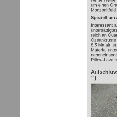
weißen feinen
um einen Gra
Monzonitfeld l
Speziell am
Interessant a
untersättigte
reich an Quar
Ozeankruste 
8,5 Ma alt is
Material unte
nebeneinander
Pillow-Lava in
Aufschluss
´´)