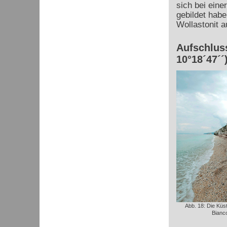
sich bei ein
gebildet habe
Wollastonit a
Aufschluss
10°18´47´´
Abb. 18: Die Küs
Bianc