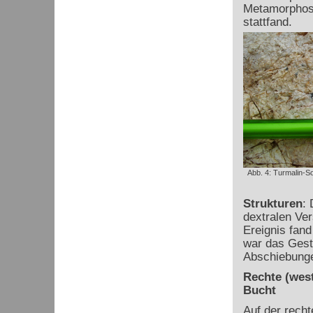
Metamorphose
stattfand.
Abb. 4: Turmalin-S
Strukturen
:
dextralen Ve
Ereignis fand
war das Geste
Abschiebunge
Rechte (west
Bucht
Auf der recht