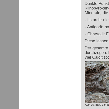
Dunkle Punkte
Klinopyroxene
Minerale, die
- Lizardit: n
- Antigorit: 
- Chrysotil: 
Diese lassen 
Der gesamte 
durchzogen. 
viel Calcit (p
Abb. 10: Etwa 1 m (