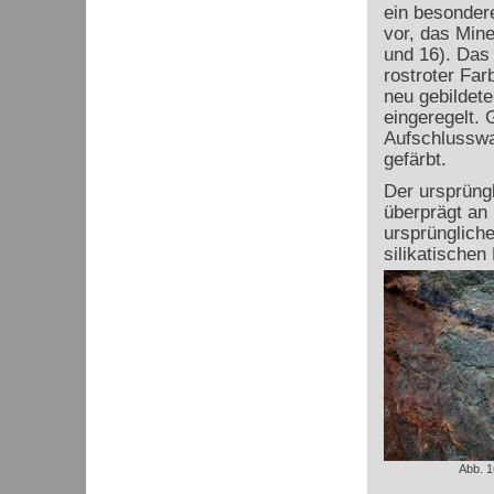
ein besonder
vor, das Miner
und 16). Das 
rostroter Far
neu gebildete
eingeregelt. 
Aufschlusswa
gefärbt.
Der ursprüng
überprägt an 
ursprüngliche
silikatischen
Abb. 1