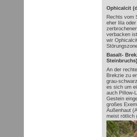
Ophicalcit (
Rechts vom S
eher lila ode
zerbrochenen 
verbacken is
wir Ophicalci
Störungszone
Basalt- Brek
Steinbruchs
An der recht
Brekzie zu e
grau-schwarz 
es sich um e
auch Pillow-L
Gestein einge
großes Exemp
Außenhaut (A
meist rötlich 