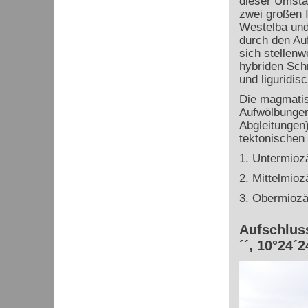
dieser Umsta
zwei großen 
Westelba und
durch den Au
sich stellen
hybriden Sch
und liguridis
Die magmatisc
Aufwölbungen
Abgleitungen
tektonischen
1. Untermioz
2. Mittelmio
3. Obermiozä
Aufschluss
´´, 10°24´2