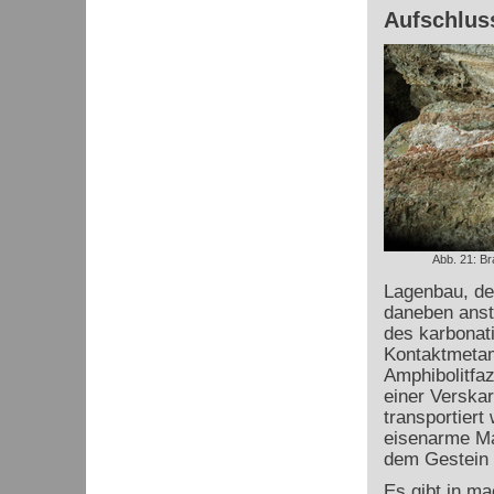
Aufschluss
Abb. 21: B
Lagenbau, der
daneben anst
des karbonat
Kontaktmetam
Amphibolitfaz
einer Verskar
transportiert
eisenarme Mat
dem Gestein d
Es gibt in ma