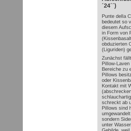
´24´´)
Punte della C
bedeutet so v
diesem Aufsch
in Form von 
(Kissenbasalt
obduzierten 
(Liguriden) g
Zunächst fäll
Pillow-Laven 
Bereiche zu 
Pillows besi
oder Kissenb
Kontakt mit 
(abschrecken)
schlauchartig
schreckt ab u
Pillows sind 
umgewandelt w
sondern Side
unter Wasser 
Gebilde, wei