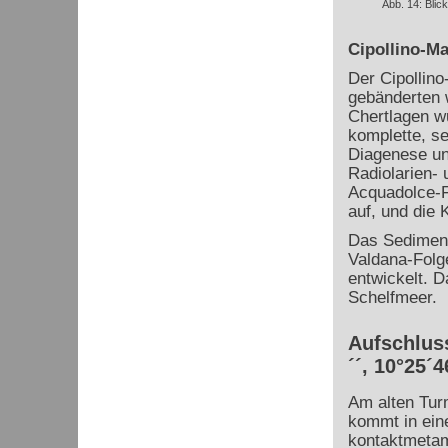
Abb. 14: Blic
Cipollino-M
Der Cipollino
gebänderten 
Chertlagen w
komplette, se
Diagenese un
Radiolarien-
Acquadolce-F
auf, und die
Das Sedimenta
Valdana-Folge
entwickelt. 
Schelfmeer.
Aufschluss
´´, 10°25´4
Am alten Tur
kommt in ei
kontaktmeta