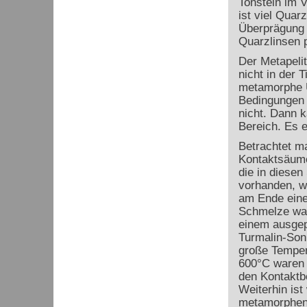
Tonstein im 
ist viel Quar
Überprägung L
Quarzlinsen p
Der Metapelit
nicht in der 
metamorphe Üb
Bedingungen 
nicht. Dann 
Bereich. Es 
Betrachtet m
Kontaktsäume
die in diesen
vorhanden, w
am Ende einer
Schmelze war
einem ausgep
Turmalin-Sonn
große Tempera
600°C waren u
den Kontaktb
Weiterhin is
metamorphen 