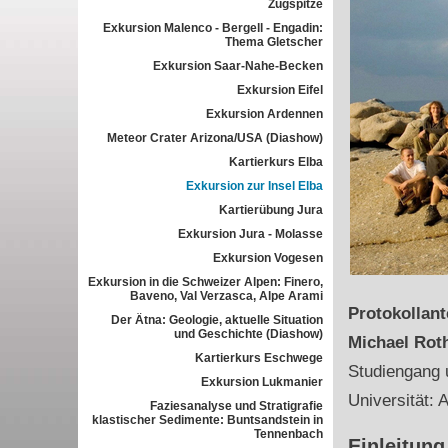
Zugspitze
Exkursion Malenco - Bergell - Engadin:
Thema Gletscher
Exkursion Saar-Nahe-Becken
Exkursion Eifel
Exkursion Ardennen
Meteor Crater Arizona/USA (Diashow)
Kartierkurs Elba
Exkursion zur Insel Elba
Kartierübung Jura
Exkursion Jura - Molasse
Exkursion Vogesen
Exkursion in die Schweizer Alpen: Finero,
Baveno, Val Verzasca, Alpe Arami
Protokollan
Der Ätna: Geologie, aktuelle Situation
und Geschichte (Diashow)
Michael Rot
Kartierkurs Eschwege
Studiengang 
Exkursion Lukmanier
Universität: 
Faziesanalyse und Stratigrafie
klastischer Sedimente: Buntsandstein in
Tennenbach
Einleitung