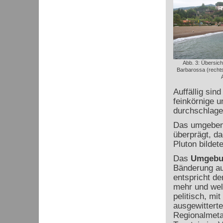
Abb. 3: Übersich
Barbarossa (rechts 
Auffällig sin
feinkörnige u
durchschlage
Das umgebend
überprägt, d
Pluton bildet
Das
Umgebu
Bänderung auf
entspricht de
mehr und welc
pelitisch, mi
ausgewittert
Regionalmeta