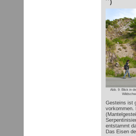
´´)
Abb. 9: Blick in 
Wildschw
Gesteins ist 
vorkommen. D
(Mantelgestei
Serpentinisie
entstammt da
Das Eisen de