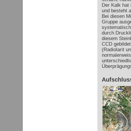
Der Kalk hat
und besteht a
Bei diesen Mi
Gruppe ausge
systematisch
durch Drucklö
diesem Stein
CCD gebildet
(Radiolarit u
normalerweise
unterschiedl
Überprägungs
Aufschluss