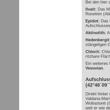
Bei den hier 
Ilvait:
Das Min
Rosetten (Abb
Epidot:
Das M
Aufschlusses
Aktinolith:
Ak
Hedenbergit
stängeligen G
Chlorit:
Chlor
ritzbare Fläc
Ein weiteres 
Vesuvian
.
Aufschluss
(42°46´09´´
Direkt hinter
Valdana-Marm
Wollastonit 
weil er wie d