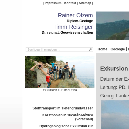
Impressum
Kontakt
Sitemap
Rainer Olzem
Diplom-Geologe
Timm Reisinger
Dr. rer. nat. Geowissenschaften
Home
Geologie
Exkursion 
Datum der Ex
Leitung: PD. 
Exkursion zur Insel Elba
Georgi Lauke
Stofftransport im Tiefengrundwasser
Karsthöhlen in Yucatán/México
(Vorschau)
Hydrogeologische Exkursion zur