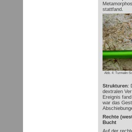
Metamorphose
stattfand.
Abb. 4: Turmalin-S
Strukturen
:
dextralen Ve
Ereignis fand
war das Geste
Abschiebunge
Rechte (west
Bucht
Auf der recht