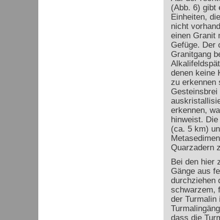
(Abb. 6) gibt
Einheiten, die
nicht vorhan
einen Granit
Gefüge. Der 
Granitgang be
Alkalifeldspä
denen keine K
zu erkennen s
Gesteinsbrei 
auskristallisi
erkennen, wa
hinweist. Die
(ca. 5 km) u
Metasediment 
Quarzadern z
Bei den hier
Gänge aus fe
durchziehen d
schwarzem, f
der Turmalin 
Turmalingäng
dass die Tur