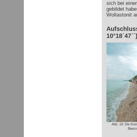
sich bei ein
gebildet habe
Wollastonit a
Aufschluss
10°18´47´´
Abb. 18: Die Küs
Bianc