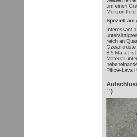
weißen feinen
um einen Gra
Monzonitfeld l
Speziell am
Interessant a
untersättigte
reich an Quar
Ozeankruste 
8,5 Ma alt is
Material unte
nebeneinander
Pillow-Lava in
Aufschluss
´´)