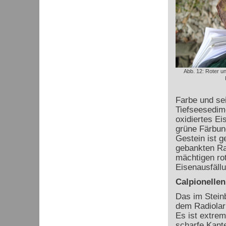
Abb. 12: Roter un
Farbe und se
Tiefseesedime
oxidiertes Ei
grüne Färbun
Gestein ist g
gebankten Rad
mächtigen ro
Eisenausfällu
Calpionellen
Das im Stein
dem Radiolari
Es ist extrem
scharfe Kante