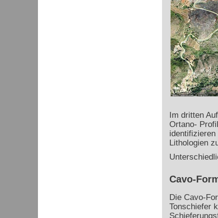
Im dritten Au
Ortano- Prof
identifiziere
Lithologien z
Unterschiedli
Cavo-Form
Die Cavo-For
Tonschiefer k
Schieferungsf