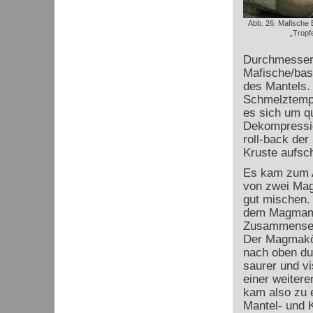
Abb. 26: Mafische 
„Tropf
Durchmesser 
Mafische/bas
des Mantels. 
Schmelztempe
es sich um qu
Dekompressio
roll-back de
Kruste aufsch
Es kam zum A
von zwei Mag
gut mischen.
dem Magmami
Zusammenset
Der Magmakö
nach oben du
saurer und v
einer weiter
kam also zu 
Mantel- und 