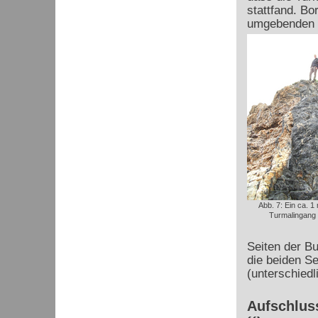
stattfand. B
umgebenden S
Abb. 7: Ein ca. 1
Turmalingang 
Seiten der Bu
die beiden S
(unterschied
Aufschluss