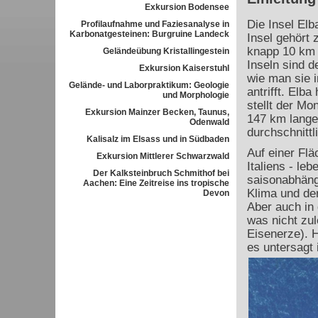
Exkursion Bodensee
Die Insel Elb
Profilaufnahme und Faziesanalyse in
Karbonatgesteinen: Burgruine Landeck
Insel gehört
knapp 10 km v
Geländeübung Kristallingestein
Inseln sind d
Exkursion Kaiserstuhl
wie man sie i
Gelände- und Laborpraktikum: Geologie
antrifft. Elb
und Morphologie
stellt der Mo
Exkursion Mainzer Becken, Taunus,
147 km lange 
Odenwald
durchschnittl
Kalisalz im Elsass und in Südbaden
Auf einer Flä
Exkursion Mittlerer Schwarzwald
Italiens - le
Der Kalksteinbruch Schmithof bei
saisonabhäng
Aachen: Eine Zeitreise ins tropische
Klima und der
Devon
Aber auch in 
was nicht zul
Eisenerze). 
es untersagt 