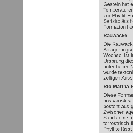
Gestein hat 
Temperaturen
zur Phyllit-
Serizitplättc
Formation lie
Rauwacke
Die Rauwacke
Ablagerungsmi
Wechsel ist i
Ursprung die
unter hohen V
wurde tekton
zelligen Aus
Rio Marina-
Diese Format
postvariskisc
besteht aus g
Zwischenlagen
Sandsteine, d
terrestrisch-
Phyllite läss