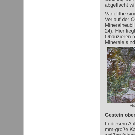
abgeflacht wir
Variolithe si
Verlauf der 
Mineralneubil
24). Hier lie
Obduzieren r
Minerale sind 
Abb
Gestein obe
In diesem Auf
mm-große Kal