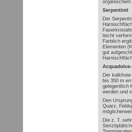
organischem 
Serpentinit
Der Serpentin
Harnischfläch
Faserkristalli
leicht verfor
Farblich ergi
Elementen (Kl
gut aufgesch
Harnischfläc
Acquadolce-
Der kalkfreie
bis 350 m err
gelegentlich 
werden und s
Den Ursprung 
Quarz, Felds
möglicherwei
Die z. T. seh
Serizitplätt
Tonmineralen 