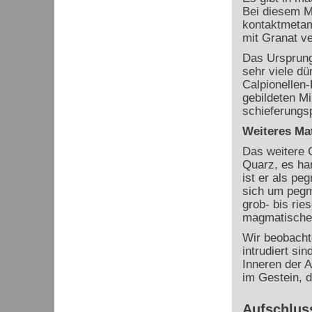
Bei diesem Ma
kontaktmetam
mit Granat v
Das Ursprungs
sehr viele d
Calpionellen-
gebildeten Mi
schieferungsp
Weiteres Mat
Das weitere 
Quarz, es han
ist er als pe
sich um pegma
grob- bis ri
magmatische 
Wir beobachte
intrudiert si
Inneren der A
im Gestein, d
Aufschluss