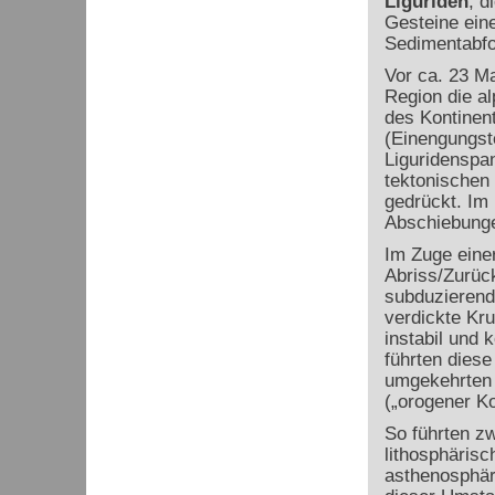
Liguriden
, d
Gesteine ein
Sedimentabfo
Vor ca. 23 Ma
Region die al
des Kontinen
(Einengungst
Liguridenspan
tektonischen
gedrückt. Im
Abschiebunge
Im Zuge ein
Abriss/Zurück
subduzierend
verdickte Kru
instabil und
führten dies
umgekehrten 
(„orogener K
So führten z
lithosphäris
asthenosphär