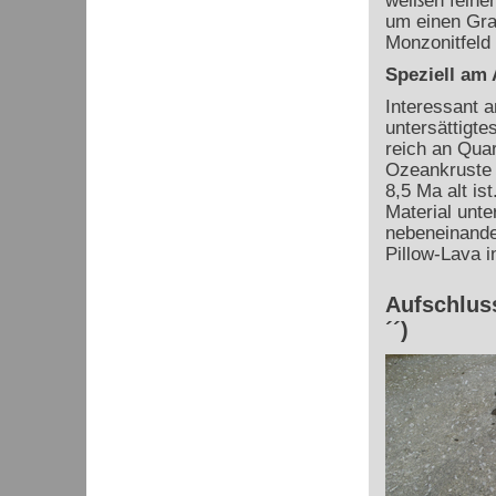
weißen feinen
um einen Gra
Monzonitfeld l
Speziell am
Interessant a
untersättigte
reich an Quar
Ozeankruste 
8,5 Ma alt is
Material unte
nebeneinander
Pillow-Lava in
Aufschluss
´´)