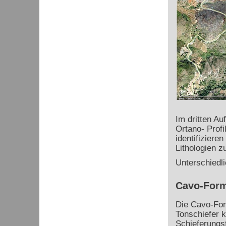
Im dritten Au
Ortano- Prof
identifiziere
Lithologien z
Unterschiedli
Cavo-Form
Die Cavo-For
Tonschiefer k
Schieferungsf