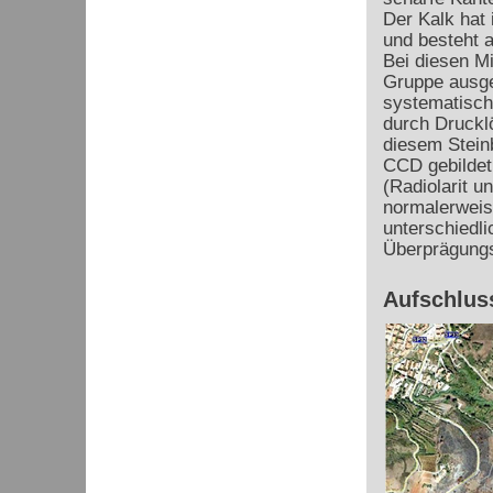
Der Kalk hat
und besteht a
Bei diesen Mi
Gruppe ausge
systematisch
durch Drucklö
diesem Stein
CCD gebildet
(Radiolarit u
normalerweise
unterschiedl
Überprägungs
Aufschluss