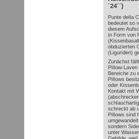
´24´´)
Punte della C
bedeutet so v
diesem Aufsch
in Form von 
(Kissenbasalt
obduzierten 
(Liguriden) g
Zunächst fäll
Pillow-Laven 
Bereiche zu 
Pillows besi
oder Kissenb
Kontakt mit 
(abschrecken)
schlauchartig
schreckt ab u
Pillows sind 
umgewandelt w
sondern Side
unter Wasser 
Gebilde, wei