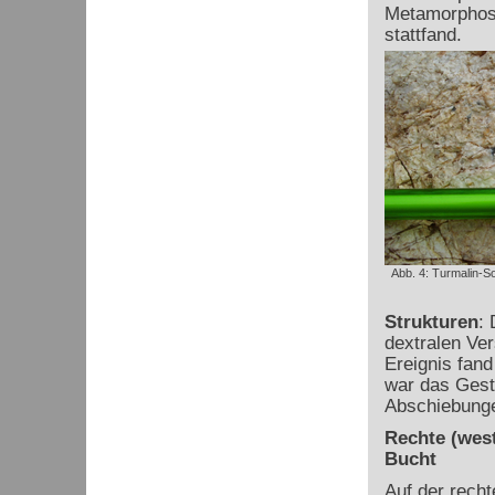
Metamorphose
stattfand.
Abb. 4: Turmalin-S
Strukturen
:
dextralen Ve
Ereignis fand
war das Geste
Abschiebunge
Rechte (west
Bucht
Auf der recht