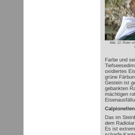
Abb. 12: Roter un
Farbe und se
Tiefseesedime
oxidiertes Ei
grüne Färbun
Gestein ist g
gebankten Rad
mächtigen ro
Eisenausfällu
Calpionellen
Das im Stein
dem Radiolari
Es ist extrem
scharfe Kante