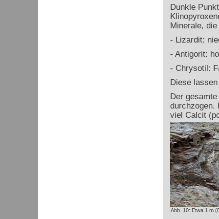
Dunkle Punkte
Klinopyroxene
Minerale, die
- Lizardit: n
- Antigorit: 
- Chrysotil: 
Diese lassen 
Der gesamte 
durchzogen. 
viel Calcit (p
Abb. 10: Etwa 1 m (