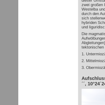
dieser Umsta
zwei großen 
Westelba und
durch den Au
sich stellen
hybriden Sch
und liguridis
Die magmatisc
Aufwölbungen
Abgleitungen
tektonischen
1. Untermioz
2. Mittelmio
3. Obermiozä
Aufschluss
´´, 10°24´2