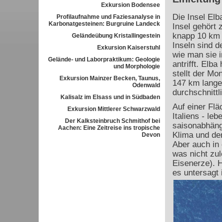
Exkursion Bodensee
Die Insel Elb
Profilaufnahme und Faziesanalyse in
Karbonatgesteinen: Burgruine Landeck
Insel gehört
knapp 10 km v
Geländeübung Kristallingestein
Inseln sind d
Exkursion Kaiserstuhl
wie man sie i
Gelände- und Laborpraktikum: Geologie
antrifft. Elb
und Morphologie
stellt der Mo
Exkursion Mainzer Becken, Taunus,
147 km lange 
Odenwald
durchschnittl
Kalisalz im Elsass und in Südbaden
Auf einer Flä
Exkursion Mittlerer Schwarzwald
Italiens - le
Der Kalksteinbruch Schmithof bei
saisonabhäng
Aachen: Eine Zeitreise ins tropische
Klima und der
Devon
Aber auch in 
was nicht zul
Eisenerze). 
es untersagt 