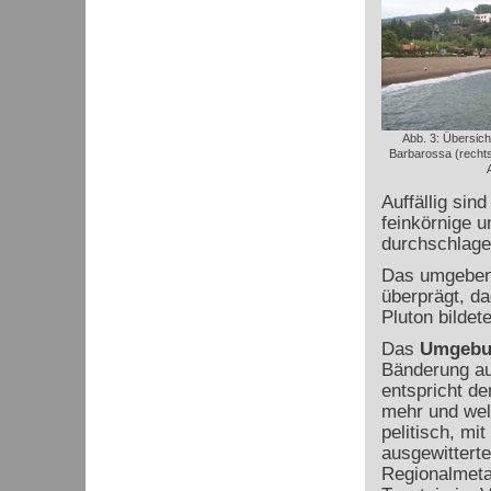
Abb. 3: Übersich
Barbarossa (rechts 
Auffällig sin
feinkörnige u
durchschlage
Das umgebend
überprägt, d
Pluton bildet
Das
Umgebu
Bänderung auf
entspricht de
mehr und welc
pelitisch, mi
ausgewittert
Regionalmeta