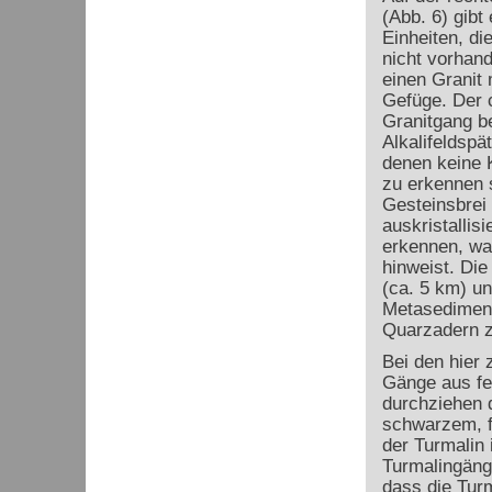
(Abb. 6) gibt
Einheiten, die
nicht vorhan
einen Granit
Gefüge. Der 
Granitgang be
Alkalifeldspä
denen keine K
zu erkennen s
Gesteinsbrei 
auskristallisi
erkennen, wa
hinweist. Die
(ca. 5 km) u
Metasediment 
Quarzadern z
Bei den hier
Gänge aus fe
durchziehen d
schwarzem, f
der Turmalin 
Turmalingäng
dass die Tur