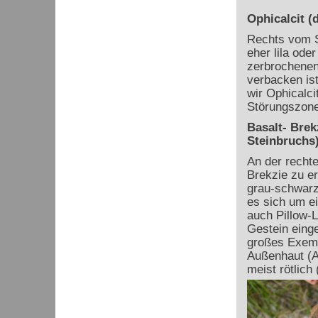
Ophicalcit (
Rechts vom S
eher lila ode
zerbrochenen 
verbacken is
wir Ophicalci
Störungszone
Basalt- Brek
Steinbruchs
An der recht
Brekzie zu e
grau-schwarz 
es sich um e
auch Pillow-L
Gestein einge
großes Exemp
Außenhaut (A
meist rötlich 