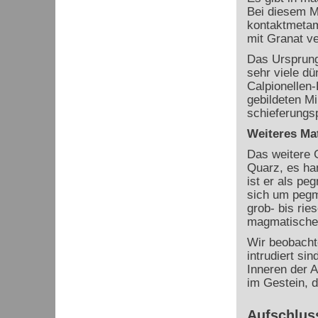
Bei diesem Ma
kontaktmetam
mit Granat v
Das Ursprungs
sehr viele d
Calpionellen-
gebildeten Mi
schieferungsp
Weiteres Mat
Das weitere 
Quarz, es han
ist er als pe
sich um pegma
grob- bis ri
magmatische 
Wir beobachte
intrudiert si
Inneren der A
im Gestein, d
Aufschluss