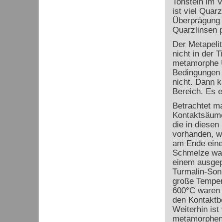
Tonstein im 
ist viel Quar
Überprägung L
Quarzlinsen p
Der Metapelit
nicht in der 
metamorphe Üb
Bedingungen 
nicht. Dann 
Bereich. Es 
Betrachtet m
Kontaktsäume
die in diesen
vorhanden, w
am Ende einer
Schmelze war
einem ausgep
Turmalin-Sonn
große Tempera
600°C waren u
den Kontaktb
Weiterhin is
metamorphen 