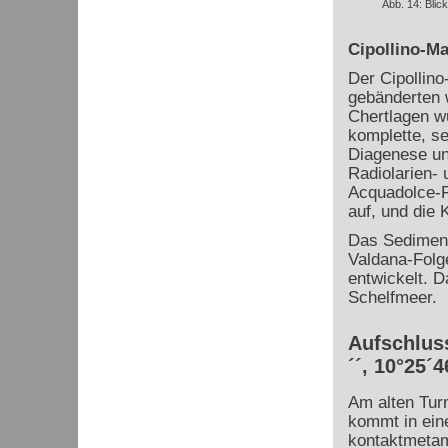
Abb. 14: Blic
Cipollino-M
Der Cipollino
gebänderten 
Chertlagen w
komplette, se
Diagenese un
Radiolarien-
Acquadolce-F
auf, und die
Das Sedimenta
Valdana-Folge
entwickelt. 
Schelfmeer.
Aufschluss
´´, 10°25´4
Am alten Tur
kommt in ei
kontaktmeta