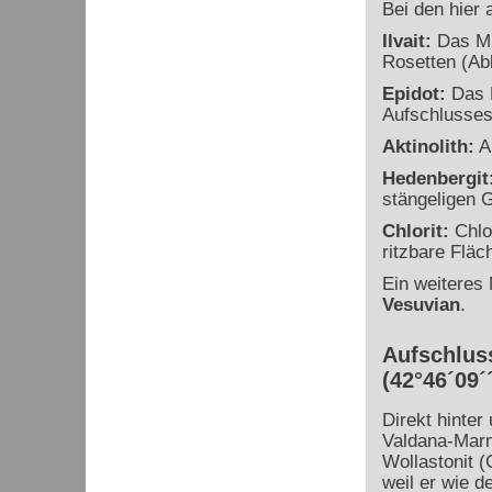
Bei den hier 
Ilvait:
Das Min
Rosetten (Abb
Epidot:
Das M
Aufschlusses
Aktinolith:
Ak
Hedenbergit
stängeligen G
Chlorit:
Chlor
ritzbare Fläc
Ein weiteres 
Vesuvian
.
Aufschluss
(42°46´09´´
Direkt hinter
Valdana-Marm
Wollastonit 
weil er wie d