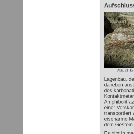
Aufschluss
Abb. 21: B
Lagenbau, der
daneben anst
des karbonat
Kontaktmetam
Amphibolitfaz
einer Verskar
transportiert
eisenarme Mat
dem Gestein d
Es gibt in ma