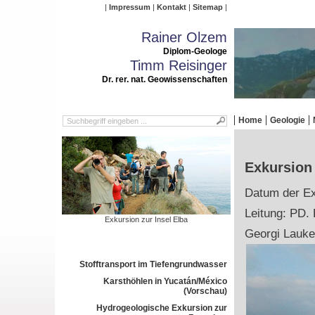
Impressum
Kontakt
Sitemap
Rainer Olzem
Diplom-Geologe
Timm Reisinger
Dr. rer. nat. Geowissenschaften
Home
Geologie
Exkursion 
Datum der Ex
Leitung: PD. 
Exkursion zur Insel Elba
Georgi Lauke
Stofftransport im Tiefengrundwasser
Karsthöhlen in Yucatán/México
(Vorschau)
Hydrogeologische Exkursion zur