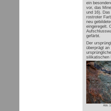
ein besonder
vor, das Miner
und 16). Das 
rostroter Far
neu gebildete
eingeregelt. 
Aufschlusswa
gefärbt.
Der ursprüng
überprägt an 
ursprüngliche
silikatischen
Abb. 1