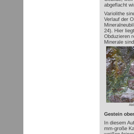
abgeflacht wir
Variolithe si
Verlauf der 
Mineralneubil
24). Hier lie
Obduzieren r
Minerale sind 
Abb
Gestein obe
In diesem Auf
mm-große Kal