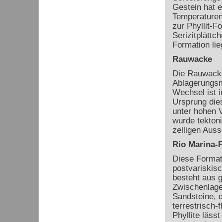
Gestein hat 
Temperaturen
zur Phyllit-
Serizitplättc
Formation lie
Rauwacke
Die Rauwacke
Ablagerungsmi
Wechsel ist i
Ursprung die
unter hohen V
wurde tekton
zelligen Aus
Rio Marina-
Diese Format
postvariskisc
besteht aus g
Zwischenlagen
Sandsteine, d
terrestrisch-
Phyllite läss