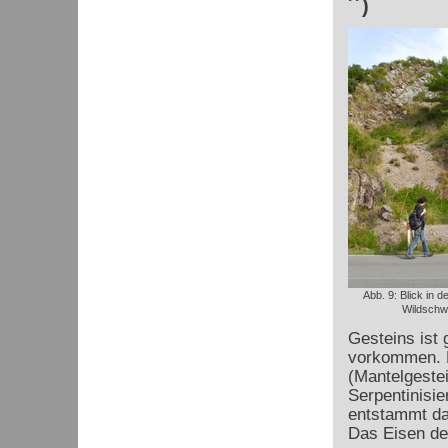
´´)
Abb. 9: Blick in 
Wildschw
Gesteins ist 
vorkommen. D
(Mantelgestei
Serpentinisie
entstammt da
Das Eisen de