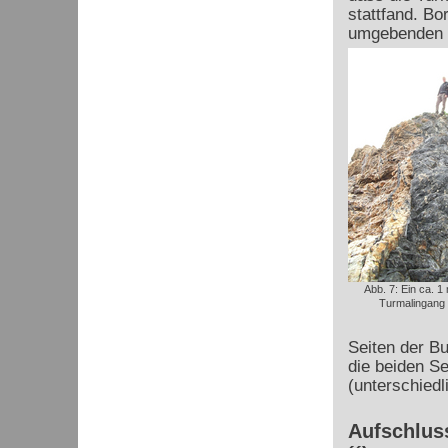
stattfand. B
umgebenden S
Abb. 7: Ein ca. 1
Turmalingang 
Seiten der Bu
die beiden S
(unterschied
Aufschluss