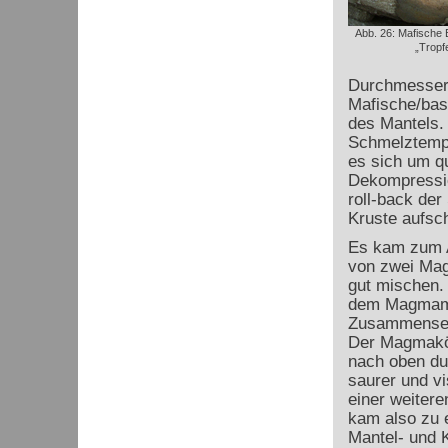
Abb. 26: Mafische 
„Tropf
Durchmesser 
Mafische/bas
des Mantels. 
Schmelztempe
es sich um qu
Dekompressio
roll-back de
Kruste aufsch
Es kam zum A
von zwei Mag
gut mischen.
dem Magmami
Zusammenset
Der Magmakö
nach oben du
saurer und v
einer weiter
kam also zu 
Mantel- und 