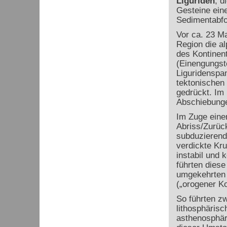
Liguriden
, d
Gesteine ein
Sedimentabfo
Vor ca. 23 Ma
Region die al
des Kontinen
(Einengungst
Liguridenspan
tektonischen
gedrückt. Im
Abschiebunge
Im Zuge ein
Abriss/Zurück
subduzierend
verdickte Kru
instabil und
führten dies
umgekehrten 
(„orogener K
So führten z
lithosphäris
asthenosphär