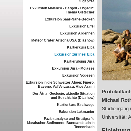
Zugspitze
Exkursion Malenco - Bergell - Engadin:
Thema Gletscher
Exkursion Saar-Nahe-Becken
Exkursion Eifel
Exkursion Ardennen
Meteor Crater Arizona/USA (Diashow)
Kartierkurs Elba
Exkursion zur Insel Elba
Kartierübung Jura
Exkursion Jura - Molasse
Exkursion Vogesen
Exkursion in die Schweizer Alpen: Finero,
Baveno, Val Verzasca, Alpe Arami
Protokollan
Der Ätna: Geologie, aktuelle Situation
und Geschichte (Diashow)
Michael Rot
Kartierkurs Eschwege
Studiengang 
Exkursion Lukmanier
Universität: 
Faziesanalyse und Stratigrafie
klastischer Sedimente: Buntsandstein in
Tennenbach
Einleitung