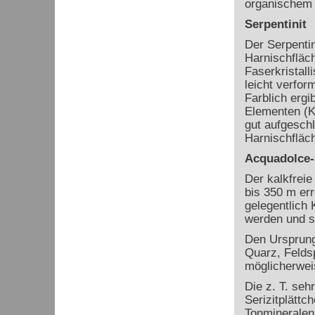
organischem 
Serpentinit
Der Serpentin
Harnischfläch
Faserkristalli
leicht verfor
Farblich ergi
Elementen (Kl
gut aufgesch
Harnischfläc
Acquadolce-
Der kalkfreie
bis 350 m err
gelegentlich 
werden und s
Den Ursprung 
Quarz, Felds
möglicherwei
Die z. T. seh
Serizitplätt
Tonmineralen 