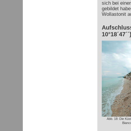
sich bei ein
gebildet habe
Wollastonit a
Aufschluss
10°18´47´´
Abb. 18: Die Küs
Bianc