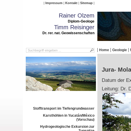
Impressum
Kontakt
Sitemap
Rainer Olzem
Diplom-Geologe
Timm Reisinger
Dr. rer. nat. Geowissenschaften
Home
Geologie
Jura- Mol
Datum der Ex
Leitung: Dr. 
Stofftransport im Tiefengrundwasser
Karsthöhlen in Yucatán/México
(Vorschau)
Hydrogeologische Exkursion zur
Zugspitze