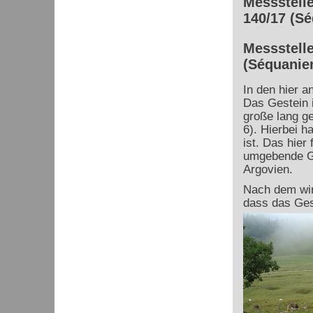
Messstelle
140/17 (S
Messstelle
(Séquanie
In den hier 
Das Gestein i
große lang g
6). Hierbei h
ist. Das hier
umgebende Ge
Argovien.
Nach dem wir
dass das Gest