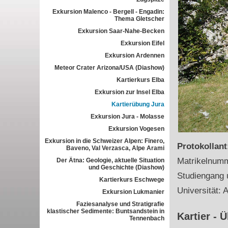
Exkursion Malenco - Bergell - Engadin:
Thema Gletscher
Exkursion Saar-Nahe-Becken
Exkursion Eifel
Exkursion Ardennen
Meteor Crater Arizona/USA (Diashow)
Kartierkurs Elba
Exkursion zur Insel Elba
Kartierübung Jura
Exkursion Jura - Molasse
Exkursion Vogesen
Exkursion in die Schweizer Alpen: Finero,
Protokollan
Baveno, Val Verzasca, Alpe Arami
Matrikelnum
Der Ätna: Geologie, aktuelle Situation
und Geschichte (Diashow)
Studiengang 
Kartierkurs Eschwege
Universität: 
Exkursion Lukmanier
Faziesanalyse und Stratigrafie
klastischer Sedimente: Buntsandstein in
Kartier - 
Tennenbach