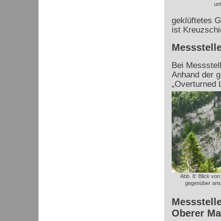
un
geklüftetes G
ist Kreuzschi
Messstelle
Bei Messstell
Anhand der g
„Overturned 
Abb. 8: Blick von
gegenüber ans
Messstelle
Oberer Ma