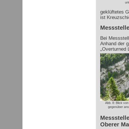
un
geklüftetes G
ist Kreuzschi
Messstelle
Bei Messstell
Anhand der g
„Overturned 
Abb. 8: Blick von
gegenüber ans
Messstelle
Oberer Ma