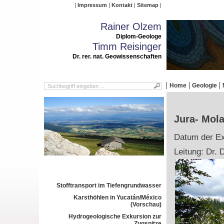
Impressum
Kontakt
Sitemap
Rainer Olzem
Diplom-Geologe
Timm Reisinger
Dr. rer. nat. Geowissenschaften
Home
Geologie
Jura- Mol
Datum der Ex
Leitung: Dr. 
Stofftransport im Tiefengrundwasser
Karsthöhlen in Yucatán/México
(Vorschau)
Hydrogeologische Exkursion zur
Zugspitze