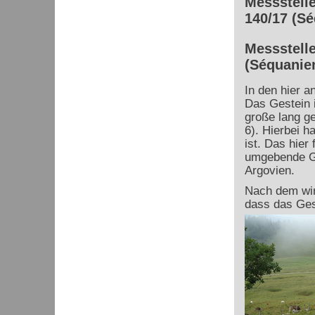
Messstelle
140/17 (S
Messstelle
(Séquanie
In den hier 
Das Gestein i
große lang g
6). Hierbei h
ist. Das hier
umgebende Ge
Argovien.
Nach dem wir
dass das Gest