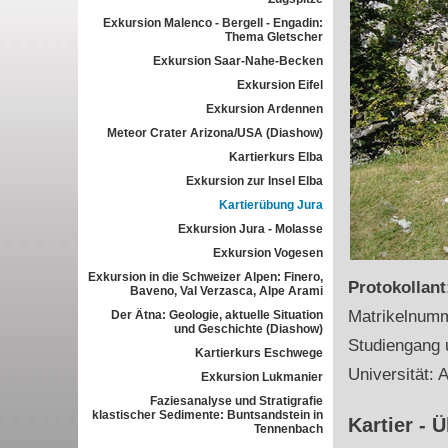
Exkursion Malenco - Bergell - Engadin:
Thema Gletscher
Exkursion Saar-Nahe-Becken
Exkursion Eifel
Exkursion Ardennen
Meteor Crater Arizona/USA (Diashow)
Kartierkurs Elba
Exkursion zur Insel Elba
Kartierübung Jura
Exkursion Jura - Molasse
Exkursion Vogesen
Exkursion in die Schweizer Alpen: Finero,
Protokollan
Baveno, Val Verzasca, Alpe Arami
Matrikelnum
Der Ätna: Geologie, aktuelle Situation
und Geschichte (Diashow)
Studiengang 
Kartierkurs Eschwege
Universität: 
Exkursion Lukmanier
Faziesanalyse und Stratigrafie
klastischer Sedimente: Buntsandstein in
Kartier - 
Tennenbach