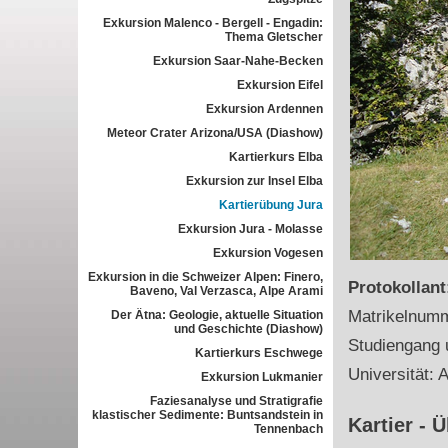
Exkursion Malenco - Bergell - Engadin:
Thema Gletscher
Exkursion Saar-Nahe-Becken
Exkursion Eifel
Exkursion Ardennen
Meteor Crater Arizona/USA (Diashow)
Kartierkurs Elba
Exkursion zur Insel Elba
Kartierübung Jura
Exkursion Jura - Molasse
Exkursion Vogesen
Exkursion in die Schweizer Alpen: Finero,
Protokollan
Baveno, Val Verzasca, Alpe Arami
Matrikelnum
Der Ätna: Geologie, aktuelle Situation
und Geschichte (Diashow)
Studiengang 
Kartierkurs Eschwege
Universität: 
Exkursion Lukmanier
Faziesanalyse und Stratigrafie
klastischer Sedimente: Buntsandstein in
Kartier - 
Tennenbach