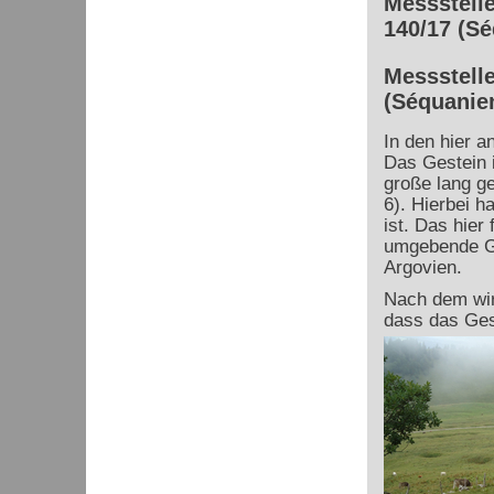
Messstelle
140/17 (S
Messstelle
(Séquanie
In den hier 
Das Gestein i
große lang g
6). Hierbei h
ist. Das hier
umgebende Ge
Argovien.
Nach dem wir
dass das Gest