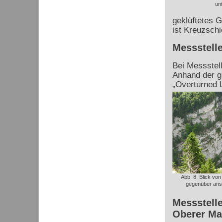
un
geklüftetes G
ist Kreuzschi
Messstelle
Bei Messstell
Anhand der g
„Overturned 
Abb. 8: Blick von
gegenüber ans
Messstelle
Oberer Ma