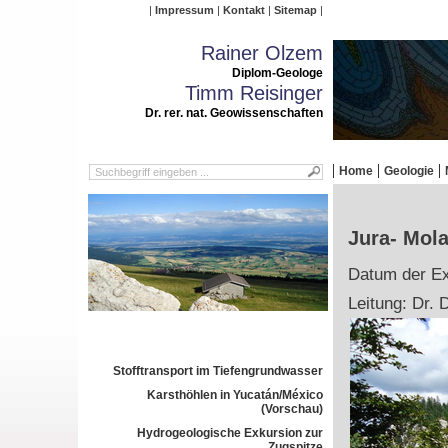
Impressum
Kontakt
Sitemap
Rainer Olzem
Diplom-Geologe
Timm Reisinger
Dr. rer. nat. Geowissenschaften
Home
Geologie
Jura- Mol
Datum der Ex
Leitung: Dr. 
Stofftransport im Tiefengrundwasser
Karsthöhlen in Yucatán/México
(Vorschau)
Hydrogeologische Exkursion zur
Zugspitze