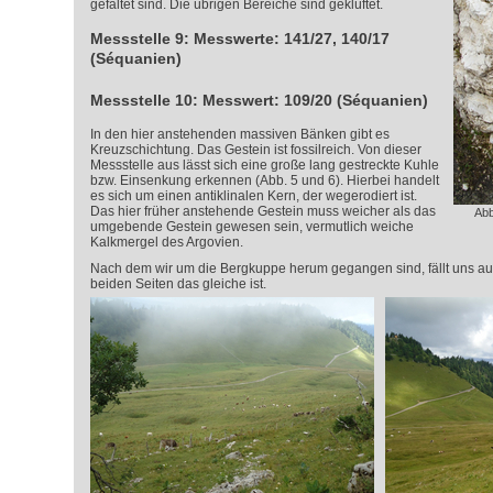
gefaltet sind. Die übrigen Bereiche sind geklüftet.
Messstelle 9: Messwerte: 141/27, 140/17
(Séquanien)
Messstelle 10: Messwert: 109/20 (Séquanien)
In den hier anstehenden massiven Bänken gibt es
Kreuzschichtung. Das Gestein ist fossilreich. Von dieser
Messstelle aus lässt sich eine große lang gestreckte Kuhle
bzw. Einsenkung erkennen (Abb. 5 und 6). Hierbei handelt
es sich um einen antiklinalen Kern, der wegerodiert ist.
Das hier früher anstehende Gestein muss weicher als das
Abb
umgebende Gestein gewesen sein, vermutlich weiche
Kalkmergel des Argovien.
Nach dem wir um die Bergkuppe herum gegangen sind, fällt uns auf
beiden Seiten das gleiche ist.