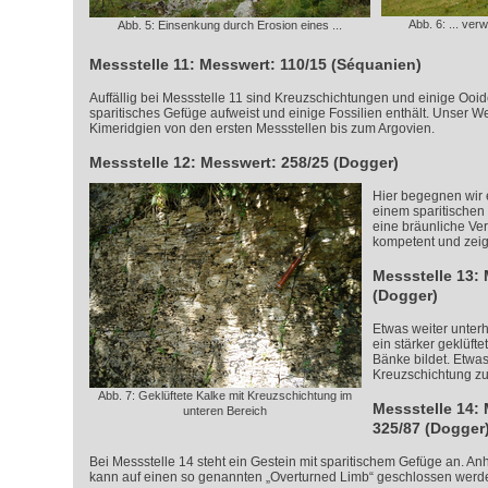
Abb. 6: ... ver
Abb. 5: Einsenkung durch Erosion eines ...
Messstelle 11: Messwert: 110/15 (Séquanien)
Auffällig bei Messstelle 11 sind Kreuzschichtungen und einige Ooid
sparitisches Gefüge aufweist und einige Fossilien enthält. Unser W
Kimeridgien von den ersten Messstellen bis zum Argovien.
Messstelle 12: Messwert: 258/25 (Dogger)
Hier begegnen wir 
einem sparitischen
eine bräunliche Verw
kompetent und zeig
Messstelle 13:
(Dogger)
Etwas weiter unterh
ein stärker geklüft
Bänke bildet. Etwas
Kreuzschichtung zu
Abb. 7: Geklüftete Kalke mit Kreuzschichtung im
Messstelle 14: 
unteren Bereich
325/87 (Dogger
Bei Messstelle 14 steht ein Gestein mit sparitischem Gefüge an. An
kann auf einen so genannten „Overturned Limb“ geschlossen werd