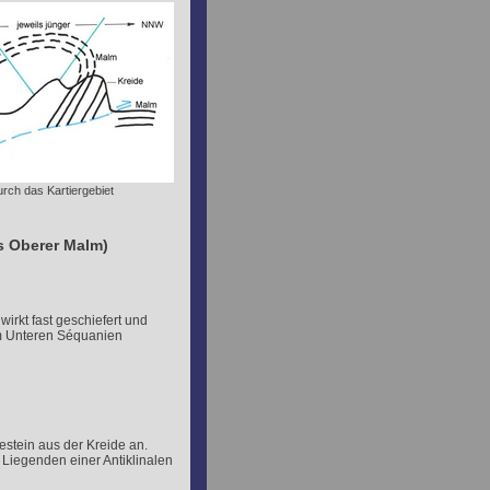
urch das Kartiergebiet
is Oberer Malm)
wirkt fast geschiefert und
dem Unteren Séquanien
estein aus der Kreide an.
 Liegenden einer Antiklinalen