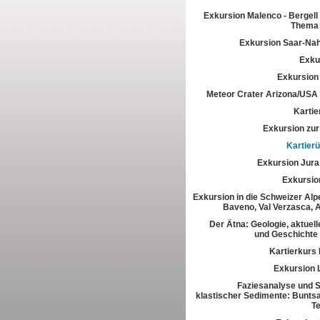
Exkursion Malenco - Bergell 
Thema 
Exkursion Saar-Na
Exkur
Exkursion
Meteor Crater Arizona/USA
Kartie
Exkursion zur 
Kartier
Exkursion Jura
Exkursio
Exkursion in die Schweizer Alpe
Baveno, Val Verzasca, 
Der Ätna: Geologie, aktuell
und Geschichte
Kartierkurs
Exkursion 
Faziesanalyse und St
klastischer Sedimente: Buntsa
T