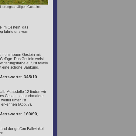
witterungsanfälligen Gesteins
e im Gestein, das
eg führte uns vom
einem neuen Gestein mit
 Gefüge. Das Gestein weist
itterungsfarbe auf, ist relativ
t eine schöne Bankung.
 Messwerte: 345/10
alb Messstelle 12 finden wir
etes Gestein, das schmalere
 weiter unten ist
 erkennen (Abb. 7).
Messwerte: 160/90,
)
hand der großen Fallwinkel
en.