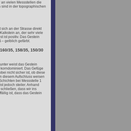
 an vielen Messstellen die
n sind in der topographischen
 sich an der Strasse direkt
 Kalkstein an, der sehr viele
t ist positiv. Das Gestein
 – gelblich gefärbt.
160/35, 158/35, 150/30
unter weist das Gestein
t korndominiert. Das Gefüge
obei nicht sicher ist, ob diese
in diesem Aufschluss weisen
Schichten bei Messstelle 1
ist jedoch steiler. Anhand
schließen, dass wir ins
fällig ist, dass das Gestein