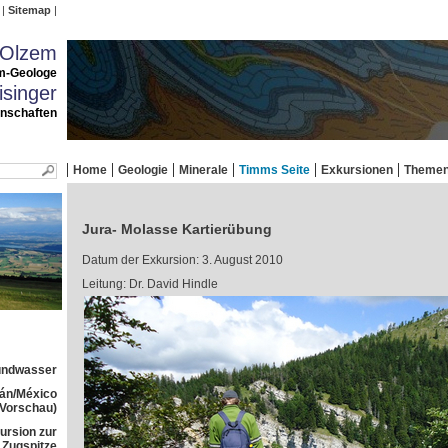
Sitemap
 Olzem
m-Geologe
singer
enschaften
Home
Geologie
Minerale
Timms Seite
Exkursionen
Theme
Jura- Molasse Kartierübung
Datum der Exkursion: 3. August 2010
Leitung: Dr. David Hindle
rundwasser
tán/México
(Vorschau)
ursion zur
Zugspitze