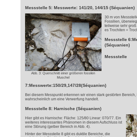
Messstelle 5: Messwerte: 141/20, 144/15 (Séquanien)
30 m von Messstelle 
Fossilien, überwie
teilweise sehr groß 
es Trochiten = Troc
Messstelle 6:M
(Séquanien)
Messstelle
Abb. 3: Querschnitt einer größeren fossilen
Muschel
7:Messwerte:150/29,147/28(Séquanien)
Bei diesem Messpunkt erkennen wir einen stark gestörten Bereich, 
wahrscheinlich um eine Verwerfung handelt.
Messstelle 8: Harnische (Séquanien)
Hier gibt es Harnische: Fläche: 125/80 Linear: 070/77. Ein
weiteres interessantes Phänomen in diesem Aufschluss ist
eine Störung (gelber Bereich in Abb. 4).
Hinter der Messstelle 8 gibt es duktile Bereiche, die