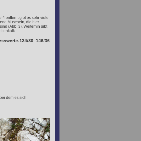
4 entfernt gibt es sehr viele
gend Muscheln, die hier
sind (Abb. 3). Weiterhin gibt
hitenkalk.
esswerte:134/30, 146/36
bei dem es sich