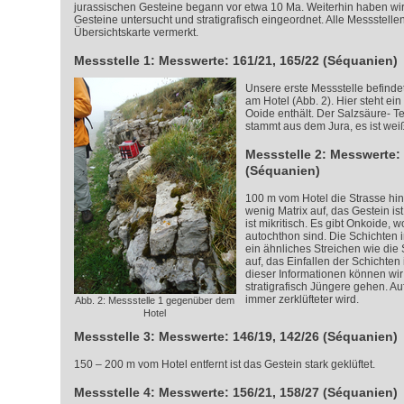
jurassischen Gesteine begann vor etwa 10 Ma. Weiterhin haben wir
Gesteine untersucht und stratigrafisch eingeordnet. Alle Messstelle
Übersichtskarte vermerkt.
Messstelle 1: Messwerte: 161/21, 165/22 (Séquanien)
Unsere erste Messstelle befindet
am Hotel (Abb. 2). Hier steht ein
Ooide enthält. Der Salzsäure- Tes
stammt aus dem Jura, es ist weiß
Messstelle 2: Messwerte: 
(Séquanien)
100 m vom Hotel die Strasse hin
wenig Matrix auf, das Gestein is
ist mikritisch. Es gibt Onkoide, w
autochthon sind. Die Schichten 
ein ähnliches Streichen wie die 
auf, das Einfallen der Schichten 
dieser Informationen können wir 
stratigrafisch Jüngere gehen. Auf
immer zerklüfteter wird.
Abb. 2: Messstelle 1 gegenüber dem
Hotel
Messstelle 3: Messwerte: 146/19, 142/26 (Séquanien)
150 – 200 m vom Hotel entfernt ist das Gestein stark geklüftet.
Messstelle 4: Messwerte: 156/21, 158/27 (Séquanien)