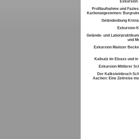
Exkursion
Profilaufnahme und Fazies
Karbonatgesteinen: Burgrui
Geländeübung Kristal
Exkursion K
Gelände- und Laborpraktikum
und M
Exkursion Mainzer Becke
Kalisalz im Elsass und i
Exkursion Mittlerer S
Der Kalksteinbruch Sch
Aachen: Eine Zeitreise ins