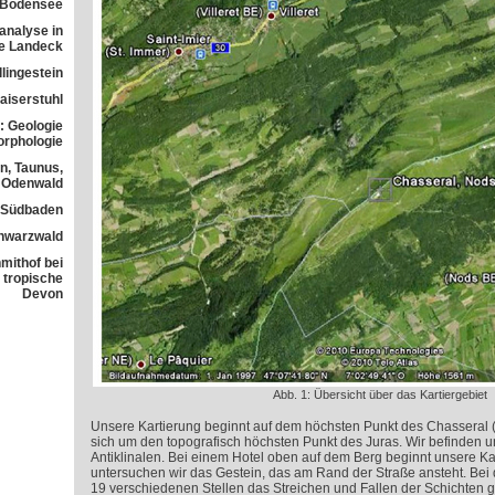
 Bodensee
analyse in
ne Landeck
lingestein
aiserstuhl
: Geologie
orphologie
n, Taunus,
Odenwald
n Südbaden
chwarzwald
mithof bei
 tropische
Devon
Abb. 1: Übersicht über das Kartiergebiet
Unsere Kartierung beginnt auf dem höchsten Punkt des Chasseral (
sich um den topografisch höchsten Punkt des Juras. Wir befinden u
Antiklinalen. Bei einem Hotel oben auf dem Berg beginnt unsere Ka
untersuchen wir das Gestein, das am Rand der Straße ansteht. Bei 
19 verschiedenen Stellen das Streichen und Fallen der Schichten 