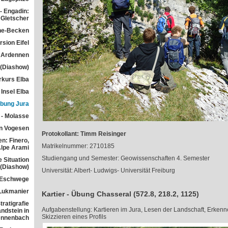
- Engadin:
Gletscher
he-Becken
sion Eifel
 Ardennen
 (Diashow)
rkurs Elba
Insel Elba
übung Jura
 - Molasse
n Vogesen
Protokollant: Timm Reisinger
n: Finero,
Matrikelnummer: 2710185
Alpe Arami
Studiengang und Semester: Geowissenschaften 4. Semester
e Situation
 (Diashow)
Universität: Albert- Ludwigs- Universität Freiburg
 Eschwege
Lukmanier
Kartier - Übung Chasseral (572.8, 218.2, 1125)
ratigrafie
Aufgabenstellung: Kartieren im Jura, Lesen der Landschaft, Erkenn
ndstein in
Skizzieren eines Profils
ennenbach