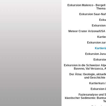
Exkursion Malenco - Bergell 
Thema 
Exkursion Saar-Na
Exkur
Exkursion
Meteor Crater Arizona/USA
Kartie
Exkursion zur 
Kartier
Exkursion Jura
Exkursio
Exkursion in die Schweizer Alpe
Baveno, Val Verzasca, 
Der Ätna: Geologie, aktuell
und Geschichte
Kartierkurs
Exkursion 
Faziesanalyse und St
klastischer Sedimente: Buntsa
T