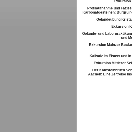
Exkursion
Profilaufnahme und Fazies
Karbonatgesteinen: Burgrui
Geländeübung Kristal
Exkursion K
Gelände- und Laborpraktikum
und M
Exkursion Mainzer Becke
Kalisalz im Elsass und i
Exkursion Mittlerer S
Der Kalksteinbruch Sch
Aachen: Eine Zeitreise ins