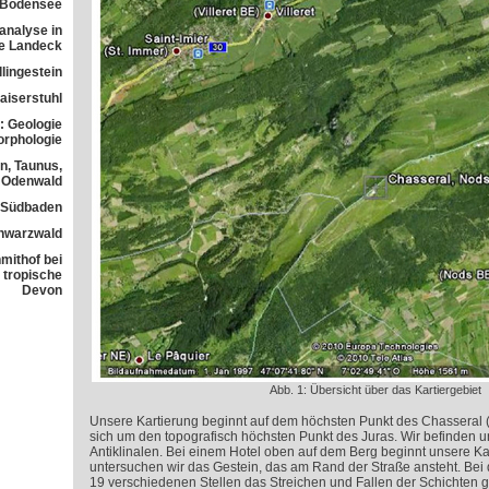
 Bodensee
analyse in
ne Landeck
lingestein
aiserstuhl
: Geologie
orphologie
n, Taunus,
Odenwald
n Südbaden
chwarzwald
mithof bei
 tropische
Devon
Abb. 1: Übersicht über das Kartiergebiet
Unsere Kartierung beginnt auf dem höchsten Punkt des Chasseral (
sich um den topografisch höchsten Punkt des Juras. Wir befinden u
Antiklinalen. Bei einem Hotel oben auf dem Berg beginnt unsere Ka
untersuchen wir das Gestein, das am Rand der Straße ansteht. Bei 
19 verschiedenen Stellen das Streichen und Fallen der Schichten 