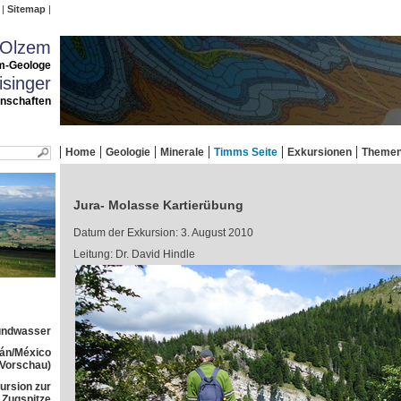
Sitemap
 Olzem
m-Geologe
singer
enschaften
Home
Geologie
Minerale
Timms Seite
Exkursionen
Theme
Jura- Molasse Kartierübung
Datum der Exkursion: 3. August 2010
Leitung: Dr. David Hindle
rundwasser
tán/México
(Vorschau)
ursion zur
Zugspitze