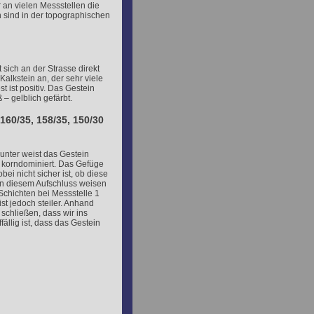
 an vielen Messstellen die
n sind in der topographischen
 sich an der Strasse direkt
 Kalkstein an, der sehr viele
t ist positiv. Das Gestein
 – gelblich gefärbt.
160/35, 158/35, 150/30
unter weist das Gestein
t korndominiert. Das Gefüge
obei nicht sicher ist, ob diese
in diesem Aufschluss weisen
Schichten bei Messstelle 1
ist jedoch steiler. Anhand
schließen, dass wir ins
fällig ist, dass das Gestein