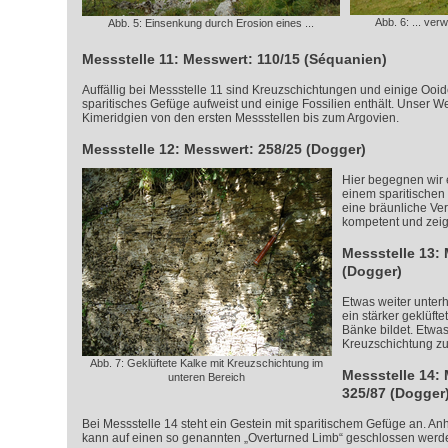
Abb. 6: ... ver
Abb. 5: Einsenkung durch Erosion eines ...
Messstelle 11: Messwert: 110/15 (Séquanien)
Auffällig bei Messstelle 11 sind Kreuzschichtungen und einige Ooid
sparitisches Gefüge aufweist und einige Fossilien enthält. Unser W
Kimeridgien von den ersten Messstellen bis zum Argovien.
Messstelle 12: Messwert: 258/25 (Dogger)
Hier begegnen wir 
einem sparitischen
eine bräunliche Verw
kompetent und zeig
Messstelle 13:
(Dogger)
Etwas weiter unterh
ein stärker geklüft
Bänke bildet. Etwas
Kreuzschichtung zu
Abb. 7: Geklüftete Kalke mit Kreuzschichtung im
Messstelle 14: 
unteren Bereich
325/87 (Dogger
Bei Messstelle 14 steht ein Gestein mit sparitischem Gefüge an. An
kann auf einen so genannten „Overturned Limb“ geschlossen werd