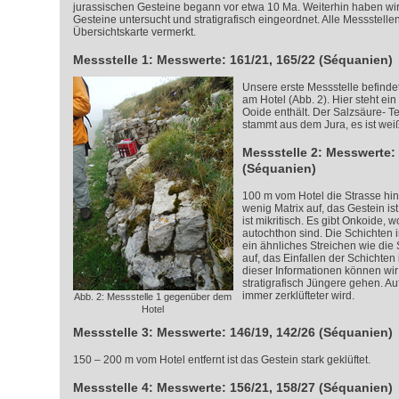
jurassischen Gesteine begann vor etwa 10 Ma. Weiterhin haben wir
Gesteine untersucht und stratigrafisch eingeordnet. Alle Messstelle
Übersichtskarte vermerkt.
Messstelle 1: Messwerte: 161/21, 165/22 (Séquanien)
Unsere erste Messstelle befindet
am Hotel (Abb. 2). Hier steht ein
Ooide enthält. Der Salzsäure- Tes
stammt aus dem Jura, es ist weiß
Messstelle 2: Messwerte: 
(Séquanien)
100 m vom Hotel die Strasse hin
wenig Matrix auf, das Gestein is
ist mikritisch. Es gibt Onkoide, w
autochthon sind. Die Schichten 
ein ähnliches Streichen wie die 
auf, das Einfallen der Schichten 
dieser Informationen können wir 
stratigrafisch Jüngere gehen. Auf
immer zerklüfteter wird.
Abb. 2: Messstelle 1 gegenüber dem
Hotel
Messstelle 3: Messwerte: 146/19, 142/26 (Séquanien)
150 – 200 m vom Hotel entfernt ist das Gestein stark geklüftet.
Messstelle 4: Messwerte: 156/21, 158/27 (Séquanien)