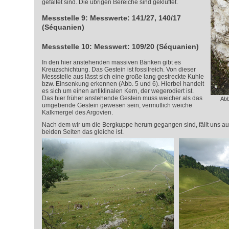
gefaltet sind. Die übrigen Bereiche sind geklüftet.
Messstelle 9: Messwerte: 141/27, 140/17
(Séquanien)
Messstelle 10: Messwert: 109/20 (Séquanien)
In den hier anstehenden massiven Bänken gibt es
Kreuzschichtung. Das Gestein ist fossilreich. Von dieser
Messstelle aus lässt sich eine große lang gestreckte Kuhle
bzw. Einsenkung erkennen (Abb. 5 und 6). Hierbei handelt
es sich um einen antiklinalen Kern, der wegerodiert ist.
Das hier früher anstehende Gestein muss weicher als das
Abb
umgebende Gestein gewesen sein, vermutlich weiche
Kalkmergel des Argovien.
Nach dem wir um die Bergkuppe herum gegangen sind, fällt uns auf
beiden Seiten das gleiche ist.