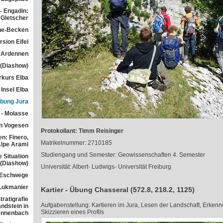
- Engadin:
Gletscher
he-Becken
sion Eifel
 Ardennen
 (Diashow)
rkurs Elba
Insel Elba
übung Jura
 - Molasse
n Vogesen
Protokollant: Timm Reisinger
n: Finero,
Matrikelnummer: 2710185
Alpe Arami
Studiengang und Semester: Geowissenschaften 4. Semester
e Situation
 (Diashow)
Universität: Albert- Ludwigs- Universität Freiburg
 Eschwege
Lukmanier
Kartier - Übung Chasseral (572.8, 218.2, 1125)
ratigrafie
Aufgabenstellung: Kartieren im Jura, Lesen der Landschaft, Erkenn
ndstein in
Skizzieren eines Profils
ennenbach