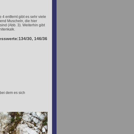
4 entfernt gibt es sehr viele
gend Muscheln, die hier
sind (Abb. 3). Weiterhin gibt
hitenkalk.
esswerte:134/30, 146/36
bei dem es sich