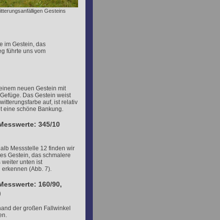
witterungsanfälligen Gesteins
e im Gestein, das
eg führte uns vom
einem neuen Gestein mit
 Gefüge. Das Gestein weist
itterungsfarbe auf, ist relativ
t eine schöne Bankung.
 Messwerte: 345/10
alb Messstelle 12 finden wir
etes Gestein, das schmalere
 weiter unten ist
 erkennen (Abb. 7).
Messwerte: 160/90,
)
hand der großen Fallwinkel
en.