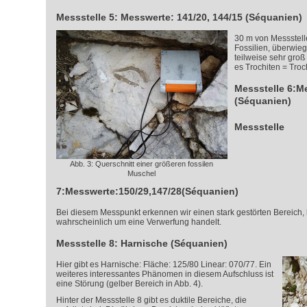
Messstelle 5: Messwerte: 141/20, 144/15 (Séquanien)
30 m von Messstelle 
Fossilien, überwie
teilweise sehr groß 
es Trochiten = Troc
Messstelle 6:M
(Séquanien)
Messstelle
Abb. 3: Querschnitt einer größeren fossilen
Muschel
7:Messwerte:150/29,147/28(Séquanien)
Bei diesem Messpunkt erkennen wir einen stark gestörten Bereich, 
wahrscheinlich um eine Verwerfung handelt.
Messstelle 8: Harnische (Séquanien)
Hier gibt es Harnische: Fläche: 125/80 Linear: 070/77. Ein
weiteres interessantes Phänomen in diesem Aufschluss ist
eine Störung (gelber Bereich in Abb. 4).
Hinter der Messstelle 8 gibt es duktile Bereiche, die