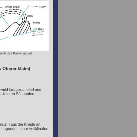
urch das Kartiergebiet
is Oberer Malm)
wirkt fast geschiefert und
dem Unteren Séquanien
estein aus der Kreide an.
 Liegenden einer Antiklinalen