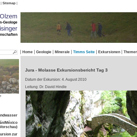
Sitemap
 Olzem
m-Geologe
singer
enschaften
Home
Geologie
Minerale
Timms Seite
Exkursionen
Theme
Jura - Molasse Exkursionsbericht Tag 3
Datum der Exkursion: 4. August 2010
Leitung: Dr. David Hindle
e
rundwasser
tán/México
(Vorschau)
ursion zur