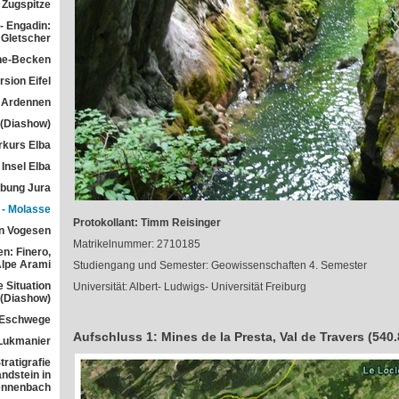
Zugspitze
- Engadin:
Gletscher
he-Becken
sion Eifel
 Ardennen
 (Diashow)
rkurs Elba
Insel Elba
übung Jura
 - Molasse
Protokollant: Timm Reisinger
n Vogesen
Matrikelnummer: 2710185
n: Finero,
Alpe Arami
Studiengang und Semester: Geowissenschaften 4. Semester
e Situation
Universität: Albert- Ludwigs- Universität Freiburg
 (Diashow)
 Eschwege
Aufschluss 1: Mines de la Presta, Val de Travers (540.
Lukmanier
ratigrafie
ndstein in
ennenbach