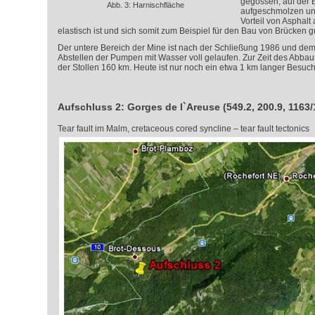
gegossen, auf der 
Abb. 3: Harnischfläche
aufgeschmolzen und
Vorteil von Asphalt a
elastisch ist und sich somit zum Beispiel für den Bau von Brücken gu
Der untere Bereich der Mine ist nach der Schließung 1986 und de
Abstellen der Pumpen mit Wasser voll gelaufen. Zur Zeit des Abba
der Stollen 160 km. Heute ist nur noch ein etwa 1 km langer Besuch
Aufschluss 2: Gorges de l`Areuse (549.2, 200.9, 1163/
Tear fault im Malm, cretaceous cored syncline
– tear fault tectonics