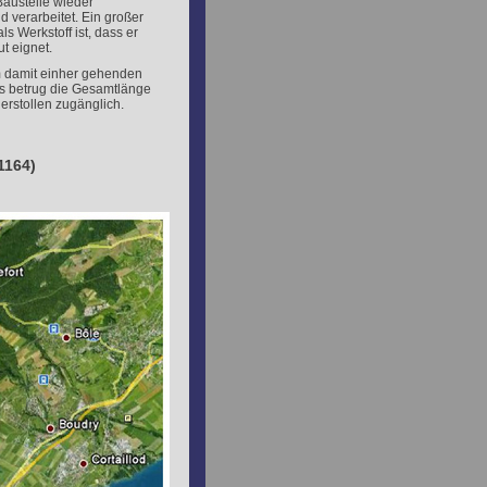
Baustelle wieder
 verarbeitet. Ein großer
ls Werkstoff ist, dass er
t eignet.
m damit einher gehenden
us betrug die Gesamtlänge
erstollen zugänglich.
1164)