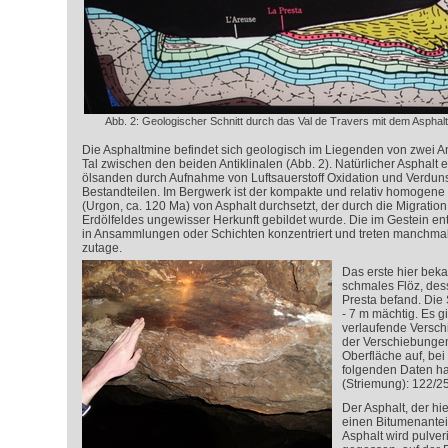
Abb. 2: Geologischer Schnitt durch das Val de Travers mit dem Asphal
Die Asphaltmine befindet sich geologisch im Liegenden von zwei Ant
Tal zwischen den beiden Antiklinalen (Abb. 2). Natürlicher Asphalt e
ölsanden durch Aufnahme von Luftsauerstoff Oxidation und Verdunst
Bestandteilen.
Im Bergwerk ist der kompakte und relativ homogene 
(Urgon, ca. 120 Ma) von Asphalt durchsetzt, der durch die Migration
Erdölfeldes ungewisser Herkunft gebildet wurde.
Die im Gestein en
in Ansammlungen oder Schichten konzentriert und treten manchmal
zutage.
Das erste hier bek
schmales Flöz, des
Presta befand. Die S
- 7 m mächtig. Es g
verlaufende Versch
der Verschiebungen
Oberfläche auf, bei
folgenden Daten han
(Striemung): 122/25
Der Asphalt, der hi
einen Bitumenantei
Asphalt wird pulver