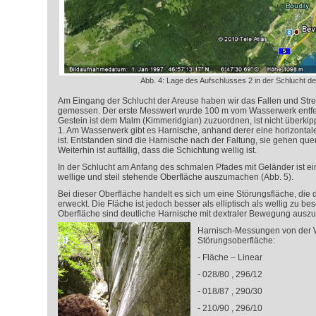
Abb. 4: Lage des Aufschlusses 2 in der Schlucht d
Am Eingang der Schlucht der Areuse haben wir das Fallen und Stre
gemessen. Der erste Messwert wurde 100 m vom Wasserwerk entf
Gestein ist dem Malm (Kimmeridgian) zuzuordnen, ist nicht überkippt
1. Am Wasserwerk gibt es Harnische, anhand derer eine horizon
ist. Entstanden sind die Harnische nach der Faltung, sie gehen que
Weiterhin ist auffällig, dass die Schichtung wellig ist.
In der Schlucht am Anfang des schmalen Pfades mit Geländer ist eine 
wellige und steil stehende Oberfläche auszumachen (Abb. 5).
Bei dieser Oberfläche handelt es sich um eine Störungsfläche, die
erweckt. Die Fläche ist jedoch besser als elliptisch als wellig zu be
Oberfläche sind deutliche Harnische mit dextraler Bewegung aus
Harnisch-Messungen von der W
Störungsoberfläche:
- Fläche – Linear
- 028/80 , 296/12
- 018/87 , 290/30
- 210/90 , 296/10