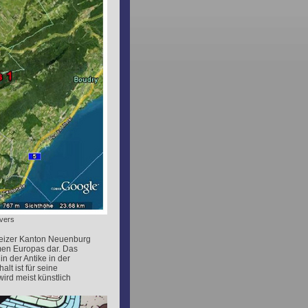
avers
hweizer Kanton Neuenburg
men Europas dar. Das
n der Antike in der
t ist für seine
ird meist künstlich