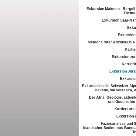
Exkursion Malenco - Bergell 
Thema 
Exkursion Saar-Na
Exkur
Exkursion
Meteor Crater Arizona/USA
Kartie
Exkursion zur 
Kartier
Exkursion Jura
Exkursio
Exkursion in die Schweizer Alpe
Baveno, Val Verzasca, 
Der Ätna: Geologie, aktuell
und Geschichte
Kartierkurs
Exkursion 
Faziesanalyse und St
klastischer Sedimente: Buntsa
T