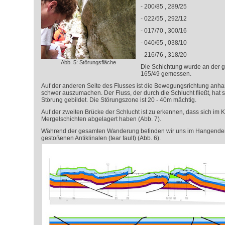
- 200/85 , 289/25
- 022/55 , 292/12
- 017/70 , 300/16
- 040/65 , 038/10
- 216/76 , 318/20
Abb. 5: Störungsfläche
Die Schichtung wurde an der gl
165/49 gemessen.
Auf der anderen Seite des Flusses ist die Bewegungsrichtung anha
schwer auszumachen. Der Fluss, der durch die Schlucht fließt, hat 
Störung gebildet. Die Störungszone ist 20 - 40m mächtig.
Auf der zweiten Brücke der Schlucht ist zu erkennen, dass sich im
Mergelschichten abgelagert haben (Abb. 7).
Während der gesamten Wanderung befinden wir uns im Hangenden 
gestoßenen Antiklinalen (tear fault) (Abb. 6).