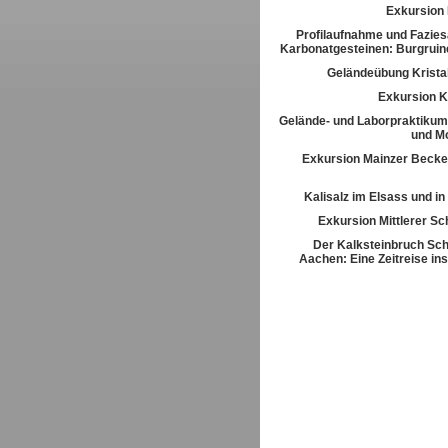
Exkursion
Profilaufnahme und Fazies
Karbonatgesteinen: Burgrui
Geländeübung Kristal
Exkursion K
Gelände- und Laborpraktikum
und M
Exkursion Mainzer Becke
Kalisalz im Elsass und i
Exkursion Mittlerer S
Der Kalksteinbruch Sch
Aachen: Eine Zeitreise ins