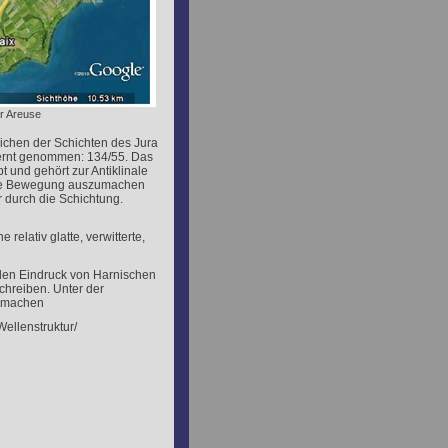
er Areuse
ichen der Schichten des Jura
ernt genommen: 134/55. Das
 und gehört zur Antiklinale
tale Bewegung auszumachen
r durch die Schichtung.
relativ glatte, verwitterte,
 den Eindruck von Harnischen
schreiben. Unter der
zumachen
ellenstruktur/