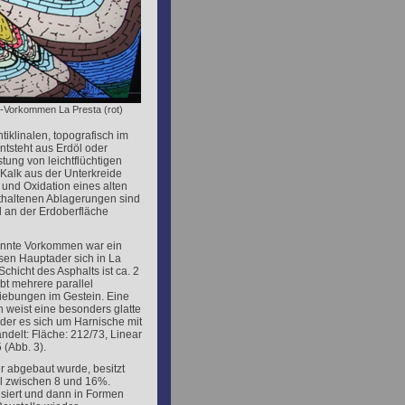
t-Vorkommen La Presta (rot)
iklinalen, topografisch im
ntsteht aus Erdöl
oder
ung von leichtflüchtigen
Kalk aus der Unterkreide
 und Oxidation eines alten
thaltenen Ablagerungen sind
 an der Erdoberfläche
annte Vorkommen war ein
sen Hauptader sich in La
chicht des Asphalts ist ca. 2
ibt mehrere parallel
iebungen im Gestein. Eine
 weist eine besonders glatte
 der es sich um Harnische mit
delt: Fläche: 212/73, Linear
 (Abb. 3).
er abgebaut wurde, besitzt
l zwischen 8 und 16%.
isiert und dann in Formen