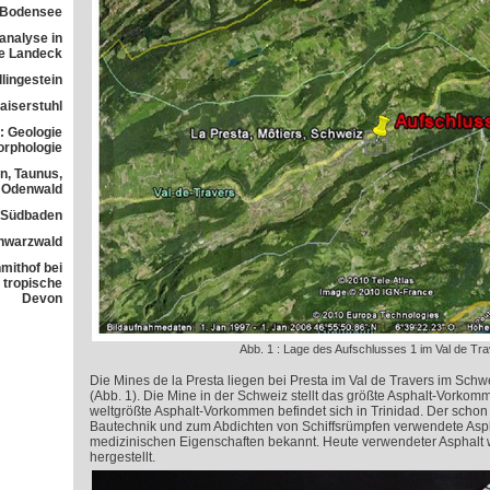
 Bodensee
analyse in
ne Landeck
lingestein
aiserstuhl
: Geologie
orphologie
n, Taunus,
Odenwald
n Südbaden
chwarzwald
mithof bei
 tropische
Devon
Abb. 1 : Lage des Aufschlusses 1 im Val de Tr
Die Mines de la Presta liegen bei Presta im Val de Travers im Sc
(Abb. 1).
Die Mine in der Schweiz stellt das größte Asphalt-Vorkom
weltgrößte Asphalt-Vorkommen befindet sich in Trinidad. Der schon i
Bautechnik und zum Abdichten von Schiffsrümpfen verwendete Asphal
medizinischen Eigenschaften bekannt. Heute verwendeter Asphalt w
hergestellt.