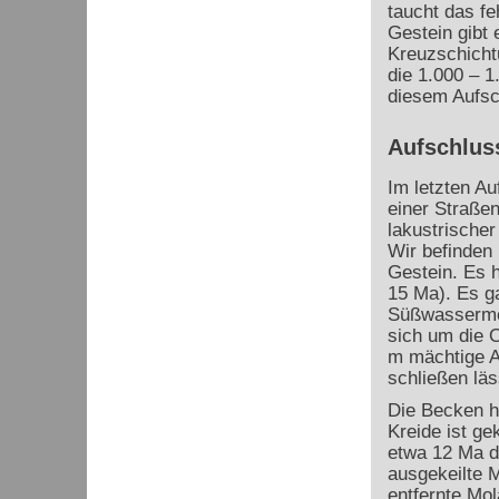
taucht das fe
Gestein gibt 
Kreuzschichtu
die 1.000 – 1
diesem Aufsc
Aufschluss 
Im letzten Au
einer Straßen
lakustrischer
Wir befinden
Gestein. Es 
15 Ma). Es g
Süßwassermol
sich um die 
m mächtige A
schließen läs
Die Becken ha
Kreide ist g
etwa 12 Ma d
ausgekeilte M
entfernte Mo