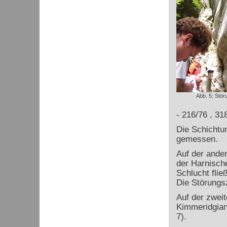
Abb. 5: Stör
- 216/76 , 31
Die Schichtun
gemessen.
Auf der ande
der Harnisch
Schlucht flie
Die Störungs
Auf der zweit
Kimmeridgian
7).