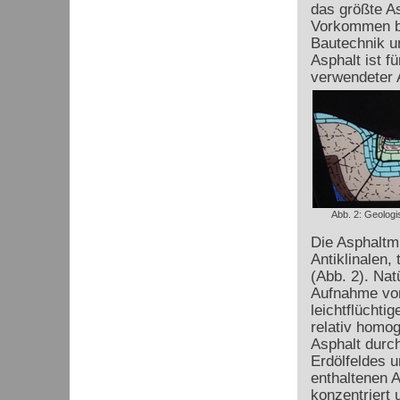
das größte A
Vorkommen bef
Bautechnik u
Asphalt ist f
verwendeter A
Abb. 2: Geologi
Die Asphaltm
Antiklinalen,
(Abb. 2). Nat
Aufnahme von
leichtflüchti
relativ homo
Asphalt durch
Erdölfeldes u
enthaltenen 
konzentriert