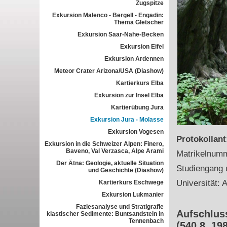
Zugspitze
Exkursion Malenco - Bergell - Engadin:
Thema Gletscher
Exkursion Saar-Nahe-Becken
Exkursion Eifel
Exkursion Ardennen
Meteor Crater Arizona/USA (Diashow)
Kartierkurs Elba
Exkursion zur Insel Elba
Kartierübung Jura
Exkursion Jura - Molasse
Exkursion Vogesen
Protokollan
Exkursion in die Schweizer Alpen: Finero,
Baveno, Val Verzasca, Alpe Arami
Matrikelnum
Der Ätna: Geologie, aktuelle Situation
Studiengang 
und Geschichte (Diashow)
Universität: 
Kartierkurs Eschwege
Exkursion Lukmanier
Faziesanalyse und Stratigrafie
Aufschluss
klastischer Sedimente: Buntsandstein in
Tennenbach
(540.8, 198