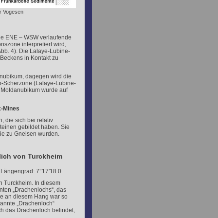
er Vogesen
ige ENE – WSW verlaufende
nszone interpretiert wird,
bb. 4). Die Lalaye-Lubine-
Beckens in Kontakt zu
anubikum, dagegen wird die
lip-Scherzone (Lalaye-Lubine-
s Moldanubikum wurde auf
x-Mines
 die sich bei relativ
teinen gebildet haben. Sie
 sie zu Gneisen wurden.
lich von Turckheim
 Längengrad: 7°17'18.0
on Turckheim. In diesem
nten „Drachenlochs“, das
ne an diesem Hang war so
enannte „Drachenloch“
ch das Drachenloch befindet,