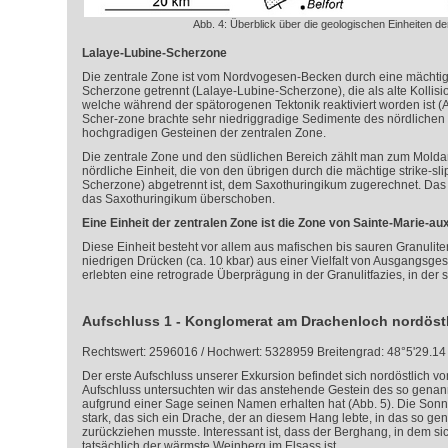
Abb. 4: Überblick über die geologischen Einheiten d
Lalaye-Lubine-Scherzone
Die zentrale Zone ist vom Nordvogesen-Becken durch eine mächt
Scherzone getrennt (Lalaye-Lubine-Scherzone), die als alte Kollisio
welche während der spätorogenen Tektonik reaktiviert worden ist (A
Scher-zone brachte sehr niedriggradige Sedimente des nördlichen 
hochgradigen Gesteinen der zentralen Zone.
Die zentrale Zone und den südlichen Bereich zählt man zum Mold
nördliche Einheit, die von den übrigen durch die mächtige strike-s
Scherzone) abgetrennt ist, dem Saxothuringikum zugerechnet. Da
das Saxothuringikum überschoben.
Eine Einheit der zentralen Zone ist die Zone von Sainte-Marie-au
Diese Einheit besteht vor allem aus mafischen bis sauren Granuliten,
niedrigen Drücken (ca. 10 kbar) aus einer Vielfalt von Ausgangsges
erlebten eine retrograde Überprägung in der Granulitfazies, in der
Aufschluss 1 - Konglomerat am Drachenloch nordöst
Rechtswert: 2596016 / Hochwert: 5328959 Breitengrad: 48°5'29.14
Der erste Aufschluss unserer Exkursion befindet sich nordöstlich v
Aufschluss untersuchten wir das anstehende Gestein des so genan
aufgrund einer Sage seinen Namen erhalten hat (Abb. 5). Die Son
stark, das sich ein Drache, der an diesem Hang lebte, in das so g
zurückziehen musste. Interessant ist, dass der Berghang, in dem si
tatsächlich der wärmste Weinberg im Elsass ist.