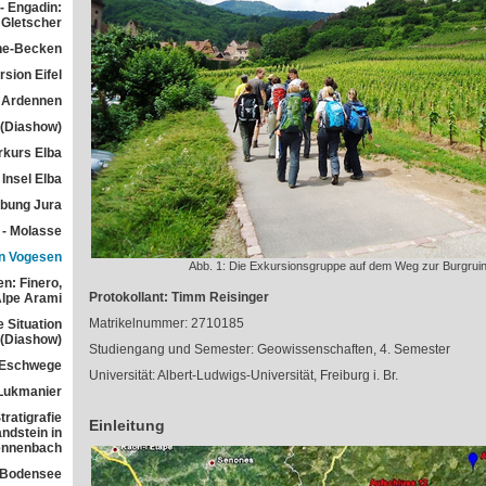
- Engadin:
Gletscher
he-Becken
sion Eifel
 Ardennen
 (Diashow)
rkurs Elba
Insel Elba
übung Jura
 - Molasse
n Vogesen
Abb. 1: Die Exkursionsgruppe auf dem Weg zur Burgrui
n: Finero,
Protokollant: Timm Reisinger
Alpe Arami
Matrikelnummer: 2710185
e Situation
 (Diashow)
Studiengang und Semester: Geowissenschaften, 4. Semester
 Eschwege
Universität: Albert-Ludwigs-Universität, Freiburg i. Br.
Lukmanier
ratigrafie
Einleitung
ndstein in
ennenbach
 Bodensee