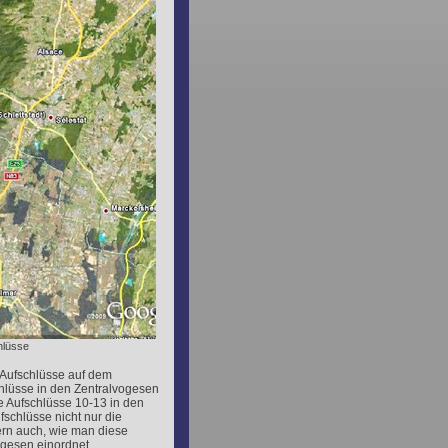
hlüsse
 Aufschlüsse auf dem
hlüsse in den Zentralvogesen
e Aufschlüsse 10-13 in den
schlüsse nicht nur die
rn auch, wie man diese
ogesen einordnet.