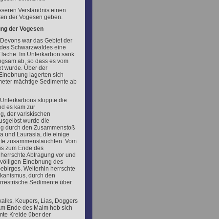
sseren Verständnis einen
iten der Vogesen geben.
ung der Vogesen
Devons war das Gebiet der
des Schwarzwaldes eine
läche. Im Unterkarbon sank
ngsam ab, so dass es vom
et wurde. Über der
Einebnung lagerten sich
meter mächtige Sedimente ab
Unterkarbons stoppte die
d es kam zur
g, der variskischen
usgelöst wurde die
ng durch den Zusammenstoß
 und Laurasia, die einige
nte zusammenstauchten. Vom
is zum Ende des
herrschte Abtragung vor und
t völligen Einebnung des
birges. Weiterhin herrschte
lkanismus, durch den
errestrische Sedimente über
alks, Keupers, Lias, Doggers
Am Ende des Malm hob sich
te Kreide über der