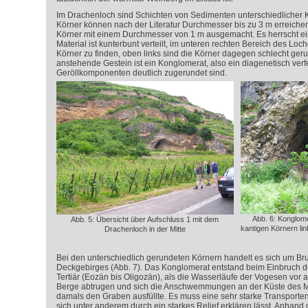
Im Drachenloch sind Schichten von Sedimenten unterschiedlicher 
Körner können nach der Literatur Durchmesser bis zu 3 m erreiche
Körner mit einem Durchmesser von 1 m ausgemacht. Es herrscht ein
Material ist kunterbunt verteilt, im unteren rechten Bereich des Loch
Körner zu finden, oben links sind die Körner dagegen schlecht geru
anstehende Gestein ist ein Konglomerat, also ein diagenetisch verfe
Geröllkomponenten deutlich zugerundet sind.
Abb. 6: Konglom
Abb. 5: Übersicht über Aufschluss 1 mit dem
kantigen Körnern li
Drachenloch in der Mitte
Bei den unterschiedlich gerundeten Körnern handelt es sich um B
Deckgebirges (Abb. 7). Das Konglomerat entstand beim Einbruch 
Tertiär (Eozän bis Oligozän), als die Wasserläufe der Vogesen vor 
Berge abtrugen und sich die Anschwemmungen an der Küste des M
damals den Graben ausfüllte. Es muss eine sehr starke Transporten
sich unter anderem durch ein starkes Relief erklären lässt. Anhand 