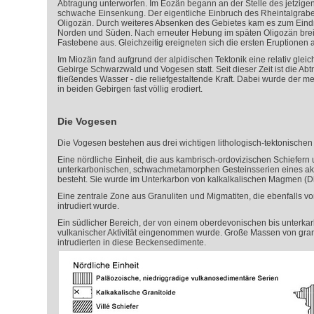
Abtragung unterworfen. Im Eozän begann an der Stelle des jetzig
schwache Einsenkung. Der eigentliche Einbruch des Rheintalgrabe
Oligozän. Durch weiteres Absenken des Gebietes kam es zum Eind
Norden und Süden. Nach erneuter Hebung im späten Oligozän breit
Fastebene aus. Gleichzeitig ereigneten sich die ersten Eruptionen 
Im Miozän fand aufgrund der alpidischen Tektonik eine relativ gl
Gebirge Schwarzwald und Vogesen statt. Seit dieser Zeit ist die Abt
fließendes Wasser - die reliefgestaltende Kraft. Dabei wurde der
in beiden Gebirgen fast völlig erodiert.
Die Vogesen
Die Vogesen bestehen aus drei wichtigen lithologisch-tektonischen 
Eine nördliche Einheit, die aus kambrisch-ordovizischen Schiefern
unterkarbonischen, schwachmetamorphen Gesteinsserien eines akt
besteht. Sie wurde im Unterkarbon von kalkalkalischen Magmen (Diori
Eine zentrale Zone aus Granuliten und Migmatiten, die ebenfalls v
intrudiert wurde.
Ein südlicher Bereich, der von einem oberdevonischen bis unterka
vulkanischer Aktivität eingenommen wurde. Große Massen von gran
intrudierten in diese Beckensedimente.