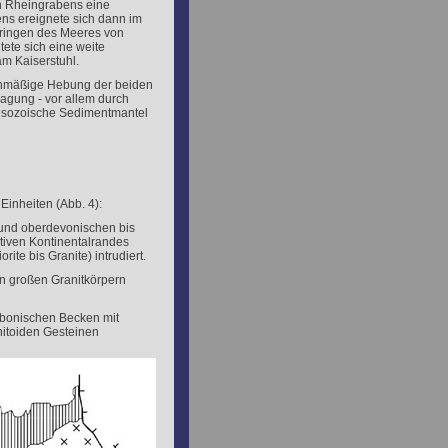
en Rheingrabens eine
ns ereignete sich dann im
ringen des Meeres von
ete sich eine weite
am Kaiserstuhl.
eichmäßige Hebung der beiden
ragung - vor allem durch
 mesozoische Sedimentmantel
Einheiten (Abb. 4):
 und oberdevonischen bis
iven Kontinentalrandes
te bis Granite) intrudiert.
on großen Granitkörpern
rbonischen Becken mit
itoiden Gesteinen