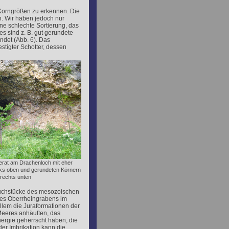
Korngrößen zu erkennen. Die
n. Wir haben jedoch nur
e schlechte Sortierung, das
es sind z. B. gut gerundete
ndet (Abb. 6). Das
stigter Schotter, dessen
erat am Drachenloch mit eher
nks oben und gerundeten Körnern
rechts unten
ruchstücke des mesozoischen
des Oberrheingrabens im
allem die Juraformationen der
eeres anhäuften, das
ergie geherrscht haben, die
der Imbrikation kann die