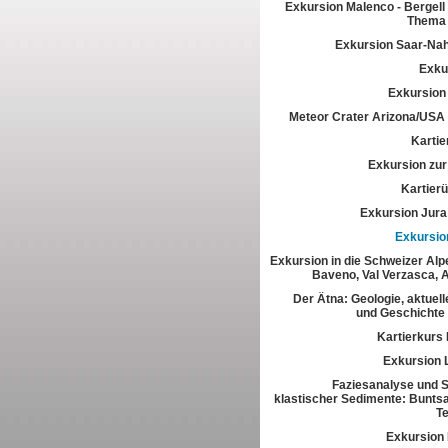
Exkursion Malenco - Bergell 
Thema 
Exkursion Saar-Na
Exkur
Exkursion
Meteor Crater Arizona/USA
Kartie
Exkursion zur 
Kartier
Exkursion Jura
Exkursio
Exkursion in die Schweizer Alpe
Baveno, Val Verzasca, 
Der Ätna: Geologie, aktuell
und Geschichte
Kartierkurs
Exkursion 
Faziesanalyse und St
klastischer Sedimente: Buntsa
T
Exkursion