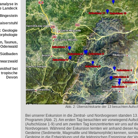
analyse in
ne Landeck
lingestein
aiserstuhl
: Geologie
orphologie
n, Taunus,
Odenwald
n Südbaden
chwarzwald
mithof bei
 tropische
Devon
Abb. 2: Übersichtskarte der 13 besuchten Aufsc
Bei unserer Exkursion in die Zentral- und Nordvogesen standen 13
Programm (Abb. 2). Am ersten Tag besuchten wir vorwiegend Aufsc
(Aufschlüsse 1-9) und am zweiten Tag konzentrierten wir uns auf di
Nordvogesen. Während der Exkursion lernten wir anhand dieser Auf
Gesteine (Sedimente, Magmatite und Metamorphite) kennen, sonde
Gesteine in die Entwicklung und die tektonischen Ereignisse der V