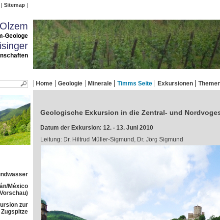
Sitemap
 Olzem
m-Geologe
singer
enschaften
Home
Geologie
Minerale
Timms Seite
Exkursionen
Theme
Geologische Exkursion in die Zentral- und Nordvoge
Datum der Exkursion: 12. - 13. Juni 2010
Leitung: Dr. Hiltrud Müller-Sigmund, Dr. Jörg Sigmund
rundwasser
tán/México
(Vorschau)
ursion zur
Zugspitze