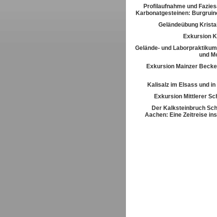
Profilaufnahme und Fazies
Karbonatgesteinen: Burgrui
Geländeübung Kristal
Exkursion K
Gelände- und Laborpraktikum
und M
Exkursion Mainzer Becke
Kalisalz im Elsass und i
Exkursion Mittlerer S
Der Kalksteinbruch Sch
Aachen: Eine Zeitreise ins