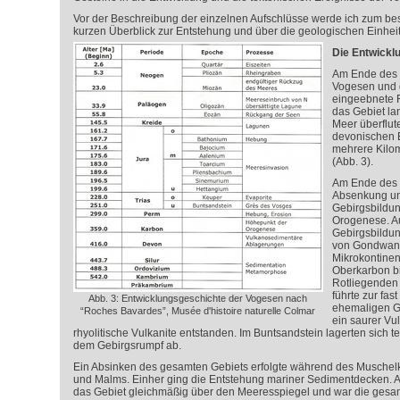
Vor der Beschreibung der einzelnen Aufschlüsse werde ich zum be
kurzen Überblick zur Entstehung und über die geologischen Einhe
Die Entwickl
Am Ende des 
Vogesen und 
eingeebnete F
das Gebiet la
Meer überflut
devonischen 
mehrere Kilo
(Abb. 3).
Am Ende des 
Absenkung un
Gebirgsbildun
Orogenese. A
Gebirgsbildu
von Gondwana
Mikrokontine
Oberkarbon b
Rotliegenden 
führte zur fas
Abb. 3: Entwicklungsgeschichte der Vogesen nach
ehemaligen Ge
“Roches Bavardes”, Musée d'histoire naturelle Colmar
ein saurer Vu
rhyolitische Vulkanite entstanden. Im Buntsandstein lagerten sich t
dem Gebirgsrumpf ab.
Ein Absinken des gesamten Gebiets erfolgte während des Muschelk
und Malms. Einher ging die Entstehung mariner Sedimentdecken. 
das Gebiet gleichmäßig über den Meeresspiegel und war die gesam