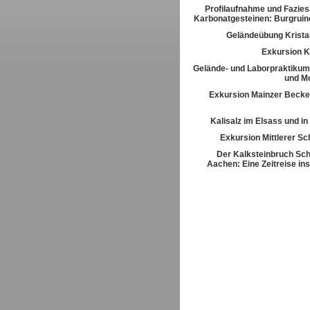
Profilaufnahme und Fazies
Karbonatgesteinen: Burgrui
Geländeübung Kristal
Exkursion K
Gelände- und Laborpraktikum
und M
Exkursion Mainzer Becke
Kalisalz im Elsass und i
Exkursion Mittlerer S
Der Kalksteinbruch Sch
Aachen: Eine Zeitreise ins