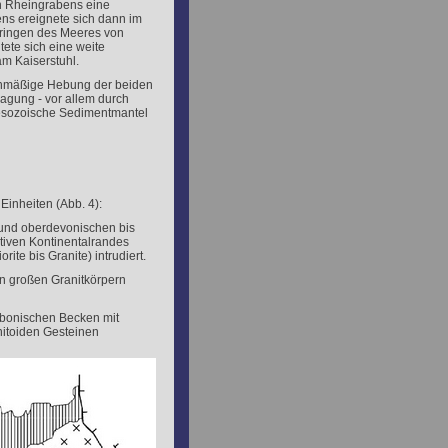
en Rheingrabens eine
ns ereignete sich dann im
ringen des Meeres von
ete sich eine weite
am Kaiserstuhl.
eichmäßige Hebung der beiden
ragung - vor allem durch
 mesozoische Sedimentmantel
Einheiten (Abb. 4):
 und oberdevonischen bis
iven Kontinentalrandes
te bis Granite) intrudiert.
on großen Granitkörpern
rbonischen Becken mit
itoiden Gesteinen