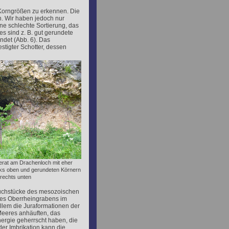
Korngrößen zu erkennen. Die
n. Wir haben jedoch nur
e schlechte Sortierung, das
es sind z. B. gut gerundete
ndet (Abb. 6). Das
stigter Schotter, dessen
erat am Drachenloch mit eher
nks oben und gerundeten Körnern
rechts unten
ruchstücke des mesozoischen
des Oberrheingrabens im
allem die Juraformationen der
eeres anhäuften, das
ergie geherrscht haben, die
der Imbrikation kann die