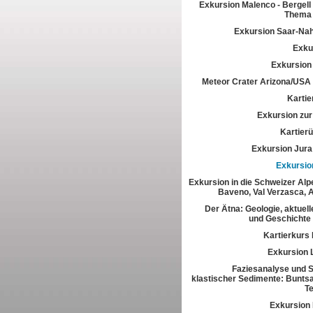
Exkursion Malenco - Bergell 
Thema 
Exkursion Saar-Na
Exkur
Exkursion
Meteor Crater Arizona/USA
Kartie
Exkursion zur 
Kartier
Exkursion Jura
Exkursio
Exkursion in die Schweizer Alpe
Baveno, Val Verzasca, 
Der Ätna: Geologie, aktuell
und Geschichte
Kartierkurs
Exkursion 
Faziesanalyse und St
klastischer Sedimente: Buntsa
T
Exkursion