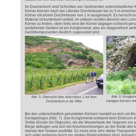
Im Drachenloch sind Schichten von Sedimenten unterschiedlicher 
Körner können nach der Literatur Durchmesser bis zu 3 m erreiche
Körner mit einem Durchmesser von 1 m ausgemacht. Es herrscht ein
Material ist kunterbunt verteilt, im unteren rechten Bereich des Loch
Körner zu finden, oben links sind die Körner dagegen schlecht geru
anstehende Gestein ist ein Konglomerat, also ein diagenetisch verfe
Geröllkomponenten deutlich zugerundet sind.
Abb. 6: Konglom
Abb. 5: Übersicht über Aufschluss 1 mit dem
kantigen Körnern li
Drachenloch in der Mitte
Bei den unterschiedlich gerundeten Körnern handelt es sich um B
Deckgebirges (Abb. 7). Das Konglomerat entstand beim Einbruch 
Tertiär (Eozän bis Oligozän), als die Wasserläufe der Vogesen vor 
Berge abtrugen und sich die Anschwemmungen an der Küste des M
damals den Graben ausfüllte. Es muss eine sehr starke Transporten
sich unter anderem durch ein starkes Relief erklären lässt. Anhand 