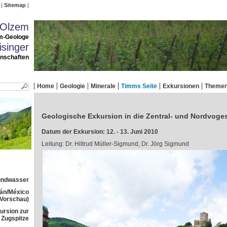
Sitemap
 Olzem
m-Geologe
singer
enschaften
Home
Geologie
Minerale
Timms Seite
Exkursionen
Theme
Geologische Exkursion in die Zentral- und Nordvoge
Datum der Exkursion: 12. - 13. Juni 2010
Leitung: Dr. Hiltrud Müller-Sigmund, Dr. Jörg Sigmund
rundwasser
tán/México
(Vorschau)
ursion zur
Zugspitze