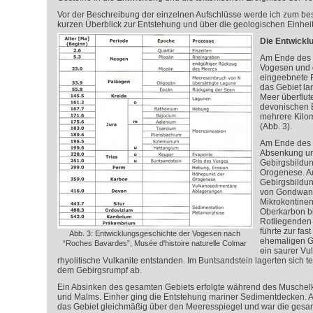
Vor der Beschreibung der einzelnen Aufschlüsse werde ich zum be
kurzen Überblick zur Entstehung und über die geologischen Einhe
Die Entwickl
Am Ende des 
Vogesen und 
eingeebnete F
das Gebiet la
Meer überflut
devonischen 
mehrere Kilo
(Abb. 3).
Am Ende des 
Absenkung un
Gebirgsbildun
Orogenese. A
Gebirgsbildu
von Gondwana
Mikrokontine
Oberkarbon b
Rotliegenden 
führte zur fas
Abb. 3: Entwicklungsgeschichte der Vogesen nach
ehemaligen Ge
“Roches Bavardes”, Musée d'histoire naturelle Colmar
ein saurer Vu
rhyolitische Vulkanite entstanden. Im Buntsandstein lagerten sich t
dem Gebirgsrumpf ab.
Ein Absinken des gesamten Gebiets erfolgte während des Muschelk
und Malms. Einher ging die Entstehung mariner Sedimentdecken. 
das Gebiet gleichmäßig über den Meeresspiegel und war die gesam