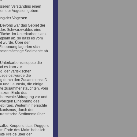
sseren Verständnis einen
iten der Vogesen geben.
ung der Vogesen
Devons war das Gebiet der
des Schwarzwaldes eine
läche. Im Unterkarbon sank
ngsam ab, so dass es vom
et wurde. Über der
Einebnung lagerten sich
meter mächtige Sedimente ab
Unterkarbons stoppte die
d es kam zur
g, der variskischen
usgelöst wurde die
ng durch den Zusammenstoß
 und Laurasia, die einige
nte zusammenstauchten. Vom
is zum Ende des
herrschte Abtragung vor und
t völligen Einebnung des
birges. Weiterhin herrschte
lkanismus, durch den
errestrische Sedimente über
alks, Keupers, Lias, Doggers
Am Ende des Malm hob sich
te Kreide über der