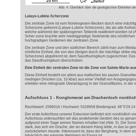
Abb. 4: Überblick über die geologischen Einheiten d
Lalaye-Lubine-Scherzone
Die zentrale Zone ist vom Nordvogesen-Becken durch eine mächt
Scherzone getrennt (Lalaye-Lubine-Scherzone), die als alte Kollisio
welche während der spätorogenen Tektonik reaktiviert worden ist (A
Scher-zone brachte sehr niedriggradige Sedimente des nördlichen 
hochgradigen Gesteinen der zentralen Zone.
Die zentrale Zone und den südlichen Bereich zählt man zum Mold
nördliche Einheit, die von den übrigen durch die mächtige strike-s
Scherzone) abgetrennt ist, dem Saxothuringikum zugerechnet. Da
das Saxothuringikum überschoben.
Eine Einheit der zentralen Zone ist die Zone von Sainte-Marie-au
Diese Einheit besteht vor allem aus mafischen bis sauren Granuliten,
niedrigen Drücken (ca. 10 kbar) aus einer Vielfalt von Ausgangsges
erlebten eine retrograde Überprägung in der Granulitfazies, in der
Aufschluss 1 - Konglomerat am Drachenloch nordöst
Rechtswert: 2596016 / Hochwert: 5328959 Breitengrad: 48°5'29.14
Der erste Aufschluss unserer Exkursion befindet sich nordöstlich v
Aufschluss untersuchten wir das anstehende Gestein des so genan
aufgrund einer Sage seinen Namen erhalten hat (Abb. 5). Die Son
stark, das sich ein Drache, der an diesem Hang lebte, in das so g
zurückziehen musste. Interessant ist, dass der Berghang, in dem si
tatsächlich der wärmste Weinberg im Elsass ist.