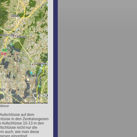
hlüsse
 Aufschlüsse auf dem
hlüsse in den Zentralvogesen
e Aufschlüsse 10-13 in den
schlüsse nicht nur die
rn auch, wie man diese
ogesen einordnet.