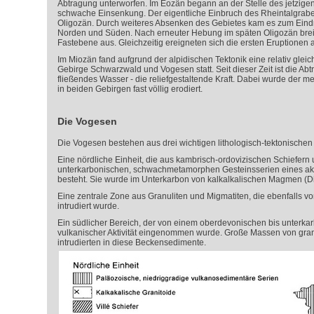
Abtragung unterworfen. Im Eozän begann an der Stelle des jetzig
schwache Einsenkung. Der eigentliche Einbruch des Rheintalgrabe
Oligozän. Durch weiteres Absenken des Gebietes kam es zum Eind
Norden und Süden. Nach erneuter Hebung im späten Oligozän breit
Fastebene aus. Gleichzeitig ereigneten sich die ersten Eruptionen 
Im Miozän fand aufgrund der alpidischen Tektonik eine relativ gl
Gebirge Schwarzwald und Vogesen statt. Seit dieser Zeit ist die Abt
fließendes Wasser - die reliefgestaltende Kraft. Dabei wurde der
in beiden Gebirgen fast völlig erodiert.
Die Vogesen
Die Vogesen bestehen aus drei wichtigen lithologisch-tektonischen 
Eine nördliche Einheit, die aus kambrisch-ordovizischen Schiefern
unterkarbonischen, schwachmetamorphen Gesteinsserien eines akt
besteht. Sie wurde im Unterkarbon von kalkalkalischen Magmen (Diori
Eine zentrale Zone aus Granuliten und Migmatiten, die ebenfalls v
intrudiert wurde.
Ein südlicher Bereich, der von einem oberdevonischen bis unterka
vulkanischer Aktivität eingenommen wurde. Große Massen von gran
intrudierten in diese Beckensedimente.