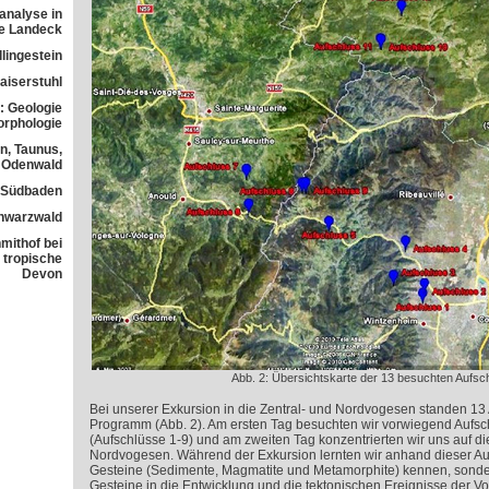
analyse in
ne Landeck
lingestein
aiserstuhl
: Geologie
orphologie
n, Taunus,
Odenwald
n Südbaden
chwarzwald
mithof bei
 tropische
Devon
Abb. 2: Übersichtskarte der 13 besuchten Aufsc
Bei unserer Exkursion in die Zentral- und Nordvogesen standen 13
Programm (Abb. 2). Am ersten Tag besuchten wir vorwiegend Aufsc
(Aufschlüsse 1-9) und am zweiten Tag konzentrierten wir uns auf di
Nordvogesen. Während der Exkursion lernten wir anhand dieser Auf
Gesteine (Sedimente, Magmatite und Metamorphite) kennen, sonde
Gesteine in die Entwicklung und die tektonischen Ereignisse der V