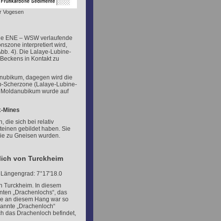
er Vogesen
ige ENE – WSW verlaufende
nszone interpretiert wird,
bb. 4). Die Lalaye-Lubine-
Beckens in Kontakt zu
anubikum, dagegen wird die
lip-Scherzone (Lalaye-Lubine-
s Moldanubikum wurde auf
x-Mines
 die sich bei relativ
teinen gebildet haben. Sie
 sie zu Gneisen wurden.
lich von Turckheim
 Längengrad: 7°17'18.0
on Turckheim. In diesem
nten „Drachenlochs“, das
ne an diesem Hang war so
enannte „Drachenloch“
ch das Drachenloch befindet,