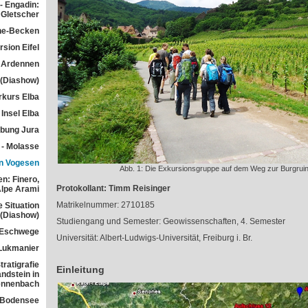
- Engadin:
Gletscher
he-Becken
sion Eifel
 Ardennen
 (Diashow)
rkurs Elba
Insel Elba
übung Jura
 - Molasse
n Vogesen
Abb. 1: Die Exkursionsgruppe auf dem Weg zur Burgrui
n: Finero,
Protokollant: Timm Reisinger
Alpe Arami
Matrikelnummer: 2710185
e Situation
 (Diashow)
Studiengang und Semester: Geowissenschaften, 4. Semester
 Eschwege
Universität: Albert-Ludwigs-Universität, Freiburg i. Br.
Lukmanier
ratigrafie
Einleitung
ndstein in
ennenbach
 Bodensee