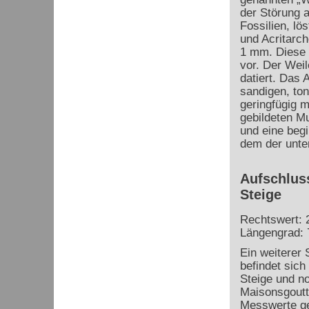
der Störung a
Fossilien, lö
und Acritarch
1 mm. Diese 
vor. Der Wei
datiert. Das
sandigen, to
geringfügig 
gebildeten Mu
und eine beg
dem der unte
Aufschluss
Steige
Rechtswert: 
Längengrad: 
Ein weiterer 
befindet sich
Steige und n
Maisonsgoutt
Messwerte g