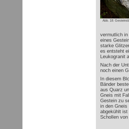
Abb. 18: Gesteinsb
vermutlich in 
eines Gestei
starke Glitze
es entsteht 
Leukogranit 
Nach der Unt
noch einen Ge
In diesem Bl
Bänder besteh
aus Quarz un
Gneis mit Fa
Gestein zu s
in den Gneis 
abgekühlt ist
Schollen von