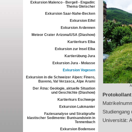
Exkursion Malenco - Bergell - Engadin:
Thema Gletscher
Exkursion Saar-Nahe-Becken
Exkursion Eifel
Exkursion Ardennen
Meteor Crater Arizona/USA (Diashow)
Kartierkurs Elba
Exkursion zur Insel Elba
Kartierübung Jura
Exkursion Jura - Molasse
Exkursion Vogesen
Exkursion in die Schweizer Alpen: Finero,
Baveno, Val Verzasca, Alpe Arami
A
Der Ätna: Geologie, aktuelle Situation
und Geschichte (Diashow)
Protokollan
Kartierkurs Eschwege
Matrikelnum
Exkursion Lukmanier
Studiengang 
Faziesanalyse und Stratigrafie
klastischer Sedimente: Buntsandstein in
Universität: A
Tennenbach
Exkursion Bodensee