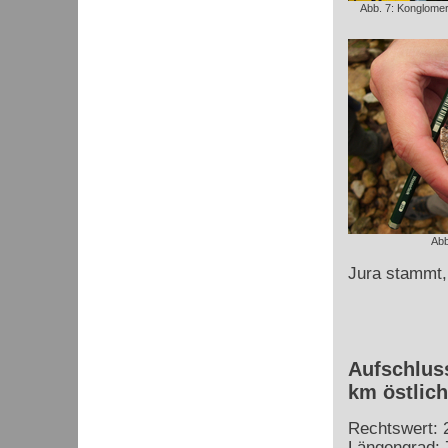
Abb. 7: Konglome
Abb
Jura stammt, 
Aufschluss
km östlic
Rechtswert: 
Längengrad: 