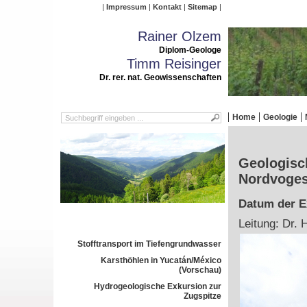
Impressum
Kontakt
Sitemap
Rainer Olzem
Diplom-Geologe
Timm Reisinger
Dr. rer. nat. Geowissenschaften
Home
Geologie
Geologisch
Nordvoge
Datum der Ex
Leitung: Dr. 
Stofftransport im Tiefengrundwasser
Karsthöhlen in Yucatán/México
(Vorschau)
Hydrogeologische Exkursion zur
Zugspitze