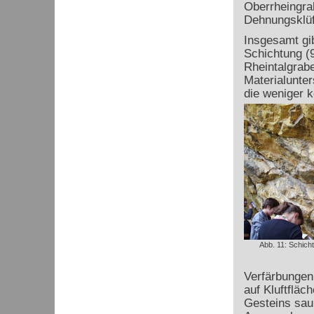
Oberrheingra
Dehnungsklüf
Insgesamt gib
Schichtung (
Rheintalgrabe
Materialunter
die weniger k
Abb. 11: Schich
Verfärbungen
auf Kluftfläch
Gesteins sau