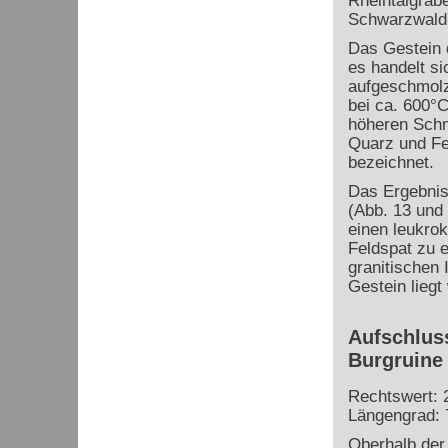
Rheintalgrab
Schwarzwald
Das Gestein 
es handelt si
aufgeschmolz
bei ca. 600°C
höheren Schm
Quarz und Fel
bezeichnet.
Das Ergebnis
(Abb. 13 und
einen leukro
Feldspat zu e
granitischen
Gestein liegt
Aufschluss
Burgruine
Rechtswert: 
Längengrad: 
Oberhalb der