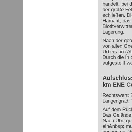
handelt, bei 
der große Fe
schließen. Di
Hämatit, das
Biotitverwitt
Lagerung.
Nach der geo
von allen Gn
Urbeis an (A
Durch die in 
aufgestellt w
Aufschluss
km ENE Co
Rechtswert: 
Längengrad: 
Auf dem Rück
Das Gelände i
Nach Überque
ein&nbsp; mu
genannten „We