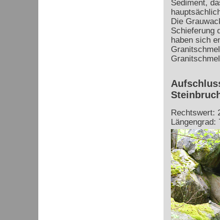
Sediment, das
hauptsächlic
Die Grauwacke
Schieferung d
haben sich e
Granitschmel
Granitschmel
Aufschlus
Steinbruc
Rechtswert: 
Längengrad: 