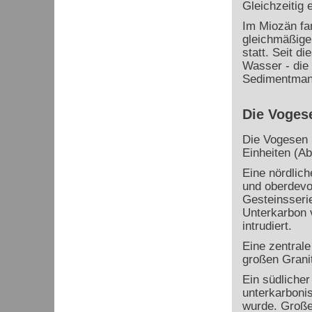
Gleichzeitig 
Im Miozän fan
gleichmäßige
statt. Seit di
Wasser - die 
Sedimentmante
Die Voges
Die Vogesen b
Einheiten (Ab
Eine nördlich
und oberdevo
Gesteinsserie
Unterkarbon 
intrudiert.
Eine zentrale
großen Granit
Ein südliche
unterkarboni
wurde. Große