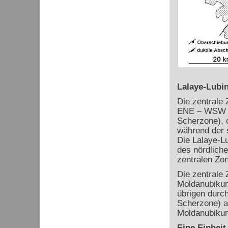
Lalaye-Lubi
Die zentrale
ENE – WSW ve
Scherzone), d
während der s
Die Lalaye-L
des nördlich
zentralen Zo
Die zentrale
Moldanubikum,
übrigen durch
Scherzone) a
Moldanubikum
Eine Einheit