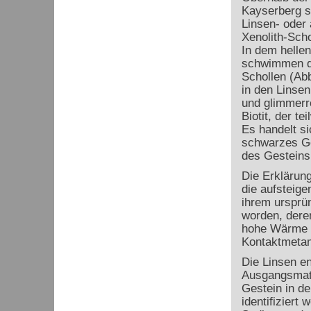
Kayserberg st
Linsen- oder
Xenolith-Scho
In dem hellen
schwimmen di
Schollen (Abb
in den Linsen
und glimmerre
Biotit, der tei
Es handelt si
schwarzes Ge
des Gesteins 
Die Erklärun
die aufsteig
ihrem ursprü
worden, dere
hohe Wärme d
Kontaktmeta
Die Linsen en
Ausgangsmate
Gestein in d
identifiziert 