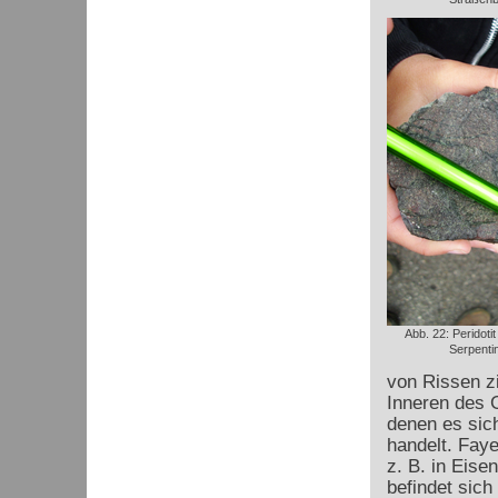
Abb. 22: Peridoti
Serpentin
von Rissen zi
Inneren des G
denen es sic
handelt. Faye
z. B. in Eis
befindet sich 