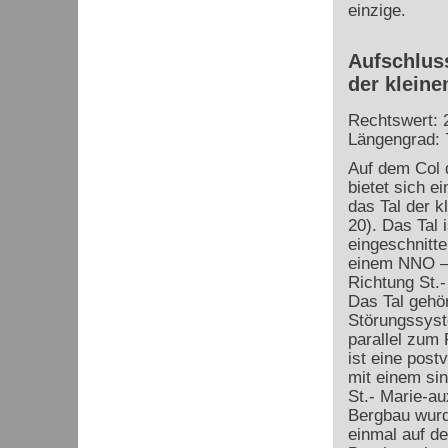
einzige.
Aufschluss
der kleine
Rechtswert: 
Längengrad: 
Auf dem Col 
bietet sich ei
das Tal der k
20). Das Tal 
eingeschnitte
einem NNO –
Richtung St.
Das Tal gehö
Störungssyst
parallel zum
ist eine
postv
mit einem sin
St.- Marie-a
Bergbau wurde
einmal auf de