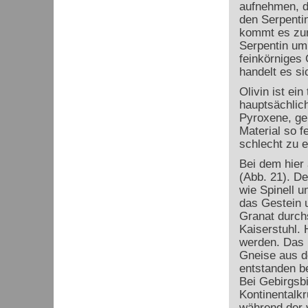
aufnehmen, da
den Serpenti
kommt es zur
Serpentin um 
feinkörniges 
handelt es s
Olivin ist ei
hauptsächlich
Pyroxene, ge
Material so f
schlecht zu 
Bei dem hier 
(Abb. 21). De
wie Spinell u
das Gestein 
Granat durch
Kaiserstuhl.
werden. Das 
Gneise aus d
entstanden be
Bei Gebirgsb
Kontinentalk
während der v