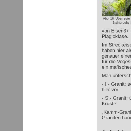
Abb. 16: Überreste
Steinbruchs
von Eisen
3+
Plagioklase.
Im Streckeise
haben hier al
genauer einen
für die Voge
ein mafische
Man untersch
- I - Granit: 
hier vor
- S - Granit
Kruste
„Kamm-Granit
Graniten hand