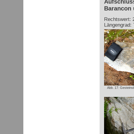
Aufschluss
Barancon 
Rechtswert: 
Längengrad: 
Abb. 17: Gesteinsb