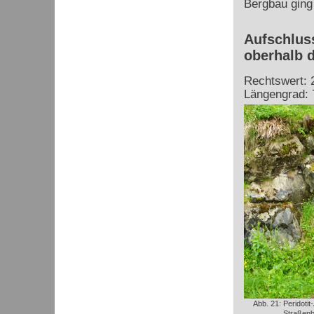
Bergbau ging 
Aufschluss
oberhalb d
Rechtswert: 
Längengrad: 
Abb. 21: Peridotit
Straßen