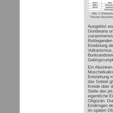
Abb. 3: Entwick
“Roches Bavardes”,
Ausgelöst wu
Gondwana und
zusammensta
Rotliegenden 
Einebnung de
Vulkanismus, 
Buntsandstei
Gebirgsrumpf
Ein Absinken
Muschelkalks
Entstehung m
das Gebiet g
Kreide über 
Stelle des j
eigentliche E
Oligozän. Du
Eindringen d
im späten Oli