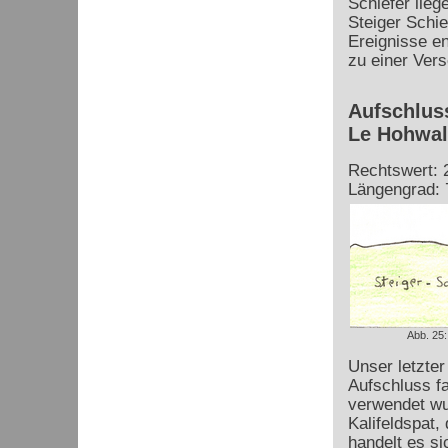
Schiefer lieg
Steiger Schie
Ereignisse e
zu einer Vers
Aufschlus
Le Hohwa
Rechtswert: 
Längengrad: 
Abb. 25:
Unser letzter
Aufschluss fa
verwendet wur
Kalifeldspat,
handelt es s