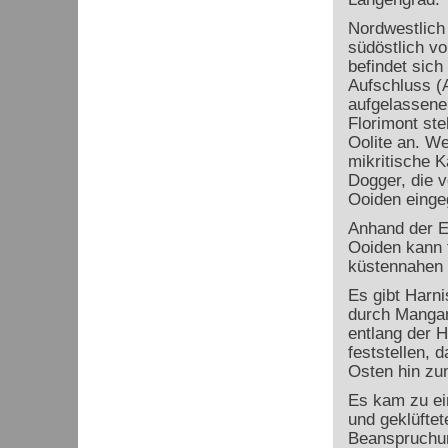
Nordwestlich
südöstlich vo
befindet sich
Aufschluss (
aufgelassene
Florimont st
Oolite an. Wei
mikritische 
Dogger, die 
Ooiden einge
Anhand der E
Ooiden kann 
küstennahen 
Es gibt Harni
durch Mangan
entlang der H
feststellen, 
Osten hin zum
Es kam zu ein
und geklüfte
Beanspruchun