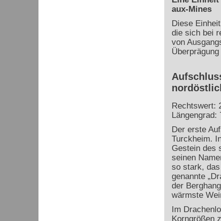
aux-Mines
Diese Einheit
die sich bei r
von Ausgangsg
Überprägung i
Aufschlus
nordöstli
Rechtswert: 
Längengrad: 
Der erste Auf
Turckheim. I
Gestein des 
seinen Namen
so stark, das
genannte „Dr
der Berghang,
wärmste Wein
Im Drachenlo
Korngrößen z