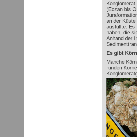
Konglomerat 
(Eozän bis Ol
Juraformatio
an der Küste
ausfüllte. Es
haben, die si
Anhand der Im
Sedimenttran
Es gibt Körn
Manche Körner
runden Körne
Konglomeratg