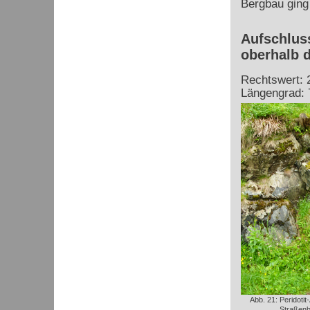
Bergbau ging 
Aufschluss
oberhalb d
Rechtswert: 
Längengrad: 
Abb. 21: Peridotit
Straßen