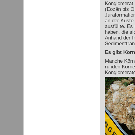
Konglomerat 
(Eozän bis Ol
Juraformatio
an der Küste
ausfüllte. Es
haben, die si
Anhand der Im
Sedimenttran
Es gibt Körn
Manche Körner
runden Körne
Konglomeratg