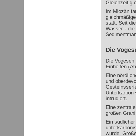
Gleichzeitig 
Im Miozän fan
gleichmäßige
statt. Seit di
Wasser - die 
Sedimentmante
Die Voges
Die Vogesen b
Einheiten (Ab
Eine nördlich
und oberdevo
Gesteinsserie
Unterkarbon 
intrudiert.
Eine zentrale
großen Granit
Ein südliche
unterkarboni
wurde. Große