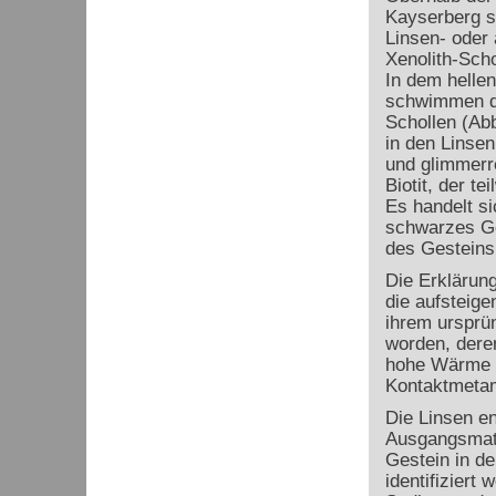
Kayserberg st
Linsen- oder
Xenolith-Scho
In dem hellen
schwimmen di
Schollen (Abb
in den Linsen
und glimmerre
Biotit, der tei
Es handelt si
schwarzes Ge
des Gesteins 
Die Erklärun
die aufsteig
ihrem ursprü
worden, dere
hohe Wärme d
Kontaktmeta
Die Linsen en
Ausgangsmate
Gestein in d
identifiziert 