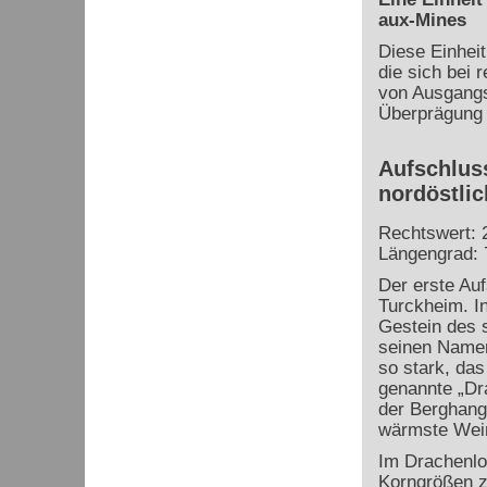
aux-Mines
Diese Einheit
die sich bei r
von Ausgangsg
Überprägung i
Aufschlus
nordöstli
Rechtswert: 
Längengrad: 
Der erste Auf
Turckheim. I
Gestein des 
seinen Namen
so stark, das
genannte „Dr
der Berghang,
wärmste Wein
Im Drachenlo
Korngrößen z