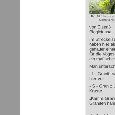
Abb. 16: Überreste
Steinbruchs
von Eisen
3+
Plagioklase.
Im Streckeise
haben hier al
genauer einen
für die Voge
ein mafische
Man untersch
- I - Granit: 
hier vor
- S - Granit
Kruste
„Kamm-Granit
Graniten hand