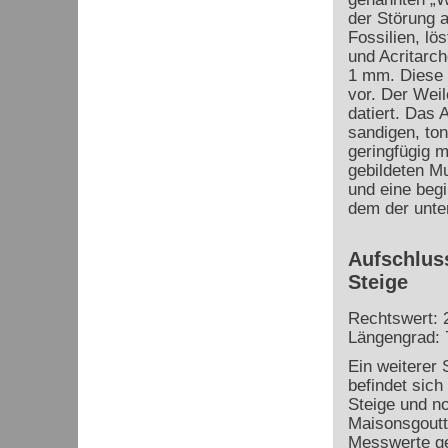
der Störung a
Fossilien, lö
und Acritarch
1 mm. Diese 
vor. Der Wei
datiert. Das
sandigen, to
geringfügig 
gebildeten Mu
und eine beg
dem der unte
Aufschluss
Steige
Rechtswert: 
Längengrad: 
Ein weiterer 
befindet sich
Steige und n
Maisonsgoutt
Messwerte g