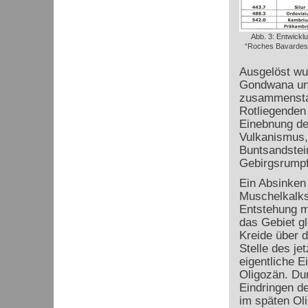
Abb. 3: Entwick
“Roches Bavardes”,
Ausgelöst wu
Gondwana und
zusammensta
Rotliegenden 
Einebnung de
Vulkanismus, 
Buntsandstei
Gebirgsrumpf
Ein Absinken
Muschelkalks
Entstehung m
das Gebiet g
Kreide über 
Stelle des j
eigentliche E
Oligozän. Du
Eindringen d
im späten Oli