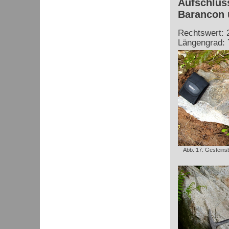
Aufschluss
Barancon 
Rechtswert: 
Längengrad: 
Abb. 17: Gesteinsb