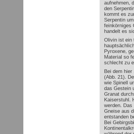
aufnehmen, da
den Serpenti
kommt es zur
Serpentin um 
feinkörniges 
handelt es s
Olivin ist ei
hauptsächlich
Pyroxene, ge
Material so f
schlecht zu 
Bei dem hier 
(Abb. 21). De
wie Spinell u
das Gestein 
Granat durch
Kaiserstuhl.
werden. Das 
Gneise aus d
entstanden be
Bei Gebirgsb
Kontinentalk
während der v