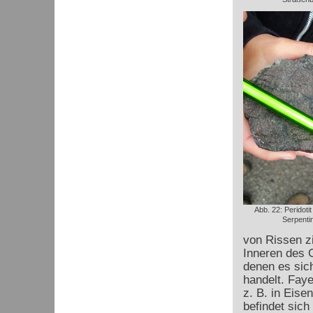
Abb. 22: Peridoti
Serpentin
von Rissen zi
Inneren des G
denen es sic
handelt. Faye
z. B. in Eis
befindet sich 