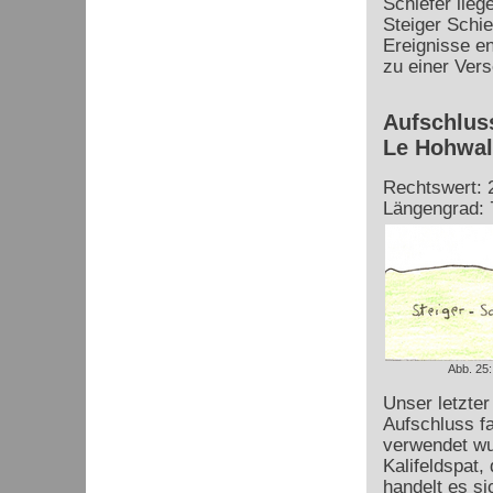
Schiefer lieg
Steiger Schie
Ereignisse e
zu einer Vers
Aufschlus
Le Hohwa
Rechtswert: 
Längengrad: 
Abb. 25:
Unser letzter
Aufschluss fa
verwendet wur
Kalifeldspat,
handelt es s