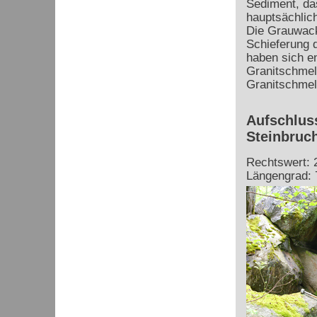
Sediment, das
hauptsächlic
Die Grauwacke
Schieferung d
haben sich e
Granitschmel
Granitschmel
Aufschlus
Steinbruc
Rechtswert: 
Längengrad: 