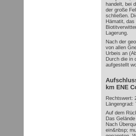
handelt, bei 
der große Fe
schließen. Di
Hämatit, das
Biotitverwitt
Lagerung.
Nach der geo
von allen Gn
Urbeis an (A
Durch die in 
aufgestellt w
Aufschluss
km ENE Co
Rechtswert: 
Längengrad: 
Auf dem Rück
Das Gelände i
Nach Überque
ein&nbsp; mu
genannten „We