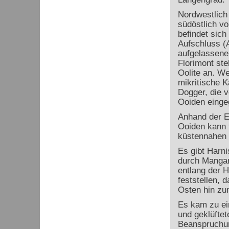
Nordwestlich
südöstlich vo
befindet sich
Aufschluss (
aufgelassene
Florimont st
Oolite an. Wei
mikritische 
Dogger, die 
Ooiden einge
Anhand der E
Ooiden kann 
küstennahen 
Es gibt Harni
durch Mangan
entlang der H
feststellen, 
Osten hin zum
Es kam zu ein
und geklüfte
Beanspruchun