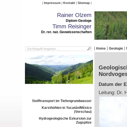
Impressum
Kontakt
Sitemap
Rainer Olzem
Diplom-Geologe
Timm Reisinger
Dr. rer. nat. Geowissenschaften
Home
Geologie
Geologisch
Nordvoge
Datum der Ex
Leitung: Dr. 
Stofftransport im Tiefengrundwasser
Karsthöhlen in Yucatán/México
(Vorschau)
Hydrogeologische Exkursion zur
Zugspitze