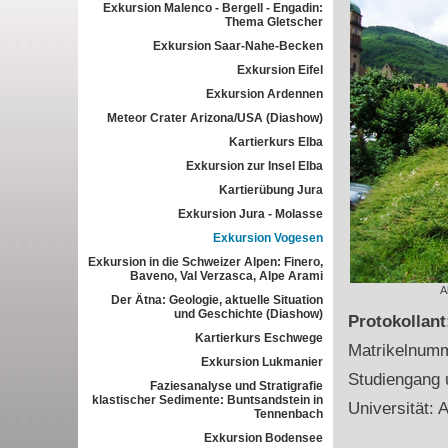
Exkursion Malenco - Bergell - Engadin:
Thema Gletscher
Exkursion Saar-Nahe-Becken
Exkursion Eifel
Exkursion Ardennen
Meteor Crater Arizona/USA (Diashow)
Kartierkurs Elba
Exkursion zur Insel Elba
Kartierübung Jura
Exkursion Jura - Molasse
Exkursion Vogesen
Exkursion in die Schweizer Alpen: Finero,
Baveno, Val Verzasca, Alpe Arami
A
Der Ätna: Geologie, aktuelle Situation
und Geschichte (Diashow)
Protokollan
Kartierkurs Eschwege
Matrikelnum
Exkursion Lukmanier
Studiengang 
Faziesanalyse und Stratigrafie
klastischer Sedimente: Buntsandstein in
Universität: A
Tennenbach
Exkursion Bodensee