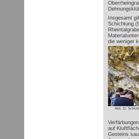
Oberrheingra
Dehnungsklüf
Insgesamt gib
Schichtung (
Rheintalgrabe
Materialunter
die weniger k
Abb. 11: Schich
Verfärbungen
auf Kluftfläch
Gesteins sau