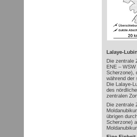
Lalaye-Lubi
Die zentrale
ENE – WSW ve
Scherzone), d
während der s
Die Lalaye-L
des nördlich
zentralen Zo
Die zentrale
Moldanubikum,
übrigen durch
Scherzone) a
Moldanubikum
Eine Einheit