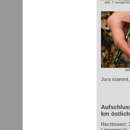
Abb. 7: Konglome
Abb
Jura stammt, 
Aufschluss
km östlic
Rechtswert: 
Längengrad: 