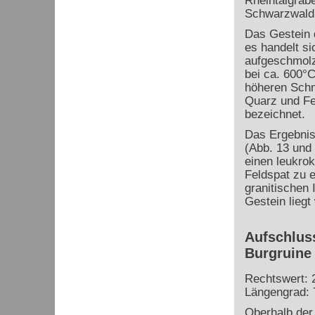
Rheintalgrab
Schwarzwald
Das Gestein 
es handelt si
aufgeschmolz
bei ca. 600°C
höheren Schm
Quarz und Fel
bezeichnet.
Das Ergebnis
(Abb. 13 und
einen leukro
Feldspat zu e
granitischen
Gestein liegt
Aufschluss
Burgruine
Rechtswert: 
Längengrad: 
Oberhalb der