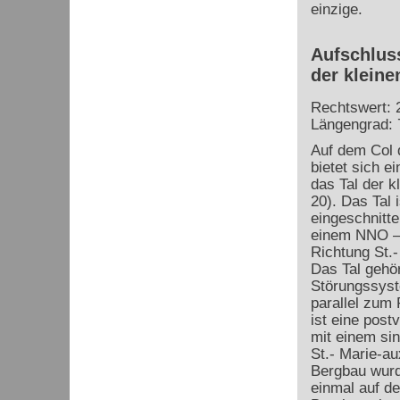
einzige.
Aufschluss
der kleine
Rechtswert: 
Längengrad: 
Auf dem Col 
bietet sich ei
das Tal der k
20). Das Tal 
eingeschnitte
einem NNO –
Richtung St.
Das Tal gehö
Störungssyst
parallel zum
ist eine
postv
mit einem sin
St.- Marie-a
Bergbau wurde
einmal auf de