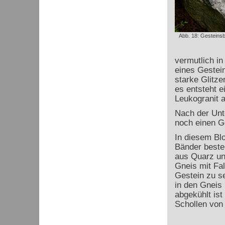
Abb. 18: Gesteinsb
vermutlich in 
eines Gestei
starke Glitze
es entsteht 
Leukogranit 
Nach der Unt
noch einen Ge
In diesem Bl
Bänder besteh
aus Quarz un
Gneis mit Fa
Gestein zu s
in den Gneis 
abgekühlt ist
Schollen von