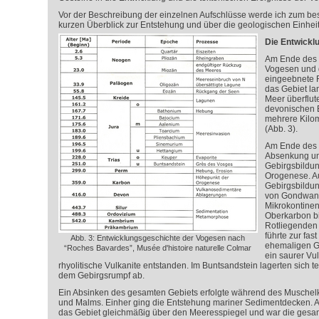
Vor der Beschreibung der einzelnen Aufschlüsse werde ich zum be
kurzen Überblick zur Entstehung und über die geologischen Einhe
Die Entwickl
Am Ende des 
Vogesen und 
eingeebnete F
das Gebiet la
Meer überflut
devonischen 
mehrere Kilo
(Abb. 3).
Am Ende des 
Absenkung un
Gebirgsbildun
Orogenese. A
Gebirgsbildu
von Gondwana
Mikrokontine
Oberkarbon b
Rotliegenden 
führte zur fas
Abb. 3: Entwicklungsgeschichte der Vogesen nach
ehemaligen Ge
“Roches Bavardes”, Musée d'histoire naturelle Colmar
ein saurer Vu
rhyolitische Vulkanite entstanden. Im Buntsandstein lagerten sich t
dem Gebirgsrumpf ab.
Ein Absinken des gesamten Gebiets erfolgte während des Muschelk
und Malms. Einher ging die Entstehung mariner Sedimentdecken. 
das Gebiet gleichmäßig über den Meeresspiegel und war die gesam