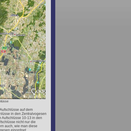
hlüsse
 Aufschlüsse auf dem
hlüsse in den Zentralvogesen
e Aufschlüsse 10-13 in den
schlüsse nicht nur die
rn auch, wie man diese
ogesen einordnet.