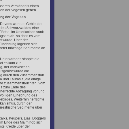
sseren Verständnis einen
iten der Vogesen geben.
ung der Vogesen
Devons war das Gebiet der
des Schwarzwaldes eine
läche. Im Unterkarbon sank
ngsam ab, so dass es vom
et wurde. Über der
Einebnung lagerten sich
meter mächtige Sedimente ab
Unterkarbons stoppte die
d es kam zur
g, der variskischen
usgelöst wurde die
ng durch den Zusammenstoß
 und Laurasia, die einige
nte zusammenstauchten. Vom
is zum Ende des
herrschte Abtragung vor und
t völligen Einebnung des
birges. Weiterhin herrschte
lkanismus, durch den
errestrische Sedimente über
alks, Keupers, Lias, Doggers
Am Ende des Malm hob sich
te Kreide über der