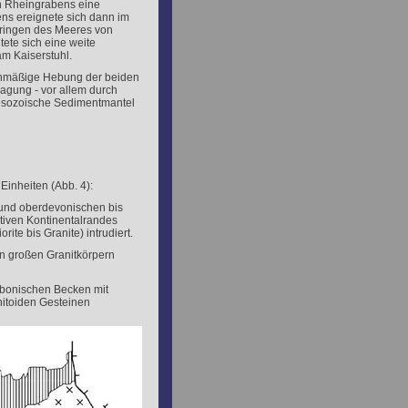
en Rheingrabens eine
ns ereignete sich dann im
ringen des Meeres von
ete sich eine weite
am Kaiserstuhl.
eichmäßige Hebung der beiden
ragung - vor allem durch
 mesozoische Sedimentmantel
Einheiten (Abb. 4):
 und oberdevonischen bis
iven Kontinentalrandes
te bis Granite) intrudiert.
on großen Granitkörpern
rbonischen Becken mit
itoiden Gesteinen