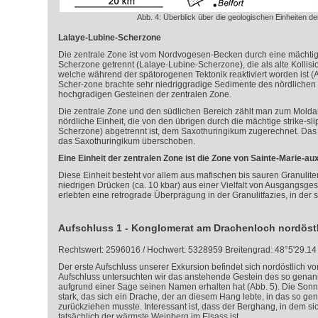
Abb. 4: Überblick über die geologischen Einheiten d
Lalaye-Lubine-Scherzone
Die zentrale Zone ist vom Nordvogesen-Becken durch eine mächt
Scherzone getrennt (Lalaye-Lubine-Scherzone), die als alte Kollisio
welche während der spätorogenen Tektonik reaktiviert worden ist (A
Scher-zone brachte sehr niedriggradige Sedimente des nördlichen 
hochgradigen Gesteinen der zentralen Zone.
Die zentrale Zone und den südlichen Bereich zählt man zum Mold
nördliche Einheit, die von den übrigen durch die mächtige strike-s
Scherzone) abgetrennt ist, dem Saxothuringikum zugerechnet. Da
das Saxothuringikum überschoben.
Eine Einheit der zentralen Zone ist die Zone von Sainte-Marie-au
Diese Einheit besteht vor allem aus mafischen bis sauren Granuliten,
niedrigen Drücken (ca. 10 kbar) aus einer Vielfalt von Ausgangsges
erlebten eine retrograde Überprägung in der Granulitfazies, in der
Aufschluss 1 - Konglomerat am Drachenloch nordöst
Rechtswert: 2596016 / Hochwert: 5328959 Breitengrad: 48°5'29.14
Der erste Aufschluss unserer Exkursion befindet sich nordöstlich v
Aufschluss untersuchten wir das anstehende Gestein des so genan
aufgrund einer Sage seinen Namen erhalten hat (Abb. 5). Die Son
stark, das sich ein Drache, der an diesem Hang lebte, in das so g
zurückziehen musste. Interessant ist, dass der Berghang, in dem si
tatsächlich der wärmste Weinberg im Elsass ist.