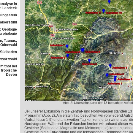
analyse in
ne Landeck
lingestein
aiserstuhl
: Geologie
orphologie
n, Taunus,
Odenwald
n Südbaden
chwarzwald
mithof bei
 tropische
Devon
Abb. 2: Übersichtskarte der 13 besuchten Aufsc
Bei unserer Exkursion in die Zentral- und Nordvogesen standen 13
Programm (Abb. 2). Am ersten Tag besuchten wir vorwiegend Aufsc
(Aufschlüsse 1-9) und am zweiten Tag konzentrierten wir uns auf di
Nordvogesen. Während der Exkursion lernten wir anhand dieser Auf
Gesteine (Sedimente, Magmatite und Metamorphite) kennen, sonde
Gesteine in die Entwicklung und die tektonischen Ereignisse der V