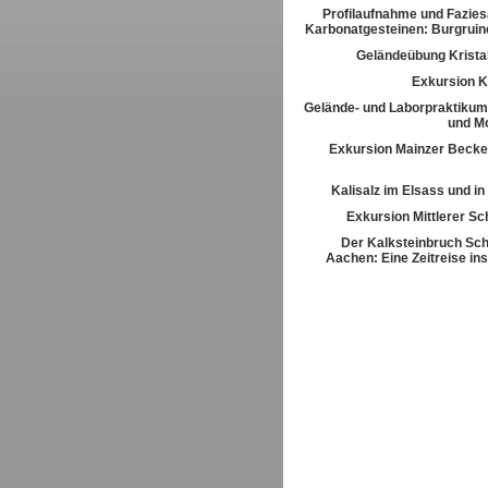
Profilaufnahme und Fazies
Karbonatgesteinen: Burgrui
Geländeübung Kristal
Exkursion K
Gelände- und Laborpraktikum
und M
Exkursion Mainzer Becke
Kalisalz im Elsass und i
Exkursion Mittlerer S
Der Kalksteinbruch Sch
Aachen: Eine Zeitreise ins