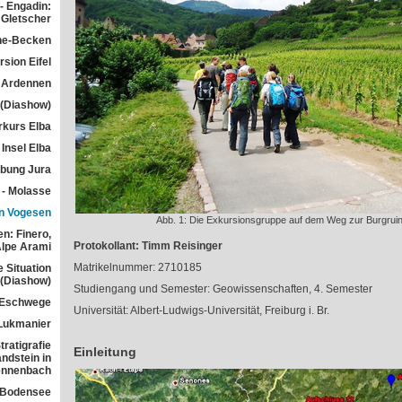
- Engadin:
Gletscher
he-Becken
sion Eifel
 Ardennen
 (Diashow)
rkurs Elba
Insel Elba
übung Jura
 - Molasse
n Vogesen
Abb. 1: Die Exkursionsgruppe auf dem Weg zur Burgrui
n: Finero,
Protokollant: Timm Reisinger
Alpe Arami
Matrikelnummer: 2710185
e Situation
 (Diashow)
Studiengang und Semester: Geowissenschaften, 4. Semester
 Eschwege
Universität: Albert-Ludwigs-Universität, Freiburg i. Br.
Lukmanier
ratigrafie
Einleitung
ndstein in
ennenbach
 Bodensee