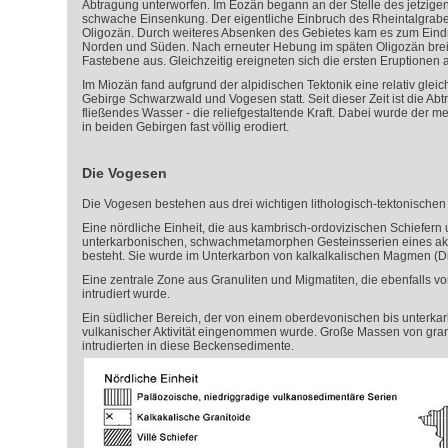
Abtragung unterworfen. Im Eozän begann an der Stelle des jetzig
schwache Einsenkung. Der eigentliche Einbruch des Rheintalgrabe
Oligozän. Durch weiteres Absenken des Gebietes kam es zum Eind
Norden und Süden. Nach erneuter Hebung im späten Oligozän breit
Fastebene aus. Gleichzeitig ereigneten sich die ersten Eruptionen 
Im Miozän fand aufgrund der alpidischen Tektonik eine relativ gl
Gebirge Schwarzwald und Vogesen statt. Seit dieser Zeit ist die Abt
fließendes Wasser - die reliefgestaltende Kraft. Dabei wurde der
in beiden Gebirgen fast völlig erodiert.
Die Vogesen
Die Vogesen bestehen aus drei wichtigen lithologisch-tektonischen 
Eine nördliche Einheit, die aus kambrisch-ordovizischen Schiefern
unterkarbonischen, schwachmetamorphen Gesteinsserien eines akt
besteht. Sie wurde im Unterkarbon von kalkalkalischen Magmen (Diori
Eine zentrale Zone aus Granuliten und Migmatiten, die ebenfalls v
intrudiert wurde.
Ein südlicher Bereich, der von einem oberdevonischen bis unterka
vulkanischer Aktivität eingenommen wurde. Große Massen von gran
intrudierten in diese Beckensedimente.