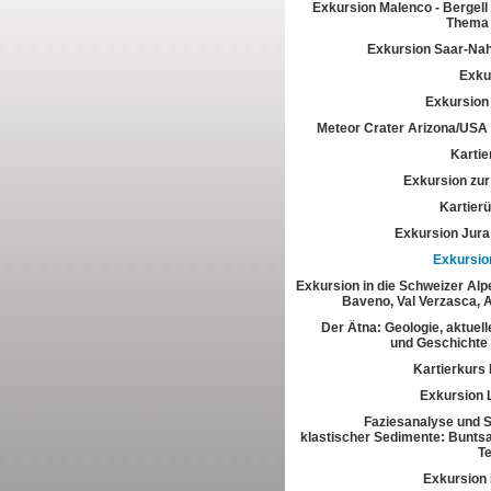
Exkursion Malenco - Bergell 
Thema 
Exkursion Saar-Na
Exkur
Exkursion
Meteor Crater Arizona/USA
Kartie
Exkursion zur 
Kartier
Exkursion Jura
Exkursio
Exkursion in die Schweizer Alpe
Baveno, Val Verzasca, 
Der Ätna: Geologie, aktuell
und Geschichte
Kartierkurs
Exkursion 
Faziesanalyse und St
klastischer Sedimente: Buntsa
T
Exkursion