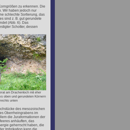
Korngrößen zu erkennen. Die
n. Wir haben jedoch nur
e schlechte Sortierung, das
es sind z. B. gut gerundete
ndet (Abb. 6). Das
stigter Schotter, dessen
erat am Drachenloch mit eher
nks oben und gerundeten Körnern
rechts unten
ruchstücke des mesozoischen
des Oberrheingrabens im
allem die Juraformationen der
eeres anhäuften, das
ergie geherrscht haben, die
der Imbrikation kann die