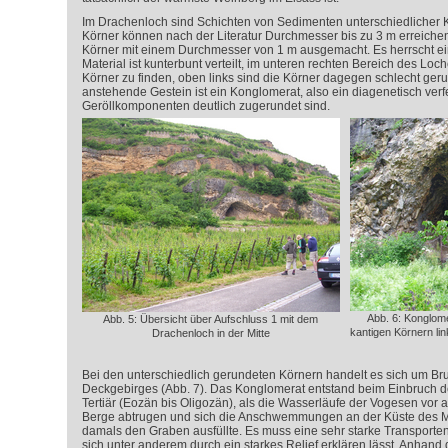
Im Drachenloch sind Schichten von Sedimenten unterschiedlicher 
Körner können nach der Literatur Durchmesser bis zu 3 m erreiche
Körner mit einem Durchmesser von 1 m ausgemacht. Es herrscht ein
Material ist kunterbunt verteilt, im unteren rechten Bereich des Loch
Körner zu finden, oben links sind die Körner dagegen schlecht geru
anstehende Gestein ist ein Konglomerat, also ein diagenetisch verfe
Geröllkomponenten deutlich zugerundet sind.
Abb. 6: Konglom
Abb. 5: Übersicht über Aufschluss 1 mit dem
kantigen Körnern li
Drachenloch in der Mitte
Bei den unterschiedlich gerundeten Körnern handelt es sich um B
Deckgebirges (Abb. 7). Das Konglomerat entstand beim Einbruch 
Tertiär (Eozän bis Oligozän), als die Wasserläufe der Vogesen vor 
Berge abtrugen und sich die Anschwemmungen an der Küste des M
damals den Graben ausfüllte. Es muss eine sehr starke Transporten
sich unter anderem durch ein starkes Relief erklären lässt. Anhand 