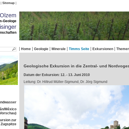
Sitemap
 Olzem
m-Geologe
singer
enschaften
Home
Geologie
Minerale
Timms Seite
Exkursionen
Theme
Geologische Exkursion in die Zentral- und Nordvoge
Datum der Exkursion: 12. - 13. Juni 2010
Leitung: Dr. Hiltrud Müller-Sigmund, Dr. Jörg Sigmund
rundwasser
tán/México
(Vorschau)
ursion zur
Zugspitze