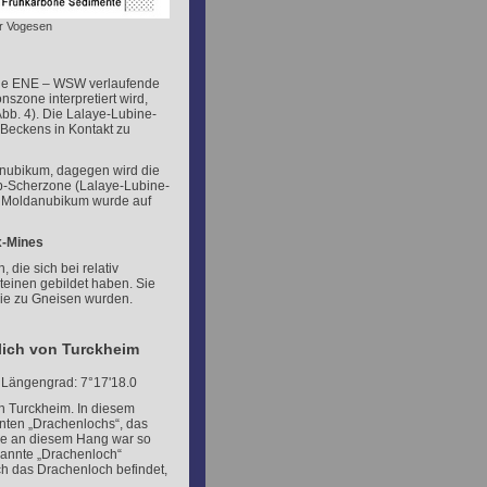
er Vogesen
ige ENE – WSW verlaufende
nszone interpretiert wird,
bb. 4). Die Lalaye-Lubine-
Beckens in Kontakt zu
anubikum, dagegen wird die
lip-Scherzone (Lalaye-Lubine-
s Moldanubikum wurde auf
x-Mines
 die sich bei relativ
teinen gebildet haben. Sie
 sie zu Gneisen wurden.
lich von Turckheim
 Längengrad: 7°17'18.0
on Turckheim. In diesem
nten „Drachenlochs“, das
ne an diesem Hang war so
enannte „Drachenloch“
ch das Drachenloch befindet,