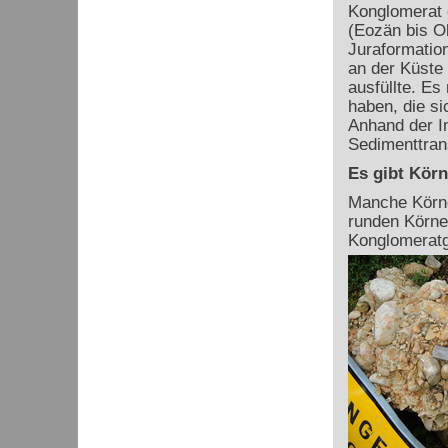
Konglomerat 
(Eozän bis Ol
Juraformatio
an der Küste
ausfüllte. Es
haben, die si
Anhand der Im
Sedimenttran
Es gibt Körn
Manche Körner
runden Körne
Konglomeratg