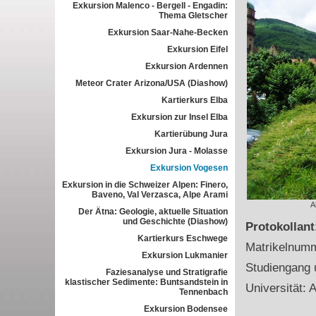
Exkursion Malenco - Bergell - Engadin:
Thema Gletscher
Exkursion Saar-Nahe-Becken
Exkursion Eifel
Exkursion Ardennen
Meteor Crater Arizona/USA (Diashow)
Kartierkurs Elba
Exkursion zur Insel Elba
Kartierübung Jura
Exkursion Jura - Molasse
Exkursion Vogesen
Exkursion in die Schweizer Alpen: Finero,
Baveno, Val Verzasca, Alpe Arami
A
Der Ätna: Geologie, aktuelle Situation
und Geschichte (Diashow)
Protokollan
Kartierkurs Eschwege
Matrikelnum
Exkursion Lukmanier
Studiengang 
Faziesanalyse und Stratigrafie
klastischer Sedimente: Buntsandstein in
Universität: A
Tennenbach
Exkursion Bodensee