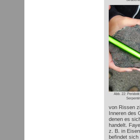
Abb. 22: Peridoti
Serpentin
von Rissen zi
Inneren des G
denen es sic
handelt. Faye
z. B. in Eis
befindet sich 