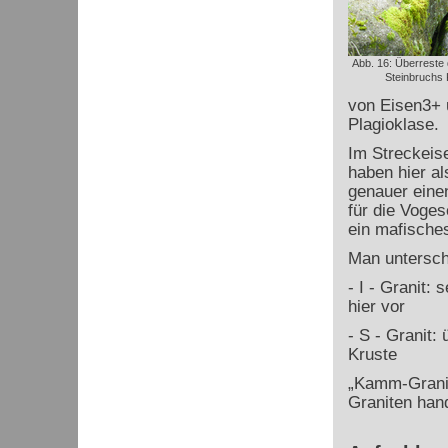
Abb. 16: Überreste
Steinbruchs
von Eisen
3+
Plagioklase.
Im Streckeise
haben hier al
genauer einen
für die Voge
ein mafische
Man untersch
- I - Granit: 
hier vor
- S - Granit
Kruste
„Kamm-Granit
Graniten hand