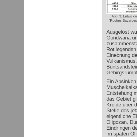
Abb. 3: Entwick
“Roches Bavardes”,
Ausgelöst wu
Gondwana und
zusammensta
Rotliegenden 
Einebnung de
Vulkanismus, 
Buntsandstei
Gebirgsrumpf
Ein Absinken
Muschelkalks
Entstehung m
das Gebiet g
Kreide über 
Stelle des j
eigentliche E
Oligozän. Du
Eindringen d
im späten Oli