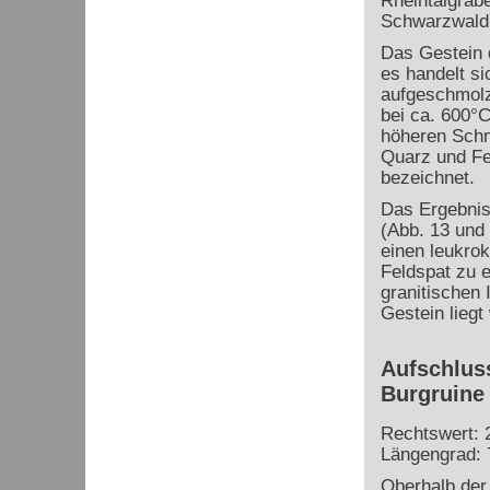
Rheintalgrab
Schwarzwald
Das Gestein 
es handelt si
aufgeschmolz
bei ca. 600°C
höheren Schm
Quarz und Fel
bezeichnet.
Das Ergebnis
(Abb. 13 und
einen leukro
Feldspat zu e
granitischen
Gestein liegt
Aufschluss
Burgruine
Rechtswert: 
Längengrad: 
Oberhalb der