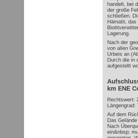
handelt, bei 
der große Fe
schließen. Di
Hämatit, das
Biotitverwitt
Lagerung.
Nach der geo
von allen Gn
Urbeis an (A
Durch die in 
aufgestellt w
Aufschluss
km ENE Co
Rechtswert: 
Längengrad: 
Auf dem Rück
Das Gelände i
Nach Überque
ein&nbsp; mu
genannten „We