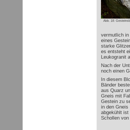
Abb. 18: Gesteinsb
vermutlich in 
eines Gestei
starke Glitze
es entsteht 
Leukogranit 
Nach der Unt
noch einen Ge
In diesem Bl
Bänder besteh
aus Quarz un
Gneis mit Fa
Gestein zu s
in den Gneis 
abgekühlt ist
Schollen von