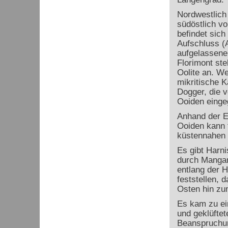
Nordwestlich
südöstlich vo
befindet sich
Aufschluss (
aufgelassene
Florimont st
Oolite an. Wei
mikritische 
Dogger, die 
Ooiden einge
Anhand der E
Ooiden kann 
küstennahen 
Es gibt Harni
durch Mangan
entlang der H
feststellen, 
Osten hin zum
Es kam zu ein
und geklüfte
Beanspruchun