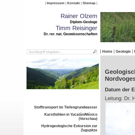
Impressum
Kontakt
Sitemap
Rainer Olzem
Diplom-Geologe
Timm Reisinger
Dr. rer. nat. Geowissenschaften
Home
Geologie
Geologisch
Nordvoge
Datum der Ex
Leitung: Dr. 
Stofftransport im Tiefengrundwasser
Karsthöhlen in Yucatán/México
(Vorschau)
Hydrogeologische Exkursion zur
Zugspitze