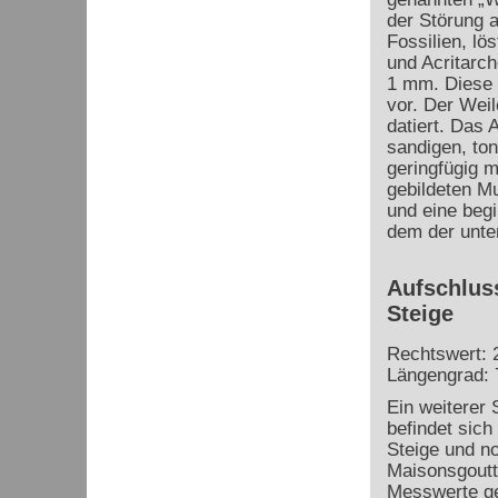
der Störung a
Fossilien, lö
und Acritarch
1 mm. Diese 
vor. Der Wei
datiert. Das
sandigen, to
geringfügig 
gebildeten Mu
und eine beg
dem der unte
Aufschluss
Steige
Rechtswert: 
Längengrad: 
Ein weiterer 
befindet sich
Steige und n
Maisonsgoutt
Messwerte g