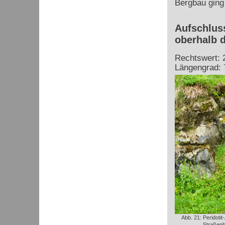
Bergbau ging 
Aufschluss
oberhalb d
Rechtswert: 
Längengrad: 
Abb. 21: Peridotit
Straßen