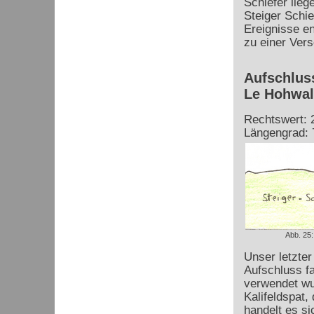
Schiefer lieg
Steiger Schie
Ereignisse e
zu einer Vers
Aufschlus
Le Hohwa
Rechtswert: 
Längengrad: 
Abb. 25:
Unser letzter
Aufschluss fa
verwendet wur
Kalifeldspat,
handelt es s