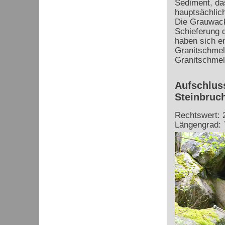
Sediment, das
hauptsächlic
Die Grauwacke
Schieferung d
haben sich e
Granitschmel
Granitschmel
Aufschlus
Steinbruc
Rechtswert: 
Längengrad: 