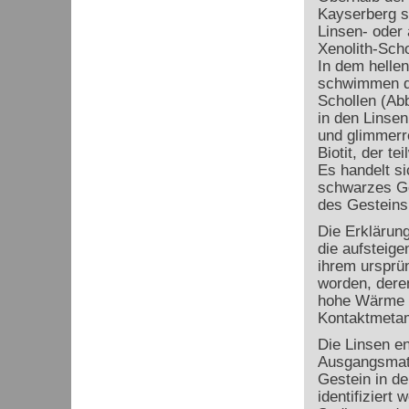
Kayserberg st
Linsen- oder
Xenolith-Scho
In dem hellen
schwimmen di
Schollen (Abb
in den Linsen
und glimmerre
Biotit, der tei
Es handelt si
schwarzes Ge
des Gesteins 
Die Erklärun
die aufsteig
ihrem ursprü
worden, dere
hohe Wärme d
Kontaktmeta
Die Linsen en
Ausgangsmate
Gestein in d
identifiziert 