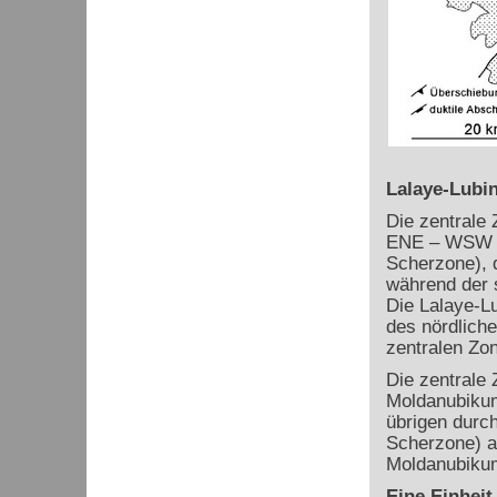
Lalaye-Lubi
Die zentrale
ENE – WSW ve
Scherzone), d
während der s
Die Lalaye-L
des nördlich
zentralen Zo
Die zentrale
Moldanubikum,
übrigen durch
Scherzone) a
Moldanubikum
Eine Einheit