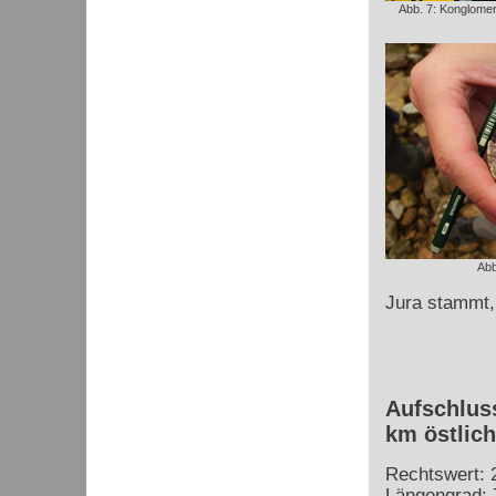
Abb. 7: Konglome
Abb
Jura stammt, 
Aufschluss
km östlic
Rechtswert: 
Längengrad: 