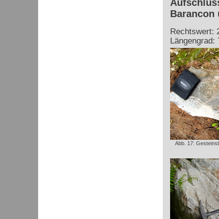
Aufschluss
Barancon 
Rechtswert: 
Längengrad: 
Abb. 17: Gesteinsb