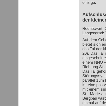
einzige.
Aufschluss
der kleine
Rechtswert: 
Längengrad: 
Auf dem Col 
bietet sich ei
das Tal der k
20). Das Tal 
eingeschnitte
einem NNO –
Richtung St.
Das Tal gehö
Störungssyst
parallel zum
ist eine
postv
mit einem sin
St.- Marie-a
Bergbau wurde
einmal auf de