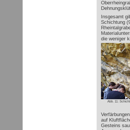
Oberrheingra
Dehnungsklüf
Insgesamt gib
Schichtung (
Rheintalgrabe
Materialunter
die weniger k
Abb. 11: Schich
Verfärbungen
auf Kluftfläch
Gesteins sau