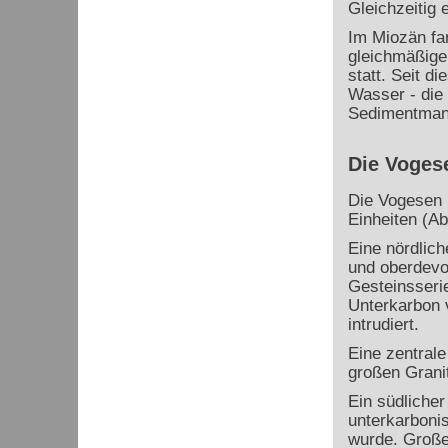
Gleichzeitig 
Im Miozän fan
gleichmäßige
statt. Seit di
Wasser - die 
Sedimentmante
Die Voges
Die Vogesen b
Einheiten (Ab
Eine nördlich
und oberdevo
Gesteinsserie
Unterkarbon 
intrudiert.
Eine zentrale
großen Granit
Ein südliche
unterkarboni
wurde. Große