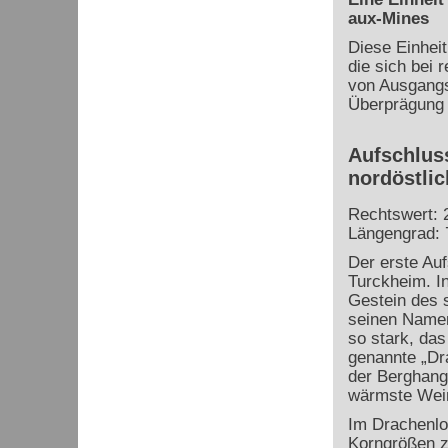
aux-Mines
Diese Einheit
die sich bei r
von Ausgangsg
Überprägung i
Aufschlus
nordöstli
Rechtswert: 
Längengrad: 
Der erste Auf
Turckheim. I
Gestein des 
seinen Namen
so stark, das
genannte „Dr
der Berghang,
wärmste Wein
Im Drachenlo
Korngrößen z