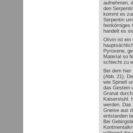
aufnehmen, da
den Serpenti
kommt es zur
Serpentin um 
feinkörniges 
handelt es s
Olivin ist ei
hauptsächlich
Pyroxene, ge
Material so f
schlecht zu 
Bei dem hier 
(Abb. 21). De
wie Spinell u
das Gestein 
Granat durch
Kaiserstuhl.
werden. Das 
Gneise aus d
entstanden be
Bei Gebirgsb
Kontinentalk
während der v