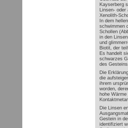
Kayserberg st
Linsen- oder
Xenolith-Scho
In dem hellen
schwimmen di
Schollen (Abb
in den Linsen
und glimmerre
Biotit, der tei
Es handelt si
schwarzes Ge
des Gesteins 
Die Erklärun
die aufsteig
ihrem ursprü
worden, dere
hohe Wärme d
Kontaktmeta
Die Linsen en
Ausgangsmate
Gestein in d
identifiziert 