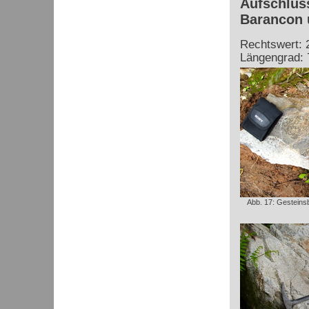
Aufschluss
Barancon 
Rechtswert: 
Längengrad: 
Abb. 17: Gesteinsb