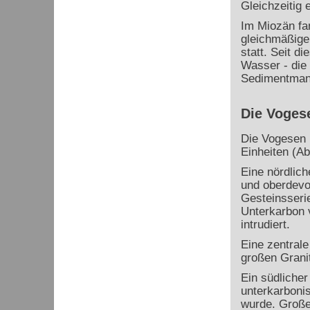
Gleichzeitig 
Im Miozän fan
gleichmäßige
statt. Seit di
Wasser - die 
Sedimentmante
Die Voges
Die Vogesen b
Einheiten (Ab
Eine nördlich
und oberdevo
Gesteinsserie
Unterkarbon 
intrudiert.
Eine zentrale
großen Granit
Ein südliche
unterkarboni
wurde. Große