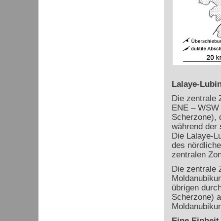
Lalaye-Lubi
Die zentrale
ENE – WSW ve
Scherzone), d
während der s
Die Lalaye-L
des nördlich
zentralen Zo
Die zentrale
Moldanubikum,
übrigen durch
Scherzone) a
Moldanubikum
Eine Einheit