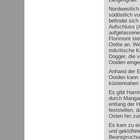
Nordwestlich
südöstlich vo
befindet sich
Aufschluss (
aufgelassene
Florimont st
Oolite an. Wei
mikritische 
Dogger, die 
Ooiden einge
Anhand der E
Ooiden kann 
küstennahen 
Es gibt Harni
durch Mangan
entlang der H
feststellen, 
Osten hin zum
Es kam zu ein
und geklüfte
Beanspruchun