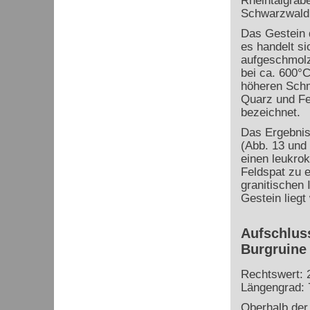
Rheintalgrab
Schwarzwald
Das Gestein 
es handelt si
aufgeschmolz
bei ca. 600°C
höheren Schm
Quarz und Fel
bezeichnet.
Das Ergebnis
(Abb. 13 und
einen leukro
Feldspat zu e
granitischen
Gestein liegt
Aufschluss
Burgruine
Rechtswert: 
Längengrad: 
Oberhalb der