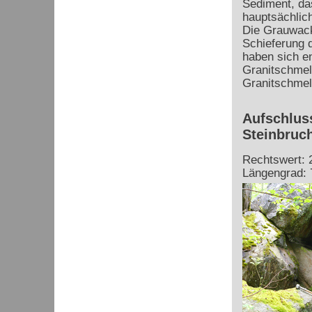
Sediment, das
hauptsächlic
Die Grauwacke
Schieferung d
haben sich e
Granitschmel
Granitschmel
Aufschlus
Steinbruc
Rechtswert: 
Längengrad: 