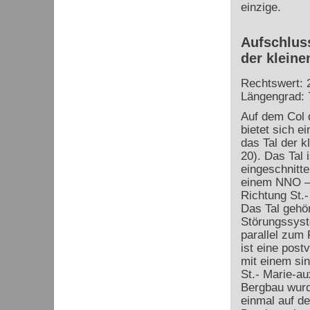
einzige.
Aufschluss
der kleine
Rechtswert: 
Längengrad: 
Auf dem Col 
bietet sich ei
das Tal der k
20). Das Tal 
eingeschnitte
einem NNO –
Richtung St.
Das Tal gehö
Störungssyst
parallel zum
ist eine
postv
mit einem sin
St.- Marie-a
Bergbau wurde
einmal auf de