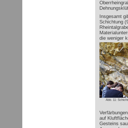
Oberrheingra
Dehnungsklüf
Insgesamt gib
Schichtung (
Rheintalgrabe
Materialunter
die weniger k
Abb. 11: Schich
Verfärbungen
auf Kluftfläch
Gesteins sau