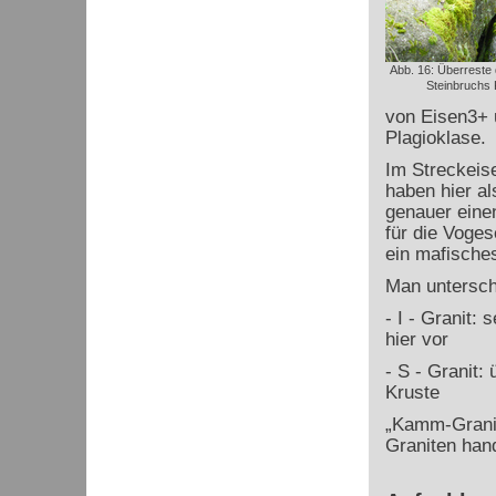
Abb. 16: Überreste
Steinbruchs
von Eisen
3+
Plagioklase.
Im Streckeise
haben hier al
genauer einen
für die Voge
ein mafische
Man untersch
- I - Granit: 
hier vor
- S - Granit
Kruste
„Kamm-Granit
Graniten hand