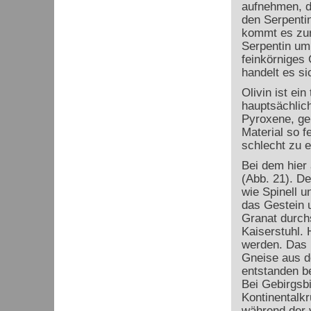
aufnehmen, da
den Serpenti
kommt es zur
Serpentin um 
feinkörniges 
handelt es s
Olivin ist ei
hauptsächlich
Pyroxene, ge
Material so f
schlecht zu 
Bei dem hier 
(Abb. 21). De
wie Spinell u
das Gestein 
Granat durch
Kaiserstuhl.
werden. Das 
Gneise aus d
entstanden be
Bei Gebirgsb
Kontinentalk
während der v