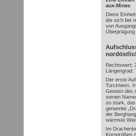
aux-Mines
Diese Einheit
die sich bei r
von Ausgangsg
Überprägung i
Aufschlus
nordöstli
Rechtswert: 
Längengrad: 
Der erste Auf
Turckheim. I
Gestein des 
seinen Namen
so stark, das
genannte „Dr
der Berghang,
wärmste Wein
Im Drachenlo
Korngrößen z