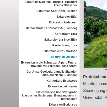
Exkursion Malenco - Bergell - Engadin:
Thema Gletscher
Exkursion Saar-Nahe-Becken
Exkursion Eifel
Exkursion Ardennen
Meteor Crater Arizona/USA (Diashow)
Kartierkurs Elba
Exkursion zur Insel Elba
Kartierübung Jura
Exkursion Jura - Molasse
Exkursion Vogesen
Exkursion in die Schweizer Alpen: Finero,
Baveno, Val Verzasca, Alpe Arami
A
Der Ätna: Geologie, aktuelle Situation
und Geschichte (Diashow)
Protokollan
Kartierkurs Eschwege
Matrikelnum
Exkursion Lukmanier
Studiengang 
Faziesanalyse und Stratigrafie
klastischer Sedimente: Buntsandstein in
Universität: A
Tennenbach
Exkursion Bodensee