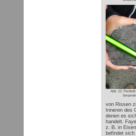
Abb. 22: Peridoti
Serpentin
von Rissen zi
Inneren des G
denen es sic
handelt. Faye
z. B. in Eis
befindet sich 