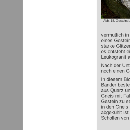
Abb. 18: Gesteinsb
vermutlich in 
eines Gestei
starke Glitze
es entsteht 
Leukogranit 
Nach der Unt
noch einen Ge
In diesem Bl
Bänder besteh
aus Quarz un
Gneis mit Fa
Gestein zu s
in den Gneis 
abgekühlt ist
Schollen von