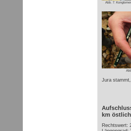
Abb. 7: Konglome
Abb
Jura stammt, 
Aufschluss
km östlic
Rechtswert: 
Längengrad: 