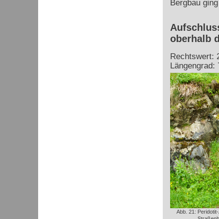
Bergbau ging 
Aufschluss
oberhalb d
Rechtswert: 
Längengrad: 
Abb. 21: Peridotit
Straßen