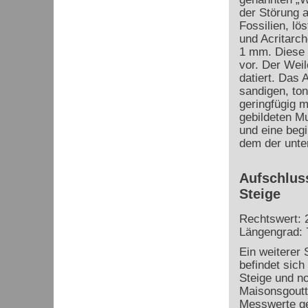
der Störung a
Fossilien, lö
und Acritarch
1 mm. Diese 
vor. Der Wei
datiert. Das
sandigen, to
geringfügig 
gebildeten Mu
und eine beg
dem der unte
Aufschluss
Steige
Rechtswert: 
Längengrad: 
Ein weiterer 
befindet sich
Steige und n
Maisonsgoutt
Messwerte g