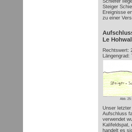
Schiefer lieg
Steiger Schie
Ereignisse e
zu einer Vers
Aufschlus
Le Hohwa
Rechtswert: 
Längengrad: 
Abb. 25:
Unser letzter
Aufschluss fa
verwendet wur
Kalifeldspat,
handelt es s