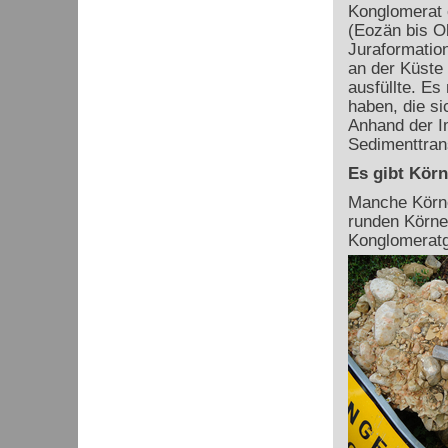
Konglomerat 
(Eozän bis Ol
Juraformatio
an der Küste
ausfüllte. Es
haben, die si
Anhand der Im
Sedimenttran
Es gibt Körn
Manche Körner
runden Körne
Konglomeratg