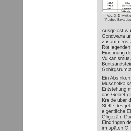
Abb. 3: Entwick
“Roches Bavardes”,
Ausgelöst wu
Gondwana und
zusammensta
Rotliegenden 
Einebnung de
Vulkanismus, 
Buntsandstei
Gebirgsrumpf
Ein Absinken
Muschelkalks
Entstehung m
das Gebiet g
Kreide über 
Stelle des j
eigentliche E
Oligozän. Du
Eindringen d
im späten Oli