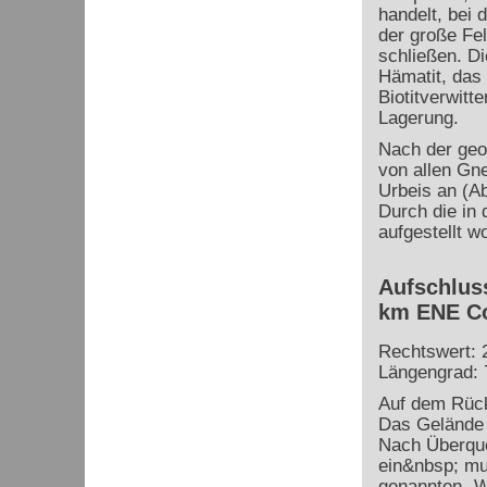
handelt, bei 
der große Fe
schließen. Di
Hämatit, das
Biotitverwitt
Lagerung.
Nach der geo
von allen Gn
Urbeis an (A
Durch die in 
aufgestellt w
Aufschluss
km ENE Co
Rechtswert: 
Längengrad: 
Auf dem Rück
Das Gelände i
Nach Überque
ein&nbsp; mu
genannten „We