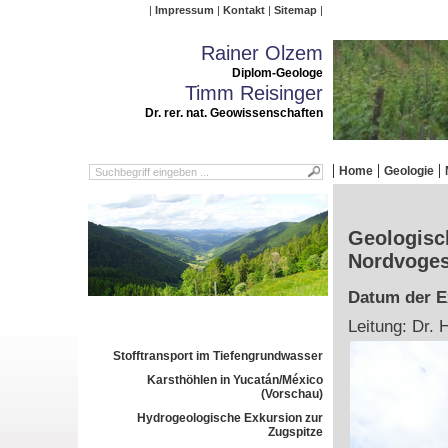
Impressum
Kontakt
Sitemap
Rainer Olzem
Diplom-Geologe
Timm Reisinger
Dr. rer. nat. Geowissenschaften
Home
Geologie
Geologisch
Nordvoge
Datum der Ex
Leitung: Dr. 
Stofftransport im Tiefengrundwasser
Karsthöhlen in Yucatán/México
(Vorschau)
Hydrogeologische Exkursion zur
Zugspitze