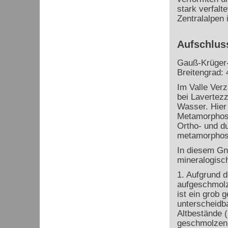
stark verfal
Zentralalpen 
Aufschluss
Gauß-Krüger-
Breitengrad: 
Im Valle Verz
bei Lavertez
Wasser. Hier 
Metamorphose
Ortho- und du
metamorphosi
In diesem Gne
mineralogisc
1. Aufgrund d
aufgeschmol
ist ein grob
unterscheidba
Altbestände 
geschmolzen 