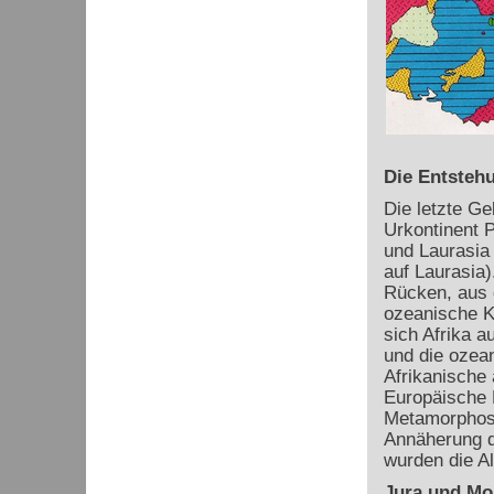
Die Entsteh
Die letzte Ge
Urkontinent 
und Laurasia
auf Laurasia)
Rücken, aus 
ozeanische K
sich Afrika 
und die ozean
Afrikanische 
Europäische 
Metamorphose
Annäherung d
wurden die A
Jura und Mol