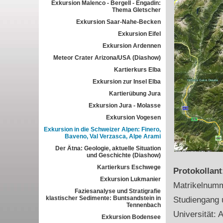
Exkursion Malenco - Bergell - Engadin:
Thema Gletscher
Exkursion Saar-Nahe-Becken
Exkursion Eifel
Exkursion Ardennen
Meteor Crater Arizona/USA (Diashow)
Kartierkurs Elba
Exkursion zur Insel Elba
Kartierübung Jura
Exkursion Jura - Molasse
Exkursion Vogesen
Exkursion in die Schweizer Alpen: Finero,
Baveno, Val Verzasca, Alpe Arami
Der Ätna: Geologie, aktuelle Situation
und Geschichte (Diashow)
Kartierkurs Eschwege
Protokollan
Exkursion Lukmanier
Matrikelnum
Faziesanalyse und Stratigrafie
klastischer Sedimente: Buntsandstein in
Studiengang 
Tennenbach
Universität: A
Exkursion Bodensee