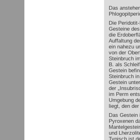
Das anstehend
Phlogopitperid
Die Peridotit
Gesteine des
die Erdoberfl
Auffaltung de
ein nahezu un
von der Ober
Steinbruch im
B. als Schlei
Gestein befi
Steinbruch in 
Gestein unte
der „Insubris
im Perm entst
Umgebung de
liegt, den der
Das Gestein i
Pyroxenen das
Mantelgestei
und Lherzolit
Typisch ist d