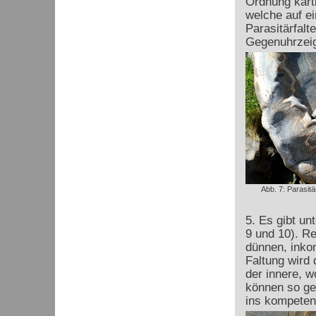
Ordnung karti
welche auf e
Parasitärfal
Gegenuhrzeig
Abb. 7: Parasitä
5. Es gibt un
9 und 10). Re
dünnen, inko
Faltung wird
der innere, 
können so g
ins kompeten