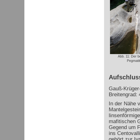
Abb. 11: Der 
Pegmati
Aufschluss
Gauß-Krüger-
Breitengrad: 
In der Nähe v
Mantelgestein
linsenförmig
mafitischen 
Gegend um Fi
ins Centovall
gehört zur I