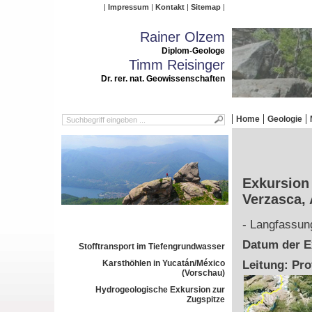
Impressum
Kontakt
Sitemap
Rainer Olzem
Diplom-Geologe
Timm Reisinger
Dr. rer. nat. Geowissenschaften
Home
Geologie
Exkursion 
Verzasca, 
- Langfassun
Datum der Ex
Stofftransport im Tiefengrundwasser
Karsthöhlen in Yucatán/México
Leitung: Pro
(Vorschau)
Hydrogeologische Exkursion zur
Zugspitze