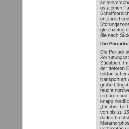
seitenverscho
ostalpinen Fa
Schelfbereich
entsprechend 
Störungszone 
gleichzeitig 
die nach Süde
Die Periadri
Die Periadria
Zerrüttungsz
Südalpen. Im 
der tieferen 
tektonischer
transportiert
große Längst
taucht nordwe
tertiären und
knapp nördlic
„Insubische L
von bis zu 1
dadurch ents
Metamorphoseg
verformten u