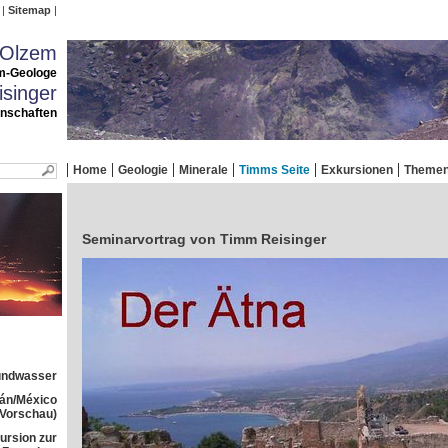
Sitemap
 Olzem
m-Geologe
singer
enschaften
Home
Geologie
Minerale
Timms Seite
Exkursionen
Theme
Seminarvortrag von Timm Reisinger
rundwasser
tán/México
(Vorschau)
ursion zur