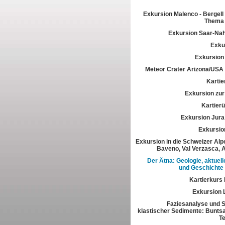
Exkursion Malenco - Bergell 
Thema 
Exkursion Saar-Na
Exkur
Exkursion
Meteor Crater Arizona/USA
Kartie
Exkursion zur 
Kartier
Exkursion Jura
Exkursio
Exkursion in die Schweizer Alpe
Baveno, Val Verzasca, 
Der Ätna: Geologie, aktuell
und Geschichte
Kartierkurs
Exkursion 
Faziesanalyse und St
klastischer Sedimente: Buntsa
T