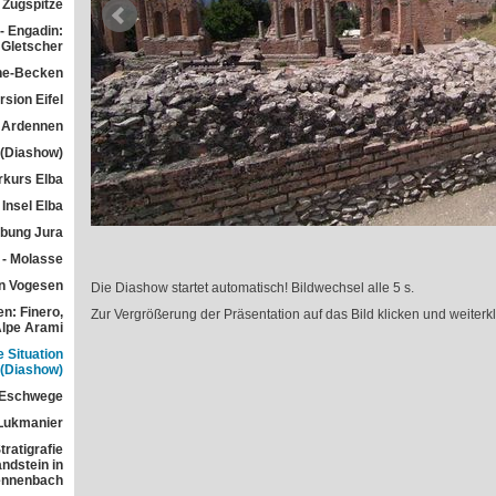
Zugspitze
- Engadin:
Gletscher
he-Becken
sion Eifel
 Ardennen
 (Diashow)
rkurs Elba
Insel Elba
übung Jura
 - Molasse
n Vogesen
Die Diashow startet automatisch! Bildwechsel alle 5 s.
n: Finero,
Zur Vergrößerung der Präsentation auf das Bild klicken und weiterkl
Alpe Arami
e Situation
 (Diashow)
 Eschwege
Lukmanier
ratigrafie
ndstein in
ennenbach