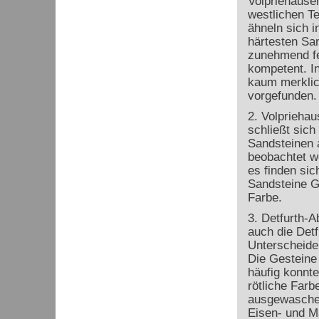
Volpriehausen
westlichen T
ähneln sich i
härtesten San
zunehmend fe
kompetent. In
kaum merklic
vorgefunden. 
2. Volprieha
schließt sich
Sandsteinen a
beobachtet we
es finden sic
Sandsteine Gl
Farbe.
3. Detfurth-A
auch die Detf
Unterscheiden
Die Gesteine 
häufig konnte
rötliche Farb
ausgewaschen
Eisen- und M