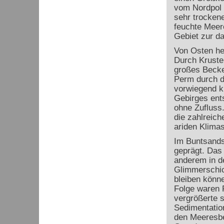
vom Nordpol 
sehr trocken
feuchte Meer
Gebiet zur da
Von Osten he
Durch Kruste
großes Becke
Perm durch d
vorwiegend k
Gebirges ent
ohne Zufluss
die zahlreic
ariden Klima
Im Buntsands
geprägt. Das 
anderem in d
Glimmerschich
bleiben könn
Folge waren 
vergrößerte s
Sedimentation
den Meeresbe