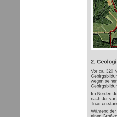
2. Geologi
Vor ca. 320 M
Gebirgsbildu
wegen seiner
Gebirgsbildun
Im Norden des
nach der var
Trias entsta
Während der T
einen Großkon