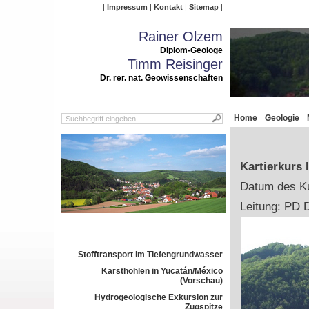
Impressum
Kontakt
Sitemap
Rainer Olzem
Diplom-Geologe
Timm Reisinger
Dr. rer. nat. Geowissenschaften
Home
Geologie
Kartierkurs
Datum des Ku
Leitung: PD D
Stofftransport im Tiefengrundwasser
Karsthöhlen in Yucatán/México
(Vorschau)
Hydrogeologische Exkursion zur
Zugspitze