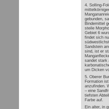
4. Solling-Fo
mittelkörnige
Mangananreic
gebunden, sa
Bindemittel g
steile Morpho
Gebiet 6 wurd
findet sich n
südwestlichst
Sandstein an
sind, ist er s
Manganflecken
sandet stark
karbonatische
um Dicken von
5. Oberer Bun
Formation ist
anzufinden. 
– eine Sandf
tiefsten Abte
Farbe auf.
Ein alter, in