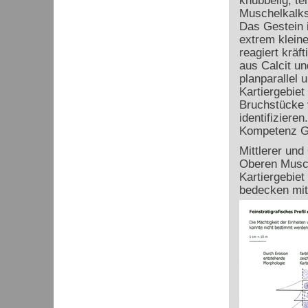
knubbelig, te
Muschelkalks
Das Gestein i
extrem kleine
reagiert kräf
aus Calcit u
planparallel
Kartiergebiet
Bruchstücke v
identifiziere
Kompetenz G
Mittlerer un
Oberen Musch
Kartiergebiet
bedecken mit