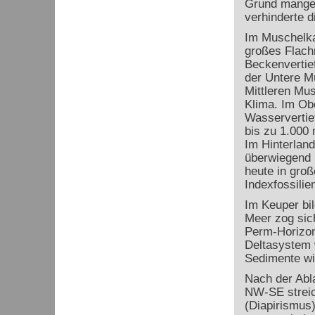
Grund mangel
verhinderte d
Im Muschelkal
großes Flach
Beckenvertie
der Untere M
Mittleren Mus
Klima. Im Ob
Wasservertie
bis zu 1.000 
Im Hinterland
überwiegend 
heute in groß
Indexfossilie
Im Keuper bil
Meer zog sic
Perm-Horizon
Deltasystem w
Sedimente wi
Nach der Abl
NW-SE streic
(Diapirismus