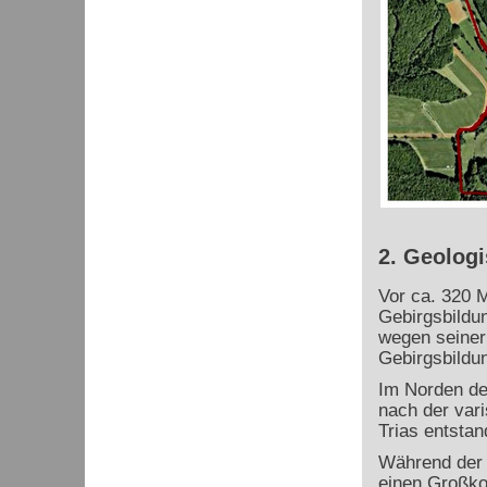
2. Geologi
Vor ca. 320 M
Gebirgsbildu
wegen seiner
Gebirgsbildun
Im Norden des
nach der var
Trias entsta
Während der T
einen Großkon