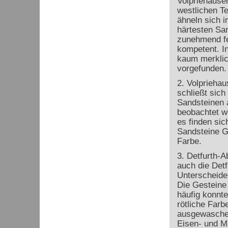
Volpriehausen
westlichen T
ähneln sich i
härtesten San
zunehmend fe
kompetent. In
kaum merklic
vorgefunden. 
2. Volprieha
schließt sich
Sandsteinen a
beobachtet we
es finden sic
Sandsteine Gl
Farbe.
3. Detfurth-A
auch die Detf
Unterscheiden
Die Gesteine 
häufig konnte
rötliche Farb
ausgewaschen
Eisen- und M