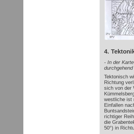
4. Tektoni
- In der Kart
durchgehend 
Tektonisch w
Richtung verl
sich von der 
Kümmelsberg v
westliche ist
Einfallen na
Buntsandstei
richtiger Rei
die Grabentek
50°) in Richt