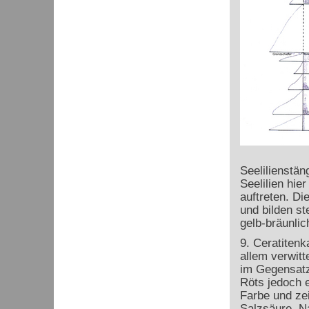
Seelilienstän
Seelilien hie
auftreten. Di
und bilden st
gelb-bräunlic
9. Ceratitenk
allem verwitt
im Gegensatz
Röts jedoch e
Farbe und ze
Salzsäure. Na