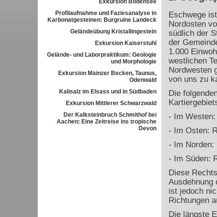
Exkursion Bodensee
Profilaufnahme und Faziesanalyse in
Eschwege ist
Karbonatgesteinen: Burgruine Landeck
Nordosten vo
Geländeübung Kristallingestein
südlich der S
der Gemeinde
Exkursion Kaiserstuhl
1.000 Einwohn
Gelände- und Laborpraktikum: Geologie
westlichen Te
und Morphologie
Nordwesten gr
Exkursion Mainzer Becken, Taunus,
von uns zu ka
Odenwald
Kalisalz im Elsass und in Südbaden
Die folgende
Kartiergebiet
Exkursion Mittlerer Schwarzwald
Der Kalksteinbruch Schmithof bei
- Im Westen:
Aachen: Eine Zeitreise ins tropische
Devon
- Im Osten: 
- Im Norden:
- Im Süden: 
Diese Rechts
Ausdehnung d
ist jedoch ni
Richtungen a
Die längste 