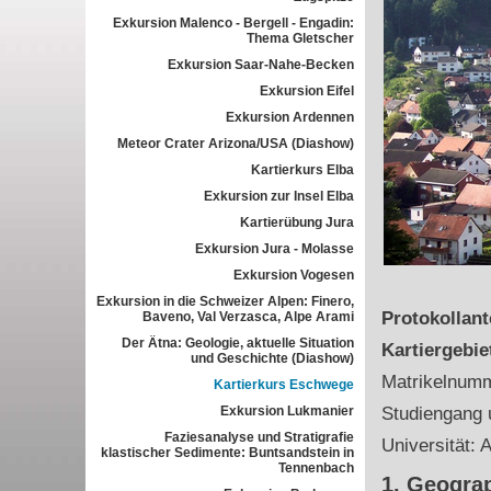
Exkursion Malenco - Bergell - Engadin:
Thema Gletscher
Exkursion Saar-Nahe-Becken
Exkursion Eifel
Exkursion Ardennen
Meteor Crater Arizona/USA (Diashow)
Kartierkurs Elba
Exkursion zur Insel Elba
Kartierübung Jura
Exkursion Jura - Molasse
Exkursion Vogesen
Exkursion in die Schweizer Alpen: Finero,
Protokollan
Baveno, Val Verzasca, Alpe Arami
Der Ätna: Geologie, aktuelle Situation
Kartiergebie
und Geschichte (Diashow)
Matrikelnum
Kartierkurs Eschwege
Exkursion Lukmanier
Studiengang 
Faziesanalyse und Stratigrafie
Universität: 
klastischer Sedimente: Buntsandstein in
Tennenbach
1. Geograp