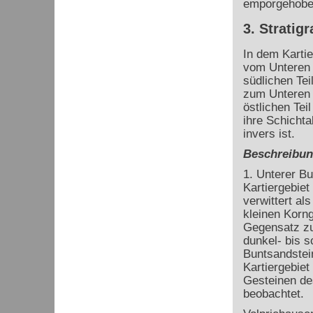
emporgehobe
3. Stratig
In dem Kartie
vom Unteren 
südlichen Tei
zum Unteren M
östlichen Tei
ihre Schichta
invers ist.
Beschreibung
1. Unterer Bu
Kartiergebiet
verwittert al
kleinen Korn
Gegensatz zu
dunkel- bis 
Buntsandstein
Kartiergebiet
Gesteinen de
beobachtet.