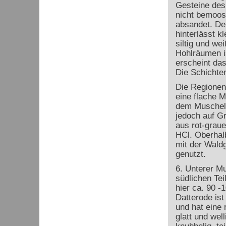
Gesteine des 
nicht bemoost
absandet. Der
hinterlässt k
siltig und we
Hohlräumen is
erscheint das
Die Schichten
Die Regionen
eine flache 
dem Muschelka
jedoch auf Gr
aus rot-grau
HCl. Oberhal
mit der Wald
genutzt.
6. Unterer M
südlichen Tei
hier ca. 90 
Datterode ist
und hat eine 
glatt und wel