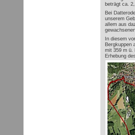
beträgt ca. 2
Bei Datterode
unserem Gebi
allem aus da
gewachsenen
In diesem vor
Bergkuppen a
mit 359 m ü. 
Erhebung des