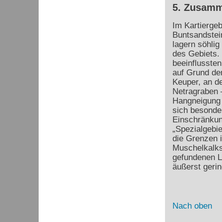
5. Zusam
Im Kartiergeb
Buntsandstei
lagern söhlig
des Gebiets. 
beeinflussten
auf Grund der
Keuper, an de
Netragraben –
Hangneigung k
sich besonde
Einschränkun
„Spezialgebie
die Grenzen 
Muschelkalks 
gefundenen L
äußerst gerin
Nach oben