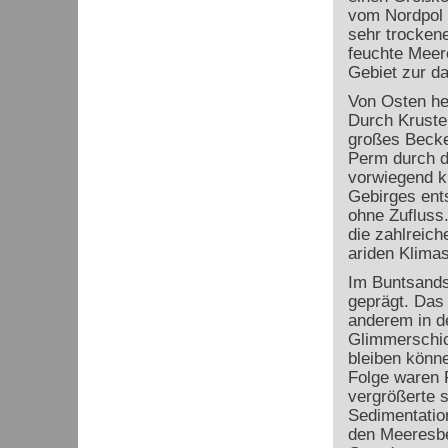
vom Nordpol 
sehr trocken
feuchte Meer
Gebiet zur da
Von Osten he
Durch Kruste
großes Becke
Perm durch d
vorwiegend k
Gebirges ent
ohne Zufluss
die zahlreic
ariden Klima
Im Buntsands
geprägt. Das 
anderem in d
Glimmerschich
bleiben könn
Folge waren 
vergrößerte s
Sedimentation
den Meeresbe