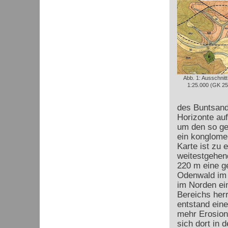
Abb. 1: Ausschnit
1:25.000 (GK 25
des Buntsand
Horizonte au
um den so ge
ein konglome
Karte ist zu 
weitestgehend
220 m eine ge
Odenwald im N
im Norden ei
Bereichs her
entstand ein
mehr Erosion
sich dort in 