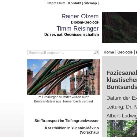
Impressum
Kontakt
Sitemap
Rainer Olzem
Diplom-Geologe
Timm Reisinger
Dr. rer. nat. Geowissenschaften
Home
Geologie
Faziesana
klastische
Buntsands
Im Freiburger Münster wurde auch
Datum der Ex
Buntsandstein aus Tennenbach verbaut
Leitung: Dr. 
Albert-Ludwig
Stofftransport im Tiefengrundwasser
Karsthöhlen in Yucatán/México
(Vorschau)