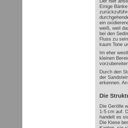
Der hier anst
Einige Bänke
zurückzuführe
durchgehende 
ein oxidieren
weiß, weil da
bei den Sedi
Fluss zu sein
kaum Tone und
Im eher westl
kleinen Bere
vorzubereiten
Durch den St
der Sandstei
erkennen. An 
Die Strukt
Die Gerölle 
1-5 cm auf. 
handelt es s
Die Kiese bes
Kanten, sie s