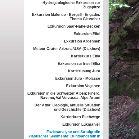
Hydrogeologische Exkursion zur
Zugspitze
Exkursion Malenco - Bergell - Engadin:
Thema Gletscher
Exkursion Saar-Nahe-Becken
Exkursion Eifel
Exkursion Ardennen
Meteor Crater Arizona/USA (Diashow)
Kartierkurs Elba
Exkursion zur Insel Elba
Kartierübung Jura
Exkursion Jura - Molasse
Exkursion Vogesen
Exkursion in die Schweizer Alpen: Finero,
Baveno, Val Verzasca, Alpe Arami
Der Ätna: Geologie, aktuelle Situation
und Geschichte (Diashow)
Kartierkurs Eschwege
Exkursion Lukmanier
Faziesanalyse und Stratigrafie
klastischer Sedimente: Buntsandstein in