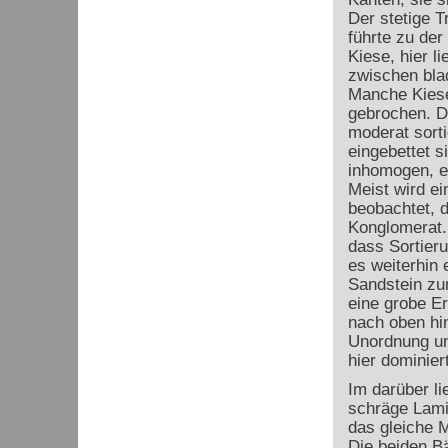
Der stetige T
führte zu de
Kiese, hier l
zwischen bla
Manche Kiese
gebrochen. Di
moderat sorti
eingebettet s
inhomogen, es
Meist wird e
beobachtet, 
Konglomerat.
dass Sortier
es weiterhin
Sandstein zum
eine grobe E
nach oben hi
Unordnung un
hier dominiert
Im darüber li
schräge Lami
das gleiche M
Die beiden B