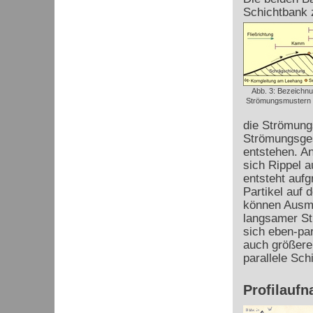
Schichtbank 
Abb. 3: Bezeichn
Strömungsmustern (
die Strömungs
Strömungsges
entstehen. A
sich Rippel 
entsteht auf
Partikel auf 
können Ausm
langsamer Str
sich eben-par
auch größere 
parallele Sch
Profilauf