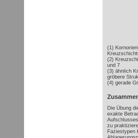
(1) Kornorien
Kreuzschicht
(2) Kreuzsch
und 7
(3) ähnlich K
gröbere Stru
(4) gerade G
Zusammen
Die Übung die
exakte Betra
Aufschlusses
zu praktizier
Faziestypen 
Ablagerungs