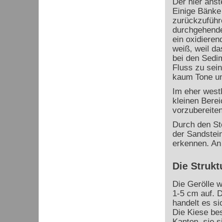
Der hier anst
Einige Bänke
zurückzuführe
durchgehende 
ein oxidieren
weiß, weil da
bei den Sedi
Fluss zu sein
kaum Tone und
Im eher westl
kleinen Bere
vorzubereiten
Durch den St
der Sandstei
erkennen. An 
Die Strukt
Die Gerölle 
1-5 cm auf. 
handelt es s
Die Kiese bes
Kanten, sie s