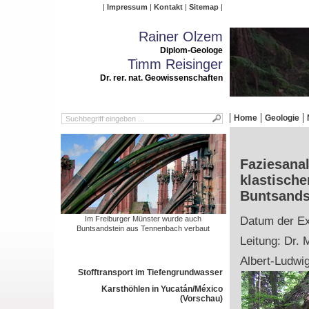
Impressum
Kontakt
Sitemap
Rainer Olzem
Diplom-Geologe
Timm Reisinger
Dr. rer. nat. Geowissenschaften
Home
Geologie
Faziesana
klastische
Buntsands
Im Freiburger Münster wurde auch
Datum der Ex
Buntsandstein aus Tennenbach verbaut
Leitung: Dr. 
Albert-Ludwig
Stofftransport im Tiefengrundwasser
Karsthöhlen in Yucatán/México
(Vorschau)