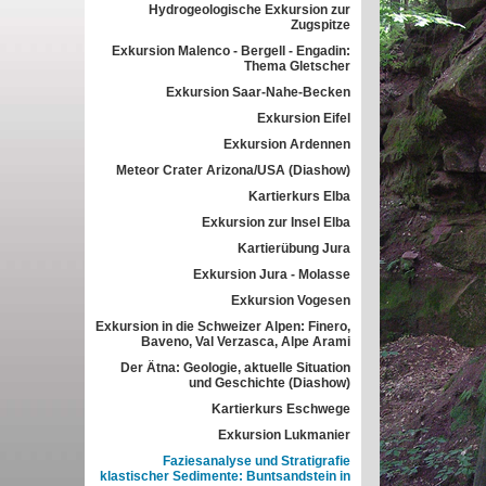
Hydrogeologische Exkursion zur
Zugspitze
Exkursion Malenco - Bergell - Engadin:
Thema Gletscher
Exkursion Saar-Nahe-Becken
Exkursion Eifel
Exkursion Ardennen
Meteor Crater Arizona/USA (Diashow)
Kartierkurs Elba
Exkursion zur Insel Elba
Kartierübung Jura
Exkursion Jura - Molasse
Exkursion Vogesen
Exkursion in die Schweizer Alpen: Finero,
Baveno, Val Verzasca, Alpe Arami
Der Ätna: Geologie, aktuelle Situation
und Geschichte (Diashow)
Kartierkurs Eschwege
Exkursion Lukmanier
Faziesanalyse und Stratigrafie
klastischer Sedimente: Buntsandstein in