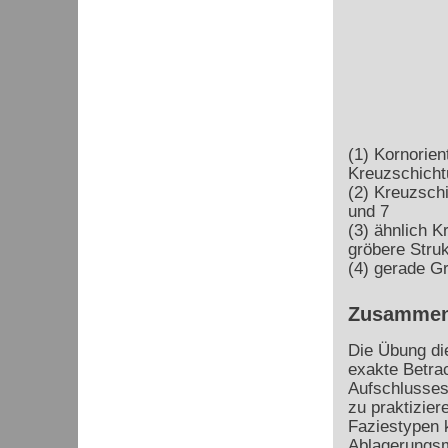
(1) Kornorien
Kreuzschicht
(2) Kreuzsch
und 7
(3) ähnlich K
gröbere Stru
(4) gerade G
Zusammen
Die Übung die
exakte Betra
Aufschlusses
zu praktizier
Faziestypen 
Ablagerungs