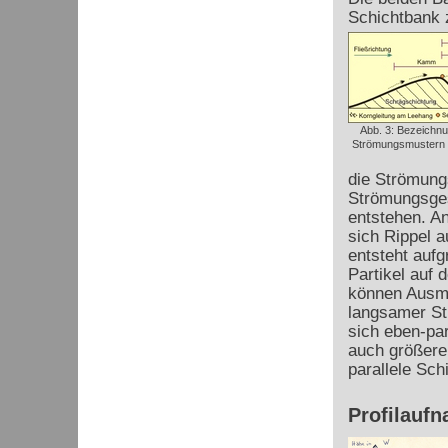
Schichtbank 
Abb. 3: Bezeichn
Strömungsmustern (
die Strömungs
Strömungsges
entstehen. A
sich Rippel 
entsteht auf
Partikel auf 
können Ausm
langsamer Str
sich eben-par
auch größere 
parallele Sch
Profilauf