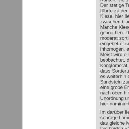
Der stetige T
führte zu de
Kiese, hier l
zwischen bla
Manche Kiese
gebrochen. Di
moderat sorti
eingebettet s
inhomogen, es
Meist wird e
beobachtet, 
Konglomerat.
dass Sortier
es weiterhin
Sandstein zum
eine grobe E
nach oben hi
Unordnung un
hier dominiert
Im darüber li
schräge Lami
das gleiche M
Die beiden B