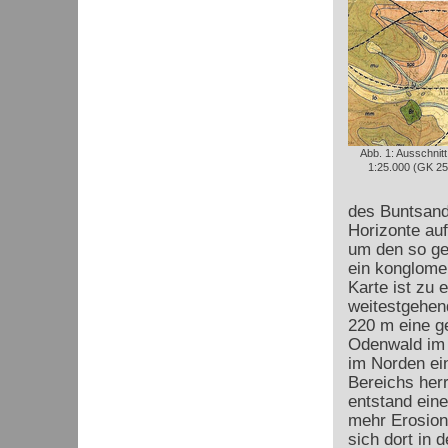
Abb. 1: Ausschnit
1:25.000 (GK 25
des Buntsand
Horizonte au
um den so ge
ein konglome
Karte ist zu 
weitestgehend
220 m eine ge
Odenwald im N
im Norden ei
Bereichs her
entstand ein
mehr Erosion
sich dort in 