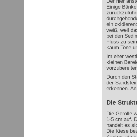
Der hier anst
Einige Bänke
zurückzuführe
durchgehende 
ein oxidieren
weiß, weil da
bei den Sedi
Fluss zu sein
kaum Tone und
Im eher westl
kleinen Bere
vorzubereiten
Durch den St
der Sandstei
erkennen. An 
Die Strukt
Die Gerölle 
1-5 cm auf. 
handelt es s
Die Kiese bes
Kanten, sie s