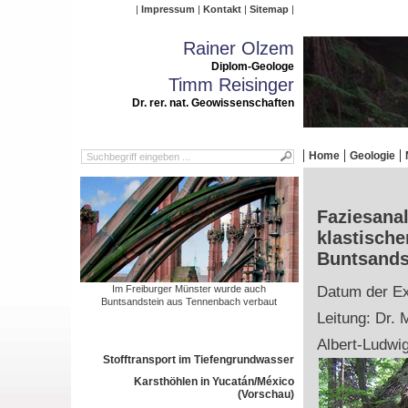
Impressum
Kontakt
Sitemap
Rainer Olzem
Diplom-Geologe
Timm Reisinger
Dr. rer. nat. Geowissenschaften
Home
Geologie
Faziesana
klastische
Buntsands
Im Freiburger Münster wurde auch
Datum der Ex
Buntsandstein aus Tennenbach verbaut
Leitung: Dr. 
Albert-Ludwig
Stofftransport im Tiefengrundwasser
Karsthöhlen in Yucatán/México
(Vorschau)