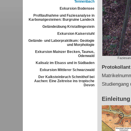
Tennenbach
Exkursion Bodensee
Profilaufnahme und Faziesanalyse in
Karbonatgesteinen: Burgruine Landeck
Geländeübung Kristallingestein
Exkursion Kaiserstuhl
Gelände- und Laborpraktikum: Geologie
und Morphologie
Exkursion Mainzer Becken, Taunus,
Odenwald
Faziesana
Kalisalz im Elsass und in Südbaden
Protokollan
Exkursion Mittlerer Schwarzwald
Matrikelnum
Der Kalksteinbruch Schmithof bei
Aachen: Eine Zeitreise ins tropische
Studiengang 
Devon
Einleitung