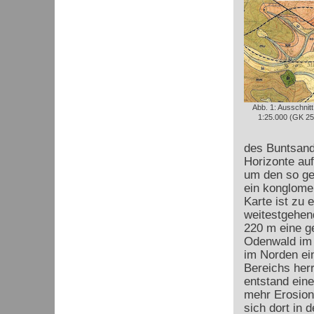
Abb. 1: Ausschnit
1:25.000 (GK 25
des Buntsand
Horizonte au
um den so ge
ein konglome
Karte ist zu 
weitestgehend
220 m eine ge
Odenwald im N
im Norden ei
Bereichs her
entstand ein
mehr Erosion
sich dort in 