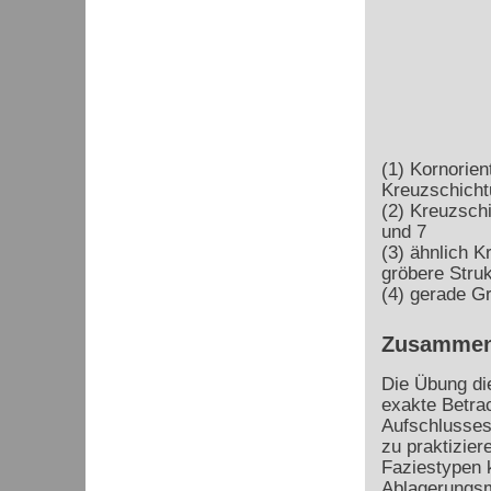
(1) Kornorien
Kreuzschicht
(2) Kreuzsch
und 7
(3) ähnlich K
gröbere Stru
(4) gerade G
Zusammen
Die Übung die
exakte Betra
Aufschlusses
zu praktizier
Faziestypen 
Ablagerungs