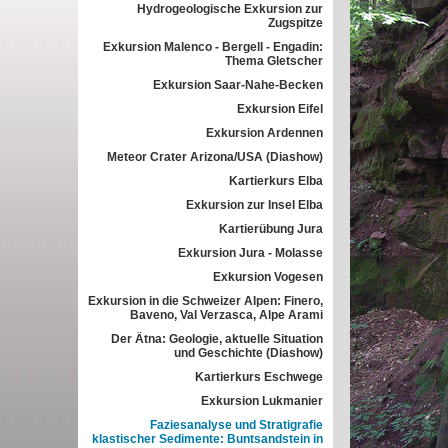
Hydrogeologische Exkursion zur
Zugspitze
Exkursion Malenco - Bergell - Engadin:
Thema Gletscher
Exkursion Saar-Nahe-Becken
Exkursion Eifel
Exkursion Ardennen
Meteor Crater Arizona/USA (Diashow)
Kartierkurs Elba
Exkursion zur Insel Elba
Kartierübung Jura
Exkursion Jura - Molasse
Exkursion Vogesen
Exkursion in die Schweizer Alpen: Finero,
Baveno, Val Verzasca, Alpe Arami
Der Ätna: Geologie, aktuelle Situation
und Geschichte (Diashow)
Kartierkurs Eschwege
Exkursion Lukmanier
Faziesanalyse und Stratigrafie
klastischer Sedimente: Buntsandstein in