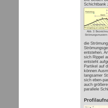
Schichtbank 
Abb. 3: Bezeichn
Strömungsmustern (
die Strömungs
Strömungsges
entstehen. A
sich Rippel 
entsteht auf
Partikel auf 
können Ausm
langsamer Str
sich eben-par
auch größere 
parallele Sch
Profilauf