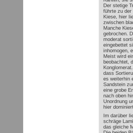
Der stetige T
führte zu de
Kiese, hier l
zwischen bla
Manche Kiese
gebrochen. Di
moderat sorti
eingebettet s
inhomogen, es
Meist wird e
beobachtet, 
Konglomerat.
dass Sortier
es weiterhin
Sandstein zum
eine grobe E
nach oben hi
Unordnung un
hier dominiert
Im darüber li
schräge Lami
das gleiche M
Die beiden B