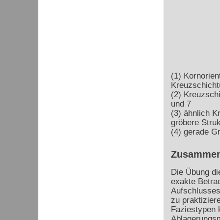
(1) Kornorien
Kreuzschicht
(2) Kreuzsch
und 7
(3) ähnlich K
gröbere Stru
(4) gerade G
Zusammen
Die Übung die
exakte Betra
Aufschlusses
zu praktizier
Faziestypen 
Ablagerungs