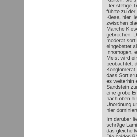
Der stetige T
führte zu de
Kiese, hier l
zwischen bla
Manche Kiese
gebrochen. Di
moderat sorti
eingebettet s
inhomogen, es
Meist wird e
beobachtet, 
Konglomerat.
dass Sortier
es weiterhin
Sandstein zum
eine grobe E
nach oben hi
Unordnung un
hier dominiert
Im darüber li
schräge Lami
das gleiche M
Die beiden B