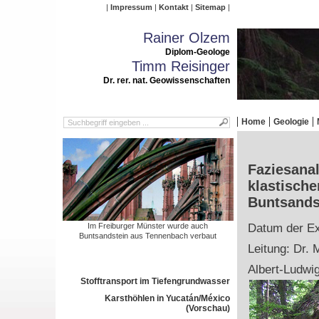
Impressum
Kontakt
Sitemap
Rainer Olzem
Diplom-Geologe
Timm Reisinger
Dr. rer. nat. Geowissenschaften
Home
Geologie
Faziesana
klastische
Buntsands
Im Freiburger Münster wurde auch
Datum der Ex
Buntsandstein aus Tennenbach verbaut
Leitung: Dr. 
Albert-Ludwig
Stofftransport im Tiefengrundwasser
Karsthöhlen in Yucatán/México
(Vorschau)