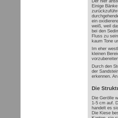
Der hier anst
Einige Bänke
zurückzuführe
durchgehende 
ein oxidieren
weiß, weil da
bei den Sedi
Fluss zu sein
kaum Tone und
Im eher westl
kleinen Bere
vorzubereiten
Durch den St
der Sandstei
erkennen. An 
Die Strukt
Die Gerölle 
1-5 cm auf. 
handelt es s
Die Kiese bes
Kanten, sie s