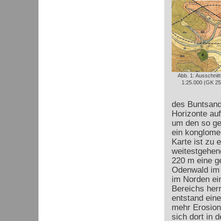
Abb. 1: Ausschnit
1:25.000 (GK 25
des Buntsand
Horizonte au
um den so ge
ein konglome
Karte ist zu 
weitestgehend
220 m eine ge
Odenwald im N
im Norden ei
Bereichs her
entstand ein
mehr Erosion
sich dort in 