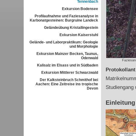
Tennenbach
Exkursion Bodensee
Profilaufnahme und Faziesanalyse in
Karbonatgesteinen: Burgruine Landeck
Geländeübung Kristallingestein
Exkursion Kaiserstuhl
Gelände- und Laborpraktikum: Geologie
und Morphologie
Exkursion Mainzer Becken, Taunus,
Odenwald
Faziesana
Kalisalz im Elsass und in Südbaden
Protokollan
Exkursion Mittlerer Schwarzwald
Matrikelnum
Der Kalksteinbruch Schmithof bei
Aachen: Eine Zeitreise ins tropische
Studiengang 
Devon
Einleitung