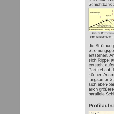
Schichtbank 
Abb. 3: Bezeichn
Strömungsmustern (
die Strömungs
Strömungsges
entstehen. A
sich Rippel 
entsteht auf
Partikel auf 
können Ausm
langsamer Str
sich eben-par
auch größere 
parallele Sch
Profilauf