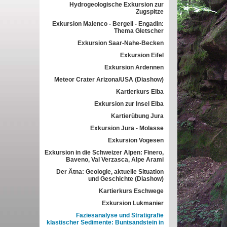
Hydrogeologische Exkursion zur
Zugspitze
Exkursion Malenco - Bergell - Engadin:
Thema Gletscher
Exkursion Saar-Nahe-Becken
Exkursion Eifel
Exkursion Ardennen
Meteor Crater Arizona/USA (Diashow)
Kartierkurs Elba
Exkursion zur Insel Elba
Kartierübung Jura
Exkursion Jura - Molasse
Exkursion Vogesen
Exkursion in die Schweizer Alpen: Finero,
Baveno, Val Verzasca, Alpe Arami
Der Ätna: Geologie, aktuelle Situation
und Geschichte (Diashow)
Kartierkurs Eschwege
Exkursion Lukmanier
Faziesanalyse und Stratigrafie
klastischer Sedimente: Buntsandstein in