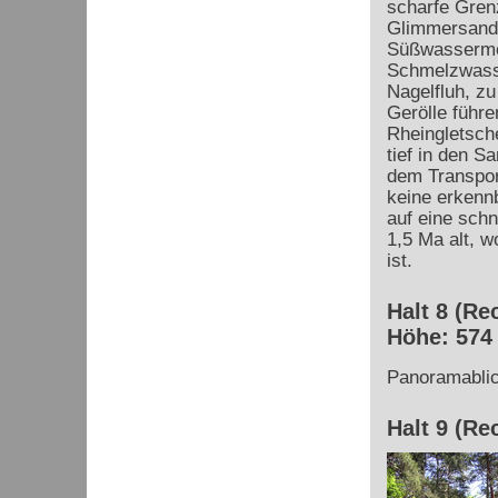
scharfe Gren
Glimmersand
Süßwassermo
Schmelzwass
Nagelfluh, zu
Gerölle führ
Rheingletsche
tief in den S
dem Transpor
keine erkennb
auf eine schn
1,5 Ma alt, 
ist.
Halt 8 (Re
Höhe: 574
Panoramabli
Halt 9 (Re