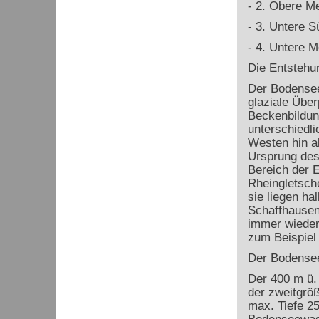
-
2. Obere M
-
3. Untere 
-
4. Untere 
Die Entstehu
Der Bodensee 
glaziale Übe
Beckenbildung
unterschiedli
Westen hin ab
Ursprung des 
Bereich der 
Rheingletsche
sie liegen h
Schaffhausen
immer wieder
zum Beispiel 
Der Bodensee
Der 400 m ü.
der zweitgrö
max. Tiefe 25