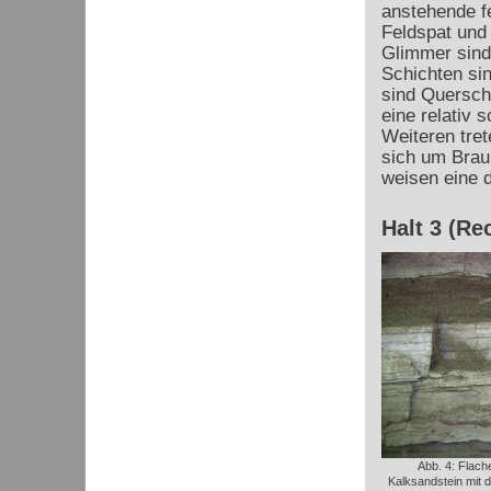
anstehende f
Feldspat und
Glimmer sind
Schichten sin
sind Quersch
eine relativ
Weiteren tret
sich um Brau
weisen eine d
Halt 3 (Re
Abb. 4: Flach
Kalksandstein mit