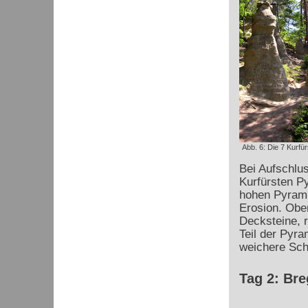
Abb. 6: Die 7 Kurfü
Bei Aufschlus
Kurfürsten Py
hohen Pyrami
Erosion. Obe
Decksteine, r
Teil der Pyra
weichere Schi
Tag 2: Bre