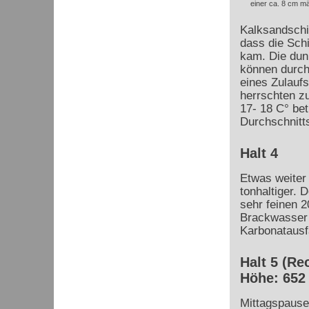
einer ca. 8 cm m
Kalksandschie
dass die Sch
kam. Die dunk
können durch
eines Zulauf
herrschten zu
17- 18 C° bet
Durchschnitt
Halt 4
Etwas weiter
tonhaltiger. 
sehr feinen 2
Brackwasser 
Karbonatausf
Halt 5 (Re
Höhe: 652
Mittagspause