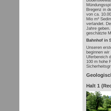
Bodenseewasse
Mündungsspit
Bregenz in d
von ca. 10.00
Mio m³ Sedim
verlandet. D
Jahre geben. 
geschätzte M
Bahnhof in 
Unseren erste
beginnen wir 
Uferbereich d
100 m hohe F
Sicherheitsg
Geologisch
Halt 1 (Re