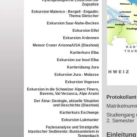
Hydrogeologische Exkursion zur
Zugspitze
Exkursion Malenco - Bergell - Engadin:
Thema Gletscher
Exkursion Saar-Nahe-Becken
Exkursion Eifel
Exkursion Ardennen
Meteor Crater Arizona/USA (Diashow)
Kartierkurs Elba
Exkursion zur Insel Elba
Kartierübung Jura
Exkursion Jura - Molasse
Exkursion Vogesen
Exkursion in die Schweizer Alpen: Finero,
Baveno, Val Verzasca, Alpe Arami
Protokollan
Der Ätna: Geologie, aktuelle Situation
und Geschichte (Diashow)
Matrikelnum
Kartierkurs Eschwege
Studiengang 
Exkursion Lukmanier
2. Semester
Faziesanalyse und Stratigrafie
klastischer Sedimente: Buntsandstein in
Einleitung
Tennenbach