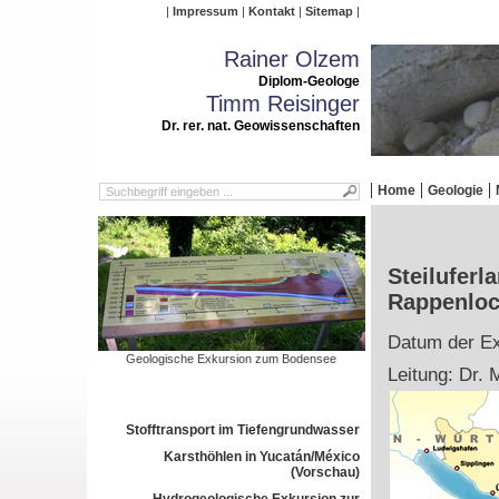
Impressum
Kontakt
Sitemap
Rainer Olzem
Diplom-Geologe
Timm Reisinger
Dr. rer. nat. Geowissenschaften
Home
Geologie
Steilufer
Rappenloc
Datum der Exk
Geologische Exkursion zum Bodensee
Leitung: Dr. 
Stofftransport im Tiefengrundwasser
Karsthöhlen in Yucatán/México
(Vorschau)