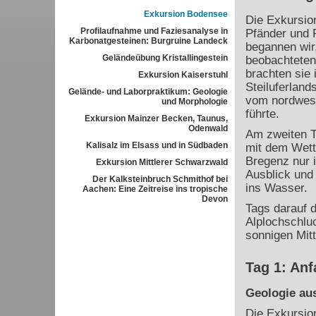
Exkursion Bodensee
Die Exkursion
Profilaufnahme und Faziesanalyse in
Pfänder und 
Karbonatgesteinen: Burgruine Landeck
begannen wir
Geländeübung Kristallingestein
beobachteten
brachten sie
Exkursion Kaiserstuhl
Steiluferland
Gelände- und Laborpraktikum: Geologie
vom nordwest
und Morphologie
führte.
Exkursion Mainzer Becken, Taunus,
Odenwald
Am zweiten T
Kalisalz im Elsass und in Südbaden
mit dem Wett
Bregenz nur i
Exkursion Mittlerer Schwarzwald
Ausblick und
Der Kalksteinbruch Schmithof bei
ins Wasser.
Aachen: Eine Zeitreise ins tropische
Devon
Tags darauf 
Alplochschluc
sonnigen Mit
Tag 1: Anf
Geologie au
Die Exkursio