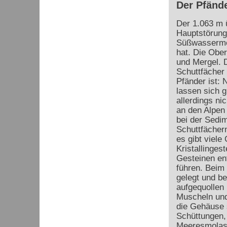
Der Pfänd
Der 1.063 m ü
Hauptstörung
Süßwassermol
hat. Die Obe
und Mergel. 
Schuttfächer 
Pfänder ist: 
lassen sich g
allerdings ni
an den Alpen 
bei der Sedim
Schuttfächern
es gibt viele
Kristallinges
Gesteinen en
führen. Beim
gelegt und b
aufgequollen 
Muscheln und
die Gehäuse s
Schüttungen, 
Meeresmolas