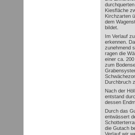
durchquerten
Kiesfläche zw
Kirchzarten 
dem Wagenste
bildet.
Im Verlauf zu
erkennen. Da
zunehmend ste
ragen die Wä
einer ca. 20
zum Bodensee
Grabensystem
Schwächezone
Durchbruch z
Nach der Höll
entstand durc
dessen Endmo
Durch das Gu
entwässert de
Schotterterr
die Gutach b
Verlauf wir w