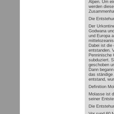
Alpen. Um ein
werden diese
Zusammenhan
Die Entstehu
Der Urkontin
Godwana und 
und Europa au
mittelozeani
Dabei ist di
entstanden. 
Penninische 
subduziert. S
geschoben un
Dann begann 
das ständige
entstand, wu
Definition Mo
Molasse ist 
seiner Entst
Die Entsteh
Vor rund 60 M