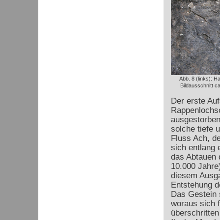
Abb. 8 (links): H
Bildausschnitt c
Der erste Auf
Rappenlochsc
ausgestorbene
solche tiefe
Fluss Ach, de
sich entlang
das Abtauen d
10.000 Jahre
diesem Ausga
Entstehung de
Das Gestein 
woraus sich f
überschritte