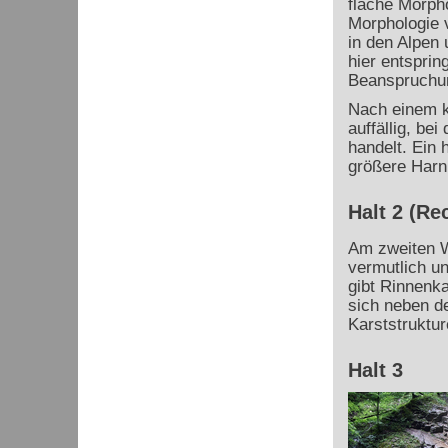
flache Morpho
Morphologie 
in den Alpen 
hier entsprin
Beanspruchu
Nach einem k
auffällig, be
handelt.
Ein 
größere Harni
Halt 2 (Re
Am zweiten W
vermutlich u
gibt Rinnenka
sich neben d
Karststruktur
Halt 3