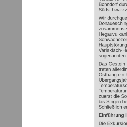
Bonndorf dur
Südschwarzwa
Wir durchque
Donauesching
zusammensetz
Hegauvulkani
Schwächezone
Hauptstörung
Variskisch-H
sogenannten 
Das Gestein 
treten allerd
Osthang ein 
Übergangsjahr
Temperatursc
Temperaturun
zuerst die So
bis Singen be
Schließlich e
Einführung 
Die Exkursio