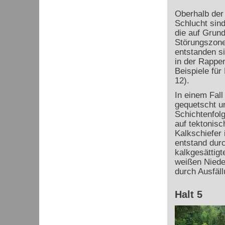
Oberhalb der
Schlucht sin
die auf Grun
Störungszone
entstanden si
in der Rappe
Beispiele für
12).
In einem Fall
gequetscht un
Schichtenfolg
auf tektonisc
Kalkschiefer 
entstand dur
kalkgesättig
weißen Nieder
durch Ausfäll
Halt 5