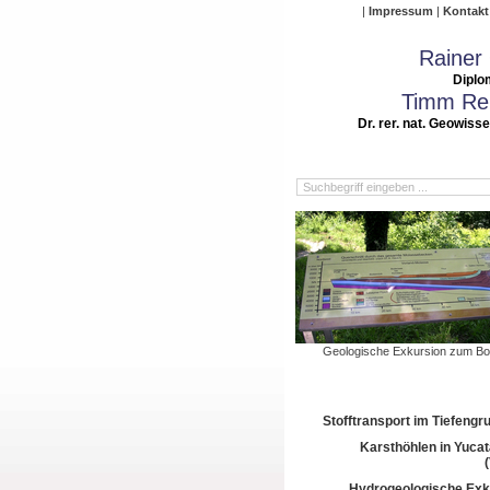
Impressum
Kontakt
Rainer
Diplo
Timm Rei
Dr. rer. nat. Geowiss
Geologische Exkursion zum B
Stofftransport im Tiefeng
Karsthöhlen in Yuca
Hydrogeologische Exk