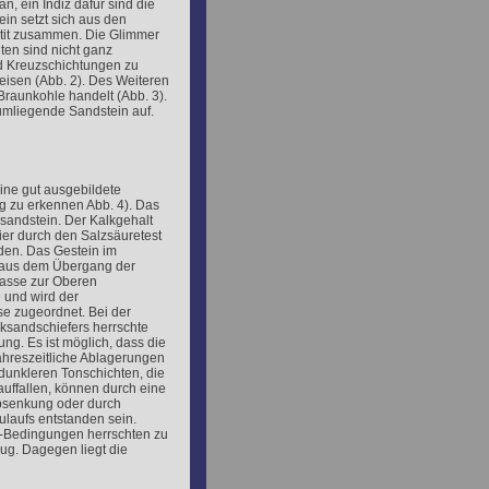
, ein Indiz dafür sind die
in setzt sich aus den
tit zusammen. Die Glimmer
ten sind nicht ganz
d Kreuzschichtungen zu
eisen (Abb. 2). Des Weiteren
Braunkohle handelt (Abb. 3).
umliegende Sandstein auf.
eine gut ausgebildete
g zu erkennen Abb. 4). Das
lksandstein. Der Kalkgehalt
er durch den Salzsäuretest
en. Das Gestein im
 aus dem Übergang der
asse zur Oberen
und wird der
e zugeordnet. Bei der
ksandschiefers herrschte
ng. Es ist möglich, dass die
ahreszeitliche Ablagerungen
dunkleren Tonschichten, die
auffallen, können durch eine
senkung oder durch
ulaufs entstanden sein.
-Bedingungen herrschten zu
rug. Dagegen liegt die