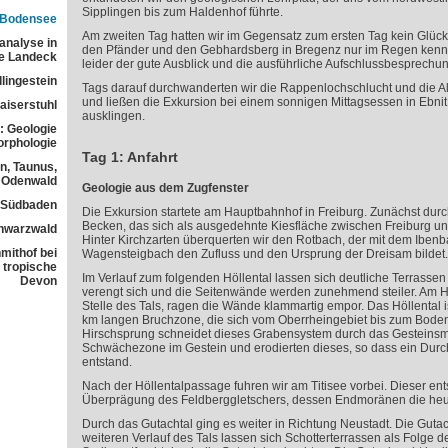
Sipplingen bis zum Haldenhof führte.
 Bodensee
Am zweiten Tag hatten wir im Gegensatz zum ersten Tag kein Glück
analyse in
den Pfänder und den Gebhardsberg in Bregenz nur im Regen kenne
ne Landeck
leider der gute Ausblick und die ausführliche Aufschlussbesprechun
lingestein
Tags darauf durchwanderten wir die Rappenlochschlucht und die Al
und ließen die Exkursion bei einem sonnigen Mittagsessen in Ebni
aiserstuhl
ausklingen.
: Geologie
orphologie
Tag 1: Anfahrt
n, Taunus,
Odenwald
Geologie aus dem Zugfenster
n Südbaden
Die Exkursion startete am Hauptbahnhof in Freiburg. Zunächst durc
Becken, das sich als ausgedehnte Kiesfläche zwischen Freiburg und
chwarzwald
Hinter Kirchzarten überquerten wir den Rotbach, der mit dem Iben
mithof bei
Wagensteigbach den Zufluss und den Ursprung der Dreisam bildet.
 tropische
Im Verlauf zum folgenden Höllental lassen sich deutliche Terrassen
Devon
verengt sich und die Seitenwände werden zunehmend steiler. Am H
Stelle des Tals, ragen die Wände klammartig empor. Das Höllental is
km langen Bruchzone, die sich vom Oberrheingebiet bis zum Bode
Hirschsprung schneidet dieses Grabensystem durch das Gesteinsm
Schwächezone im Gestein und erodierten dieses, so dass ein Dur
entstand.
Nach der Höllentalpassage fuhren wir am Titisee vorbei. Dieser ent
Überprägung des Feldberggletschers, dessen Endmoränen die heut
Durch das Gutachtal ging es weiter in Richtung Neustadt. Die Gutac
weiteren Verlauf des Tals lassen sich Schotterterrassen als Folge 