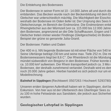
Die Entstehung des Bodensees
Der Bodensee in seiner Form ist 10 - 14.000 Jahre alt und durch d
entstanden. Das Becken wurde nach der Beckenbildung mit dem Eis 
Gletscher war unterschiedlich mächtig. Die Mächtigkeit der Eisschic
weshalb der Bodensee im Osten tiefer ist. Der Ursprung des Sees lie
Gletscherzunge, im Bereich der Endmoräne. Die Endmoränen ents
Rheingletscher aus der Würmzeit (vor ca. 115.000 bis 12.000 Jahre
den Bodensee, angrenzend an die Orte Schaffhausen, Engen und S
Gletscher treten immer wieder Findlinge (Gleitgeschiebe) im Bode
Beispiel der grüne so genannte Julia-Granit.
Der Bodensee: Fakten und Daten
Der 400 m ü. NN liegende Bodensee ist mit einer Fläche von 540 k
Seine Uferlänge beträgt 230 km und seine max. Tiefe 252 m. Die mi
Bodenseewassers liegt bei 8,6 C°. Der Rheinbrech ist die Mündung
mündet südwestlich von Bregenz in den Bodensee. Früher konnte 
ca. 10.000 km² aufweisen. Der Rhein transportiert jedoch ca. 3 Mio
Bodensee, der deshalb zunehmend verlandet. Deshalb wird es den
noch 20.000 Jahre geben. Hierbei handelt es sich jedoch nur um e
Modellrechnung.
Bahnhof in Sipplingen
(Rechtswert: 0507263 / Hochwert: 5293780)
Unseren ersten längeren Aufenthalt haben wir in Sipplingen, dort b
Exkursion. Von hier aus ist der Uferbereich des Überlinger Sees zu 
zu 100 m hohe Felswände aus Sandstein, die jedoch aus Sicherhe
wurden.
Geologischer Lehrpfad in Sipplingen