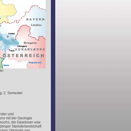
de)
g, 2. Semester
änder und
uns mit der Geologie
wuchs, die Gewässer usw.
inger Steiluferlandschaft
ichen Ortsende von