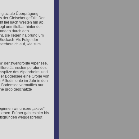
ie glaziale Überprägung
der Gletscher gefüllt. Der
ht fiel nach Westen hin ab,
gt unmittelbar hinter der
tanden durch den
n), sie liegen halbrund um
tockach. Als Folge der
nseebereich auf, wie zum
m² der zweitgrößte Alpensee.
ttlere Jahrestemperatur des
sspitze des Alpenrheins und
der Bodensee eine Größe von
 m³ Sedimente im Jahr in den
 Bodensee vermutlich nur
ine grob geschätzte
eginnen wir unsere „aktive“
sehen. Früher gab es hier bis
itsgründen weggesprengt