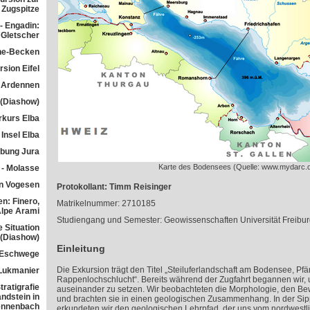
Zugspitze
- Engadin:
Gletscher
he-Becken
sion Eifel
 Ardennen
 (Diashow)
rkurs Elba
Insel Elba
übung Jura
Karte des Bodensees (Quelle: www.mydarc.
 - Molasse
n Vogesen
Protokollant: Timm Reisinger
n: Finero,
Matrikelnummer: 2710185
Alpe Arami
Studiengang und Semester: Geowissenschaften Universität Freibur
e Situation
 (Diashow)
Einleitung
 Eschwege
Die Exkursion trägt den Titel „Steiluferlandschaft am Bodensee, Pf
Lukmanier
Rappenlochschlucht“. Bereits während der Zugfahrt begannen wir, 
ratigrafie
auseinander zu setzen. Wir beobachteten die Morphologie, den Be
ndstein in
und brachten sie in einen geologischen Zusammenhang. In der Sippl
ennenbach
erkundeten wir den geologischen Lehrpfad, der uns vom nordwestl