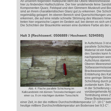
An unserem folgenden Haltepunkt steht die Obere Meeresmolasse an
hier zu findenden Haifischzähne. Der hier anstehende feine Sandste
Komponenten Quarz, Feldspat und den Glimmern Muskovit und Bio
sind an ihrem charakteristischen Glanz gut zu erkennen. Die Schich
regelmäßig gelagert. Im oberen Bereich sind Querschichtungen un
erkennen, die auf eine relativ schnelle Strömung des Wassers hinw
treten hier organische Lagen im Gestein auf, bei denen es sich um 
Die Schichten der Braunkohle weisen eine dunklere Farbe als der 
Halt 3 (Rechtswert: 0506889 / Hochwert: 5294593)
In Aufschluss 3 ist 
parallele Schichtun
Material ist ein Ka
des Sandes kann hi
nachgewiesen werd
Aufschluss stammt
Oberen Meeresmol
Süßwassermolasse 
Brackwassermolass
Entstehung des Kal
eine geringe Strömu
Schichtung durch j
zustande kam. Die 
in der Schieferung 
Abb. 4: Flache parallele Schichtung im
vorübergehende Ab
Kalksandstein mit dünnen Tonzwischenlagen und
Tontrübung eines Z
einer ca. 8 cm mächtigen dunklen Tonschicht
Diese Brackwasser
einer Zeit, in der die mittlere Durchschnittstemperatur 17- 18 C° bet
heutige mittlere Durchschnittstemperatur am Bodensee bei 9,5 C°.