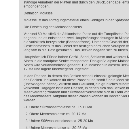
ständige Annähern der Platten und durch den Druck, der dabei ent
empor gehoben.
Definition Molasse
Molasse ist das Abtragungsmaterial eines Gebirges in der Spätpha
Die Entstehung des Molassebeckens
Vor rund 60 Ma stieß die Afrikanische Platte auf die Europäische Pla
begann und es entstanden zwei Hauptstörungsrichtungen in Mittele
die variskisch-herzynische (Bonndorfzone). Unter dem Gewicht de
Gesteinsmassen ist das Gebiet der heutigen nördlichen Voralpen 
langsam in die Tiefe gesunken. Das Becken begann sich zu bilden.
Hauptsächlich Flüsse haben Geröll, Sand, Schlamm und weiteres 
Alpen in die voralpine Senke transportiert. Das große alpine Mola
Alpen wird Vorlandmolasse genannt. Die Molassen in diesem Becke
12 Ma und lagern überwiegend ungestört.
In den Phasen, in denen das Becken schnell einsank, gelangte Mee
das Becken. Indikatoren für diese Phasen und somit für ein Meer si
(überwiegend Zähne), Austern und Glaukonit, ein grünliches Minera
vorkommt. Dagegen ist in den Phasen, in denen sich das Becken n
Meer verdrängt worden und Süßwasser verbreitete sich in Form von
des Meerwassers. Aufgrund dieser Phasen können im Becken vier
werden:
-
1. Obere Süßwassermolasse ca. 17-12 Ma
-
2. Obere Meeresmolasse ca. 20-17 Ma
-
3. Untere Süßwassermolasse ca. 25-20 Ma
-
4. Untere Meeresmolasse ca. 30-25 Ma