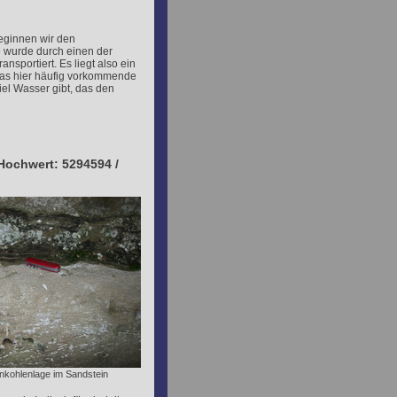
eginnen wir den
 wurde durch einen der
ansportiert. Es liegt also ein
 Das hier häufig vorkommende
 viel Wasser gibt, das den
 Hochwert: 5294594 /
nkohlenlage im Sandstein