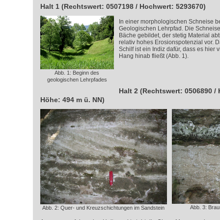
Halt 1 (Rechtswert: 0507198 / Hochwert: 5293670)
In einer morphologischen Schneise b
Geologischen Lehrpfad. Die Schneise
Bäche gebildet, der stetig Material abtr
relativ hohes Erosionspotenzial vor.
Schilf ist ein Indiz dafür, dass es hier
Hang hinab fließt (Abb. 1).
Abb. 1: Beginn des
geologischen Lehrpfades
Halt 2 (Rechtswert: 0506890 /
Höhe: 494 m ü. NN)
Abb. 3: Brau
Abb. 2: Quer- und Kreuzschichtungen im Sandstein