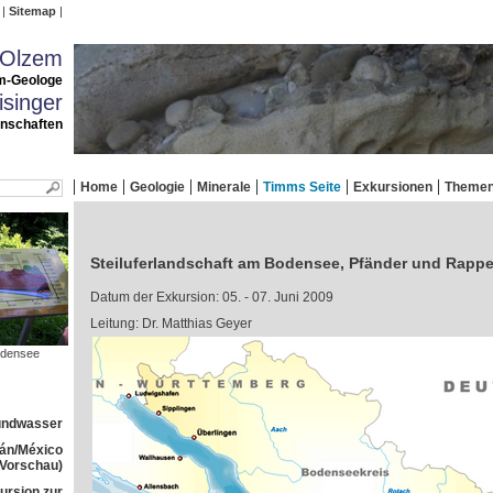
Sitemap
 Olzem
m-Geologe
singer
enschaften
Home
Geologie
Minerale
Timms Seite
Exkursionen
Theme
Steiluferlandschaft am Bodensee, Pfänder und Rapp
Datum der Exkursion: 05. - 07. Juni 2009
Leitung: Dr. Matthias Geyer
odensee
rundwasser
tán/México
(Vorschau)
ursion zur