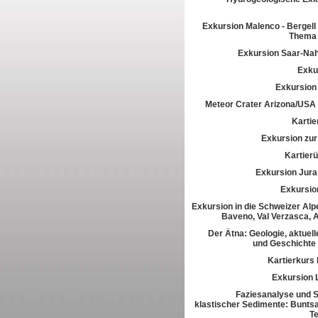
Exkursion Malenco - Bergell 
Thema 
Exkursion Saar-Na
Exkur
Exkursion
Meteor Crater Arizona/USA
Kartie
Exkursion zur 
Kartier
Exkursion Jura
Exkursio
Exkursion in die Schweizer Alpe
Baveno, Val Verzasca, 
Der Ätna: Geologie, aktuell
und Geschichte
Kartierkurs
Exkursion 
Faziesanalyse und St
klastischer Sedimente: Buntsa
T