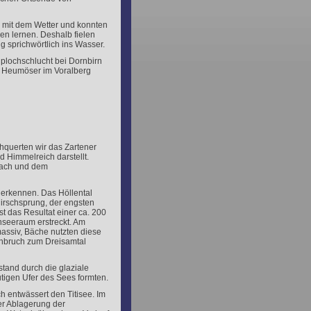
 mit dem Wetter und konnten
n lernen. Deshalb fielen
g sprichwörtlich ins Wasser.
plochschlucht bei Dornbirn
t Heumöser im Voralberg
hquerten wir das Zartener
 Himmelreich darstellt.
bach und dem
 erkennen. Das Höllental
irschsprung, der engsten
t das Resultat einer ca. 200
nseeraum erstreckt. Am
assiv, Bäche nutzten diese
chbruch zum Dreisamtal
stand durch die glaziale
igen Ufer des Sees formten.
h entwässert den Titisee. Im
der Ablagerung der