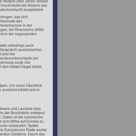
e Wutach über, deren Verlauf
rchschneidet die Wutach das
utachschlucht ausgebildet.
hingen, das sich
Überreste des
chwächezone in der
ngen, die Rheinische (NNE-
nd in der sogenannten
eten allerdings auch
r Bergrutsch auszumachen,
t sind die
peraturunterschiede am
wärmung sorgt. Die
 den letzten Kegel bildet.
Alpen. Um einen Überblick
zunächst erklärt und in
dwana und Laurasia (das
An der Bruchstelle entstand
 Dabei ist die ozeanische
sich Afrika auf Europa zu,
urde subduziert. Später
die Europäische Platte wurde
genden Gesteine. Durch das