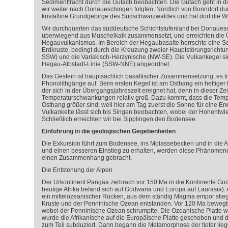
Sedimentfracht durch die Gutach beobachten. Die Gutach geht in di
wir weiter nach Donaueschingen folgten. Nördlich von Bonndorf du
kristalline Grundgebirge des Südschwarzwaldes und hat dort die W
Wir durchquerten das süddeutsche Schichtstufenland bei Donauesc
überwiegend aus Muschelkalk zusammensetzt, und erreichten die 
Hegauvulkanismus. Im Bereich der Hegaubasalte herrschte eine S
Erdkruste, bedingt durch die Kreuzung zweier Hauptstörungsrichtu
SSW) und die Variskisch-Herzynische (NW-SE). Die Vulkankegel si
Hegau-Albstadt-Linie (SSW-NNE) angeordnet.
Das Gestein ist hauptsächlich basaltischer Zusammensetzung, es tr
Phonolithgänge auf. Beim ersten Kegel ist am Osthang ein heftige
der sich in der Übergangsjahreszeit ereignet hat, denn in dieser Zei
Temperaturschwankungen relativ groß. Dazu kommt, dass die Tem
Osthang größer sind, weil hier am Tag zuerst die Sonne für eine Er
Vulkankette lässt sich bis Singen beobachten, wobei der Hohentwiel
Schließlich erreichten wir bei Sipplingen den Bodensee.
Einführung in die geologischen Gegebenheiten
Die Exkursion führt zum Bodensee, ins Molassebecken und in die 
und einen besseren Einstieg zu erhalten, werden diese Phänomene 
einen Zusammenhang gebracht.
Die Entstehung der Alpen
Der Urkontinent Pangäa zerbrach vor 150 Ma in die Kontinente Go
heutige Afrika befand sich auf Godwana und Europa auf Laurasia). 
ein mittelozeanischer Rücken, aus dem ständig Magma empor stieg.
Kruste und der Penninische Ozean entstanden. Vor 120 Ma bewegte 
wobei der Penninische Ozean schrumpfte. Die Ozeanische Platte w
wurde die Afrikanische auf die Europäische Platte geschoben und 
zum Teil subduziert. Dann begann die Metamorphose der tiefer lie