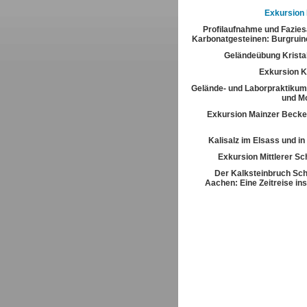
Exkursion
Profilaufnahme und Fazies
Karbonatgesteinen: Burgrui
Geländeübung Kristal
Exkursion K
Gelände- und Laborpraktikum
und M
Exkursion Mainzer Becke
Kalisalz im Elsass und i
Exkursion Mittlerer S
Der Kalksteinbruch Sch
Aachen: Eine Zeitreise ins