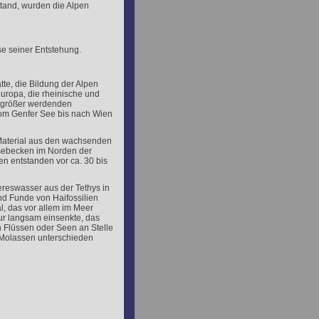
stand, wurden die Alpen
se seiner Entstehung.
tte, die Bildung der Alpen
uropa, die rheinische und
r größer werdenden
vom Genfer See bis nach Wien
Material aus den wachsenden
ssebecken im Norden der
n entstanden vor ca. 30 bis
reswasser aus der Tethys in
nd Funde von Haifossilien
l, das vor allem im Meer
ur langsam einsenkte, das
 Flüssen oder Seen an Stelle
 Molassen unterschieden