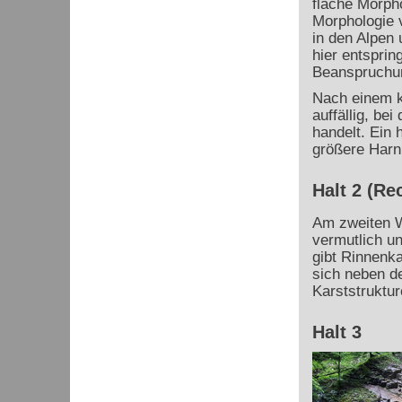
flache Morpho
Morphologie 
in den Alpen 
hier entsprin
Beanspruchu
Nach einem k
auffällig, be
handelt.
Ein 
größere Harni
Halt 2 (Re
Am zweiten W
vermutlich u
gibt Rinnenka
sich neben d
Karststruktur
Halt 3