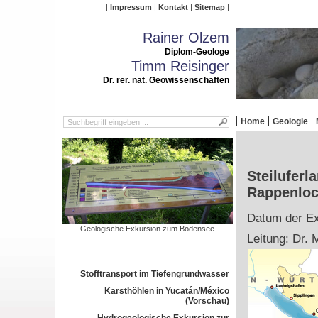
Impressum
Kontakt
Sitemap
Rainer Olzem
Diplom-Geologe
Timm Reisinger
Dr. rer. nat. Geowissenschaften
Home
Geologie
Steilufer
Rappenloc
Datum der Exk
Geologische Exkursion zum Bodensee
Leitung: Dr. 
Stofftransport im Tiefengrundwasser
Karsthöhlen in Yucatán/México
(Vorschau)