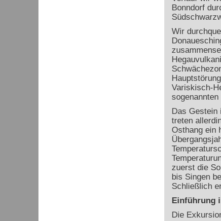
Bonndorf dur
Südschwarzwa
Wir durchque
Donauesching
zusammensetz
Hegauvulkani
Schwächezone
Hauptstörung
Variskisch-H
sogenannten 
Das Gestein 
treten allerd
Osthang ein 
Übergangsjahr
Temperatursc
Temperaturun
zuerst die So
bis Singen be
Schließlich e
Einführung 
Die Exkursio