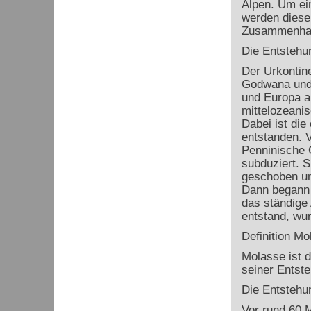
Alpen. Um ein
werden diese
Zusammenhan
Die Entstehu
Der Urkontin
Godwana und 
und Europa au
mittelozeani
Dabei ist di
entstanden. 
Penninische 
subduziert. S
geschoben un
Dann begann 
das ständige
entstand, wu
Definition Mo
Molasse ist 
seiner Entst
Die Entsteh
Vor rund 60 M