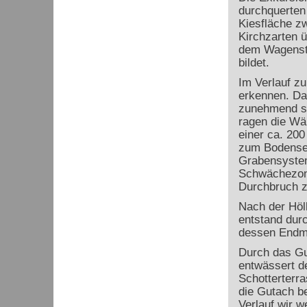
durchquerten
Kiesfläche zw
Kirchzarten 
dem Wagenste
bildet.
Im Verlauf zu
erkennen. Da
zunehmend ste
ragen die Wä
einer ca. 20
zum Bodensee
Grabensystem
Schwächezone
Durchbruch z
Nach der Höll
entstand durc
dessen Endmo
Durch das Gu
entwässert de
Schotterterr
die Gutach b
Verlauf wir w