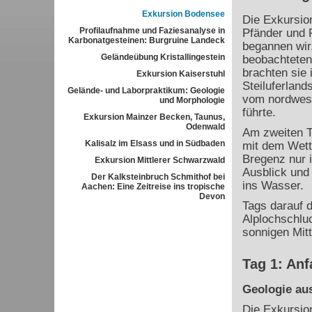
Exkursion Bodensee
Die Exkursion
Profilaufnahme und Faziesanalyse in
Pfänder und 
Karbonatgesteinen: Burgruine Landeck
begannen wir
Geländeübung Kristallingestein
beobachteten
brachten sie
Exkursion Kaiserstuhl
Steiluferland
Gelände- und Laborpraktikum: Geologie
vom nordwest
und Morphologie
führte.
Exkursion Mainzer Becken, Taunus,
Odenwald
Am zweiten T
Kalisalz im Elsass und in Südbaden
mit dem Wett
Bregenz nur i
Exkursion Mittlerer Schwarzwald
Ausblick und
Der Kalksteinbruch Schmithof bei
ins Wasser.
Aachen: Eine Zeitreise ins tropische
Devon
Tags darauf 
Alplochschluc
sonnigen Mit
Tag 1: Anf
Geologie au
Die Exkursio