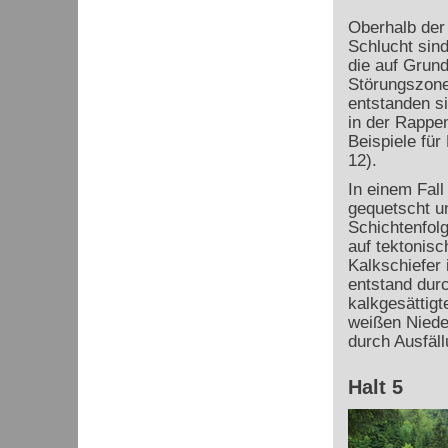
Oberhalb der
Schlucht sin
die auf Grun
Störungszone
entstanden si
in der Rappe
Beispiele für
12).
In einem Fall
gequetscht un
Schichtenfolg
auf tektonisc
Kalkschiefer 
entstand dur
kalkgesättig
weißen Nieder
durch Ausfäll
Halt 5