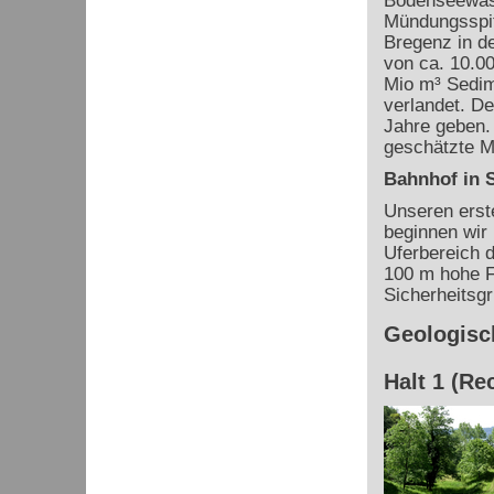
Bodenseewasse
Mündungsspit
Bregenz in d
von ca. 10.00
Mio m³ Sedim
verlandet. D
Jahre geben. 
geschätzte M
Bahnhof in 
Unseren erste
beginnen wir 
Uferbereich d
100 m hohe F
Sicherheitsg
Geologisch
Halt 1 (Re