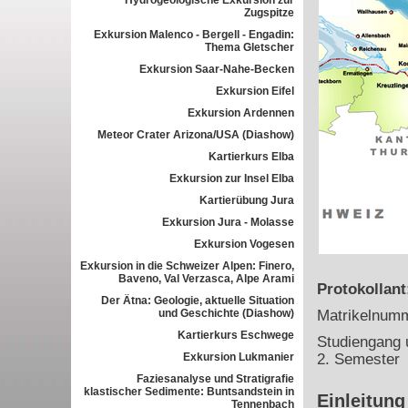
Hydrogeologische Exkursion zur
Zugspitze
Exkursion Malenco - Bergell - Engadin:
Thema Gletscher
Exkursion Saar-Nahe-Becken
Exkursion Eifel
Exkursion Ardennen
Meteor Crater Arizona/USA (Diashow)
Kartierkurs Elba
Exkursion zur Insel Elba
Kartierübung Jura
Exkursion Jura - Molasse
Exkursion Vogesen
Exkursion in die Schweizer Alpen: Finero,
Baveno, Val Verzasca, Alpe Arami
Protokollan
Der Ätna: Geologie, aktuelle Situation
und Geschichte (Diashow)
Matrikelnum
Kartierkurs Eschwege
Studiengang 
Exkursion Lukmanier
2. Semester
Faziesanalyse und Stratigrafie
klastischer Sedimente: Buntsandstein in
Einleitung
Tennenbach