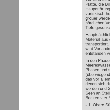
Platte, die B
Hauptstörungs
variskisch-h
größer werde
nördlichen V
Tiefe gesunk
Hauptsächlic
Material aus
transportier
wird Vorland
entstanden vo
In den Phase
Meereswasser
Phasen und so
(überwiegend 
das vor alle
denen sich d
worden und S
Seen an Stel
Becken vier 
-
1. Obere S