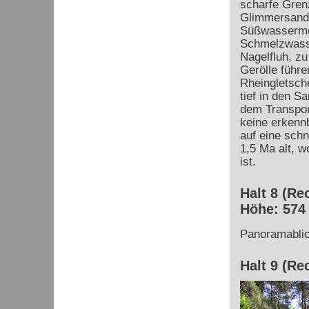
scharfe Gren
Glimmersand
Süßwassermo
Schmelzwass
Nagelfluh, zu
Gerölle führ
Rheingletsche
tief in den S
dem Transpor
keine erkennb
auf eine schn
1,5 Ma alt, 
ist.
Halt 8 (Re
Höhe: 574
Panoramabli
Halt 9 (Re