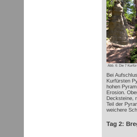
Abb. 6: Die 7 Kurfü
Bei Aufschlus
Kurfürsten Py
hohen Pyrami
Erosion. Obe
Decksteine, r
Teil der Pyra
weichere Schi
Tag 2: Bre