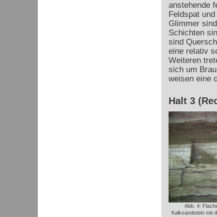
anstehende f
Feldspat und
Glimmer sind
Schichten sin
sind Quersch
eine relativ
Weiteren tret
sich um Brau
weisen eine d
Halt 3 (Re
Abb. 4: Flach
Kalksandstein mit