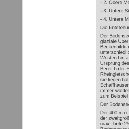
-
2. Obere M
-
3. Untere 
-
4. Untere 
Die Entstehu
Der Bodensee 
glaziale Übe
Beckenbildung
unterschiedli
Westen hin ab
Ursprung des 
Bereich der 
Rheingletsche
sie liegen h
Schaffhausen
immer wieder
zum Beispiel 
Der Bodensee
Der 400 m ü.
der zweitgrö
max. Tiefe 25