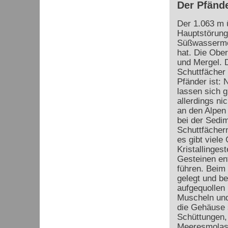
Der Pfänd
Der 1.063 m ü
Hauptstörung
Süßwassermol
hat. Die Obe
und Mergel. 
Schuttfächer 
Pfänder ist: 
lassen sich g
allerdings ni
an den Alpen 
bei der Sedim
Schuttfächern
es gibt viele
Kristallinges
Gesteinen en
führen. Beim
gelegt und b
aufgequollen 
Muscheln und
die Gehäuse s
Schüttungen, 
Meeresmolas