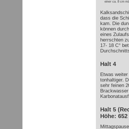
einer ca. 8 cm m
Kalksandschie
dass die Sch
kam. Die dunk
können durch
eines Zulauf
herrschten zu
17- 18 C° bet
Durchschnitt
Halt 4
Etwas weiter
tonhaltiger. 
sehr feinen 2
Brackwasser 
Karbonatausf
Halt 5 (Re
Höhe: 652
Mittagspause