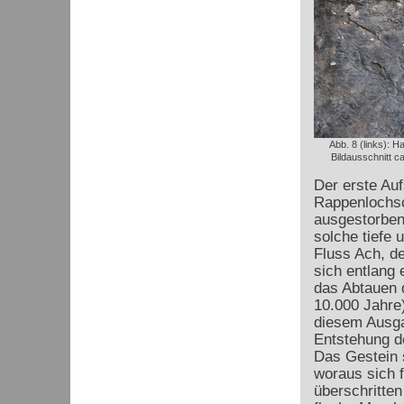
Abb. 8 (links): H
Bildausschnitt c
Der erste Auf
Rappenlochsc
ausgestorbene
solche tiefe
Fluss Ach, de
sich entlang
das Abtauen d
10.000 Jahre
diesem Ausga
Entstehung de
Das Gestein 
woraus sich f
überschritte