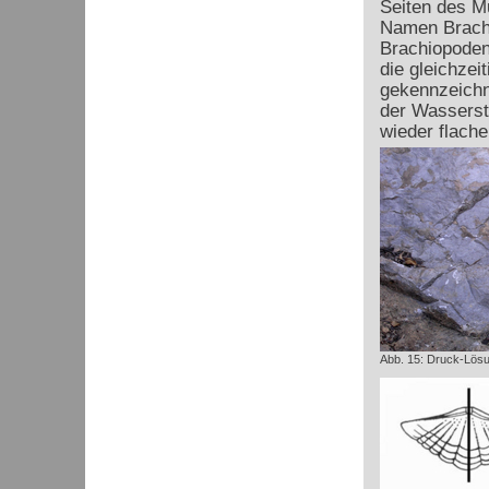
Seiten des M
Namen Brachi
Brachiopoden-
die gleichzei
gekennzeichne
der Wassersta
wieder flache
Abb. 15: Druck-Lösu