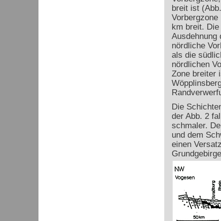
breit ist (Ab
Vorbergzone 
km breit. Die
Ausdehnung d
nördliche Vor
als die südli
nördlichen Vo
Zone breiter 
Wöpplinsberg
Randverwerfu
Die Schichten
der Abb. 2 fa
schmaler. De
und dem Schw
einen Versatz
Grundgebirge