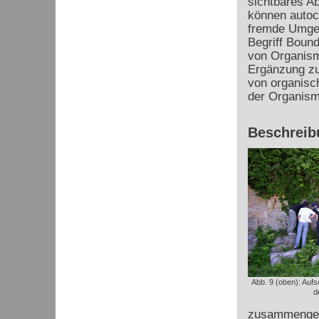
sichtbares A
können autoch
fremde Umge
Begriff Bound
von Organisme
Ergänzung zu
von organisc
der Organis
Beschreib
Abb. 9 (oben): Aufs
d
zusammengesc