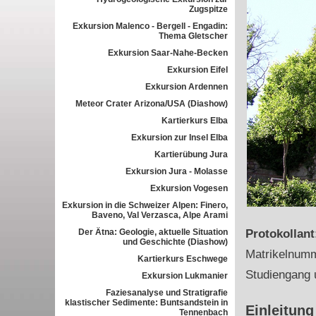
Zugspitze
Exkursion Malenco - Bergell - Engadin:
Thema Gletscher
Exkursion Saar-Nahe-Becken
Exkursion Eifel
Exkursion Ardennen
Meteor Crater Arizona/USA (Diashow)
Kartierkurs Elba
Exkursion zur Insel Elba
Kartierübung Jura
Exkursion Jura - Molasse
Exkursion Vogesen
Exkursion in die Schweizer Alpen: Finero,
Baveno, Val Verzasca, Alpe Arami
Der Ätna: Geologie, aktuelle Situation
Protokollan
und Geschichte (Diashow)
Matrikelnum
Kartierkurs Eschwege
Studiengang 
Exkursion Lukmanier
Faziesanalyse und Stratigrafie
klastischer Sedimente: Buntsandstein in
Einleitung
Tennenbach