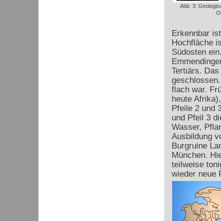
Abb. 3: Geologis
O
Erkennbar is
Hochfläche is
Südosten ein.
Emmendinger 
Tertiärs. Da
geschlossen.
flach war. Fr
heute Afrika)
Pfeile 2 und 
und Pfeil 3 d
Wasser, Pfla
Ausbildung vo
Burgruine La
München. Hie
teilweise ton
wieder neue P