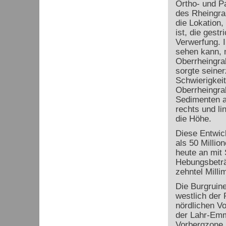
Ortho- und P
des Rheingra
die Lokation,
ist, die gest
Verwerfung. I
sehen kann, 
Oberrheingra
sorgte seiner
Schwierigkei
Oberrheingra
Sedimenten a
rechts und l
die Höhe.
Diese Entwic
als 50 Millio
heute an mit
Hebungsbetr
zehntel Milli
Die Burgruine
westlich der
nördlichen V
der Lahr-Em
Vorbergzone,