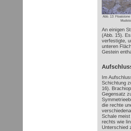
Abb. 13: Floatstone 
Mudsto
An einigen S
(Abb. 15). E
verfestigte, 
unteren Fläc
Gestein entha
Aufschluss
Im Aufschluss
Schichtung z
16). Brachio
Gegensatz zu 
Symmetrieebe
die rechte un
verschiedena
Schale meist 
rechts wie li
Unterschied 