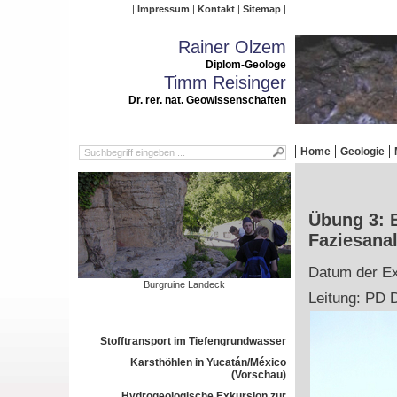
Impressum
Kontakt
Sitemap
Rainer Olzem
Diplom-Geologe
Timm Reisinger
Dr. rer. nat. Geowissenschaften
Home
Geologie
Übung 3: 
Faziesana
Datum der Ex
Burgruine Landeck
Leitung: PD D
Stofftransport im Tiefengrundwasser
Karsthöhlen in Yucatán/México
(Vorschau)
Hydrogeologische Exkursion zur