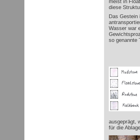
meist in Flo
diese Struktu
Das Gestein i
antransportie
Wasser war e
Gewichtsproz
so genannte 
ausgeprägt, w
für die Ablag